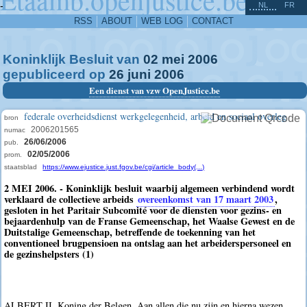
^
-
NL
FR
RSS
ABOUT
WEB LOG
CONTACT
Koninklijk Besluit van
02
mei
2006
gepubliceerd op
26
juni
2006
Een dienst van vzw OpenJustice.be
federale overheidsdienst werkgelegenheid, arbeid en sociaal overleg
bron
2006201565
numac
26/06/2006
pub.
02/05/2006
prom.
staatsblad
https://www.ejustice.just.fgov.be/cgi/article_body(...)
2 MEI 2006. - Koninklijk besluit waarbij algemeen verbindend wordt
verklaard de collectieve arbeids
overeenkomst van 17 maart 2003
,
gesloten in het Paritair Subcomité voor de diensten voor gezins- en
bejaardenhulp van de Franse Gemeenschap, het Waalse Gewest en de
Duitstalige Gemeenschap, betreffende de toekenning van het
conventioneel brugpensioen na ontslag aan het arbeiderspersoneel en
de gezinshelpsters (1)
ALBERT II, Koning der Belgen, Aan allen die nu zijn en hierna wezen