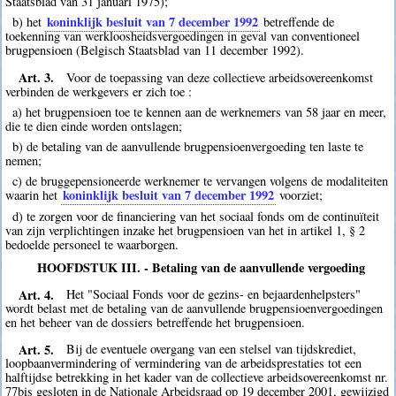
Staatsblad van 31 januari 1975);
koninklijk besluit van 7 december 1992
b) het
betreffende de
toekenning van werkloosheidsvergoedingen in geval van conventioneel
brugpensioen (Belgisch Staatsblad van 11 december 1992).
Art. 3.
Voor de toepassing van deze collectieve arbeidsovereenkomst
verbinden de werkgevers er zich toe :
a) het brugpensioen toe te kennen aan de werknemers van 58 jaar en meer,
die te dien einde worden ontslagen;
b) de betaling van de aanvullende brugpensioenvergoeding ten laste te
nemen;
c) de bruggepensioneerde werknemer te vervangen volgens de modaliteiten
koninklijk besluit van 7 december 1992
waarin het
voorziet;
d) te zorgen voor de financiering van het sociaal fonds om de continuïteit
van zijn verplichtingen inzake het brugpensioen van het in artikel 1, § 2
bedoelde personeel te waarborgen.
HOOFDSTUK III. - Betaling van de aanvullende vergoeding
Art. 4.
Het "Sociaal Fonds voor de gezins- en bejaardenhelpsters"
wordt belast met de betaling van de aanvullende brugpensioenvergoedingen
en het beheer van de dossiers betreffende het brugpensioen.
Art. 5.
Bij de eventuele overgang van een stelsel van tijdskrediet,
loopbaanvermindering of vermindering van de arbeidsprestaties tot een
halftijdse betrekking in het kader van de collectieve arbeidsovereenkomst nr.
77bis gesloten in de Nationale Arbeidsraad op 19 december 2001, gewijzigd