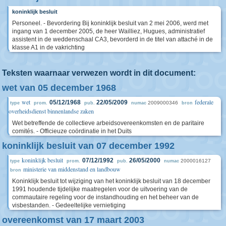
koninklijk besluit
Personeel. - Bevordering Bij koninklijk besluit van 2 mei 2006, werd met
ingang van 1 december 2005, de heer Wailliez, Hugues, administratief
assistent in de weddenschaal CA3, bevorderd in de titel van attaché in de
klasse A1 in de vakrichting
Teksten waarnaar verwezen wordt in dit document:
wet van 05 december 1968
wet
federale
05/12/1968
22/05/2009
2009000346
type
prom.
pub.
numac
bron
overheidsdienst binnenlandse zaken
Wet betreffende de collectieve arbeidsovereenkomsten en de paritaire
comités. - Officieuze coördinatie in het Duits
koninklijk besluit van 07 december 1992
koninklijk besluit
07/12/1992
26/05/2000
2000016127
type
prom.
pub.
numac
ministerie van middenstand en landbouw
bron
Koninklijk besluit tot wijziging van het koninklijk besluit van 18 december
1991 houdende tijdelijke maatregelen voor de uitvoering van de
commautaire regeling voor de instandhouding en het beheer van de
visbestanden. - Gedeeltelijke vernietiging
overeenkomst van 17 maart 2003