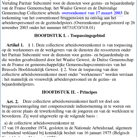
Vertaling Paritair Subcomité voor de diensten voor gezins- en bejaardenhulp
van de Franse Gemeenschap, het Waalse Gewest en de Duitstalige
overeenkomst van 17 maart 2003
Gemeenschap Collectieve arbeids
De
toekenning van het conventioneel brugpensioen na ontslag aan het
arbeiderspersoneel en de gezinshelpsters (Overeenkomst geregistreerd op 26
november 2003 onder het nummer 68731/CO/318.01)
HOOFDSTUK I. - Toepassingsgebied
Artikel 1.
§ 1. Deze collectieve arbeidsovereenkomst is van toepassing
op de werknemers en de werkgevers van de diensten die ressorteren onder
het Paritair Subcomité voor de diensten voor gezins- en bejaardenhulp en
die worden gesubsidieerd door het Waalse Gewest, de Duitse Gemeenschap
en de Franse en gemeenschappelijke Gemeenschapscommissies van het
Brussels Hoofdstedelijk Gewest. § 2. Voor de toepassing van deze
collectieve arbeidsovereenkomst moet onder "werknemers" worden verstaan
: het mannelijk en vrouwelijk arbeiderspersoneel en de gezins- en
bejaardenhelpsters.
HOOFDSTUK II. - Principes
Art. 2.
Deze collectieve arbeidsovereenkomst heeft tot doel een
brugpensioenregeling met compenserende indienstneming in te voeren om
in de eerste plaats de tewerkstelling van de jongeren en van de werklozen te
bevorderen. Zij werd uitgewerkt op de volgende basis :
a) de collectieve arbeidsovereenkomst nr.
17 van 19 december 1974, gesloten in de Nationale Arbeidsraad, algemeen
verbindend verklaard bij koninklijk besluit van 16 januari 1975 (Belgisch