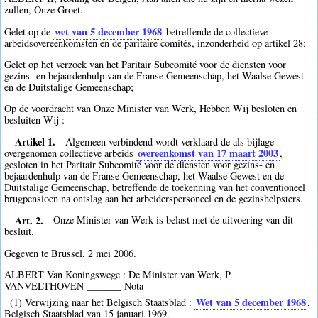
zullen, Onze Groet.
wet van 5 december 1968
Gelet op de
betreffende de collectieve
arbeidsovereenkomsten en de paritaire comités, inzonderheid op artikel 28;
Gelet op het verzoek van het Paritair Subcomité voor de diensten voor
gezins- en bejaardenhulp van de Franse Gemeenschap, het Waalse Gewest
en de Duitstalige Gemeenschap;
Op de voordracht van Onze Minister van Werk, Hebben Wij besloten en
besluiten Wij :
Artikel 1.
Algemeen verbindend wordt verklaard de als bijlage
overeenkomst van 17 maart 2003
overgenomen collectieve arbeids
,
gesloten in het Paritair Subcomité voor de diensten voor gezins- en
bejaardenhulp van de Franse Gemeenschap, het Waalse Gewest en de
Duitstalige Gemeenschap, betreffende de toekenning van het conventioneel
brugpensioen na ontslag aan het arbeiderspersoneel en de gezinshelpsters.
Art. 2.
Onze Minister van Werk is belast met de uitvoering van dit
besluit.
Gegeven te Brussel, 2 mei 2006.
ALBERT Van Koningswege : De Minister van Werk, P.
VANVELTHOVEN _______ Nota
Wet van 5 december 1968
(1) Verwijzing naar het Belgisch Staatsblad :
,
Belgisch Staatsblad van 15 januari 1969.