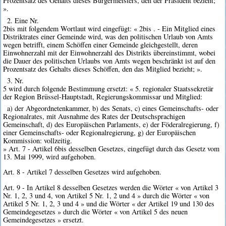
Prozentsatz des Gehalts dieses Bürgermeisters, den der Präsident bezieht;
».
2. Eine Nr.
2bis mit folgendem Wortlaut wird eingefügt: « 2bis . - Ein Mitglied eines
Distriktrates einer Gemeinde wird, was den politischen Urlaub von Amts
wegen betrifft, einem Schöffen einer Gemeinde gleichgestellt, deren
Einwohnerzahl mit der Einwohnerzahl des Distrikts übereinstimmt, wobei
die Dauer des politischen Urlaubs von Amts wegen beschränkt ist auf den
Prozentsatz des Gehalts dieses Schöffen, den das Mitglied bezieht; ».
3. Nr.
5 wird durch folgende Bestimmung ersetzt: « 5. regionaler Staatssekretär
der Region Brüssel-Hauptstadt, Regierungskommissar und Mitglied:
a) der Abgeordnetenkammer, b) des Senats, c) eines Gemeinschafts- oder
Regionalrates, mit Ausnahme des Rates der Deutschsprachigen
Gemeinschaft, d) des Europäischen Parlaments, e) der Föderalregierung, f)
einer Gemeinschafts- oder Regionalregierung, g) der Europäischen
Kommission: vollzeitig.
» Art. 7 - Artikel 6bis desselben Gesetzes, eingefügt durch das Gesetz vom
13. Mai 1999, wird aufgehoben.
Art. 8 - Artikel 7 desselben Gesetzes wird aufgehoben.
Art. 9 - In Artikel 8 desselben Gesetzes werden die Wörter « von Artikel 3
Nr. 1, 2, 3 und 4, von Artikel 5 Nr. 1, 2 und 4 » durch die Wörter « von
Artikel 5 Nr. 1, 2, 3 und 4 » und die Wörter « der Artikel 19 und 130 des
Gemeindegesetzes » durch die Wörter « von Artikel 5 des neuen
Gemeindegesetzes » ersetzt.