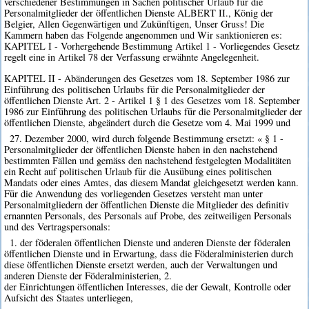
verschiedener Bestimmungen in Sachen politischer Urlaub für die
Personalmitglieder der öffentlichen Dienste ALBERT II., König der
Belgier, Allen Gegenwärtigen und Zukünftigen, Unser Gruss! Die
Kammern haben das Folgende angenommen und Wir sanktionieren es:
KAPITEL I - Vorhergehende Bestimmung Artikel 1 - Vorliegendes Gesetz
regelt eine in Artikel 78 der Verfassung erwähnte Angelegenheit.
KAPITEL II - Abänderungen des Gesetzes vom 18. September 1986 zur
Einführung des politischen Urlaubs für die Personalmitglieder der
öffentlichen Dienste Art. 2 - Artikel 1 § 1 des Gesetzes vom 18. September
1986 zur Einführung des politischen Urlaubs für die Personalmitglieder der
öffentlichen Dienste, abgeändert durch die Gesetze vom 4. Mai 1999 und
27. Dezember 2000, wird durch folgende Bestimmung ersetzt: « § 1 -
Personalmitglieder der öffentlichen Dienste haben in den nachstehend
bestimmten Fällen und gemäss den nachstehend festgelegten Modalitäten
ein Recht auf politischen Urlaub für die Ausübung eines politischen
Mandats oder eines Amtes, das diesem Mandat gleichgesetzt werden kann.
Für die Anwendung des vorliegenden Gesetzes versteht man unter
Personalmitgliedern der öffentlichen Dienste die Mitglieder des definitiv
ernannten Personals, des Personals auf Probe, des zeitweiligen Personals
und des Vertragspersonals:
1. der föderalen öffentlichen Dienste und anderen Dienste der föderalen
öffentlichen Dienste und in Erwartung, dass die Föderalministerien durch
diese öffentlichen Dienste ersetzt werden, auch der Verwaltungen und
anderen Dienste der Föderalministerien, 2.
der Einrichtungen öffentlichen Interesses, die der Gewalt, Kontrolle oder
Aufsicht des Staates unterliegen,