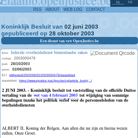
^
-
NL
FR
RSS
ABOUT
WEB LOG
CONTACT
Koninklijk Besluit van
02
juni
2003
gepubliceerd op
28
oktober
2003
Een dienst van vzw OpenJustice.be
federale overheidsdienst binnenlandse zaken
bron
2003000479
numac
28/10/2003
pub.
02/06/2003
prom.
ELI
eli/besluit/2003/06/02/2003000479/staatsblad
staatsblad
https://www.ejustice.just.fgov.be/cgi/article_body(...)
2 JUNI 2003. - Koninklijk besluit tot vaststelling van de officiële Duitse
vertaling van de
wet van 4 februari 2003
tot wijziging van sommige
bepalingen inzake het politiek verlof voor de personeelsleden van de
overheidsdiensten
ALBERT II, Koning der Belgen, Aan allen die nu zijn en hierna wezen
zullen, Onze Groet.