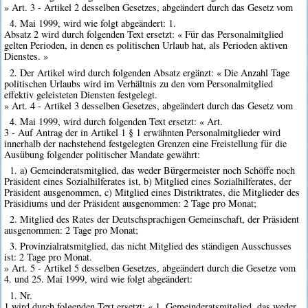
» Art. 3 - Artikel 2 desselben Gesetzes, abgeändert durch das Gesetz vom
4. Mai 1999, wird wie folgt abgeändert: 1.
Absatz 2 wird durch folgenden Text ersetzt: « Für das Personalmitglied
gelten Perioden, in denen es politischen Urlaub hat, als Perioden aktiven
Dienstes. »
2. Der Artikel wird durch folgenden Absatz ergänzt: « Die Anzahl Tage
politischen Urlaubs wird im Verhältnis zu den vom Personalmitglied
effektiv geleisteten Diensten festgelegt.
» Art. 4 - Artikel 3 desselben Gesetzes, abgeändert durch das Gesetz vom
4. Mai 1999, wird durch folgenden Text ersetzt: « Art.
3 - Auf Antrag der in Artikel 1 § 1 erwähnten Personalmitglieder wird
innerhalb der nachstehend festgelegten Grenzen eine Freistellung für die
Ausübung folgender politischer Mandate gewährt:
1. a) Gemeinderatsmitglied, das weder Bürgermeister noch Schöffe noch
Präsident eines Sozialhilferates ist, b) Mitglied eines Sozialhilferates, der
Präsident ausgenommen, c) Mitglied eines Distriktrates, die Mitglieder des
Präsidiums und der Präsident ausgenommen: 2 Tage pro Monat;
2. Mitglied des Rates der Deutschsprachigen Gemeinschaft, der Präsident
ausgenommen: 2 Tage pro Monat;
3. Provinzialratsmitglied, das nicht Mitglied des ständigen Ausschusses
ist: 2 Tage pro Monat.
» Art. 5 - Artikel 5 desselben Gesetzes, abgeändert durch die Gesetze vom
4. und 25. Mai 1999, wird wie folgt abgeändert:
1. Nr.
1 wird durch folgenden Text ersetzt: « 1. Gemeinderatsmitglied, das weder