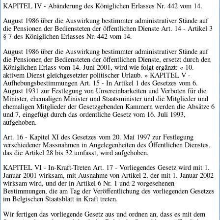
KAPITEL IV - Abänderung des Königlichen Erlasses Nr. 442 vom 14.
August 1986 über die Auswirkung bestimmter administrativer Stände auf
die Pensionen der Bediensteten der öffentlichen Dienste Art. 14 - Artikel 3
§ 7 des Königlichen Erlasses Nr. 442 vom 14.
August 1986 über die Auswirkung bestimmter administrativer Stände auf
die Pensionen der Bediensteten der öffentlichen Dienste, ersetzt durch den
Königlichen Erlass vom 14. Juni 2001, wird wie folgt ergänzt: « 10.
aktivem Dienst gleichgesetzter politischer Urlaub. » KAPITEL V -
Aufhebungsbestimmungen Art. 15 - In Artikel 1 des Gesetzes vom 6.
August 1931 zur Festlegung von Unvereinbarkeiten und Verboten für die
Minister, ehemaligen Minister und Staatsminister und die Mitglieder und
ehemaligen Mitglieder der Gesetzgebenden Kammern werden die Absätze 6
und 7, eingefügt durch das ordentliche Gesetz vom 16. Juli 1993,
aufgehoben.
Art. 16 - Kapitel XI des Gesetzes vom 20. Mai 1997 zur Festlegung
verschiedener Massnahmen in Angelegenheiten des Öffentlichen Dienstes,
das die Artikel 28 bis 32 umfasst, wird aufgehoben.
KAPITEL VI - In-Kraft-Treten Art. 17 - Vorliegendes Gesetz wird mit 1.
Januar 2001 wirksam, mit Ausnahme von Artikel 2, der mit 1. Januar 2002
wirksam wird, und der in Artikel 6 Nr. 1 und 2 vorgesehenen
Bestimmungen, die am Tag der Veröffentlichung des vorliegenden Gesetzes
im Belgischen Staatsblatt in Kraft treten.
Wir fertigen das vorliegende Gesetz aus und ordnen an, dass es mit dem