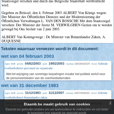
Staatssiegel versehen und durch das Belgische Staatsblatt veröffentlicht
wird.
Gegeben zu Brüssel, den 4. Februar 2003 ALBERT Von Königs wegen:
Der Minister des Öffentlichen Dienstes und der Modernisierung der
Öffentlichen Verwaltungen L. VAN DEN BOSSCHE Mit dem Staatssiegel
versehen: Der Minister der Justiz M. VERWILGHEN Gezien om te worden
gevoegd bij Ons besluit van 2 juni 2003.
ALBERT Van Koningswege : De Minister van Binnenlandse Zaken, A.
DUQUESNE
Teksten waarnaar verwezen wordt in dit document:
wet van 04 februari 2003
wet
federale
04/02/2003
19/02/2003
2003002025
type
prom.
pub.
numac
bron
overheidsdienst personeel en organisatie
Wet tot wijziging van sommige bepalingen inzake het politiek verlof voor
de personeelsleden van de overheidsdiensten
wet van 31 december 1983
wet
federale
31/12/1983
11/12/2007
2007000934
type
prom.
pub.
numac
bron
overheidsdienst binnenlandse zaken
x
Wet tot hervorming der instellingen voor de Duitstalige Gemeenschap. -
Etaamb.be maakt gebruik van cookies
Officieuze coördinatie in het Duits
Etaamb.be gebruikt cookies om uw taalvoorkeur te onthouden en om beter
te begrijpen hoe etaamb.be gebruikt wordt.