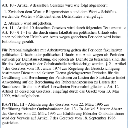
Art. 10 - Artikel 9 desselben Gesetzes wird wie folgt abgeändert:
1. Zwischen dem Wort « Bürgermeister » und dem Wort « Schöffe »
werden die Wörter « Präsident eines Distriktrates » eingefügt.
2. Absatz 3 wird aufgehoben.
Art. 11 - Artikel 10 desselben Gesetzes wird durch folgenden Text ersetzt: «
Art. 10 - § 1 - Für die durch einen fakultativen politischen Urlaub oder
einen politischen Urlaub von Amts wegen gedeckten Perioden wird keine
Entlohnung gezahlt.
Für Personalmitglieder mit Arbeitsvertrag gelten die Perioden fakultativen
politischen Urlaubs oder politischen Urlaubs von Amts wegen als Perioden
zeitweiliger Dienstaussetzung, die jedoch als Dienste zu betrachten sind, die
für das Aufsteigen in der Gehaltstabelle berücksichtigt werden. § 2 - Artikel
4 des Gesetzes vom 10. Januar 1974 zur Regelung der Berücksichtigung
bestimmter Dienste und aktivem Dienst gleichgesetzter Perioden für die
Gewährung und Berechnung der Pensionen zu Lasten der Staatskasse findet
Anwendung auf die Berechnung der Ruhestandspension zu Lasten der
Staatskasse für die in Artikel 1 erwähnten Personalmitglieder. » Art. 12 -
Artikel 13 desselben Gesetzes, eingefügt durch das Gesetz vom 13. Mai
1999, wird aufgehoben.
KAPITEL III - Abänderung des Gesetzes vom 22. März 1995 zur
Einführung föderaler Ombudsmänner Art. 13 - In Artikel 5 letzter Absatz
des Gesetzes vom 22. März 1995 zur Einführung föderaler Ombudsmänner
wird der Verweis auf Artikel 7 des Gesetzes vom 18. September 1986
gestrichen.