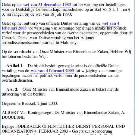
wet van 31 december 1983
Gelet op de
tot hervorming der instellingen
voor de Duitstalige Gemeenschap, inzonderheid op artikel 76, § 1, 1°, en §
3, vervangen bij de wet van 18 juli 1990;
wet van 4
Gelet op het ontwerp van officiële Duitse vertaling van de
februari 2003
tot wijziging van sommige bepalingen inzake het politiek
verlof voor de personeelsleden van de overheidsdiensten, opgemaakt door de
Centrale Dienst voor Duitse vertaling van het Adjunct-
arrondissementscommissariaat in Malmedy;
Op de voordracht van Onze Minister van Binnenlandse Zaken, Hebben Wij
besloten en besluiten Wij :
Artikel 1.
De bij dit besluit gevoegde tekst is de officiële Duitse
wet van 4 februari 2003
vertaling van de
tot wijziging van sommige
bepalingen inzake het politiek verlof voor de personeelsleden van de
overheidsdiensten.
Art. 2.
Onze Minister van Binnenlandse Zaken is belast met de
uitvoering van dit besluit.
Gegeven te Brussel, 2 juni 2003.
ALBERT Van Koningswege : De Minister van Binnenlandse Zaken, A.
DUQUESNE
Bijlage FÖDERALER ÖFFENTLICHER DIENST PERSONAL UND
ORGANISATION 4. FEBRUAR 2003 - Gesetz zur Abänderung