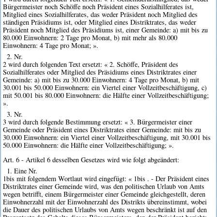
Bürgermeister noch Schöffe noch Präsident eines Sozialhilferates ist,
Mitglied eines Sozialhilferates, das weder Präsident noch Mitglied des
ständigen Präsidiums ist, oder Mitglied eines Distriktrates, das weder
Präsident noch Mitglied des Präsidiums ist, einer Gemeinde: a) mit bis zu
80.000 Einwohnern: 2 Tage pro Monat, b) mit mehr als 80.000
Einwohnern: 4 Tage pro Monat; ».
2. Nr.
2 wird durch folgenden Text ersetzt: « 2. Schöffe, Präsident des
Sozialhilferates oder Mitglied des Präsidiums eines Distriktrates einer
Gemeinde: a) mit bis zu 30.000 Einwohnern: 4 Tage pro Monat, b) mit
30.001 bis 50.000 Einwohnern: ein Viertel einer Vollzeitbeschäftigung, c)
mit 50.001 bis 80.000 Einwohnern: die Hälfte einer Vollzeitbeschäftigung;
».
3. Nr.
3 wird durch folgende Bestimmung ersetzt: « 3. Bürgermeister einer
Gemeinde oder Präsident eines Distriktrates einer Gemeinde: mit bis zu
30.000 Einwohnern: ein Viertel einer Vollzeitbeschäftigung, mit 30.001 bis
50.000 Einwohnern: die Hälfte einer Vollzeitbeschäftigung; ».
Art. 6 - Artikel 6 desselben Gesetzes wird wie folgt abgeändert:
1. Eine Nr.
1bis mit folgendem Wortlaut wird eingefügt: « 1bis . - Der Präsident eines
Distriktrates einer Gemeinde wird, was den politischen Urlaub von Amts
wegen betrifft, einem Bürgermeister einer Gemeinde gleichgestellt, deren
Einwohnerzahl mit der Einwohnerzahl des Distrikts übereinstimmt, wobei
die Dauer des politischen Urlaubs von Amts wegen beschränkt ist auf den