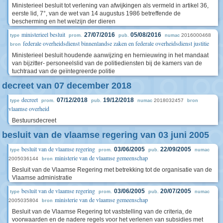
Ministerieel besluit tot verlening van afwijkingen als vermeld in artikel 36,
eerste lid, 7°, van de wet van 14 augustus 1986 betreffende de
bescherming en het welzijn der dieren
ministerieel besluit
27/07/2016
05/08/2016
2016000468
type
prom.
pub.
numac
federale overheidsdienst binnenlandse zaken en federale overheidsdienst justitie
bron
Ministerieel besluit houdende aanwijzing en hernieuwing in het mandaat
van bijzitter- personeelslid van de politiediensten bij de kamers van de
tuchtraad van de geïntegreerde politie
decreet van 07 december 2018
decreet
07/12/2018
19/12/2018
2018032457
type
prom.
pub.
numac
bron
vlaamse overheid
Bestuursdecreet
besluit van de vlaamse regering van 03 juni 2005
besluit van de vlaamse regering
03/06/2005
22/09/2005
type
prom.
pub.
numac
ministerie van de vlaamse gemeenschap
2005036144
bron
Besluit van de Vlaamse Regering met betrekking tot de organisatie van de
Vlaamse administratie
besluit van de vlaamse regering
03/06/2005
20/07/2005
type
prom.
pub.
numac
ministerie van de vlaamse gemeenschap
2005035804
bron
Besluit van de Vlaamse Regering tot vaststelling van de criteria, de
voorwaarden en de nadere regels voor het verlenen van subsidies met