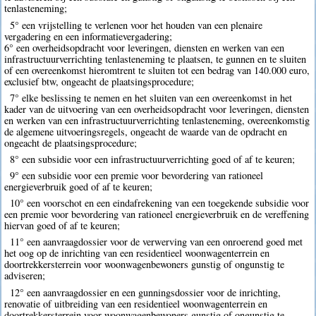
tenlasteneming;
5° een vrijstelling te verlenen voor het houden van een plenaire
vergadering en een informatievergadering;
6° een overheidsopdracht voor leveringen, diensten en werken van een
infrastructuurverrichting tenlasteneming te plaatsen, te gunnen en te sluiten
of een overeenkomst hieromtrent te sluiten tot een bedrag van 140.000 euro,
exclusief btw, ongeacht de plaatsingsprocedure;
7° elke beslissing te nemen en het sluiten van een overeenkomst in het
kader van de uitvoering van een overheidsopdracht voor leveringen, diensten
en werken van een infrastructuurverrichting tenlasteneming, overeenkomstig
de algemene uitvoeringsregels, ongeacht de waarde van de opdracht en
ongeacht de plaatsingsprocedure;
8° een subsidie voor een infrastructuurverrichting goed of af te keuren;
9° een subsidie voor een premie voor bevordering van rationeel
energieverbruik goed of af te keuren;
10° een voorschot en een eindafrekening van een toegekende subsidie voor
een premie voor bevordering van rationeel energieverbruik en de vereffening
hiervan goed of af te keuren;
11° een aanvraagdossier voor de verwerving van een onroerend goed met
het oog op de inrichting van een residentieel woonwagenterrein en
doortrekkersterrein voor woonwagenbewoners gunstig of ongunstig te
adviseren;
12° een aanvraagdossier en een gunningsdossier voor de inrichting,
renovatie of uitbreiding van een residentieel woonwagenterrein en
doortrekkersterrein voor woonwagenbewoners gunstig of ongunstig te