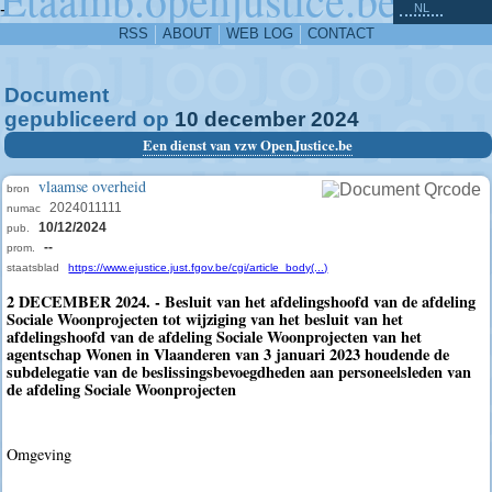
^
-
NL
RSS
ABOUT
WEB LOG
CONTACT
Document
gepubliceerd op
10
december
2024
Een dienst van vzw OpenJustice.be
vlaamse overheid
bron
2024011111
numac
10/12/2024
pub.
--
prom.
staatsblad
https://www.ejustice.just.fgov.be/cgi/article_body(...)
2 DECEMBER 2024. - Besluit van het afdelingshoofd van de afdeling
Sociale Woonprojecten tot wijziging van het besluit van het
afdelingshoofd van de afdeling Sociale Woonprojecten van het
agentschap Wonen in Vlaanderen van 3 januari 2023 houdende de
subdelegatie van de beslissingsbevoegdheden aan personeelsleden van
de afdeling Sociale Woonprojecten
Omgeving