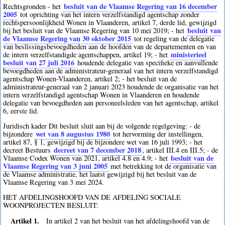
besluit van de Vlaamse Regering van 16 december
Rechtsgronden - het
2005
tot oprichting van het intern verzelfstandigd agentschap zonder
rechtspersoonlijkheid Wonen in Vlaanderen, artikel 7, derde lid, gewijzigd
besluit van
bij het besluit van de Vlaamse Regering van 10 mei 2019; - het
de Vlaamse Regering van 30 oktober 2015
tot regeling van de delegatie
van beslissingsbevoegdheden aan de hoofden van de departementen en van
ministerieel
de intern verzelfstandigde agentschappen, artikel 19; - het
besluit van 27 juli 2016
houdende delegatie van specifieke en aanvullende
bevoegdheden aan de administrateur-generaal van het intern verzelfstandigd
agentschap Wonen-Vlaanderen, artikel 2; - het besluit van de
administrateur-generaal van 2 januari 2023 houdende de organisatie van het
intern verzelfstandigd agentschap Wonen in Vlaanderen en houdende
delegatie van bevoegdheden aan personeelsleden van het agentschap, artikel
6, eerste lid.
Juridisch kader Dit besluit sluit aan bij de volgende regelgeving: - de
wet van 8 augustus 1980
bijzondere
tot hervorming der instellingen,
artikel 87, § 1, gewijzigd bij de bijzondere wet van 16 juli 1993; - het
decreet van 7 december 2018
decreet Bestuurs
, artikel III.4 en III.5; - de
besluit van de
Vlaamse Codex Wonen van 2021, artikel 4.8 en 4.9; - het
Vlaamse Regering van 3 juni 2005
met betrekking tot de organisatie van
de Vlaamse administratie, het laatst gewijzigd bij het besluit van de
Vlaamse Regering van 3 mei 2024.
HET AFDELINGSHOOFD VAN DE AFDELING SOCIALE
WOONPROJECTEN BESLUIT:
Artikel 1.
In artikel 2 van het besluit van het afdelingshoofd van de