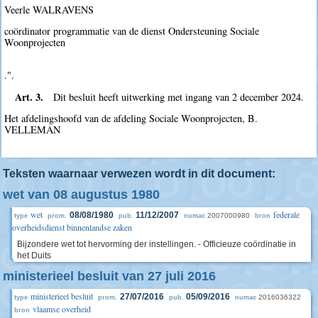
Veerle WALRAVENS
coördinator programmatie van de dienst Ondersteuning Sociale
Woonprojecten
.".
Art. 3.
Dit besluit heeft uitwerking met ingang van 2 december 2024.
Het afdelingshoofd van de afdeling Sociale Woonprojecten, B.
VELLEMAN
Teksten waarnaar verwezen wordt in dit document:
wet van 08 augustus 1980
wet
federale
08/08/1980
11/12/2007
2007000980
type
prom.
pub.
numac
bron
overheidsdienst binnenlandse zaken
Bijzondere wet tot hervorming der instellingen. - Officieuze coördinatie in
het Duits
ministerieel besluit van 27 juli 2016
ministerieel besluit
27/07/2016
05/09/2016
2016036322
type
prom.
pub.
numac
vlaamse overheid
bron