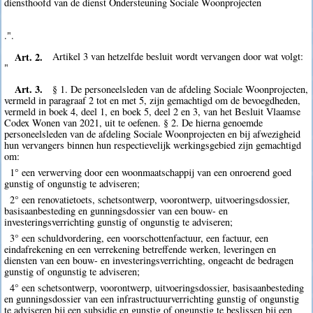
diensthoofd van de dienst Ondersteuning Sociale Woonprojecten
.".
Art. 2.
Artikel 3 van hetzelfde besluit wordt vervangen door wat volgt:
"
Art. 3.
§ 1. De personeelsleden van de afdeling Sociale Woonprojecten,
vermeld in paragraaf 2 tot en met 5, zijn gemachtigd om de bevoegdheden,
vermeld in boek 4, deel 1, en boek 5, deel 2 en 3, van het Besluit Vlaamse
Codex Wonen van 2021, uit te oefenen. § 2. De hierna genoemde
personeelsleden van de afdeling Sociale Woonprojecten en bij afwezigheid
hun vervangers binnen hun respectievelijk werkingsgebied zijn gemachtigd
om:
1° een verwerving door een woonmaatschappij van een onroerend goed
gunstig of ongunstig te adviseren;
2° een renovatietoets, schetsontwerp, voorontwerp, uitvoeringsdossier,
basisaanbesteding en gunningsdossier van een bouw- en
investeringsverrichting gunstig of ongunstig te adviseren;
3° een schuldvordering, een voorschottenfactuur, een factuur, een
eindafrekening en een verrekening betreffende werken, leveringen en
diensten van een bouw- en investeringsverrichting, ongeacht de bedragen
gunstig of ongunstig te adviseren;
4° een schetsontwerp, voorontwerp, uitvoeringsdossier, basisaanbesteding
en gunningsdossier van een infrastructuurverrichting gunstig of ongunstig
te adviseren bij een subsidie en gunstig of ongunstig te beslissen bij een