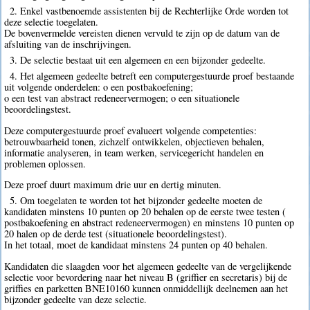
2. Enkel vastbenoemde assistenten bij de Rechterlijke Orde worden tot
deze selectie toegelaten.
De bovenvermelde vereisten dienen vervuld te zijn op de datum van de
afsluiting van de inschrijvingen.
3. De selectie bestaat uit een algemeen en een bijzonder gedeelte.
4. Het algemeen gedeelte betreft een computergestuurde proef bestaande
uit volgende onderdelen: o een postbakoefening;
o een test van abstract redeneervermogen; o een situationele
beoordelingstest.
Deze computergestuurde proef evalueert volgende competenties:
betrouwbaarheid tonen, zichzelf ontwikkelen, objectieven behalen,
informatie analyseren, in team werken, servicegericht handelen en
problemen oplossen.
Deze proef duurt maximum drie uur en dertig minuten.
5. Om toegelaten te worden tot het bijzonder gedeelte moeten de
kandidaten minstens 10 punten op 20 behalen op de eerste twee testen (
postbakoefening en abstract redeneervermogen) en minstens 10 punten op
20 halen op de derde test (situationele beoordelingstest).
In het totaal, moet de kandidaat minstens 24 punten op 40 behalen.
Kandidaten die slaagden voor het algemeen gedeelte van de vergelijkende
selectie voor bevordering naar het niveau B (griffier en secretaris) bij de
griffies en parketten BNE10160 kunnen onmiddellijk deelnemen aan het
bijzonder gedeelte van deze selectie.