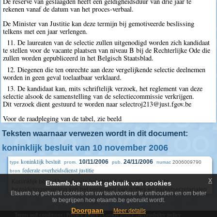
De reserve van geslaagden heeft een geldigheidsduur van drie jaar te
rekenen vanaf de datum van het proces-verbaal.
De Minister van Justitie kan deze termijn bij gemotiveerde beslissing
telkens met een jaar verlengen.
11. De laureaten van de selectie zullen uitgenodigd worden zich kandidaat
te stellen voor de vacante plaatsen van niveau B bij de Rechterlijke Ode die
zullen worden gepubliceerd in het Belgisch Staatsblad.
12. Diegenen die ten onrechte aan deze vergelijkende selectie deelnemen
worden in geen geval toelaatbaar verklaard.
13. De kandidaat kan, mits schriftelijk verzoek, het reglement van deze
selectie alsook de samenstelling van de selectiecommissie verkrijgen.
Dit verzoek dient gestuurd te worden naar selectroj213@just.fgov.be
Voor de raadpleging van de tabel, zie beeld
Teksten waarnaar verwezen wordt in dit document:
koninklijk besluit van 10 november 2006
koninklijk besluit
10/11/2006
24/11/2006
2006009790
type
prom.
pub.
numac
federale overheidsdienst justitie
bron
x
Koninklijk besluit betreffende het statuut, de loopbaan en de
Etaamb.be maakt gebruik van cookies
bezoldigingsregeling van het personeel van griffies en parketsecretariaten
Etaamb.be gebruikt cookies om uw taalvoorkeur te onthouden en om beter
te begrijpen hoe etaamb.be gebruikt wordt.
Doorgaan
Meer details
Terms and conditions
|
Privacy policy
|
Cookie policy
|
Accessibility policy