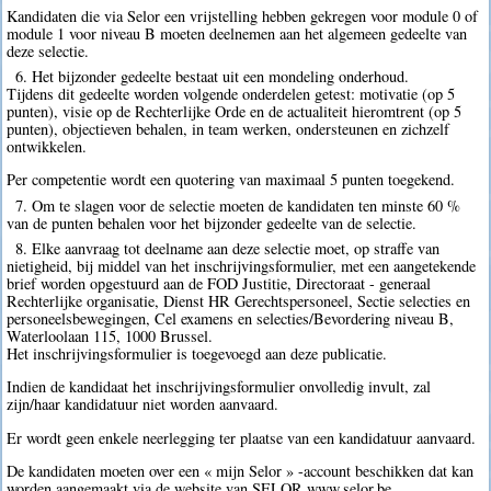
Kandidaten die via Selor een vrijstelling hebben gekregen voor module 0 of
module 1 voor niveau B moeten deelnemen aan het algemeen gedeelte van
deze selectie.
6. Het bijzonder gedeelte bestaat uit een mondeling onderhoud.
Tijdens dit gedeelte worden volgende onderdelen getest: motivatie (op 5
punten), visie op de Rechterlijke Orde en de actualiteit hieromtrent (op 5
punten), objectieven behalen, in team werken, ondersteunen en zichzelf
ontwikkelen.
Per competentie wordt een quotering van maximaal 5 punten toegekend.
7. Om te slagen voor de selectie moeten de kandidaten ten minste 60 %
van de punten behalen voor het bijzonder gedeelte van de selectie.
8. Elke aanvraag tot deelname aan deze selectie moet, op straffe van
nietigheid, bij middel van het inschrijvingsformulier, met een aangetekende
brief worden opgestuurd aan de FOD Justitie, Directoraat - generaal
Rechterlijke organisatie, Dienst HR Gerechtspersoneel, Sectie selecties en
personeelsbewegingen, Cel examens en selecties/Bevordering niveau B,
Waterloolaan 115, 1000 Brussel.
Het inschrijvingsformulier is toegevoegd aan deze publicatie.
Indien de kandidaat het inschrijvingsformulier onvolledig invult, zal
zijn/haar kandidatuur niet worden aanvaard.
Er wordt geen enkele neerlegging ter plaatse van een kandidatuur aanvaard.
De kandidaten moeten over een « mijn Selor » -account beschikken dat kan
worden aangemaakt via de website van SELOR www.selor.be.