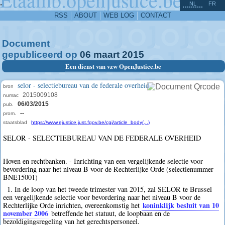
^
-
NL
FR
RSS
ABOUT
WEB LOG
CONTACT
Document
gepubliceerd op
06
maart
2015
Een dienst van vzw OpenJustice.be
selor - selectiebureau van de federale overheid
bron
2015009108
numac
06/03/2015
pub.
--
prom.
staatsblad
https://www.ejustice.just.fgov.be/cgi/article_body(...)
SELOR - SELECTIEBUREAU VAN DE FEDERALE OVERHEID
Hoven en rechtbanken. - Inrichting van een vergelijkende selectie voor
bevordering naar het niveau B voor de Rechterlijke Orde (selectienummer
BNE15001)
1. In de loop van het tweede trimester van 2015, zal SELOR te Brussel
een vergelijkende selectie voor bevordering naar het niveau B voor de
koninklijk besluit van 10
Rechterlijke Orde inrichten, overeenkomstig het
november 2006
betreffende het statuut, de loopbaan en de
bezoldigingsregeling van het gerechtspersoneel.