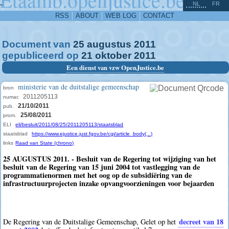
^
-
NL
FR
RSS
ABOUT
WEB LOG
CONTACT
Document van
25
augustus
2011
gepubliceerd op
21
oktober
2011
Een dienst van vzw OpenJustice.be
ministerie van de duitstalige gemeenschap
bron
2011205113
numac
21/10/2011
pub.
25/08/2011
prom.
ELI
eli/besluit/2011/08/25/2011205113/staatsblad
staatsblad
https://www.ejustice.just.fgov.be/cgi/article_body(...)
links
Raad van State (chrono)
25 AUGUSTUS 2011. - Besluit van de Regering tot wijziging van het
besluit van de Regering van 15 juni 2004 tot vastlegging van de
programmatienormen met het oog op de subsidiëring van de
infrastructuurprojecten inzake opvangvoorzieningen voor bejaarden
decreet van 18
De Regering van de Duitstalige Gemeenschap, Gelet op het