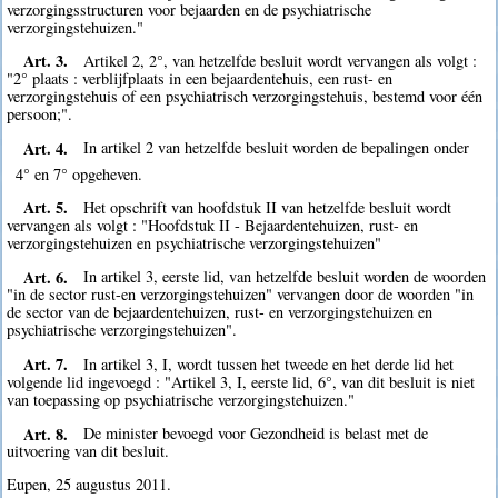
verzorgingsstructuren voor bejaarden en de psychiatrische
verzorgingstehuizen."
Art. 3.
Artikel 2, 2°, van hetzelfde besluit wordt vervangen als volgt :
"2° plaats : verblijfplaats in een bejaardentehuis, een rust- en
verzorgingstehuis of een psychiatrisch verzorgingstehuis, bestemd voor één
persoon;".
Art. 4.
In artikel 2 van hetzelfde besluit worden de bepalingen onder
4° en 7° opgeheven.
Art. 5.
Het opschrift van hoofdstuk II van hetzelfde besluit wordt
vervangen als volgt : "Hoofdstuk II - Bejaardentehuizen, rust- en
verzorgingstehuizen en psychiatrische verzorgingstehuizen"
Art. 6.
In artikel 3, eerste lid, van hetzelfde besluit worden de woorden
"in de sector rust-en verzorgingstehuizen" vervangen door de woorden "in
de sector van de bejaardentehuizen, rust- en verzorgingstehuizen en
psychiatrische verzorgingstehuizen".
Art. 7.
In artikel 3, I, wordt tussen het tweede en het derde lid het
volgende lid ingevoegd : "Artikel 3, I, eerste lid, 6°, van dit besluit is niet
van toepassing op psychiatrische verzorgingstehuizen."
Art. 8.
De minister bevoegd voor Gezondheid is belast met de
uitvoering van dit besluit.
Eupen, 25 augustus 2011.