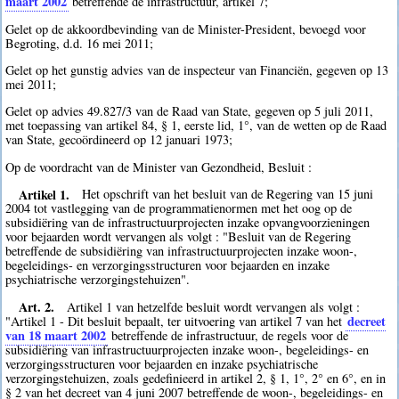
maart 2002
betreffende de infrastructuur, artikel 7;
Gelet op de akkoordbevinding van de Minister-President, bevoegd voor
Begroting, d.d. 16 mei 2011;
Gelet op het gunstig advies van de inspecteur van Financiën, gegeven op 13
mei 2011;
Gelet op advies 49.827/3 van de Raad van State, gegeven op 5 juli 2011,
met toepassing van artikel 84, § 1, eerste lid, 1°, van de wetten op de Raad
van State, gecoördineerd op 12 januari 1973;
Op de voordracht van de Minister van Gezondheid, Besluit :
Artikel 1.
Het opschrift van het besluit van de Regering van 15 juni
2004 tot vastlegging van de programmatienormen met het oog op de
subsidiëring van de infrastructuurprojecten inzake opvangvoorzieningen
voor bejaarden wordt vervangen als volgt : "Besluit van de Regering
betreffende de subsidiëring van infrastructuurprojecten inzake woon-,
begeleidings- en verzorgingsstructuren voor bejaarden en inzake
psychiatrische verzorgingstehuizen".
Art. 2.
Artikel 1 van hetzelfde besluit wordt vervangen als volgt :
decreet
"Artikel 1 - Dit besluit bepaalt, ter uitvoering van artikel 7 van het
van 18 maart 2002
betreffende de infrastructuur, de regels voor de
subsidiëring van infrastructuurprojecten inzake woon-, begeleidings- en
verzorgingsstructuren voor bejaarden en inzake psychiatrische
verzorgingstehuizen, zoals gedefinieerd in artikel 2, § 1, 1°, 2° en 6°, en in
§ 2 van het decreet van 4 juni 2007 betreffende de woon-, begeleidings- en