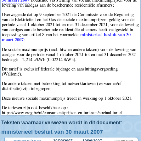
levering van aardgas aan de beschermde residentiële afnemers;
Overwegende dat op 9 september 2021 de Commissie voor de Regulering
van de Elektriciteit en het Gas de sociale maximumprijzen, geldig voor de
periode vanaf 1 oktober 2021 tot en met 31 december 2021, voor de levering
van aardgas aan de beschermde residentiële afnemers heeft vastgesteld in
ministerieel besluit van 30
toepassing van artikel 8 van het voormelde
maart 2007
;
De sociale maximumprijs (excl. btw en andere taksen) voor de levering van
aardgas voor de periode vanaf 1 oktober 2021 tot en met 31 december 2021
bedraagt: - 2,214 c/kWh (0,02214 /kWh).
Dit tarief is exclusief federale bijdrage en aansluitingsvergoeding
(Wallonië).
De andere taksen met betrekking tot netwerktarieven (vervoer en/of
distributie) zijn inbegrepen.
Deze nieuwe sociale maximumprijs treedt in werking op 1 oktober 2021.
De tarieven zijn ook beschikbaar op :
https://www.creg.be/nl/consument/prijzen-en-tarieven/sociaal-tarief .
Teksten waarnaar verwezen wordt in dit document:
ministerieel besluit van 30 maart 2007
ministerieel besluit
30/03/2007
19/06/2007