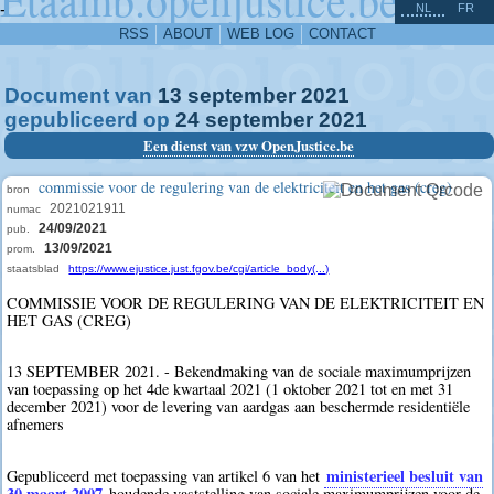
^
-
NL
FR
RSS
ABOUT
WEB LOG
CONTACT
Document van
13
september
2021
gepubliceerd op
24
september
2021
Een dienst van vzw OpenJustice.be
commissie voor de regulering van de elektriciteit en het gas (creg)
bron
2021021911
numac
24/09/2021
pub.
13/09/2021
prom.
staatsblad
https://www.ejustice.just.fgov.be/cgi/article_body(...)
COMMISSIE VOOR DE REGULERING VAN DE ELEKTRICITEIT EN
HET GAS (CREG)
13 SEPTEMBER 2021. - Bekendmaking van de sociale maximumprijzen
van toepassing op het 4de kwartaal 2021 (1 oktober 2021 tot en met 31
december 2021) voor de levering van aardgas aan beschermde residentiële
afnemers
ministerieel besluit van
Gepubliceerd met toepassing van artikel 6 van het
30 maart 2007
houdende vaststelling van sociale maximumprijzen voor de