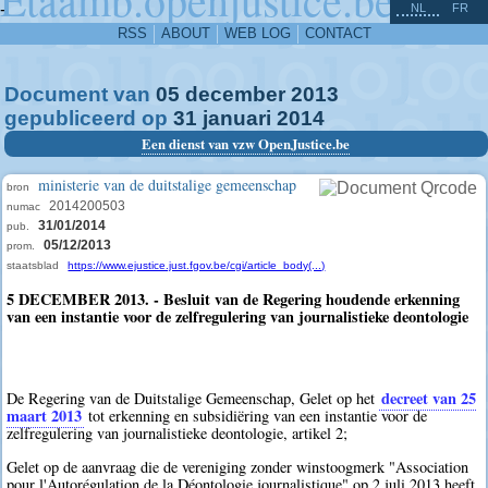
^
-
NL
FR
RSS
ABOUT
WEB LOG
CONTACT
Document van
05
december
2013
gepubliceerd op
31
januari
2014
Een dienst van vzw OpenJustice.be
ministerie van de duitstalige gemeenschap
bron
2014200503
numac
31/01/2014
pub.
05/12/2013
prom.
staatsblad
https://www.ejustice.just.fgov.be/cgi/article_body(...)
5 DECEMBER 2013. - Besluit van de Regering houdende erkenning
van een instantie voor de zelfregulering van journalistieke deontologie
decreet van 25
De Regering van de Duitstalige Gemeenschap, Gelet op het
maart 2013
tot erkenning en subsidiëring van een instantie voor de
zelfregulering van journalistieke deontologie, artikel 2;
Gelet op de aanvraag die de vereniging zonder winstoogmerk "Association
pour l'Autorégulation de la Déontologie journalistique" op 2 juli 2013 heeft