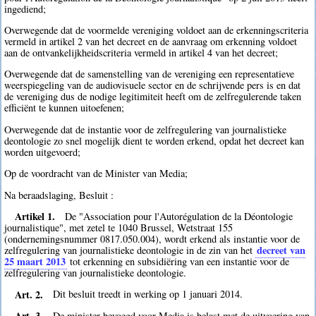
ingediend;
Overwegende dat de voormelde vereniging voldoet aan de erkenningscriteria
vermeld in artikel 2 van het decreet en de aanvraag om erkenning voldoet
aan de ontvankelijkheidscriteria vermeld in artikel 4 van het decreet;
Overwegende dat de samenstelling van de vereniging een representatieve
weerspiegeling van de audiovisuele sector en de schrijvende pers is en dat
de vereniging dus de nodige legitimiteit heeft om de zelfregulerende taken
efficiënt te kunnen uitoefenen;
Overwegende dat de instantie voor de zelfregulering van journalistieke
deontologie zo snel mogelijk dient te worden erkend, opdat het decreet kan
worden uitgevoerd;
Op de voordracht van de Minister van Media;
Na beraadslaging, Besluit :
Artikel 1.
De "Association pour l'Autorégulation de la Déontologie
journalistique", met zetel te 1040 Brussel, Wetstraat 155
(ondernemingsnummer 0817.050.004), wordt erkend als instantie voor de
decreet van
zelfregulering van journalistieke deontologie in de zin van het
25 maart 2013
tot erkenning en subsidiëring van een instantie voor de
zelfregulering van journalistieke deontologie.
Art. 2.
Dit besluit treedt in werking op 1 januari 2014.
Art. 3.
De minister bevoegd voor Media is belast met de uitvoering van