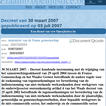
^
-
NL
FR
RSS
ABOUT
WEB LOG
CONTACT
Decreet van
30
maart
2007
gepubliceerd op
03
juli
2007
Een dienst van vzw OpenJustice.be
ministerie van de franse gemeenschap
bron
2007202053
numac
03/07/2007
pub.
30/03/2007
prom.
ELI
eli/decreet/2007/03/30/2007202053/staatsblad
staatsblad
https://www.ejustice.just.fgov.be/cgi/article_body(...)
30 MAART 2007. - Decreet houdende instemming met de wijziging van
het samenwerkingsakkoord van 29 april 2004 tussen de Franse
Gemeenschap en het Waalse Gewest betreffende de nadere regels voor
de toekenning van tegemoetkomingen ter bevordering van de
indienstneming van niet-werkende werkzoekenden door werkgevers van
de onderwijssector overeenkomstig artikel 4 van het Waals decreet van
25 april 2002 betreffende de tegemoetkomingen ter bevordering van de
indienstneming van niet-werkende werkzoekenden door de plaatselijke,
gewestelijke en gemeenschapsoverheden, door bepaalde werkgevers in
de niet-commerciële sector, het onderwijs en de commerciële sector