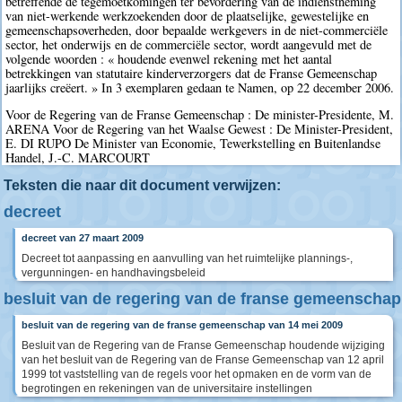
betreffende de tegemoetkomingen ter bevordering van de indienstneming
van niet-werkende werkzoekenden door de plaatselijke, gewestelijke en
gemeenschapsoverheden, door bepaalde werkgevers in de niet-commerciële
sector, het onderwijs en de commerciële sector, wordt aangevuld met de
volgende woorden : « houdende evenwel rekening met het aantal
betrekkingen van statutaire kinderverzorgers dat de Franse Gemeenschap
jaarlijks creëert. » In 3 exemplaren gedaan te Namen, op 22 december 2006.
Voor de Regering van de Franse Gemeenschap : De minister-Presidente, M.
ARENA Voor de Regering van het Waalse Gewest : De Minister-President,
E. DI RUPO De Minister van Economie, Tewerkstelling en Buitenlandse
Handel, J.-C. MARCOURT
Teksten die naar dit document verwijzen:
decreet
decreet van 27 maart 2009
Decreet tot aanpassing en aanvulling van het ruimtelijke plannings-,
vergunningen- en handhavingsbeleid
besluit van de regering van de franse gemeenschap
besluit van de regering van de franse gemeenschap van 14 mei 2009
Besluit van de Regering van de Franse Gemeenschap houdende wijziging
van het besluit van de Regering van de Franse Gemeenschap van 12 april
1999 tot vaststelling van de regels voor het opmaken en de vorm van de
begrotingen en rekeningen van de universitaire instellingen