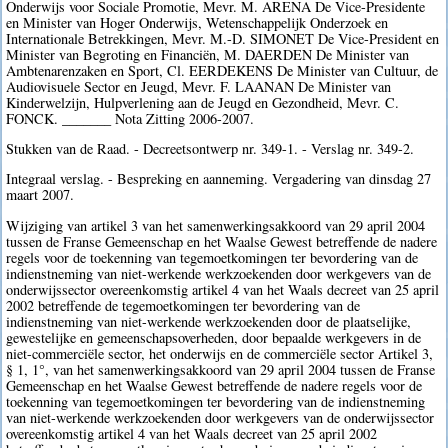
Onderwijs voor Sociale Promotie, Mevr. M. ARENA De Vice-Presidente
en Minister van Hoger Onderwijs, Wetenschappelijk Onderzoek en
Internationale Betrekkingen, Mevr. M.-D. SIMONET De Vice-President en
Minister van Begroting en Financiën, M. DAERDEN De Minister van
Ambtenarenzaken en Sport, Cl. EERDEKENS De Minister van Cultuur, de
Audiovisuele Sector en Jeugd, Mevr. F. LAANAN De Minister van
Kinderwelzijn, Hulpverlening aan de Jeugd en Gezondheid, Mevr. C.
FONCK. _______ Nota Zitting 2006-2007.
Stukken van de Raad. - Decreetsontwerp nr. 349-1. - Verslag nr. 349-2.
Integraal verslag. - Bespreking en aanneming. Vergadering van dinsdag 27
maart 2007.
Wijziging van artikel 3 van het samenwerkingsakkoord van 29 april 2004
tussen de Franse Gemeenschap en het Waalse Gewest betreffende de nadere
regels voor de toekenning van tegemoetkomingen ter bevordering van de
indienstneming van niet-werkende werkzoekenden door werkgevers van de
onderwijssector overeenkomstig artikel 4 van het Waals decreet van 25 april
2002 betreffende de tegemoetkomingen ter bevordering van de
indienstneming van niet-werkende werkzoekenden door de plaatselijke,
gewestelijke en gemeenschapsoverheden, door bepaalde werkgevers in de
niet-commerciële sector, het onderwijs en de commerciële sector Artikel 3,
§ 1, 1°, van het samenwerkingsakkoord van 29 april 2004 tussen de Franse
Gemeenschap en het Waalse Gewest betreffende de nadere regels voor de
toekenning van tegemoetkomingen ter bevordering van de indienstneming
van niet-werkende werkzoekenden door werkgevers van de onderwijssector
overeenkomstig artikel 4 van het Waals decreet van 25 april 2002