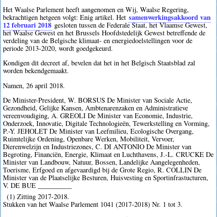
Het Waalse Parlement heeft aangenomen en Wij, Waalse Regering,
samenwerkingsakkoord van
bekrachtigen hetgeen volgt: Enig artikel. Het
12 februari 2018
gesloten tussen de Federale Staat, het Vlaamse Gewest,
het Waalse Gewest en het Brussels Hoofdstedelijk Gewest betreffende de
verdeling van de Belgische klimaat- en energiedoelstellingen voor de
periode 2013-2020, wordt goedgekeurd.
Kondigen dit decreet af, bevelen dat het in het Belgisch Staatsblad zal
worden bekendgemaakt.
Namen, 26 april 2018.
De Minister-President, W. BORSUS De Minister van Sociale Actie,
Gezondheid, Gelijke Kansen, Ambtenarenzaken en Administratieve
vereenvoudiging, A. GREOLI De Minister van Economie, Industrie,
Onderzoek, Innovatie, Digitale Technologieën, Tewerkstelling en Vorming,
P.-Y. JEHOLET De Minister van Leefmilieu, Ecologische Overgang,
Ruimtelijke Ordening, Openbare Werken, Mobiliteit, Vervoer,
Dierenwelzijn en Industriezones, C. DI ANTONIO De Minister van
Begroting, Financiën, Energie, Klimaat en Luchthavens, J.-L. CRUCKE De
Minister van Landbouw, Natuur, Bossen, Landelijke Aangelegenheden,
Toerisme, Erfgoed en afgevaardigd bij de Grote Regio, R. COLLIN De
Minister van de Plaatselijke Besturen, Huisvesting en Sportinfrastucturen,
V. DE BUE __________
(1) Zitting 2017-2018.
Stukken van het Waalse Parlement 1041 (2017-2018) Nr. 1 tot 3.