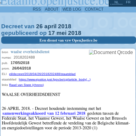
^
-
NL
FR
RSS
ABOUT
WEB LOG
CONTACT
Decreet van
26
april
2018
gepubliceerd op
17
mei
2018
Een dienst van vzw OpenJustice.be
waalse overheidsdienst
bron
2018202488
numac
17/05/2018
pub.
26/04/2018
prom.
ELI
eli/decreet/2018/04/26/2018202488/staatsblad
staatsblad
https://www.ejustice.just.fgov.be/cgi/article_body(...)
links
Raad van State (chrono)
WAALSE OVERHEIDSDIENST
26 APRIL 2018. - Decreet houdende instemming met het
samenwerkingsakkoord van 12 februari 2018
gesloten tussen de
Federale Staat, het Vlaamse Gewest, het Waalse Gewest en het Brussels
Hoofdstedelijk Gewest betreffende de verdeling van de Belgische klimaat-
en energiedoelstellingen voor de periode 2013-2020 (1)