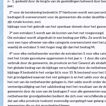
n - 1, gedeeld door de lengte van de gasleidingen beheerd door 
jaar;
2° voor de berekening bedoeld in 3° hierboven wordt een percen
bedragen B overeenstemt voor de gemeenten die onder dezelfde 
zijn totale kosten, excl.
bijdrage voor het gebruik van het openbaar domein door het gasnet
3° een extralast S wordt aan de kosten van het net toegevoegd.
Die extralast wordt uitgedrukt in een bedrag per kWu. Ze wordt b
voor een type-afnemer van elke categorie overeenstemt met het p
waarbij de extralast S niet hoger mag zijn dan het bedrag M;
4° voor elke netbeheerder worden de extralasten S voor elke ca
met het totale gasvolume opgenomen in het jaar n - 1 door die cat
verbruik door de gemeente, de provincie en het Gewest als eindafn
het globale bedrag van de bijdrage verschuldigd door de netbeheer
bijdrage R bedoeld in het vorige lid is voor 35 % bestemd voor het
het grondgebied waarvan het net gelegen is en het saldo voor d
het net van de netbeheerder gelegen is. Het saldo wordt onder d
vermenigvuldiging van het saldobedrag met het resultaat van de d
gemeente door de som van de bedragen F voor alle gemeenten waar
netbeheerder grondgebieden bedient die zich over verschillende p
dat aan elke provincie toekomt evenredig vastgelegd naar gelang v
gemeenten die op dat grondgebied liggen.