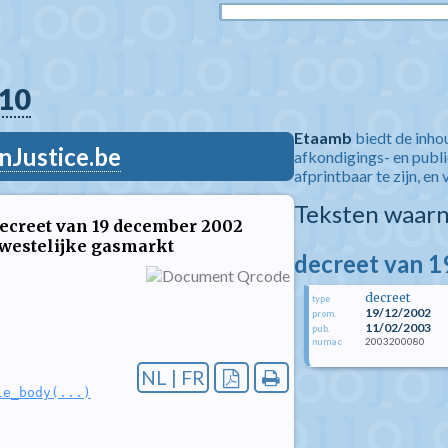
10
Etaamb
biedt de inho
nJustice.be
afkondigings- en publ
afprintbaar te zijn, en 
Teksten waarn
 decreet van 19 december 2002
ewestelijke gasmarkt
decreet van 
decreet
type
19/12/2002
prom.
11/02/2003
pub.
2003200080
numac
NL | FR
le_body(...)