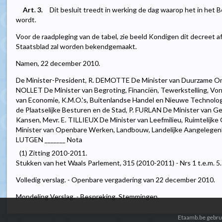
Art. 3.
Dit besluit treedt in werking de dag waarop het in het
wordt.
Voor de raadpleging van de tabel, zie beeld Kondigen dit decreet af
Staatsblad zal worden bekendgemaakt.
Namen, 22 december 2010.
De Minister-President, R. DEMOTTE De Minister van Duurzame On
NOLLET De Minister van Begroting, Financiën, Tewerkstelling, Vo
van Economie, K.M.O.'s, Buitenlandse Handel en Nieuwe Technolo
de Plaatselijke Besturen en de Stad, P. FURLAN De Minister van Ge
Kansen, Mevr. E. TILLIEUX De Minister van Leefmilieu, Ruimtelijke
Minister van Openbare Werken, Landbouw, Landelijke Aangelegenh
LUTGEN _______ Nota
(1) Zitting 2010-2011.
Stukken van het Waals Parlement, 315 (2010-2011) - Nrs 1 t.e.m. 5.
Volledig verslag. - Openbare vergadering van 22 december 2010.
Mondeling Verslag. - Bespreking. Stemmingen.
Etaamb.be gebrui