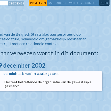
-
-
-
-
PRIVÉLEVEN
RSS
ABOUT
WEB LOG
CONTACT
NL
FR
ud van de Belgisch Staatsblad aan gesorteerd op
icatiedatum, behandeld om gemakkelijk leesbaar en
verrijkt met een relationele context.
aar verwezen wordt in dit document:
19 december 2002
ministerie van het waalse gewest
bron
Decreet betreffende de organisatie van de gewestelijke
gasmarkt