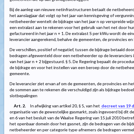
Bij de aanleg van nieuwe netinfrastructuren betaalt de netbeheer
het aanslagjaar dat volgt op het jaar van kennisgeving of vergunning
netbeheerder wentelt de bijdrage van het jaar n op verspreide wijze
een extralast aan te rekenen voor het gebruik van het net door h
gefactureerd in het jaar n + 1. De extralast S per kWu wordt de ei
leverancier aangerekend, behalve de gemeenten, de provincies en
De verschillen, positief of negatief, tussen de bijdrage betaald doo
bedragen afgewenteld door een netbeheerder op de leveranciers in
van het jaar n + 2 bijgestuurd. § 5. De Regering bepaalt de procedu
de bijdrage en voor het instellen van een beroep door de netbehee
gemeente.
De leverancier ziet ervan af om de gemeenten, de provincies en he
de sommen aan te rekenen die verschuldigd zijn als bijdrage bedoeld
slotbepalingen
Art. 2.
In afwijking van artikel 20, § 5, van het
decreet van 19 
organisatie van de gewestelijke gasmarkt, zoals ingevoerd bij dit dec
en 6 van het besluit van de Waalse Regering van 15 juli 2010 betr
het openbaar domein door het gasnet, zijn de bedragen van de bijd
netbeheerder en per categorie type-afnemers de bedragen vermeld i