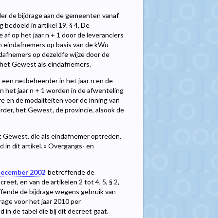
der de bijdrage aan de gemeenten vanaf
 bedoeld in artikel 19. § 4. De
 af op het jaar n + 1 door de leveranciers
un eindafnemers op basis van de kWu
ndafnemers op dezeldfe wijze door de
 het Gewest als eindafnemers.
r een netbeheerder in het jaar n en de
 het jaar n + 1 worden in de afwenteling
re en de modaliteiten voor de inning van
rder, het Gewest, de provincie, alsook de
t Gewest, die als eindafnemer optreden,
 in dit artikel. » Overgangs- en
december 2002
betreffende de
reet, en van de artikelen 2 tot 4, 5, § 2,
effende de bijdrage wegens gebruik van
rage voor het jaar 2010 per
n de tabel die bij dit decreet gaat.