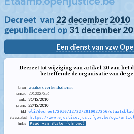
Etaamb.openjustice.be
Decreet  van 
22
december
2010
gepubliceerd op 
31
december
20
Een dienst van vzw Ope
Decreet tot wijziging van artikel 20 van het
betreffende de organisatie van de g
bron
waalse overheidsdienst
numac
2010027256
pub.
31/12/2010
prom.
22/12/2010
ELI
eli/decreet/2010/12/22/2010027256/staatsblad
staatsblad
https://www.ejustice.just.fgov.be/cgi/artic
links
Raad van State (chrono)