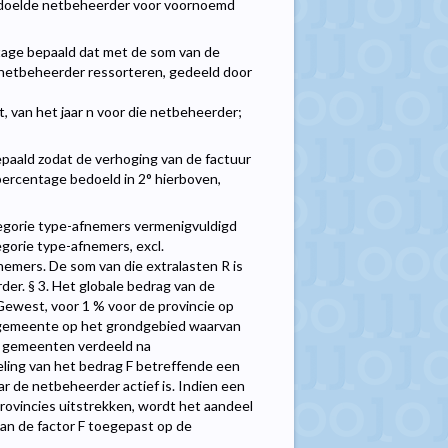
bedoelde netbeheerder voor voornoemd
tage bepaald dat met de som van de
netbeheerder ressorteren, gedeeld door
, van het jaar n voor die netbeheerder;
epaald zodat de verhoging van de factuur
ercentage bedoeld in 2° hierboven,
tegorie type-afnemers vermenigvuldigd
egorie type-afnemers, excl.
emers. De som van die extralasten R is
der. § 3. Het globale bedrag van de
 Gewest, voor 1 % voor de provincie op
e gemeente op het grondgebied waarvan
e gemeenten verdeeld na
eling van het bedrag F betreffende een
 de netbeheerder actief is. Indien een
rovincies uitstrekken, wordt het aandeel
an de factor F toegepast op de