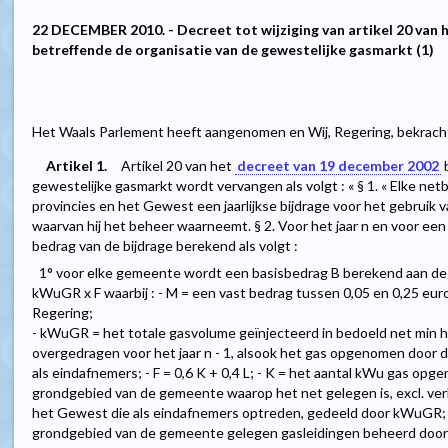
22 DECEMBER 2010. - Decreet tot wijziging van artikel 20 van 
betreffende de organisatie van de gewestelijke gasmarkt (1)
Het Waals Parlement heeft aangenomen en Wij, Regering, bekracht
Artikel 1.
Artikel 20 van het
decreet van 19 december 2002
b
gewestelijke gasmarkt wordt vervangen als volgt : « § 1. « Elke n
provincies en het Gewest een jaarlijkse bijdrage voor het gebruik
waarvan hij het beheer waarneemt. § 2. Voor het jaar n en voor e
bedrag van de bijdrage berekend als volgt :
1° voor elke gemeente wordt een basisbedrag B berekend aan de 
kWuGR x F waarbij : - M = een vast bedrag tussen 0,05 en 0,25 eu
Regering;
- kWuGR = het totale gasvolume geïnjecteerd in bedoeld net min h
overgedragen voor het jaar n - 1, alsook het gas opgenomen door
als eindafnemers; - F = 0,6 K + 0,4 L; - K = het aantal kWu gas op
grondgebied van de gemeente waarop het net gelegen is, excl. ver
het Gewest die als eindafnemers optreden, gedeeld door kWuGR; -
grondgebied van de gemeente gelegen gasleidingen beheerd door d