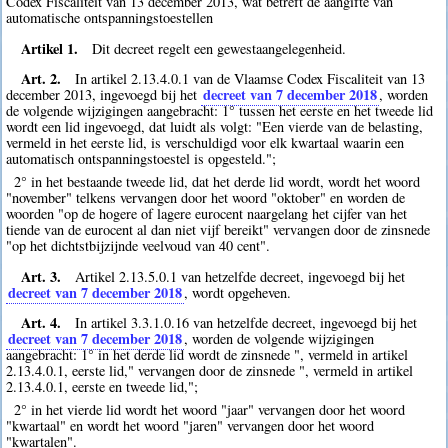
Codex Fiscaliteit van 13 december 2013, wat betreft de aangifte van
automatische ontspanningstoestellen
Artikel 1.
Dit decreet regelt een gewestaangelegenheid.
Art. 2.
In artikel 2.13.4.0.1 van de Vlaamse Codex Fiscaliteit van 13
decreet van 7 december 2018
december 2013, ingevoegd bij het
, worden
de volgende wijzigingen aangebracht: 1° tussen het eerste en het tweede lid
wordt een lid ingevoegd, dat luidt als volgt: "Een vierde van de belasting,
vermeld in het eerste lid, is verschuldigd voor elk kwartaal waarin een
automatisch ontspanningstoestel is opgesteld.";
2° in het bestaande tweede lid, dat het derde lid wordt, wordt het woord
"november" telkens vervangen door het woord "oktober" en worden de
woorden "op de hogere of lagere eurocent naargelang het cijfer van het
tiende van de eurocent al dan niet vijf bereikt" vervangen door de zinsnede
"op het dichtstbijzijnde veelvoud van 40 cent".
Art. 3.
Artikel 2.13.5.0.1 van hetzelfde decreet, ingevoegd bij het
decreet van 7 december 2018
, wordt opgeheven.
Art. 4.
In artikel 3.3.1.0.16 van hetzelfde decreet, ingevoegd bij het
decreet van 7 december 2018
, worden de volgende wijzigingen
aangebracht: 1° in het derde lid wordt de zinsnede ", vermeld in artikel
2.13.4.0.1, eerste lid," vervangen door de zinsnede ", vermeld in artikel
2.13.4.0.1, eerste en tweede lid,";
2° in het vierde lid wordt het woord "jaar" vervangen door het woord
"kwartaal" en wordt het woord "jaren" vervangen door het woord
"kwartalen".