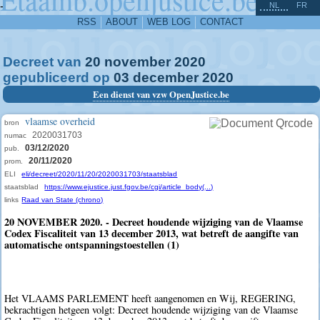
^
-
NL
FR
RSS
ABOUT
WEB LOG
CONTACT
Decreet van
20
november
2020
gepubliceerd op
03
december
2020
Een dienst van vzw OpenJustice.be
vlaamse overheid
bron
2020031703
numac
03/12/2020
pub.
20/11/2020
prom.
ELI
eli/decreet/2020/11/20/2020031703/staatsblad
staatsblad
https://www.ejustice.just.fgov.be/cgi/article_body(...)
links
Raad van State (chrono)
20 NOVEMBER 2020. - Decreet houdende wijziging van de Vlaamse
Codex Fiscaliteit van 13 december 2013, wat betreft de aangifte van
automatische ontspanningstoestellen (1)
Het VLAAMS PARLEMENT heeft aangenomen en Wij, REGERING,
bekrachtigen hetgeen volgt: Decreet houdende wijziging van de Vlaamse