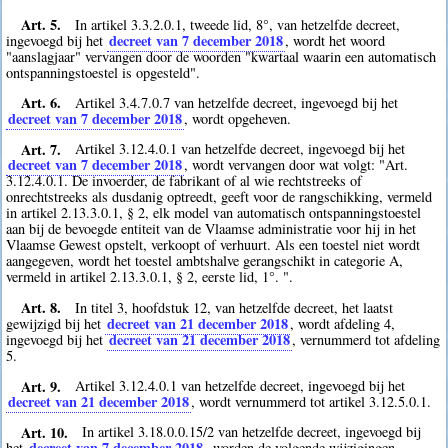
Art. 5.
In artikel 3.3.2.0.1, tweede lid, 8°, van hetzelfde decreet,
decreet van 7 december 2018
ingevoegd bij het
, wordt het woord
"aanslagjaar" vervangen door de woorden "kwartaal waarin een automatisch
ontspanningstoestel is opgesteld".
Art. 6.
Artikel 3.4.7.0.7 van hetzelfde decreet, ingevoegd bij het
decreet van 7 december 2018
, wordt opgeheven.
Art. 7.
Artikel 3.12.4.0.1 van hetzelfde decreet, ingevoegd bij het
decreet van 7 december 2018
, wordt vervangen door wat volgt: "Art.
3.12.4.0.1. De invoerder, de fabrikant of al wie rechtstreeks of
onrechtstreeks als dusdanig optreedt, geeft voor de rangschikking, vermeld
in artikel 2.13.3.0.1, § 2, elk model van automatisch ontspanningstoestel
aan bij de bevoegde entiteit van de Vlaamse administratie voor hij in het
Vlaamse Gewest opstelt, verkoopt of verhuurt. Als een toestel niet wordt
aangegeven, wordt het toestel ambtshalve gerangschikt in categorie A,
vermeld in artikel 2.13.3.0.1, § 2, eerste lid, 1°. ".
Art. 8.
In titel 3, hoofdstuk 12, van hetzelfde decreet, het laatst
decreet van 21 december 2018
gewijzigd bij het
, wordt afdeling 4,
decreet van 21 december 2018
ingevoegd bij het
, vernummerd tot afdeling
5.
Art. 9.
Artikel 3.12.4.0.1 van hetzelfde decreet, ingevoegd bij het
decreet van 21 december 2018
, wordt vernummerd tot artikel 3.12.5.0.1.
Art. 10.
In artikel 3.18.0.0.15/2 van hetzelfde decreet, ingevoegd bij
decreet van 7 december 2018
het
, worden de volgende wijzigingen