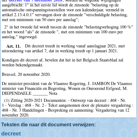
aangebracht: 1° in het eerste lid wordt de zinsnede "belasting op de
automatische ontspanningstoestellen voor een kalenderjaar, vermeld in
artikel 2.13.4.0.1" vervangen door de zinsnede "verschuldigde belasting,
met een minimum van 50 euro per aanslag";
2° in het tweede lid wordt tussen de zinsnede "belastingverhoging 100 %"
en het woord "als" de zinsnede ", met een minimum van 100 euro per
aanslag," ingevoegd.
Art. 11.
Dit decreet treedt in werking vanaf aanslagjaar 2021, met
uitzondering van artikel 7, dat in werking treedt op 1 januari 2021.
Kondigen dit decreet af, bevelen dat het in het Belgisch Staatsblad zal
worden bekendgemaakt.
Brussel, 20 november 2020.
De minister-president van de Vlaamse Regering, J. JAMBON De Vlaamse
minister van Financiën en Begroting, Wonen en Onroerend Erfgoed, M.
DIEPENDAELE _______ Nota
(1) Zitting 2020-2021 Documenten: - Ontwerp van decreet : 468 - Nr.
1 - Verslag : 468 - Nr. 2 - Tekst aangenomen door de plenaire vergadering :
468 - Nr. 3 Handelingen - Bespreking en aanneming: Vergadering van 12
november 2020.
Teksten die naar dit document verwijzen:
decreet