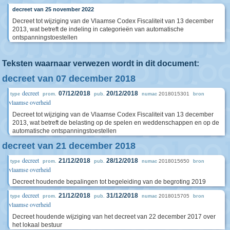
decreet van 25 november 2022
Decreet tot wijziging van de Vlaamse Codex Fiscaliteit van 13 december
2013, wat betreft de indeling in categorieën van automatische
ontspanningstoestellen
Teksten waarnaar verwezen wordt in dit document:
decreet van 07 december 2018
decreet
07/12/2018
20/12/2018
2018015301
type
prom.
pub.
numac
bron
vlaamse overheid
Decreet tot wijziging van de Vlaamse Codex Fiscaliteit van 13 december
2013, wat betreft de belasting op de spelen en weddenschappen en op de
automatische ontspanningstoestellen
decreet van 21 december 2018
decreet
21/12/2018
28/12/2018
2018015650
type
prom.
pub.
numac
bron
vlaamse overheid
Decreet houdende bepalingen tot begeleiding van de begroting 2019
decreet
21/12/2018
31/12/2018
2018015705
type
prom.
pub.
numac
bron
vlaamse overheid
Decreet houdende wijziging van het decreet van 22 december 2017 over
het lokaal bestuur