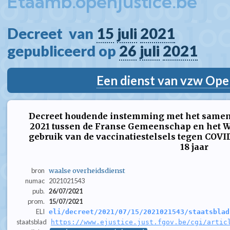
Etaamb.openjustice.be
Decreet  van 
15
juli
2021
gepubliceerd op 
26
juli
2021
Een dienst van vzw Ope
Decreet houdende instemming met het samen
2021 tussen de Franse Gemeenschap en het W
gebruik van de vaccinatiestelsels tegen COVI
18 jaar
bron
waalse overheidsdienst
numac
2021021543
pub.
26/07/2021
prom.
15/07/2021
ELI
eli/decreet/2021/07/15/2021021543/staatsblad
staatsblad
https://www.ejustice.just.fgov.be/cgi/artic