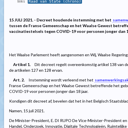
links
Raad van State (chrono)
15 JULI 2021. - Decreet houdende instemming met het
samenwe
tussen de Franse Gemeenschap en het Waalse Gewest betreffe
vaccinatiestelsels tegen COVID-19 voor personen jonger dan 18
Het Waalse Parlement heeft aangenomen en Wij, Waalse Regering,
Artikel 1.
Dit decreet regelt overeenkomstig artikel 138 van
de artikelen 127 en 128 ervan.
Art. 2.
Instemming wordt verleend met het
samenwerkingsakk
Franse Gemeenschap en het Waalse Gewest betreffende het gebrui
COVID-19 voor personen jonger dan 18 jaar.
Kondigen dit decreet af, bevelen dat het in het Belgisch Staatsbl
Namen, 15 juli 2021.
De Minister-President, E. DI RUPO De Vice-Minister-President en
Handel, Onderzoek, Innovatie, Digitale Technologieën, Ruimtelijk