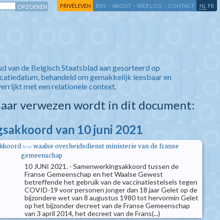
-
-
-
-
PRIVÉLEVEN
RSS
ABOUT
WEB LOG
CONTACT
NL
FR
ud van de Belgisch Staatsblad aan gesorteerd op
icatiedatum, behandeld om gemakkelijk leesbaar en
verrijkt met een relationele context.
aar verwezen wordt in dit document:
sakkoord van 10 juni 2021
kkoord
waalse overheidsdienst ministerie van de franse
bron
gemeenschap
10 JUNI 2021. - Samenwerkingsakkoord tussen de
Franse Gemeenschap en het Waalse Gewest
betreffende het gebruik van de vaccinatiestelsels tegen
COVID-19 voor personen jonger dan 18 jaar Gelet op de
bijzondere wet van 8 augustus 1980 tot hervormin Gelet
op het bijzonder decreet van de Franse Gemeenschap
van 3 april 2014, het decreet van de Frans(...)