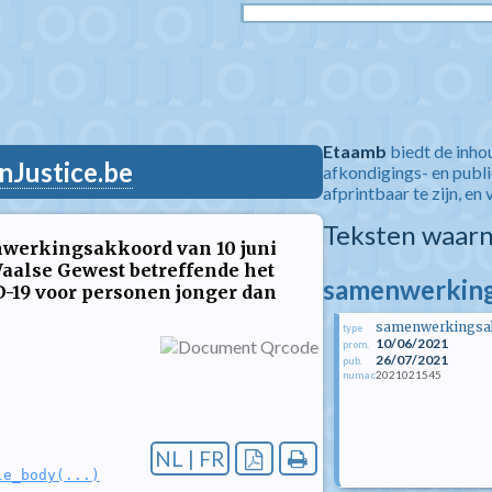
Etaamb
biedt de inho
nJustice.be
afkondigings- en publ
afprintbaar te zijn, en 
Teksten waarn
werkingsakkoord van 10 juni
aalse Gewest betreffende het
samenwerking
D-19 voor personen jonger dan
samenwerkingsa
type
10/06/2021
prom.
26/07/2021
pub.
2021021545
numac
NL | FR
le_body(...)