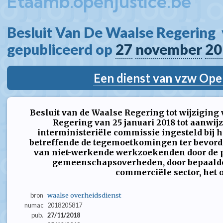
Etaamb.openjustice.be
Besluit Van De Waalse Regering  
gepubliceerd op 
27
november
20
Een dienst van vzw Ope
Besluit van de Waalse Regering tot wijziging 
Regering van 25 januari 2018 tot aanwij
interministeriële commissie ingesteld bij h
betreffende de tegemoetkomingen ter bevord
van niet-werkende werkzoekenden door de pl
gemeenschapsoverheden, door bepaalde 
commerciële sector, het 
bron
waalse overheidsdienst
numac
2018205817
pub.
27/11/2018