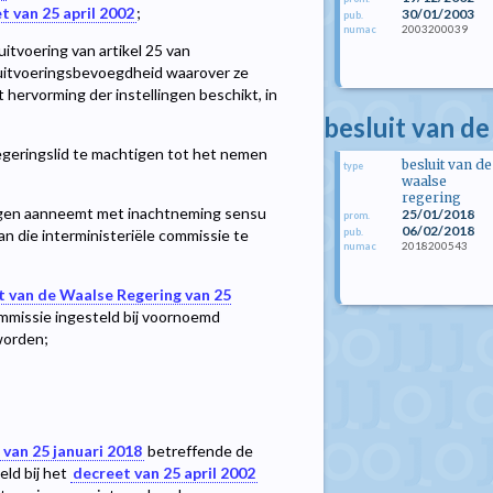
t van 25 april 2002
;
30/01/2003
pub.
2003200039
numac
tvoering van artikel 25 van
uitvoeringsbevoegdheid waarover ze
 hervorming der instellingen beschikt, in
besluit van de
geringslid te machtigen tot het nemen
besluit van de
type
waalse
regering
ingen aanneemt met inachtneming sensu
25/01/2018
prom.
06/02/2018
pub.
an die interministeriële commissie te
2018200543
numac
t van de Waalse Regering van 25
mmissie ingesteld bij voornoemd
worden;
 van 25 januari 2018
betreffende de
ld bij het
decreet van 25 april 2002