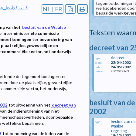
tegemoetkomingen te
le_body(...)
werkzoekenden door 
NL | FR
bepaalde werkgevers 
ing van het
besluit van de Waalse
Teksten waarn
e interministeriële commissie
emoetkomingen ter bevordering van
laatselijke, gewestelijke en
decreet van 2
-commerciële sector, het onderwijs
decreet
type
25/04/2002
prom.
24/05/2002
pub.
2002027463
numac
effende de tegemoetkomingen ter
en door de plaatselijke, gewestelijke
commerciële sector, het onderwijs,
besluit van d
2002
tot uitvoering van het
decreet van
2002
an de indienstneming van niet-
gemeenschapsoverheden, door bepaalde
besluit van de
type
 wettelijke bepalingen;
waalse
regering
8
tot benoeming van de leden van de
19/12/2002
prom.