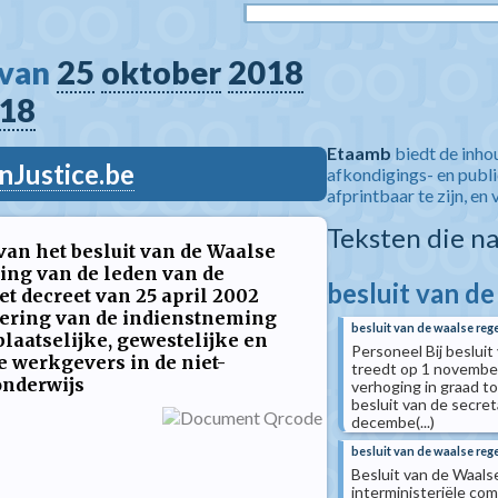
van 
25
oktober
2018
18
Etaamb
biedt de inho
nJustice.be
afkondigings- en publ
afprintbaar te zijn, en 
Teksten die n
van het besluit van de Waalse
zing van de leden van de
besluit van de
et decreet van 25 april 2002
ering van de indienstneming
besluit van de waalse reg
aatselijke, gewestelijke en
Personeel Bij beslui
werkgevers in de niet-
treedt op 1 novembe
onderwijs
verhoging in graad to
besluit van de secre
decembe(...)
besluit van de waalse reg
Besluit van de Waals
interministeriële com