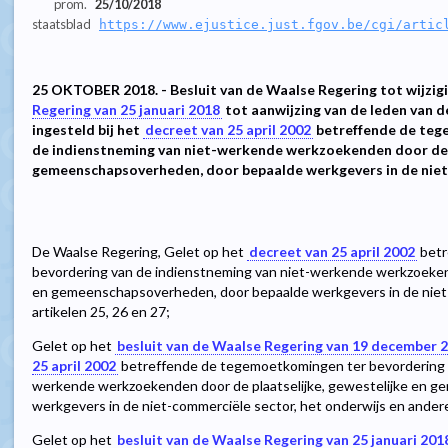
prom.
25/10/2018
staatsblad
https://www.ejustice.just.fgov.be/cgi/artic
25 OKTOBER 2018. - Besluit van de Waalse Regering tot wijzig
Regering van 25 januari 2018
tot aanwijzing van de leden van d
ingesteld bij het
decreet van 25 april 2002
betreffende de teg
de indienstneming van niet-werkende werkzoekenden door de p
gemeenschapsoverheden, door bepaalde werkgevers in de niet
De Waalse Regering, Gelet op het
decreet van 25 april 2002
betr
bevordering van de indienstneming van niet-werkende werkzoekend
en gemeenschapsoverheden, door bepaalde werkgevers in de niet-
artikelen 25, 26 en 27;
Gelet op het
besluit van de Waalse Regering van 19 december 
25 april 2002
betreffende de tegemoetkomingen ter bevordering v
werkende werkzoekenden door de plaatselijke, gewestelijke en 
werkgevers in de niet-commerciële sector, het onderwijs en andere
Gelet op het
besluit van de Waalse Regering van 25 januari 201