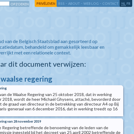
-
-
-
-
PRIVÉLEVEN
RSS
ABOUT
WEB LOG
CONTACT
NL
FR
ud van de Belgisch Staatsblad aan gesorteerd op
icatiedatum, behandeld om gemakkelijk leesbaar en
verrijkt met een relationele context.
aar dit document verwijzen:
 waalse regering
ering
t van de Waalse Regering van 25 oktober 2018, dat in werking
r 2018, wordt de heer Michaël Ghysens, attaché, bevorderd door
t de graad van directeur in de betrekking van directeur A4 op Bij
taris-generaal van 6 december 2016, dat in werking treedt op 16
ering van 28 november 2019
e Regering betreffende de benoeming van de leden van de
missie ingesteld bij het decreet van 25 april 2002 betreffende de