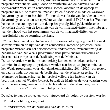
projecten verricht als volgt : door de verificatie van de naleving van de
voorwaarden voor het in aanmerking komen voorzien in de oproep tot
projecten m.b.t. de materiële, menselijke en financiële middelen waarover
het vormingscentrum beschikt; 2° door de verificatie van de relevantie van
de vormingsactiviteiten ten opzichte van de in artikel D.97 van het Wetboek
bedoelde doelstellingen en van de op het grondgebied geïdentificeerde
behoeften alsook van de kwaliteit van de vormingsactiviteiten, met inbegrip
van de inhoud van het programma van de vormingsactiviteiten en de
vaardigheid van de vormingswerkers;
3° na afloop van de evaluatie wordt een rangschikking opgemaakt door de
administratie en de lijst van de in aanmerking komende projecten, deze
projecten worden aan het selectiecomité onderworpen overeenkomstig de
bepalingen van het Waals programma voor plattelandsontwikkeling en
daarna onderworpen aan de beslissing van de Minister.
De voorwaarden voor het in aanmerking komen en de selectiecriteria
voorzien in de oproep tot projecten worden aan het opvolgingscomité van
het Waals programma voor plattelandsontwikkeling 2014-2020 voorgesteld
en daarna onderworpen aan de beslissing van de Waalse Regering. § 3.
Wanneer de financiering van het project volledig ten laste is van de
begroting van het Waalse Gewest, bepaalt de Minister de voorwaarden voor
het in aanmerking komen en de selectiecriteria bedoeld in paragraaf 2,
eerste lid, 1° en 2°, in de oproep tot projecten.
De selectie van de projecten wordt uitgevoerd als volgt; de dossiers worden :
1° onderzocht en gerangschikt;
2° onderworpen aan de beslissing van de Minister.