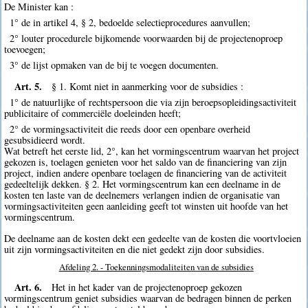
De Minister kan :
1° de in artikel 4, § 2, bedoelde selectieprocedures aanvullen;
2° louter procedurele bijkomende voorwaarden bij de projectenoproep
toevoegen;
3° de lijst opmaken van de bij te voegen documenten.
Art. 5.
§ 1. Komt niet in aanmerking voor de subsidies :
1° de natuurlijke of rechtspersoon die via zijn beroepsopleidingsactiviteit
publicitaire of commerciële doeleinden heeft;
2° de vormingsactiviteit die reeds door een openbare overheid
gesubsidieerd wordt.
Wat betreft het eerste lid, 2°, kan het vormingscentrum waarvan het project
gekozen is, toelagen genieten voor het saldo van de financiering van zijn
project, indien andere openbare toelagen de financiering van de activiteit
gedeeltelijk dekken. § 2. Het vormingscentrum kan een deelname in de
kosten ten laste van de deelnemers verlangen indien de organisatie van
vormingsactiviteiten geen aanleiding geeft tot winsten uit hoofde van het
vormingscentrum.
De deelname aan de kosten dekt een gedeelte van de kosten die voortvloeien
uit zijn vormingsactiviteiten en die niet gedekt zijn door subsidies.
Afdeling 2. - Toekenningsmodaliteiten van de subsidies
Art. 6.
Het in het kader van de projectenoproep gekozen
vormingscentrum geniet subsidies waarvan de bedragen binnen de perken