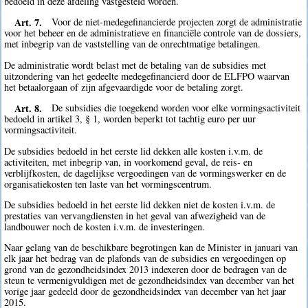
bedoeld in deze afdeling vastgesteld worden.
Art. 7.
Voor de niet-medegefinancierde projecten zorgt de administratie
voor het beheer en de administratieve en financiële controle van de dossiers,
met inbegrip van de vaststelling van de onrechtmatige betalingen.
De administratie wordt belast met de betaling van de subsidies met
uitzondering van het gedeelte medegefinancierd door de ELFPO waarvan
het betaalorgaan of zijn afgevaardigde voor de betaling zorgt.
Art. 8.
De subsidies die toegekend worden voor elke vormingsactiviteit
bedoeld in artikel 3, § 1, worden beperkt tot tachtig euro per uur
vormingsactiviteit.
De subsidies bedoeld in het eerste lid dekken alle kosten i.v.m. de
activiteiten, met inbegrip van, in voorkomend geval, de reis- en
verblijfkosten, de dagelijkse vergoedingen van de vormingswerker en de
organisatiekosten ten laste van het vormingscentrum.
De subsidies bedoeld in het eerste lid dekken niet de kosten i.v.m. de
prestaties van vervangdiensten in het geval van afwezigheid van de
landbouwer noch de kosten i.v.m. de investeringen.
Naar gelang van de beschikbare begrotingen kan de Minister in januari van
elk jaar het bedrag van de plafonds van de subsidies en vergoedingen op
grond van de gezondheidsindex 2013 indexeren door de bedragen van de
steun te vermenigvuldigen met de gezondheidsindex van december van het
vorige jaar gedeeld door de gezondheidsindex van december van het jaar
2015.