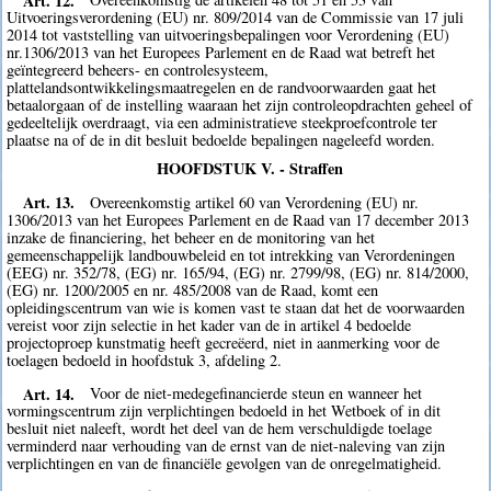
Uitvoeringsverordening (EU) nr. 809/2014 van de Commissie van 17 juli
2014 tot vaststelling van uitvoeringsbepalingen voor Verordening (EU)
nr.1306/2013 van het Europees Parlement en de Raad wat betreft het
geïntegreerd beheers- en controlesysteem,
plattelandsontwikkelingsmaatregelen en de randvoorwaarden gaat het
betaalorgaan of de instelling waaraan het zijn controleopdrachten geheel of
gedeeltelijk overdraagt, via een administratieve steekproefcontrole ter
plaatse na of de in dit besluit bedoelde bepalingen nageleefd worden.
HOOFDSTUK V. - Straffen
Art. 13.
Overeenkomstig artikel 60 van Verordening (EU) nr.
1306/2013 van het Europees Parlement en de Raad van 17 december 2013
inzake de financiering, het beheer en de monitoring van het
gemeenschappelijk landbouwbeleid en tot intrekking van Verordeningen
(EEG) nr. 352/78, (EG) nr. 165/94, (EG) nr. 2799/98, (EG) nr. 814/2000,
(EG) nr. 1200/2005 en nr. 485/2008 van de Raad, komt een
opleidingscentrum van wie is komen vast te staan dat het de voorwaarden
vereist voor zijn selectie in het kader van de in artikel 4 bedoelde
projectoproep kunstmatig heeft gecreëerd, niet in aanmerking voor de
toelagen bedoeld in hoofdstuk 3, afdeling 2.
Art. 14.
Voor de niet-medegefinancierde steun en wanneer het
vormingscentrum zijn verplichtingen bedoeld in het Wetboek of in dit
besluit niet naleeft, wordt het deel van de hem verschuldigde toelage
verminderd naar verhouding van de ernst van de niet-naleving van zijn
verplichtingen en van de financiële gevolgen van de onregelmatigheid.