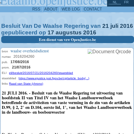
^
-
NL
FR
RSS
ABOUT
WEB LOG
CONTACT
Besluit Van De Waalse Regering van
21
juli
2016
gepubliceerd op
17
augustus
2016
Een dienst van vzw OpenJustice.be
waalse overheidsdienst
bron
2016204260
numac
17/08/2016
pub.
21/07/2016
prom.
ELI
eli/besluit/2016/07/21/2016204260/staatsblad
staatsblad
https://www.ejustice.just.fgov.be/cgi/article_body(...)
links
Raad van State (chrono)
21 JULI 2016. - Besluit van de Waalse Regering tot uitvoering van
hoofdstuk II van Titel IV van het Waalse Landbouwwetboek
betreffende de activiteiten van vaste vorming in de zin van de artikelen
D.99, § 2, 2° en D.104, eerste lid, 1°, van het Waalse Landbouwwetboek
in de landbouw- en bosbouwsector