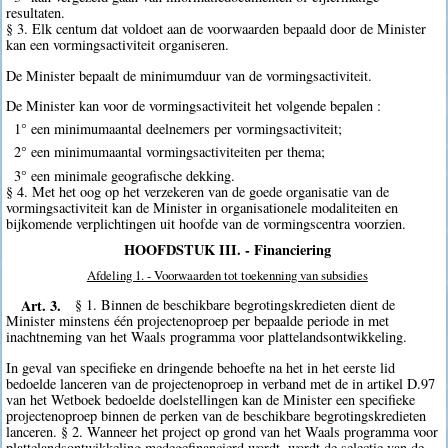
resultaten.
§ 3. Elk centum dat voldoet aan de voorwaarden bepaald door de Minister
kan een vormingsactiviteit organiseren.
De Minister bepaalt de minimumduur van de vormingsactiviteit.
De Minister kan voor de vormingsactiviteit het volgende bepalen :
1° een minimumaantal deelnemers per vormingsactiviteit;
2° een minimumaantal vormingsactiviteiten per thema;
3° een minimale geografische dekking.
§ 4. Met het oog op het verzekeren van de goede organisatie van de
vormingsactiviteit kan de Minister in organisationele modaliteiten en
bijkomende verplichtingen uit hoofde van de vormingscentra voorzien.
HOOFDSTUK III. - Financiering
Afdeling 1. - Voorwaarden tot toekenning van subsidies
Art. 3.
§ 1. Binnen de beschikbare begrotingskredieten dient de
Minister minstens één projectenoproep per bepaalde periode in met
inachtneming van het Waals programma voor plattelandsontwikkeling.
In geval van specifieke en dringende behoefte na het in het eerste lid
bedoelde lanceren van de projectenoproep in verband met de in artikel D.97
van het Wetboek bedoelde doelstellingen kan de Minister een specifieke
projectenoproep binnen de perken van de beschikbare begrotingskredieten
lanceren. § 2. Wanneer het project op grond van het Waals programma voor
plattelandsontwikkeling medegefinancierd wordt, wordt de selectie van de