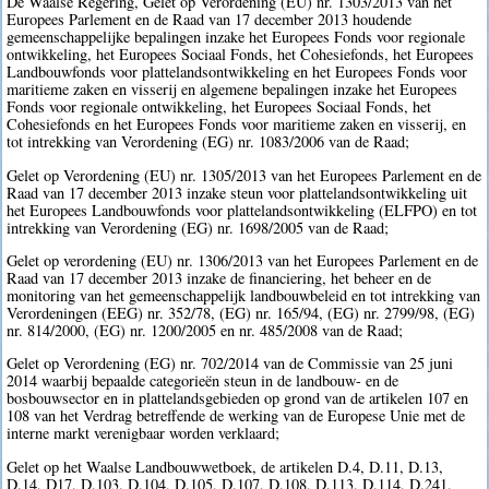
De Waalse Regering, Gelet op Verordening (EU) nr. 1303/2013 van het
Europees Parlement en de Raad van 17 december 2013 houdende
gemeenschappelijke bepalingen inzake het Europees Fonds voor regionale
ontwikkeling, het Europees Sociaal Fonds, het Cohesiefonds, het Europees
Landbouwfonds voor plattelandsontwikkeling en het Europees Fonds voor
maritieme zaken en visserij en algemene bepalingen inzake het Europees
Fonds voor regionale ontwikkeling, het Europees Sociaal Fonds, het
Cohesiefonds en het Europees Fonds voor maritieme zaken en visserij, en
tot intrekking van Verordening (EG) nr. 1083/2006 van de Raad;
Gelet op Verordening (EU) nr. 1305/2013 van het Europees Parlement en de
Raad van 17 december 2013 inzake steun voor plattelandsontwikkeling uit
het Europees Landbouwfonds voor plattelandsontwikkeling (ELFPO) en tot
intrekking van Verordening (EG) nr. 1698/2005 van de Raad;
Gelet op verordening (EU) nr. 1306/2013 van het Europees Parlement en de
Raad van 17 december 2013 inzake de financiering, het beheer en de
monitoring van het gemeenschappelijk landbouwbeleid en tot intrekking van
Verordeningen (EEG) nr. 352/78, (EG) nr. 165/94, (EG) nr. 2799/98, (EG)
nr. 814/2000, (EG) nr. 1200/2005 en nr. 485/2008 van de Raad;
Gelet op Verordening (EG) nr. 702/2014 van de Commissie van 25 juni
2014 waarbij bepaalde categorieën steun in de landbouw- en de
bosbouwsector en in plattelandsgebieden op grond van de artikelen 107 en
108 van het Verdrag betreffende de werking van de Europese Unie met de
interne markt verenigbaar worden verklaard;
Gelet op het Waalse Landbouwwetboek, de artikelen D.4, D.11, D.13,
D.14, D17, D.103, D.104, D.105, D.107, D.108, D.113, D.114, D.241,