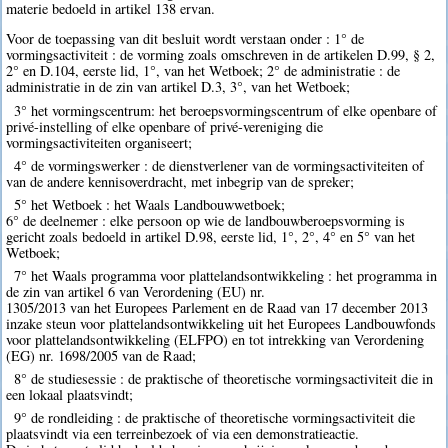
materie bedoeld in artikel 138 ervan.
Voor de toepassing van dit besluit wordt verstaan onder : 1° de
vormingsactiviteit : de vorming zoals omschreven in de artikelen D.99, § 2,
2° en D.104, eerste lid, 1°, van het Wetboek; 2° de administratie : de
administratie in de zin van artikel D.3, 3°, van het Wetboek;
3° het vormingscentrum: het beroepsvormingscentrum of elke openbare of
privé-instelling of elke openbare of privé-vereniging die
vormingsactiviteiten organiseert;
4° de vormingswerker : de dienstverlener van de vormingsactiviteiten of
van de andere kennisoverdracht, met inbegrip van de spreker;
5° het Wetboek : het Waals Landbouwwetboek;
6° de deelnemer : elke persoon op wie de landbouwberoepsvorming is
gericht zoals bedoeld in artikel D.98, eerste lid, 1°, 2°, 4° en 5° van het
Wetboek;
7° het Waals programma voor plattelandsontwikkeling : het programma in
de zin van artikel 6 van Verordening (EU) nr.
1305/2013 van het Europees Parlement en de Raad van 17 december 2013
inzake steun voor plattelandsontwikkeling uit het Europees Landbouwfonds
voor plattelandsontwikkeling (ELFPO) en tot intrekking van Verordening
(EG) nr. 1698/2005 van de Raad;
8° de studiesessie : de praktische of theoretische vormingsactiviteit die in
een lokaal plaatsvindt;
9° de rondleiding : de praktische of theoretische vormingsactiviteit die
plaatsvindt via een terreinbezoek of via een demonstratieactie.