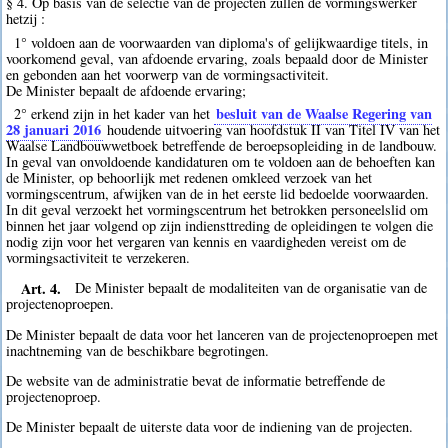
§ 4. Op basis van de selectie van de projecten zullen de vormingswerker
hetzij :
1° voldoen aan de voorwaarden van diploma's of gelijkwaardige titels, in
voorkomend geval, van afdoende ervaring, zoals bepaald door de Minister
en gebonden aan het voorwerp van de vormingsactiviteit.
De Minister bepaalt de afdoende ervaring;
besluit van de Waalse Regering van
2° erkend zijn in het kader van het
28 januari 2016
houdende uitvoering van hoofdstuk II van Titel IV van het
Waalse Landbouwwetboek betreffende de beroepsopleiding in de landbouw.
In geval van onvoldoende kandidaturen om te voldoen aan de behoeften kan
de Minister, op behoorlijk met redenen omkleed verzoek van het
vormingscentrum, afwijken van de in het eerste lid bedoelde voorwaarden.
In dit geval verzoekt het vormingscentrum het betrokken personeelslid om
binnen het jaar volgend op zijn indiensttreding de opleidingen te volgen die
nodig zijn voor het vergaren van kennis en vaardigheden vereist om de
vormingsactiviteit te verzekeren.
Art. 4.
De Minister bepaalt de modaliteiten van de organisatie van de
projectenoproepen.
De Minister bepaalt de data voor het lanceren van de projectenoproepen met
inachtneming van de beschikbare begrotingen.
De website van de administratie bevat de informatie betreffende de
projectenoproep.
De Minister bepaalt de uiterste data voor de indiening van de projecten.