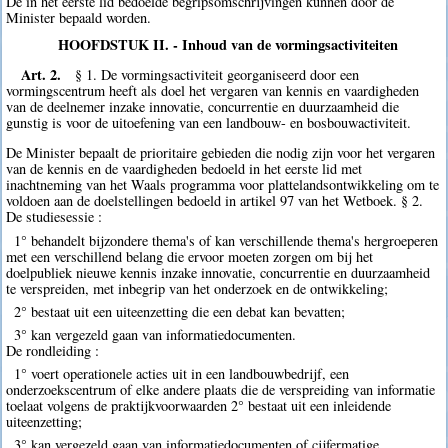
De in het eerste lid bedoelde begripsomschrijvingen kunnen door de
Minister bepaald worden.
HOOFDSTUK II. - Inhoud van de vormingsactiviteiten
Art. 2.
§ 1. De vormingsactiviteit georganiseerd door een
vormingscentrum heeft als doel het vergaren van kennis en vaardigheden
van de deelnemer inzake innovatie, concurrentie en duurzaamheid die
gunstig is voor de uitoefening van een landbouw- en bosbouwactiviteit.
De Minister bepaalt de prioritaire gebieden die nodig zijn voor het vergaren
van de kennis en de vaardigheden bedoeld in het eerste lid met
inachtneming van het Waals programma voor plattelandsontwikkeling om te
voldoen aan de doelstellingen bedoeld in artikel 97 van het Wetboek. § 2.
De studiesessie :
1° behandelt bijzondere thema's of kan verschillende thema's hergroeperen
met een verschillend belang die ervoor moeten zorgen om bij het
doelpubliek nieuwe kennis inzake innovatie, concurrentie en duurzaamheid
te verspreiden, met inbegrip van het onderzoek en de ontwikkeling;
2° bestaat uit een uiteenzetting die een debat kan bevatten;
3° kan vergezeld gaan van informatiedocumenten.
De rondleiding :
1° voert operationele acties uit in een landbouwbedrijf, een
onderzoekscentrum of elke andere plaats die de verspreiding van informatie
toelaat volgens de praktijkvoorwaarden 2° bestaat uit een inleidende
uiteenzetting;
3° kan vergezeld gaan van informatiedocumenten of cijfermatige