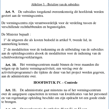
Afdeling 3. - Betaling van de subsidies
Art. 9.
De subsidies toegekend overeenkomstig dit hoofdstuk worden
gestort aan de vormingscentra.
De vormingscentra zijn verantwoordelijk voor de verdeling tussen de
verschillende rechthebbenden en begunstigden.
De Minister bepaalt :
1° de uitgaven die als kosten bedoeld in artikel 9, tweede lid, in
aanmerking komen;
2° de modaliteiten voor de toekenning en de uitbetaling van de subsidies
aan de opleidingscentra alsook de modaliteiten voor de indiening van de
schuldvorderingsverklaringen.
Art. 10.
Het vormingscentrum maakt binnen de twee maanden die
volgen op de laatste vormingsactiviteit, een verslag over de
activiteitsprogramma's die tijdens de duur van het project worden gegeven,
aan de administratie over.
HOOFDSTUK IV. - Controle
Art. 11.
De administratie gaat minstens na of het vormingscentrum
over de aangepaste capaciteiten in termen van kwalificaties van het personeel
en van regelmatige opleiding beschikt om zijn opdracht tot een goede einde
te brengen.
Art. 12.
Overeenkomstig de artikelen 48 tot 51 en 53 van