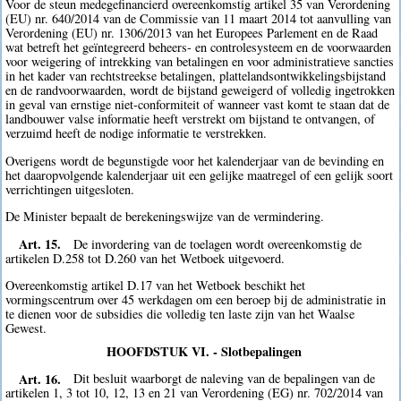
Voor de steun medegefinancierd overeenkomstig artikel 35 van Verordening
(EU) nr. 640/2014 van de Commissie van 11 maart 2014 tot aanvulling van
Verordening (EU) nr. 1306/2013 van het Europees Parlement en de Raad
wat betreft het geïntegreerd beheers- en controlesysteem en de voorwaarden
voor weigering of intrekking van betalingen en voor administratieve sancties
in het kader van rechtstreekse betalingen, plattelandsontwikkelingsbijstand
en de randvoorwaarden, wordt de bijstand geweigerd of volledig ingetrokken
in geval van ernstige niet-conformiteit of wanneer vast komt te staan dat de
landbouwer valse informatie heeft verstrekt om bijstand te ontvangen, of
verzuimd heeft de nodige informatie te verstrekken.
Overigens wordt de begunstigde voor het kalenderjaar van de bevinding en
het daaropvolgende kalenderjaar uit een gelijke maatregel of een gelijk soort
verrichtingen uitgesloten.
De Minister bepaalt de berekeningswijze van de vermindering.
Art. 15.
De invordering van de toelagen wordt overeenkomstig de
artikelen D.258 tot D.260 van het Wetboek uitgevoerd.
Overeenkomstig artikel D.17 van het Wetboek beschikt het
vormingscentrum over 45 werkdagen om een beroep bij de administratie in
te dienen voor de subsidies die volledig ten laste zijn van het Waalse
Gewest.
HOOFDSTUK VI. - Slotbepalingen
Art. 16.
Dit besluit waarborgt de naleving van de bepalingen van de
artikelen 1, 3 tot 10, 12, 13 en 21 van Verordening (EG) nr. 702/2014 van