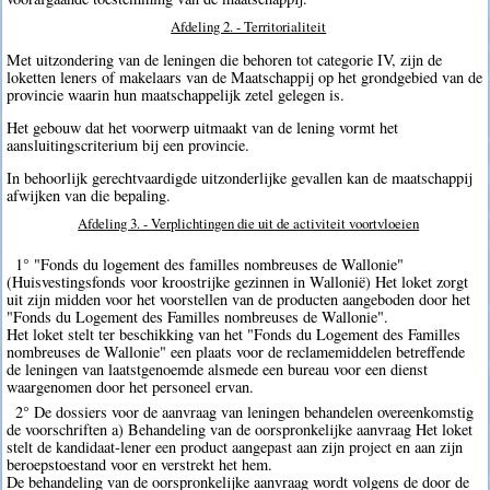
Afdeling 2. - Territorialiteit
Met uitzondering van de leningen die behoren tot categorie IV, zijn de
loketten leners of makelaars van de Maatschappij op het grondgebied van de
provincie waarin hun maatschappelijk zetel gelegen is.
Het gebouw dat het voorwerp uitmaakt van de lening vormt het
aansluitingscriterium bij een provincie.
In behoorlijk gerechtvaardigde uitzonderlijke gevallen kan de maatschappij
afwijken van die bepaling.
Afdeling 3. - Verplichtingen die uit de activiteit voortvloeien
1° "Fonds du logement des familles nombreuses de Wallonie"
(Huisvestingsfonds voor kroostrijke gezinnen in Wallonië) Het loket zorgt
uit zijn midden voor het voorstellen van de producten aangeboden door het
"Fonds du Logement des Familles nombreuses de Wallonie".
Het loket stelt ter beschikking van het "Fonds du Logement des Familles
nombreuses de Wallonie" een plaats voor de reclamemiddelen betreffende
de leningen van laatstgenoemde alsmede een bureau voor een dienst
waargenomen door het personeel ervan.
2° De dossiers voor de aanvraag van leningen behandelen overeenkomstig
de voorschriften a) Behandeling van de oorspronkelijke aanvraag Het loket
stelt de kandidaat-lener een product aangepast aan zijn project en aan zijn
beroepstoestand voor en verstrekt het hem.
De behandeling van de oorspronkelijke aanvraag wordt volgens de door de