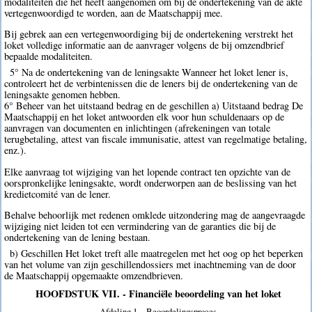
modaliteiten die het heeft aangenomen om bij de ondertekening van de akte
vertegenwoordigd te worden, aan de Maatschappij mee.
Bij gebrek aan een vertegenwoordiging bij de ondertekening verstrekt het
loket volledige informatie aan de aanvrager volgens de bij omzendbrief
bepaalde modaliteiten.
5° Na de ondertekening van de leningsakte Wanneer het loket lener is,
controleert het de verbintenissen die de leners bij de ondertekening van de
leningsakte genomen hebben.
6° Beheer van het uitstaand bedrag en de geschillen a) Uitstaand bedrag De
Maatschappij en het loket antwoorden elk voor hun schuldenaars op de
aanvragen van documenten en inlichtingen (afrekeningen van totale
terugbetaling, attest van fiscale immunisatie, attest van regelmatige betaling,
enz.).
Elke aanvraag tot wijziging van het lopende contract ten opzichte van de
oorspronkelijke leningsakte, wordt onderworpen aan de beslissing van het
kredietcomité van de lener.
Behalve behoorlijk met redenen omklede uitzondering mag de aangevraagde
wijziging niet leiden tot een vermindering van de garanties die bij de
ondertekening van de lening bestaan.
b) Geschillen Het loket treft alle maatregelen met het oog op het beperken
van het volume van zijn geschillendossiers met inachtneming van de door
de Maatschappij opgemaakte omzendbrieven.
HOOFDSTUK VII. - Financiële beoordeling van het loket
Afdeling 1. - Beoordelingsproces