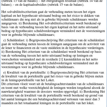
(rubriek 13 van de balans); - het overgedragen resultaat (rubriek 14 van de
balans); - en de kapitaalsubsidies (rubriek 15 van de balans).
Het solvabiliteitscriterium gaat de verhouding meten tussen het eigen
kapitaal en het hypothecair uitstaand bedrag om het risico te dekken van
schuldenaars die nog niet als in gebreke blijvende schuldenaars worden
aangegeven. ii) Berekening Het solvabiliteitscriterium wordt berekend op
basis van de verhouding tussen het eigen kapitaal en het netto uitstaand
bedrag op hypothecaire schuldvorderingen verminderd met de voorzieningen
voor in gebreke blijvende schuldenaars;
c) Schuldenlast: i) Begripsomschrijving Het criterium van de schuldenlast
gaat de verhouding meten tussen de leningen aangegaan om de activiteit van
de lener te financieren en de vaste middelen in de hypothecaire vorderingen.
ii) Berekening Het criterium van de schuldenlast wordt berekend op basis
van de verhouding tussen het netto uitstaand bedrag op leningen en
voorschotten verminderd met de residuele [1] kasmiddelen en het netto
uitstaand bedrag op hypothecaire schuldvorderingen verminderd met de
voorzieningen voor in gebreke blijvende schuldenaars.
e) Kwaliteit van de portefeuille: i) Begripsomschrijving Het criterium van
de kwaliteit van de portefeuille gaat het risico van in gebreke blijven meten
in de leningsportefeuille van het Loket.
Dit criterium vloeit voort uit de betalingsachterstanden van de schuldenaars
en toont met welke voorzichtigheid de leningen worden toegekend alsook de
nauwkeurigheid waarmee de dossiers worden opgevolgd. ii) Berekening Het
criterium van de kwaliteit van de portefeuille wordt berekend op grond van
het aantal leningen die een betalingsachterstand vertonen van meer dan 3
maanden en het totaalaantal leningen in de portefeuille van het loket.