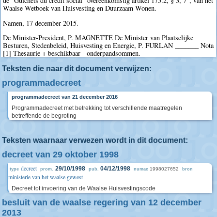
de "Guichets du crédit social" overeenkomstig artikel 175.2, § 3, 7°, van het
Waalse Wetboek van Huisvesting en Duurzaam Wonen.
Namen, 17 december 2015.
De Minister-President, P. MAGNETTE De Minister van Plaatselijke
Besturen, Stedenbeleid, Huisvesting en Energie, P. FURLAN _______ Nota
[1] Thesaurie + beschikbaar - onderpandsommen.
Teksten die naar dit document verwijzen:
programmadecreet
programmadecreet van 21 december 2016
Programmadecreet met betrekking tot verschillende maatregelen
betreffende de begroting
Teksten waarnaar verwezen wordt in dit document:
decreet van 29 oktober 1998
decreet
29/10/1998
04/12/1998
1998027652
type
prom.
pub.
numac
bron
ministerie van het waalse gewest
Decreet tot invoering van de Waalse Huisvestingscode
besluit van de waalse regering van 12 december
2013