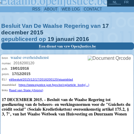
^
-
NL
FR
RSS
ABOUT
WEB LOG
CONTACT
Besluit Van De Waalse Regering van
17
december
2015
gepubliceerd op
19
januari
2016
Een dienst van vzw OpenJustice.be
waalse overheidsdienst
bron
2016200120
numac
19/01/2016
pub.
17/12/2015
prom.
ELI
eli/besluit/2015/12/17/2016200120/staatsblad
staatsblad
https://www.ejustice.just.fgov.be/cgi/article_body(...)
links
Raad van State (chrono)
17 DECEMBER 2015. - Besluit van de Waalse Regering tot
goedkeuring van de beheers- en werkingsnormen voor de "Guichets du
crédit social" (Sociale Kredietloketten) overeenkomstig artikel 175.2, §
3, 7°, van het Waalse Wetboek van Huisvesting en Duurzaam Wonen