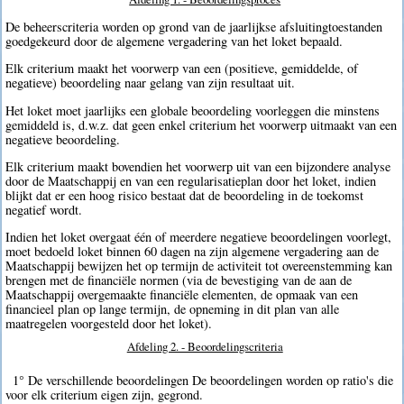
De beheerscriteria worden op grond van de jaarlijkse afsluitingtoestanden
goedgekeurd door de algemene vergadering van het loket bepaald.
Elk criterium maakt het voorwerp van een (positieve, gemiddelde, of
negatieve) beoordeling naar gelang van zijn resultaat uit.
Het loket moet jaarlijks een globale beoordeling voorleggen die minstens
gemiddeld is, d.w.z. dat geen enkel criterium het voorwerp uitmaakt van een
negatieve beoordeling.
Elk criterium maakt bovendien het voorwerp uit van een bijzondere analyse
door de Maatschappij en van een regularisatieplan door het loket, indien
blijkt dat er een hoog risico bestaat dat de beoordeling in de toekomst
negatief wordt.
Indien het loket overgaat één of meerdere negatieve beoordelingen voorlegt,
moet bedoeld loket binnen 60 dagen na zijn algemene vergadering aan de
Maatschappij bewijzen het op termijn de activiteit tot overeenstemming kan
brengen met de financiële normen (via de bevestiging van de aan de
Maatschappij overgemaakte financiële elementen, de opmaak van een
financieel plan op lange termijn, de opneming in dit plan van alle
maatregelen voorgesteld door het loket).
Afdeling 2. - Beoordelingscriteria
1° De verschillende beoordelingen De beoordelingen worden op ratio's die
voor elk criterium eigen zijn, gegrond.