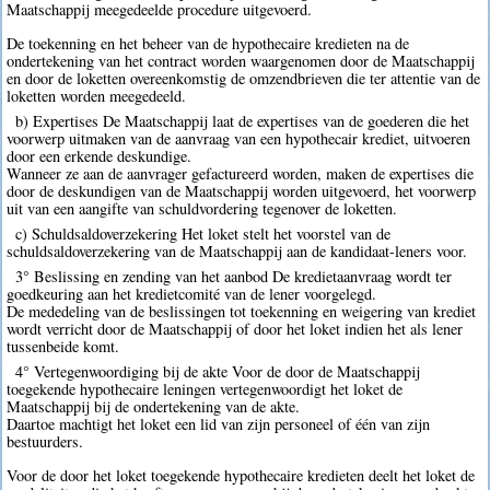
Maatschappij meegedeelde procedure uitgevoerd.
De toekenning en het beheer van de hypothecaire kredieten na de
ondertekening van het contract worden waargenomen door de Maatschappij
en door de loketten overeenkomstig de omzendbrieven die ter attentie van de
loketten worden meegedeeld.
b) Expertises De Maatschappij laat de expertises van de goederen die het
voorwerp uitmaken van de aanvraag van een hypothecair krediet, uitvoeren
door een erkende deskundige.
Wanneer ze aan de aanvrager gefactureerd worden, maken de expertises die
door de deskundigen van de Maatschappij worden uitgevoerd, het voorwerp
uit van een aangifte van schuldvordering tegenover de loketten.
c) Schuldsaldoverzekering Het loket stelt het voorstel van de
schuldsaldoverzekering van de Maatschappij aan de kandidaat-leners voor.
3° Beslissing en zending van het aanbod De kredietaanvraag wordt ter
goedkeuring aan het kredietcomité van de lener voorgelegd.
De mededeling van de beslissingen tot toekenning en weigering van krediet
wordt verricht door de Maatschappij of door het loket indien het als lener
tussenbeide komt.
4° Vertegenwoordiging bij de akte Voor de door de Maatschappij
toegekende hypothecaire leningen vertegenwoordigt het loket de
Maatschappij bij de ondertekening van de akte.
Daartoe machtigt het loket een lid van zijn personeel of één van zijn
bestuurders.
Voor de door het loket toegekende hypothecaire kredieten deelt het loket de