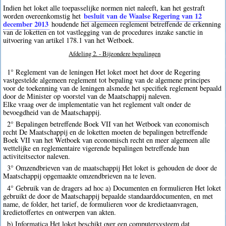
Indien het loket alle toepasselijke normen niet naleeft, kan het gestraft
besluit van de Waalse Regering van 12
worden overeenkomstig het
december 2013
houdende het algemeen reglement betreffende de erkenning
van de loketten en tot vastlegging van de procedures inzake sanctie in
uitvoering van artikel 178.1 van het Wetboek.
Afdeling 2. - Bijzondere bepalingen
1° Reglement van de leningen Het loket moet het door de Regering
vastgestelde algemeen reglement tot bepaling van de algemene principes
voor de toekenning van de leningen alsmede het specifiek reglement bepaald
door de Minister op voorstel van de Maatschappij naleven.
Elke vraag over de implementatie van het reglement valt onder de
bevoegdheid van de Maatschappij.
2° Bepalingen betreffende Boek VII van het Wetboek van economisch
recht De Maatschappij en de loketten moeten de bepalingen betreffende
Boek VII van het Wetboek van economisch recht en meer algemeen alle
wettelijke en reglementaire vigerende bepalingen betreffende hun
activiteitsector naleven.
3° Omzendbrieven van de maatschappij Het loket is gehouden de door de
Maatschappij opgemaakte omzendbrieven na te leven.
4° Gebruik van de dragers ad hoc a) Documenten en formulieren Het loket
gebruikt de door de Maatschappij bepaalde standaarddocumenten, en met
name, de folder, het tarief, de formulieren voor de kredietaanvragen,
kredietoffertes en ontwerpen van akten.
b) Informatica Het loket beschikt over een computersysteem dat