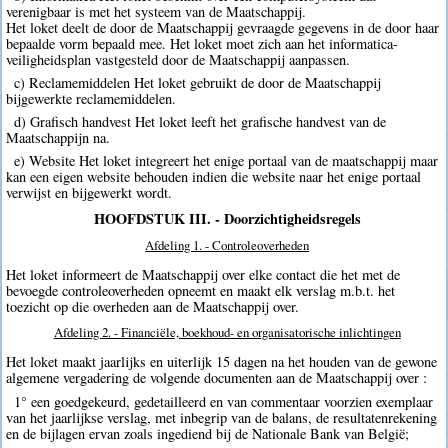
verenigbaar is met het systeem van de Maatschappij.
Het loket deelt de door de Maatschappij gevraagde gegevens in de door haar
bepaalde vorm bepaald mee. Het loket moet zich aan het informatica-
veiligheidsplan vastgesteld door de Maatschappij aanpassen.
c) Reclamemiddelen Het loket gebruikt de door de Maatschappij
bijgewerkte reclamemiddelen.
d) Grafisch handvest Het loket leeft het grafische handvest van de
Maatschappijn na.
e) Website Het loket integreert het enige portaal van de maatschappij maar
kan een eigen website behouden indien die website naar het enige portaal
verwijst en bijgewerkt wordt.
HOOFDSTUK III. - Doorzichtigheidsregels
Afdeling 1. - Controleoverheden
Het loket informeert de Maatschappij over elke contact die het met de
bevoegde controleoverheden opneemt en maakt elk verslag m.b.t. het
toezicht op die overheden aan de Maatschappij over.
Afdeling 2. - Financiële, boekhoud- en organisatorische inlichtingen
Het loket maakt jaarlijks en uiterlijk 15 dagen na het houden van de gewone
algemene vergadering de volgende documenten aan de Maatschappij over :
1° een goedgekeurd, gedetailleerd en van commentaar voorzien exemplaar
van het jaarlijkse verslag, met inbegrip van de balans, de resultatenrekening
en de bijlagen ervan zoals ingediend bij de Nationale Bank van België;