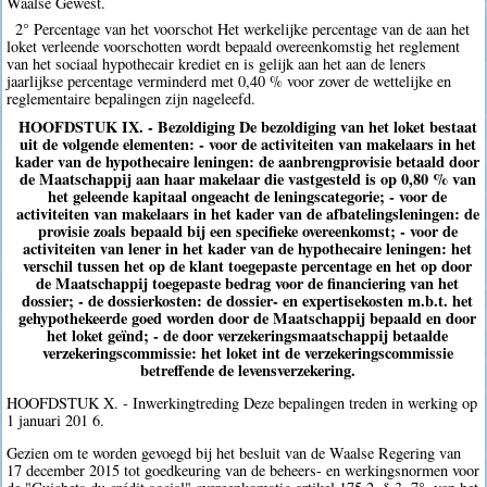
Waalse Gewest.
2° Percentage van het voorschot Het werkelijke percentage van de aan het
loket verleende voorschotten wordt bepaald overeenkomstig het reglement
van het sociaal hypothecair krediet en is gelijk aan het aan de leners
jaarlijkse percentage verminderd met 0,40 % voor zover de wettelijke en
reglementaire bepalingen zijn nageleefd.
HOOFDSTUK IX. - Bezoldiging De bezoldiging van het loket bestaat
uit de volgende elementen: - voor de activiteiten van makelaars in het
kader van de hypothecaire leningen: de aanbrengprovisie betaald door
de Maatschappij aan haar makelaar die vastgesteld is op 0,80 % van
het geleende kapitaal ongeacht de leningscategorie; - voor de
activiteiten van makelaars in het kader van de afbatelingsleningen: de
provisie zoals bepaald bij een specifieke overeenkomst; - voor de
activiteiten van lener in het kader van de hypothecaire leningen: het
verschil tussen het op de klant toegepaste percentage en het op door
de Maatschappij toegepaste bedrag voor de financiering van het
dossier; - de dossierkosten: de dossier- en expertisekosten m.b.t. het
gehypothekeerde goed worden door de Maatschappij bepaald en door
het loket geïnd; - de door verzekeringsmaatschappij betaalde
verzekeringscommissie: het loket int de verzekeringscommissie
betreffende de levensverzekering.
HOOFDSTUK X. - Inwerkingtreding Deze bepalingen treden in werking op
1 januari 201 6.
Gezien om te worden gevoegd bij het besluit van de Waalse Regering van
17 december 2015 tot goedkeuring van de beheers- en werkingsnormen voor