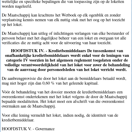
wettelijke en specifieke bepalingen die van toepassing zijn op de loketten
worden nageleefd.
De Maatschappij kan krachtens het Wetboek op elk ogenblik en zonder
verplaatsing kennis nemen van elk nuttig stuk met het oog op het toezicht
op het loket.
De Maatschappij kan uitleg of inlichtingen verlangen van elke bestuurder of
persoon belast met het dagelijkse beheer van een loket en overgaan tot alle
verificaties die ze nuttig acht voor de uitvoering van haar toezicht.
HOOFDSTUK IV. - Kredietbemiddelaars De tussenkomst van
onafhankelijke kredietbemiddelaars wordt enkel voor de leningen van
categorie IV voorzien in het algemeen reglement toegelaten onder de
volledige verantwoordelijkheid van het loket voor zover de behandeling
van de aanvraag door personeelsleden van het loket verricht wordt.
De aanbrengprovisie die door het loket aan de bemiddelaars betaald wordt,
mag niet hoger zijn dan 0,60 % van het geleende kapitaal.
Vóór de behandeling van het dossier moeten de kredietbemiddelaars een
overeenkomst ondertekenen met het loket volgens de door de Maatschappij
bepaalde modaliteiten. Het loket moet een afschrift van die overeenkomst
overmaken aan de Maatschappij.
Voor elke lening vermeldt het loket, indien nodig, de identiteit van de
kredietbemiddelaar.
HOOFDSTUK V. - Governance