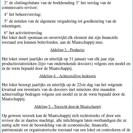
2° de sluitingsbalans van de boekhouding 3° het verslag van de
commissaris-revisor;
4° het beheersverslag;
5° de notulen van de algemene vergadering tot goedkeuring van de
rekeningen;
6° het activiteitverslag.
Het loket deelt spontaan en onverwijld elk element dat zijn financiële
toestand zou kunnen beïnvloeden, aan de Maatschappij mee.
Afdeling 3. - Productie
Het loket stuurt jaarlijks en uiterlijk op 31 januari van elk jaar zijn
productiestatistieken (lijst van ondertekende dossiers) volgens een model en
in de vorm bepaald door de Maatschappij.
Afdeling 4. - Achterstallige bedragen
Het loket bezorgt jaarlijks en uiterlijk op de 22ste dag van het volgende
kwartaal een inventaris van de dossiers met minstens drie maanden
achterstallige bedragen volgens een model en in de vorm bepaald door de
Maatschappij.
Afdeling 5. - Toezicht door de Maatschappij
Op gewoon verzoek kan de Maatschappij zich rechtstreeks of door een
revisor die ze daartoe machtigt, alle inlichtingen laten overhandigen die ze
nuttig acht voor de beoordeling van de economische, financiële,
patrimoniale en organisatorische toestand van een loket en controleren of de