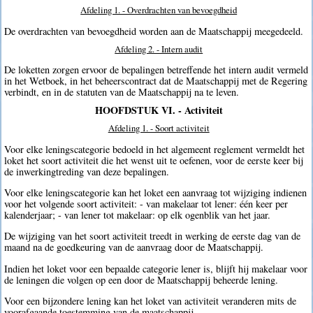
Afdeling 1. - Overdrachten van bevoegdheid
De overdrachten van bevoegdheid worden aan de Maatschappij meegedeeld.
Afdeling 2. - Intern audit
De loketten zorgen ervoor de bepalingen betreffende het intern audit vermeld
in het Wetboek, in het beheerscontract dat de Maatschappij met de Regering
verbindt, en in de statuten van de Maatschappij na te leven.
HOOFDSTUK VI. - Activiteit
Afdeling 1. - Soort activiteit
Voor elke leningscategorie bedoeld in het algemeent reglement vermeldt het
loket het soort activiteit die het wenst uit te oefenen, voor de eerste keer bij
de inwerkingtreding van deze bepalingen.
Voor elke leningscategorie kan het loket een aanvraag tot wijziging indienen
voor het volgende soort activiteit: - van makelaar tot lener: één keer per
kalenderjaar; - van lener tot makelaar: op elk ogenblik van het jaar.
De wijziging van het soort activiteit treedt in werking de eerste dag van de
maand na de goedkeuring van de aanvraag door de Maatschappij.
Indien het loket voor een bepaalde categorie lener is, blijft hij makelaar voor
de leningen die volgen op een door de Maatschappij beheerde lening.
Voor een bijzondere lening kan het loket van activiteit veranderen mits de
voorafgaande toestemming van de maatschappij.