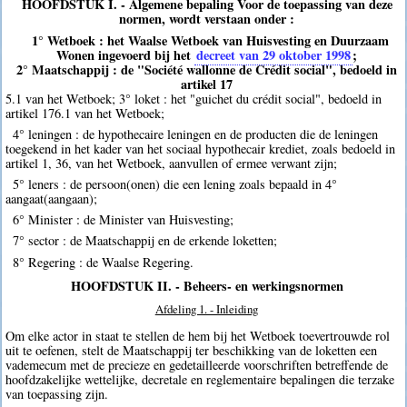
HOOFDSTUK I. - Algemene bepaling Voor de toepassing van deze
normen, wordt verstaan onder :
1° Wetboek : het Waalse Wetboek van Huisvesting en Duurzaam
Wonen ingevoerd bij het
decreet van 29 oktober 1998
;
2° Maatschappij : de "Société wallonne de Crédit social", bedoeld in
artikel 17
5.1 van het Wetboek; 3° loket : het "guichet du crédit social", bedoeld in
artikel 176.1 van het Wetboek;
4° leningen : de hypothecaire leningen en de producten die de leningen
toegekend in het kader van het sociaal hypothecair krediet, zoals bedoeld in
artikel 1, 36, van het Wetboek, aanvullen of ermee verwant zijn;
5° leners : de persoon(onen) die een lening zoals bepaald in 4°
aangaat(aangaan);
6° Minister : de Minister van Huisvesting;
7° sector : de Maatschappij en de erkende loketten;
8° Regering : de Waalse Regering.
HOOFDSTUK II. - Beheers- en werkingsnormen
Afdeling 1. - Inleiding
Om elke actor in staat te stellen de hem bij het Wetboek toevertrouwde rol
uit te oefenen, stelt de Maatschappij ter beschikking van de loketten een
vademecum met de precieze en gedetailleerde voorschriften betreffende de
hoofdzakelijke wettelijke, decretale en reglementaire bepalingen die terzake
van toepassing zijn.