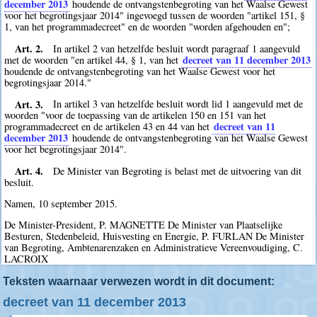
december 2013
houdende de ontvangstenbegroting van het Waalse Gewest
voor het begrotingsjaar 2014" ingevoegd tussen de woorden "artikel 151, §
1, van het programmadecreet" en de woorden "worden afgehouden en";
Art. 2.
In artikel 2 van hetzelfde besluit wordt paragraaf 1 aangevuld
decreet van 11 december 2013
met de woorden "en artikel 44, § 1, van het
houdende de ontvangstenbegroting van het Waalse Gewest voor het
begrotingsjaar 2014."
Art. 3.
In artikel 3 van hetzelfde besluit wordt lid 1 aangevuld met de
woorden "voor de toepassing van de artikelen 150 en 151 van het
decreet van 11
programmadecreet en de artikelen 43 en 44 van het
december 2013
houdende de ontvangstenbegroting van het Waalse Gewest
voor het begrotingsjaar 2014".
Art. 4.
De Minister van Begroting is belast met de uitvoering van dit
besluit.
Namen, 10 september 2015.
De Minister-President, P. MAGNETTE De Minister van Plaatselijke
Besturen, Stedenbeleid, Huisvesting en Energie, P. FURLAN De Minister
van Begroting, Ambtenarenzaken en Administratieve Vereenvoudiging, C.
LACROIX
Teksten waarnaar verwezen wordt in dit document:
decreet van 11 december 2013