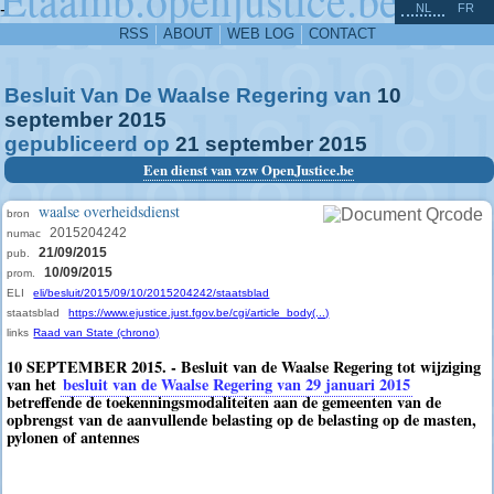
^
-
NL
FR
RSS
ABOUT
WEB LOG
CONTACT
Besluit Van De Waalse Regering van
10
september
2015
gepubliceerd op
21
september
2015
Een dienst van vzw OpenJustice.be
waalse overheidsdienst
bron
2015204242
numac
21/09/2015
pub.
10/09/2015
prom.
ELI
eli/besluit/2015/09/10/2015204242/staatsblad
staatsblad
https://www.ejustice.just.fgov.be/cgi/article_body(...)
links
Raad van State (chrono)
10 SEPTEMBER 2015. - Besluit van de Waalse Regering tot wijziging
van het
besluit van de Waalse Regering van 29 januari 2015
betreffende de toekenningsmodaliteiten aan de gemeenten van de
opbrengst van de aanvullende belasting op de belasting op de masten,
pylonen of antennes