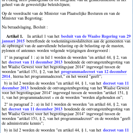
geheel van de gewestelijke beleidslijnen;
Op de voordracht van de Minister van Plaatselijke Besturen en van de
Minister van Begroting;
Na beraadslaging, Besluit :
Artikel 1.
besluit van de Waalse Regering van 29
In artikel 1 van het
januari 2015
betreffende de toekenningsmodaliteiten aan de gemeenten van
de opbrengst van de aanvullende belasting op de belasting op de masten,
pylonen of antennes worden volgende wijzigingen doorgevoerd :
1° in paragraaf 1 : a) in lid 1 worden de woorden "en artikel 44, § 2, van
decreet van 11 december 2013
het
houdende de ontvangstenbegroting van
het Waalse Gewest voor het begrotingsjaar 2014" ingevoegd tussen de
programmadecreet van 12 december
woorden "artikel 151, § 2, van het
2014
, hierna het programmadecreet," en het woord "geeft";
decreet van 11
b) in lid 2 worden de woorden "en artikel 44, § 1, van het
december 2013
houdende de ontvangstenbegroting van het Waalse Gewest
voor het begrotingsjaar 2014" ingevoegd tussen de woorden "artikel 151, §
1, van het programmadecreet » en de woorden "worden afgehouden en";
2° in paragraaf 2 : a) in lid 1 worden de woorden "en artikel 44, § 2, van
decreet van 11 december 2013
het
houdende de ontvangstenbegroting van
het Waalse Gewest voor het begrotingsjaar 2014" ingevoegd tussen de
woorden "artikel 151, § 2, van het programmadecreet" en de woorden "geeft
de administratie kennis";
decreet van 11
b) in lid 2 worden de woorden "en artikel 44, § 1, van het