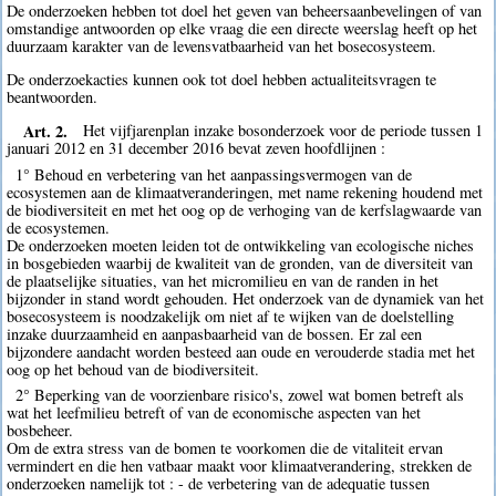
De onderzoeken hebben tot doel het geven van beheersaanbevelingen of van
omstandige antwoorden op elke vraag die een directe weerslag heeft op het
duurzaam karakter van de levensvatbaarheid van het bosecosysteem.
De onderzoekacties kunnen ook tot doel hebben actualiteitsvragen te
beantwoorden.
Art. 2.
Het vijfjarenplan inzake bosonderzoek voor de periode tussen 1
januari 2012 en 31 december 2016 bevat zeven hoofdlijnen :
1° Behoud en verbetering van het aanpassingsvermogen van de
ecosystemen aan de klimaatveranderingen, met name rekening houdend met
de biodiversiteit en met het oog op de verhoging van de kerfslagwaarde van
de ecosystemen.
De onderzoeken moeten leiden tot de ontwikkeling van ecologische niches
in bosgebieden waarbij de kwaliteit van de gronden, van de diversiteit van
de plaatselijke situaties, van het micromilieu en van de randen in het
bijzonder in stand wordt gehouden. Het onderzoek van de dynamiek van het
bosecosysteem is noodzakelijk om niet af te wijken van de doelstelling
inzake duurzaamheid en aanpasbaarheid van de bossen. Er zal een
bijzondere aandacht worden besteed aan oude en verouderde stadia met het
oog op het behoud van de biodiversiteit.
2° Beperking van de voorzienbare risico's, zowel wat bomen betreft als
wat het leefmilieu betreft of van de economische aspecten van het
bosbeheer.
Om de extra stress van de bomen te voorkomen die de vitaliteit ervan
vermindert en die hen vatbaar maakt voor klimaatverandering, strekken de
onderzoeken namelijk tot : - de verbetering van de adequatie tussen