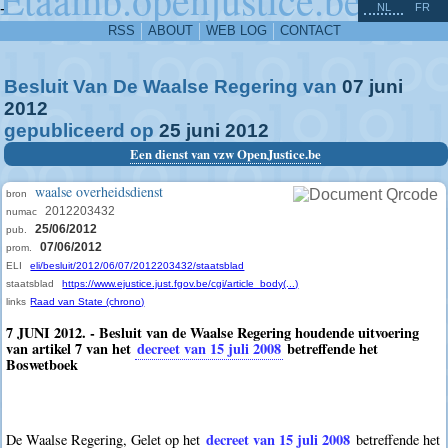
^
-
NL
FR
RSS
ABOUT
WEB LOG
CONTACT
Besluit Van De Waalse Regering van
07
juni
2012
gepubliceerd op
25
juni
2012
Een dienst van vzw OpenJustice.be
waalse overheidsdienst
bron
2012203432
numac
25/06/2012
pub.
07/06/2012
prom.
ELI
eli/besluit/2012/06/07/2012203432/staatsblad
staatsblad
https://www.ejustice.just.fgov.be/cgi/article_body(...)
links
Raad van State (chrono)
7 JUNI 2012. - Besluit van de Waalse Regering houdende uitvoering
van artikel 7 van het
decreet van 15 juli 2008
betreffende het
Boswetboek
decreet van 15 juli 2008
De Waalse Regering, Gelet op het
betreffende het