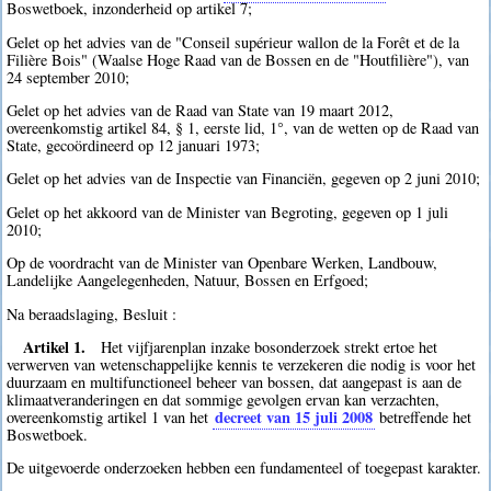
Boswetboek, inzonderheid op artikel 7;
Gelet op het advies van de "Conseil supérieur wallon de la Forêt et de la
Filière Bois" (Waalse Hoge Raad van de Bossen en de "Houtfilière"), van
24 september 2010;
Gelet op het advies van de Raad van State van 19 maart 2012,
overeenkomstig artikel 84, § 1, eerste lid, 1°, van de wetten op de Raad van
State, gecoördineerd op 12 januari 1973;
Gelet op het advies van de Inspectie van Financiën, gegeven op 2 juni 2010;
Gelet op het akkoord van de Minister van Begroting, gegeven op 1 juli
2010;
Op de voordracht van de Minister van Openbare Werken, Landbouw,
Landelijke Aangelegenheden, Natuur, Bossen en Erfgoed;
Na beraadslaging, Besluit :
Artikel 1.
Het vijfjarenplan inzake bosonderzoek strekt ertoe het
verwerven van wetenschappelijke kennis te verzekeren die nodig is voor het
duurzaam en multifunctioneel beheer van bossen, dat aangepast is aan de
klimaatveranderingen en dat sommige gevolgen ervan kan verzachten,
decreet van 15 juli 2008
overeenkomstig artikel 1 van het
betreffende het
Boswetboek.
De uitgevoerde onderzoeken hebben een fundamenteel of toegepast karakter.