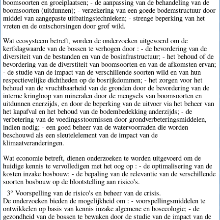
boomsoorten en groeiplaatsen; - de aanpassing van de behandeling van de
boomsoorten (uitdunnen); - verzekering van een goede bodemstructuur door
middel van aangepaste uitbatingstechnieken; - strenge beperking van het
vreten en de ontschorsingen door grof wild.
Wat ecosysteem betreft, worden de onderzoeken uitgevoerd om de
kerfslagwaarde van de bossen te verhogen door : - de bevordering van de
diversiteit van de bestanden en van de bosinfrastructuur; - het behoud of de
bevordering van de diverstiteit van boomsoorten en van de afkomsten ervan;
- de studie van de impact van de verschillende soorten wild en van hun
respectievelijke dichtheden op de bosrijkdommen; - het zorgen voor het
behoud van de vruchtbaarheid van de gronden door de bevordering van de
interne kringloop van mineralen door de mengsels van boomsoorten en
uitdunnen enerzijds, en door de beperking van de uitvoer via het beheer van
het kapafval en het behoud van de bodembedekking anderzijds; - de
verbetering van de voedingsstoornissen door grondverbeteringsmiddelen,
indien nodig; - een goed beheer van de watervoorraden die worden
beschouwd als een sleutelelement van de impact van de
klimaatveranderingen.
Wat economie betreft, dienen onderzoeken te worden uitgevoerd om de
huidige kennis te vervolledigen met het oog op : - de optimalisering van de
kosten inzake bosbouw; - de bepaling van de relevantie van de verschillende
soorten bosbouw op de blootstelling aan risico's.
3° Voorspelling van de risico's en beheer van de crisis.
De onderzoeken bieden de mogelijkheid om : - voorspellingsmiddelen te
ontwikkelen op basis van kennis inzake algemene en bosecologie; - de
gezondheid van de bossen te bewaken door de studie van de impact van de