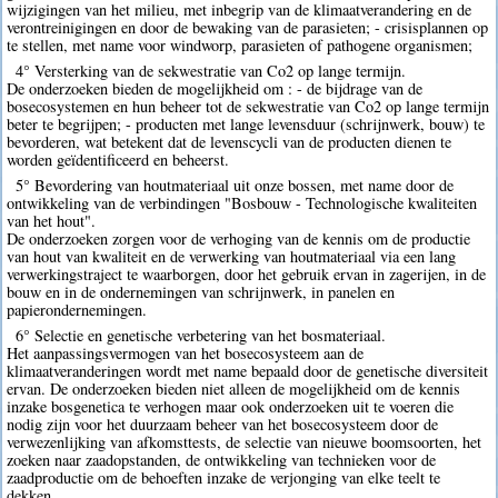
wijzigingen van het milieu, met inbegrip van de klimaatverandering en de
verontreinigingen en door de bewaking van de parasieten; - crisisplannen op
te stellen, met name voor windworp, parasieten of pathogene organismen;
4° Versterking van de sekwestratie van Co2 op lange termijn.
De onderzoeken bieden de mogelijkheid om : - de bijdrage van de
bosecosystemen en hun beheer tot de sekwestratie van Co2 op lange termijn
beter te begrijpen; - producten met lange levensduur (schrijnwerk, bouw) te
bevorderen, wat betekent dat de levenscycli van de producten dienen te
worden geïdentificeerd en beheerst.
5° Bevordering van houtmateriaal uit onze bossen, met name door de
ontwikkeling van de verbindingen "Bosbouw - Technologische kwaliteiten
van het hout".
De onderzoeken zorgen voor de verhoging van de kennis om de productie
van hout van kwaliteit en de verwerking van houtmateriaal via een lang
verwerkingstraject te waarborgen, door het gebruik ervan in zagerijen, in de
bouw en in de ondernemingen van schrijnwerk, in panelen en
papierondernemingen.
6° Selectie en genetische verbetering van het bosmateriaal.
Het aanpassingsvermogen van het bosecosysteem aan de
klimaatveranderingen wordt met name bepaald door de genetische diversiteit
ervan. De onderzoeken bieden niet alleen de mogelijkheid om de kennis
inzake bosgenetica te verhogen maar ook onderzoeken uit te voeren die
nodig zijn voor het duurzaam beheer van het bosecosysteem door de
verwezenlijking van afkomsttests, de selectie van nieuwe boomsoorten, het
zoeken naar zaadopstanden, de ontwikkeling van technieken voor de
zaadproductie om de behoeften inzake de verjonging van elke teelt te
dekken.