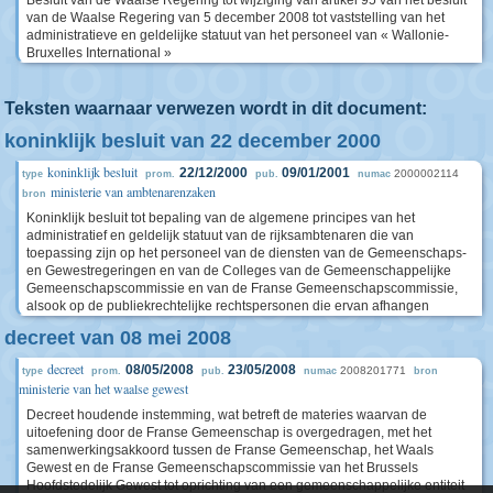
van de Waalse Regering van 5 december 2008 tot vaststelling van het
administratieve en geldelijke statuut van het personeel van « Wallonie-
Bruxelles International »
Teksten waarnaar verwezen wordt in dit document:
koninklijk besluit van 22 december 2000
koninklijk besluit
22/12/2000
09/01/2001
2000002114
type
prom.
pub.
numac
ministerie van ambtenarenzaken
bron
Koninklijk besluit tot bepaling van de algemene principes van het
administratief en geldelijk statuut van de rijksambtenaren die van
toepassing zijn op het personeel van de diensten van de Gemeenschaps-
en Gewestregeringen en van de Colleges van de Gemeenschappelijke
Gemeenschapscommissie en van de Franse Gemeenschapscommissie,
alsook op de publiekrechtelijke rechtspersonen die ervan afhangen
decreet van 08 mei 2008
decreet
08/05/2008
23/05/2008
2008201771
type
prom.
pub.
numac
bron
ministerie van het waalse gewest
Decreet houdende instemming, wat betreft de materies waarvan de
uitoefening door de Franse Gemeenschap is overgedragen, met het
samenwerkingsakkoord tussen de Franse Gemeenschap, het Waals
Gewest en de Franse Gemeenschapscommissie van het Brussels
Hoofdstedelijk Gewest tot oprichting van een gemeenschappelijke entiteit