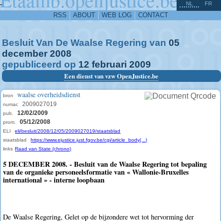
^
-
NL
FR
RSS
ABOUT
WEB LOG
CONTACT
Besluit Van De Waalse Regering van
05
december
2008
gepubliceerd op
12
februari
2009
Een dienst van vzw OpenJustice.be
waalse overheidsdienst
bron
2009027019
numac
12/02/2009
pub.
05/12/2008
prom.
ELI
eli/besluit/2008/12/05/2009027019/staatsblad
staatsblad
https://www.ejustice.just.fgov.be/cgi/article_body(...)
links
Raad van State (chrono)
5 DECEMBER 2008. - Besluit van de Waalse Regering tot bepaling
van de organieke personeelsformatie van « Wallonie-Bruxelles
international » - interne loopbaan
De Waalse Regering, Gelet op de bijzondere wet tot hervorming der