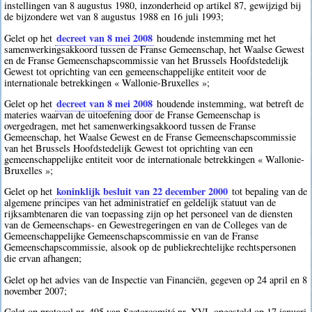
instellingen van 8 augustus 1980, inzonderheid op artikel 87, gewijzigd bij
de bijzondere wet van 8 augustus 1988 en 16 juli 1993;
decreet van 8 mei 2008
Gelet op het
houdende instemming met het
samenwerkingsakkoord tussen de Franse Gemeenschap, het Waalse Gewest
en de Franse Gemeenschapscommissie van het Brussels Hoofdstedelijk
Gewest tot oprichting van een gemeenschappelijke entiteit voor de
internationale betrekkingen « Wallonie-Bruxelles »;
decreet van 8 mei 2008
Gelet op het
houdende instemming, wat betreft de
materies waarvan de uitoefening door de Franse Gemeenschap is
overgedragen, met het samenwerkingsakkoord tussen de Franse
Gemeenschap, het Waalse Gewest en de Franse Gemeenschapscommissie
van het Brussels Hoofdstedelijk Gewest tot oprichting van een
gemeenschappelijke entiteit voor de internationale betrekkingen « Wallonie-
Bruxelles »;
koninklijk besluit van 22 december 2000
Gelet op het
tot bepaling van de
algemene principes van het administratief en geldelijk statuut van de
rijksambtenaren die van toepassing zijn op het personeel van de diensten
van de Gemeenschaps- en Gewestregeringen en van de Colleges van de
Gemeenschappelijke Gemeenschapscommissie en van de Franse
Gemeenschapscommissie, alsook op de publiekrechtelijke rechtspersonen
die ervan afhangen;
Gelet op het advies van de Inspectie van Financiën, gegeven op 24 april en 8
november 2007;
Gelet op protocol nr. 495 van Sectorcomité nr. XVI, opgesteld op 17 januari