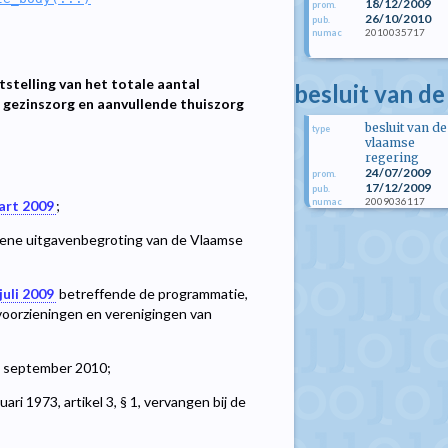
18/12/2009
prom.
26/10/2010
pub.
2010035717
numac
stelling van het totale aantal
besluit van de
 gezinszorg en aanvullende thuiszorg
besluit van de
type
vlaamse
regering
24/07/2009
prom.
17/12/2009
pub.
2009036117
numac
art 2009
;
ne uitgavenbegroting van de Vlaamse
juli 2009
betreffende de programmatie,
oorzieningen en verenigingen van
13 september 2010;
i 1973, artikel 3, § 1, vervangen bij de