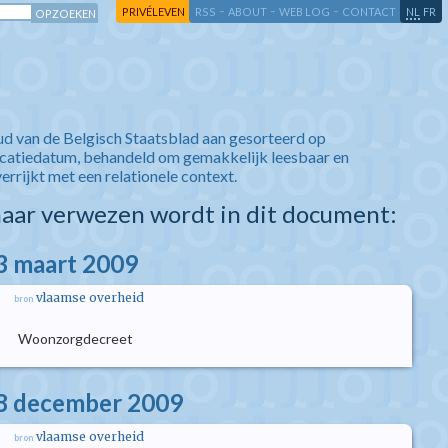
-
-
-
-
PRIVÉLEVEN
RSS
ABOUT
WEB LOG
CONTACT
NL
FR
ud van de Belgisch Staatsblad aan gesorteerd op
icatiedatum, behandeld om gemakkelijk leesbaar en
verrijkt met een relationele context.
aar verwezen wordt in dit document:
3 maart 2009
vlaamse overheid
bron
Woonzorgdecreet
18 december 2009
vlaamse overheid
bron