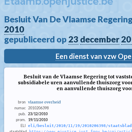
Etaamb.openjustice.be
Besluit Van De Vlaamse Regering
2010
gepubliceerd op 
23
december
20
Een dienst van vzw Ope
Besluit van de Vlaamse Regering tot vastste
subsidiabele uren aanvullende thuiszorg voo
en aanvullende thuiszorg voor
bron
vlaamse overheid
numac
2010206398
pub.
23/12/2010
prom.
19/11/2010
ELI
eli/besluit/2010/11/19/2010206398/staatsblad
staatsblad
https://www.ejustice.just.fgov.be/cgi/artic