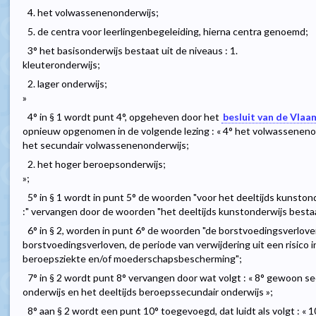
4. het volwassenenonderwijs;
5. de centra voor leerlingenbegeleiding, hierna centra genoemd;
3° het basisonderwijs bestaat uit de niveaus : 1.
kleuteronderwijs;
2. lager onderwijs;
»
4° in § 1 wordt punt 4°, opgeheven door het
besluit van de Vlaa
opnieuw opgenomen in de volgende lezing : « 4° het volwassenenond
het secundair volwassenenonderwijs;
2. het hoger beroepsonderwijs;
»;
5° in § 1 wordt in punt 5° de woorden "voor het deeltijds kunst
:" vervangen door de woorden "het deeltijds kunstonderwijs bestaat
6° in § 2, worden in punt 6° de woorden "de borstvoedingsverlov
borstvoedingsverloven, de periode van verwijdering uit een risico 
beroepsziekte en/of moederschapsbescherming";
7° in § 2 wordt punt 8° vervangen door wat volgt : « 8° gewoon sec
onderwijs en het deeltijds beroepssecundair onderwijs »;
8° aan § 2 wordt een punt 10° toegevoegd, dat luidt als volgt : « 