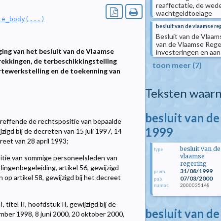
reaffectatie, de wed
wachtgeldtoelage
le_body(...)
besluit van de vlaamse reg
Besluit van de Vlaams
van de Vlaamse Rege
ing van het besluit van de Vlaamse
investeringen en aan 
rekkingen, de terbeschikkingstelling
toon meer (7)
rtewerkstelling en de toekenning van
Teksten waarn
besluit van d
reffende de rechtspositie van bepaalde
1999
igd bij de decreten van 15 juli 1997, 14
creet van 28 april 1993;
besluit van de
type
vlaamse
sitie van sommige personeelsleden van
regering
ingenbegeleiding, artikel 56, gewijzigd
31/08/1999
prom.
n op artikel 58, gewijzigd bij het decreet
07/03/2000
pub.
2000035148
numac
titel II, hoofdstuk II, gewijzigd bij de
besluit van d
mber 1998, 8 juni 2000, 20 oktober 2000,