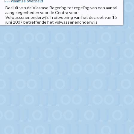
vlaamse overheid
bron
Besluit van de Vlaamse Regering tot regeling van een aantal
aangelegenheden voor de Centra voor
Volwassenenonderwijs in uitvoering van het decreet van 15
juni 2007 betreffende het volwassenenonderwijs