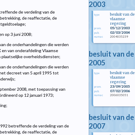
2003
treffende de verdeling van de
besluit van de
type
etrekking, de reaffectatie, de
vlaamse
regering
tgeldtoelage;
05/12/2003
prom.
02/03/2004
pub.
n op 3 juni 2008;
2004035239
numac
s van de onderhandelingen die werden
X en van onderafdeling Vlaamse
besluit van d
 plaatselijke overheidsdiensten;
2005
s van de onderhandelingen die werden
et decreet van 5 april 1995 tot
besluit van de
type
vlaamse
nderwijs;
regering
23/09/2005
prom.
eptember 2008, met toepassing van
07/02/2006
pub.
oördineerd op 12 januari 1973;
2006035051
numac
ing;
besluit van d
2007
 1992 betreffende de verdeling van de
etrekking, de reaffectatie, de