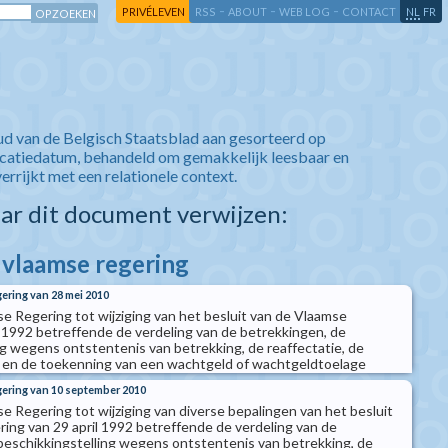
-
-
-
-
PRIVÉLEVEN
RSS
ABOUT
WEB LOG
CONTACT
NL
FR
ud van de Belgisch Staatsblad aan gesorteerd op
icatiedatum, behandeld om gemakkelijk leesbaar en
verrijkt met een relationele context.
aar dit document verwijzen:
e vlaamse regering
gering van 28 mei 2010
se Regering tot wijziging van het besluit van de Vlaamse
l 1992 betreffende de verdeling van de betrekkingen, de
ng wegens ontstentenis van betrekking, de reaffectatie, de
 en de toekenning van een wachtgeld of wachtgeldtoelage
gering van 10 september 2010
e Regering tot wijziging van diverse bepalingen van het besluit
ing van 29 april 1992 betreffende de verdeling van de
beschikkingstelling wegens ontstentenis van betrekking, de