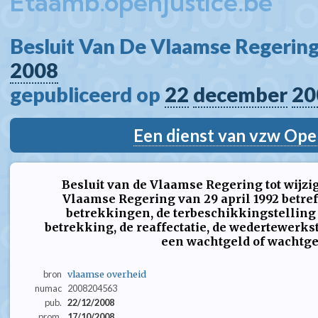
Etaamb.openjustice.be
Besluit Van De Vlaamse Regering
2008
gepubliceerd op 
22
december
20
Een dienst van vzw Ope
Besluit van de Vlaamse Regering tot wijzig
Vlaamse Regering van 29 april 1992 betre
betrekkingen, de terbeschikkingstelling
betrekking, de reaffectatie, de wedertewerk
een wachtgeld of wachtge
bron
vlaamse overheid
numac
2008204563
pub.
22/12/2008
prom.
17/10/2008