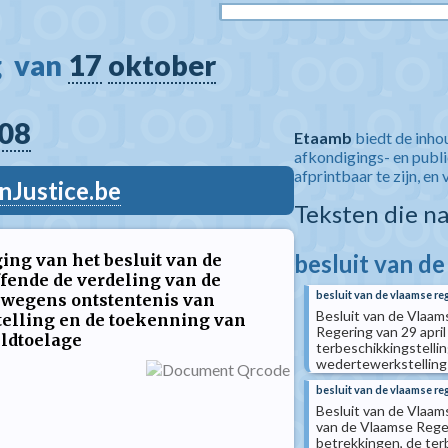
  van 
17
oktober
08
Etaamb
biedt de inho
afkondigings- en publ
afprintbaar te zijn, en 
nJustice.be
Teksten die n
besluit van d
ing van het besluit van de
ffende de verdeling van de
besluit van de vlaamse re
 wegens ontstentenis van
Besluit van de Vlaam
stelling en de toekenning van
Regering van 29 apri
ldtoelage
terbeschikkingstelli
wedertewerkstelling
besluit van de vlaamse re
Besluit van de Vlaams
van de Vlaamse Reger
betrekkingen, de ter