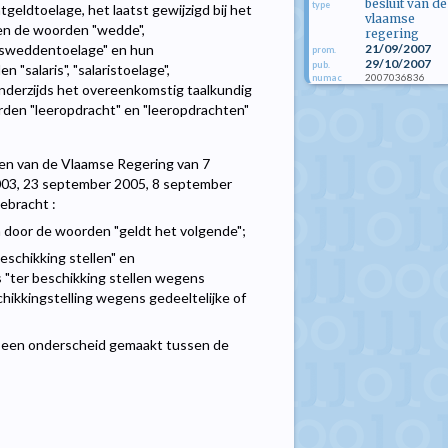
besluit van de
type
eldtoelage, het laatst gewijzigd bij het
vlaamse
en de woorden "wedde",
regering
21/09/2007
itsweddentoelage" en hun
prom.
29/10/2007
pub.
"salaris", "salaristoelage",
2007036836
numac
en anderzijds het overeenkomstig taalkundig
den "leeropdracht" en "leeropdrachten"
uiten van de Vlaamse Regering van 7
003, 23 september 2005, 8 september
ebracht :
n door de woorden "geldt het volgende";
beschikking stellen" en
s "ter beschikking stellen wegens
chikkingstelling wegens gedeeltelijke of
dt een onderscheid gemaakt tussen de