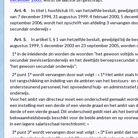
Art. 4.
In titel I, hoofdstuk III, van hetzelfde besluit, gewijzig
van 7 december 1994, 31 augustus 1999, 4 februari 2000, 5 dece
september 2006, wordt het opschrift van afdeling 3 vervangen door
secundair onderwijs »
Art. 5.
In artikel 5, § 1 van hetzelfde besluit, gewijzigd bij de
augustus 1999, 5 december 2003 en 23 september 2005, worden de
1° in de inleidende zin worden de woorden "het gewoon voltijds se
secundair zeevisserijonderwijs en het deeltijds beroepssecundair
"het gewoon secundair onderwijs";
2° punt 1° wordt vervangen door wat volgt : « 1° Het ambt zoals
tot rangschikking en indeling van de ambten van het bestuurs- en
ondersteunend personeel, het opvoedend hulp- en administratief 
onderwijs.
Voor het ambt van directeur moet een onderscheid gemaakt worde
een instelling met een derde of een vierde graad en het ambt van d
derde of een vierde graad. Dit onderscheid geldt niet als het betr
bekwaamheidsbewijs beschikt voor de beide ambten en op voorwaar
in een lagere salarisschaal terechtkomt; »
3° punt 3° wordt vervangen door wat volgt : « 3° Een ambt dat ten