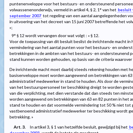
puntenenveloppe voor het bestuurs- en ondersteunend personeel
volwassenenonderwijs, vermeld in artikel 4, § 2, 1° van het
besluit
september 2007
tot regeling van een aantal aangelegenheden v
in uitvoering van het decreet van 15 juni 2007 betreffende het v
»;
9° § 12 wordt vervangen door wat volgt : « § 12.
Voor de toepassing van dit besluit beslist de inrichtende macht in
vermindering van het aantal punten voor het bestuurs- en onders
betrekkingen in de ambten van het bestuurs- en ondersteunend pe
stand kunnen worden gehouden, op basis van de criteria waarover 
De inrichtende macht moet daarbij steeds rekening houden met het
basisenveloppe moet worden aangewend om betrekkingen van 63 e
administratief medewerker in stand te houden. Als door de vermin
van het bestuurspersoneel ter beschikking dreigt te worden geste
van die verplichting, met dien verstande dat dan steeds ten mins
worden aangewend om betrekkingen van 63 en 82 punten in het am
stand te houden en dat voormelde vermindering tot 50 % niet tot
vastbenoemd administratief medewerker ter beschikking wordt g
betrekking. »
Art. 3.
In artikel 3, § 1 van hetzelfde besluit, gewijzigd bij het
b
december 2003
, wordt de laatste zin geschrapt.