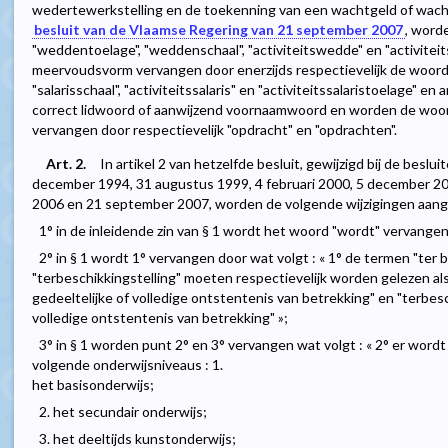
wedertewerkstelling en de toekenning van een wachtgeld of wachtg
besluit van de Vlaamse Regering van 21 september 2007
, word
"weddentoelage", "weddenschaal", "activiteitswedde" en "activite
meervoudsvorm vervangen door enerzijds respectievelijk de woorden 
"salarisschaal", "activiteitssalaris" en "activiteitssalaristoelage" 
correct lidwoord of aanwijzend voornaamwoord en worden de woor
vervangen door respectievelijk "opdracht" en "opdrachten".
Art. 2.
In artikel 2 van hetzelfde besluit, gewijzigd bij de besl
december 1994, 31 augustus 1999, 4 februari 2000, 5 december 2
2006 en 21 september 2007, worden de volgende wijzigingen aang
1° in de inleidende zin van § 1 wordt het woord "wordt" vervange
2° in § 1 wordt 1° vervangen door wat volgt : « 1° de termen "ter 
"terbeschikkingstelling" moeten respectievelijk worden gelezen al
gedeeltelijke of volledige ontstentenis van betrekking" en "terbes
volledige ontstentenis van betrekking" »;
3° in § 1 worden punt 2° en 3° vervangen wat volgt : « 2° er wor
volgende onderwijsniveaus : 1.
het basisonderwijs;
2. het secundair onderwijs;
3. het deeltijds kunstonderwijs;