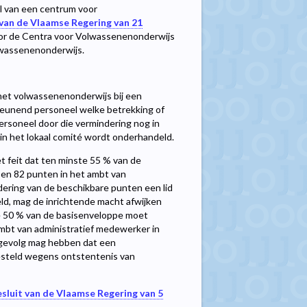
 van een centrum voor
 van de Vlaamse Regering van 21
oor de Centra voor Volwassenenonderwijs
olwassenenonderwijs.
 het volwassenenonderwijs bij een
teunend personeel welke betrekking of
rsoneel door die vermindering nog in
in het lokaal comité wordt onderhandeld.
 feit dat ten minste 55 % van de
n 82 punten in het ambt van
dering van de beschikbare punten een lid
ld, mag de inrichtende macht afwijken
te 50 % van de basisenveloppe moet
bt van administratief medewerker in
 gevolg mag hebben dat een
esteld wegens ontstentenis van
esluit van de Vlaamse Regering van 5