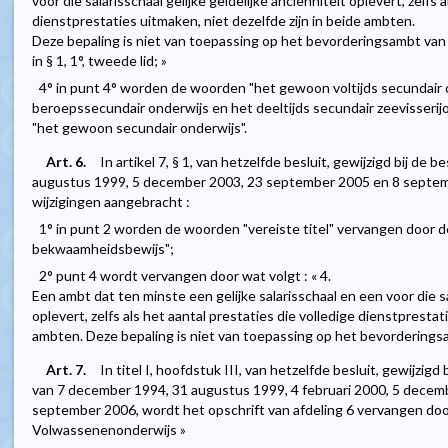
voor die salarisschaal gelijke geldelijke anciënniteit oplevert, zelfs 
dienstprestaties uitmaken, niet dezelfde zijn in beide ambten.
Deze bepaling is niet van toepassing op het bevorderingsambt van 
in § 1, 1°, tweede lid; »
4° in punt 4° worden de woorden "het gewoon voltijds secundair o
beroepssecundair onderwijs en het deeltijds secundair zeevisseri
"het gewoon secundair onderwijs".
Art. 6.
In artikel 7, § 1, van hetzelfde besluit, gewijzigd bij de
augustus 1999, 5 december 2003, 23 september 2005 en 8 septe
wijzigingen aangebracht :
1° in punt 2 worden de woorden "vereiste titel" vervangen door 
bekwaamheidsbewijs";
2° punt 4 wordt vervangen door wat volgt : « 4.
Een ambt dat ten minste een gelijke salarisschaal en een voor die sal
oplevert, zelfs als het aantal prestaties die volledige dienstprestat
ambten. Deze bepaling is niet van toepassing op het bevorderingsa
Art. 7.
In titel I, hoofdstuk III, van hetzelfde besluit, gewijzig
van 7 december 1994, 31 augustus 1999, 4 februari 2000, 5 dece
september 2006, wordt het opschrift van afdeling 6 vervangen door 
Volwassenenonderwijs »