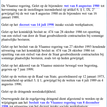
wet van 8 augustus 1980
De Vlaamse regering, Gelet op de bijzondere
tot
hervorming van de instellingen inzonderheid op artikel 6, § 1, IX, 2°
gewijzigd bij de wet van 8 augustus 1988 en de bijzondere wet van 16
januari 1989;
decreet van 14 juli 1998
Gelet op het
inzake sociale werkplaatsen;
Gelet op het koninklijk besluit nr. 474 van 28 oktober 1986 tot opzetting
van een stelsel van door de Staat gesubsidieerde contractuelen bij sommige
plaatselijke besturen;
Gelet op het besluit van de Vlaamse regering van 27 oktober 1993 houdende
uitvoering van het koninklijk besluit nr. 474 van 28 oktober 1986 tot
opzetting van een stelsel van door de Staat gesubsidieerde contractuelen bij
sommige plaatselijke besturen, zoals tot op heden gewijzigd;
Gelet op het akkoord van de Vlaamse minister bevoegd voor begroting,
gegeven op 7 juni 1999;
Gelet op de wetten op de Raad van State, gecoördineerd op 12 januari 1973,
inzonderheid op artikel 3, § 1, gewijzigd bij de wetten van 4 juli 1989 en 4
augustus 1996;
Gelet op de dringende noodzakelijkheid;
Overwegende dat de regelgeving dringend dient afgestemd te worden op de
besluit van de Vlaamse regering van 8 december
wijzigingen aan het
1998
tot uitvoering van het decreet inzake sociale werkplaatsen;