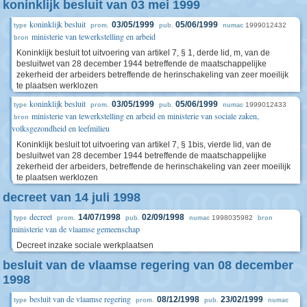
koninklijk besluit van 03 mei 1999
koninklijk besluit
03/05/1999
05/06/1999
1999012432
type
prom.
pub.
numac
ministerie van tewerkstelling en arbeid
bron
Koninklijk besluit tot uitvoering van artikel 7, § 1, derde lid, m, van de
besluitwet van 28 december 1944 betreffende de maatschappelijke
zekerheid der arbeiders betreffende de herinschakeling van zeer moeilijk
te plaatsen werklozen
koninklijk besluit
03/05/1999
05/06/1999
1999012433
type
prom.
pub.
numac
ministerie van tewerkstelling en arbeid en ministerie van sociale zaken,
bron
volksgezondheid en leefmilieu
Koninklijk besluit tot uitvoering van artikel 7, § 1bis, vierde lid, van de
besluitwet van 28 december 1944 betreffende de maatschappelijke
zekerheid der arbeiders, betreffende de herinschakeling van zeer moeilijk
te plaatsen werklozen
decreet van 14 juli 1998
decreet
14/07/1998
02/09/1998
1998035982
type
prom.
pub.
numac
bron
ministerie van de vlaamse gemeenschap
Decreet inzake sociale werkplaatsen
besluit van de vlaamse regering van 08 december
1998
besluit van de vlaamse regering
08/12/1998
23/02/1999
type
prom.
pub.
numac