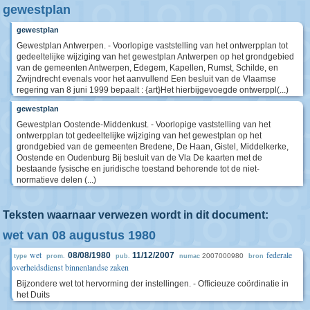
gewestplan
gewestplan
Gewestplan Antwerpen. - Voorlopige vaststelling van het ontwerpplan tot
gedeeltelijke wijziging van het gewestplan Antwerpen op het grondgebied
van de gemeenten Antwerpen, Edegem, Kapellen, Rumst, Schilde, en
Zwijndrecht evenals voor het aanvullend Een besluit van de Vlaamse
regering van 8 juni 1999 bepaalt : {art}Het hierbijgevoegde ontwerppl(...)
gewestplan
Gewestplan Oostende-Middenkust. - Voorlopige vaststelling van het
ontwerpplan tot gedeeltelijke wijziging van het gewestplan op het
grondgebied van de gemeenten Bredene, De Haan, Gistel, Middelkerke,
Oostende en Oudenburg Bij besluit van de Vla De kaarten met de
bestaande fysische en juridische toestand behorende tot de niet-
normatieve delen (...)
Teksten waarnaar verwezen wordt in dit document:
wet van 08 augustus 1980
wet
federale
08/08/1980
11/12/2007
2007000980
type
prom.
pub.
numac
bron
overheidsdienst binnenlandse zaken
Bijzondere wet tot hervorming der instellingen. - Officieuze coördinatie in
het Duits