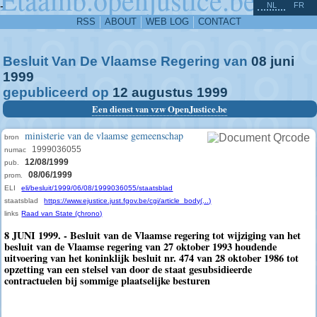
^
-
NL
FR
RSS
ABOUT
WEB LOG
CONTACT
Besluit Van De Vlaamse Regering van
08
juni
1999
gepubliceerd op
12
augustus
1999
Een dienst van vzw OpenJustice.be
ministerie van de vlaamse gemeenschap
bron
1999036055
numac
12/08/1999
pub.
08/06/1999
prom.
ELI
eli/besluit/1999/06/08/1999036055/staatsblad
staatsblad
https://www.ejustice.just.fgov.be/cgi/article_body(...)
links
Raad van State (chrono)
8 JUNI 1999. - Besluit van de Vlaamse regering tot wijziging van het
besluit van de Vlaamse regering van 27 oktober 1993 houdende
uitvoering van het koninklijk besluit nr. 474 van 28 oktober 1986 tot
opzetting van een stelsel van door de staat gesubsidieerde
contractuelen bij sommige plaatselijke besturen