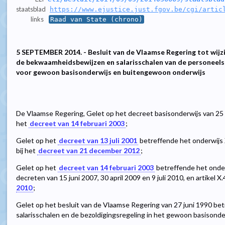
staatsblad
https://www.ejustice.just.fgov.be/cgi/artic
links
Raad van State (chrono)
5 SEPTEMBER 2014. - Besluit van de Vlaamse Regering tot wijzi
de bekwaamheidsbewijzen en salarisschalen van de personeels
voor gewoon basisonderwijs en buitengewoon onderwijs
De Vlaamse Regering, Gelet op het decreet basisonderwijs van 25 fe
het
decreet van 14 februari 2003
;
Gelet op het
decreet van 13 juli 2001
betreffende het onderwijs XI
bij het
decreet van 21 december 2012
;
Gelet op het
decreet van 14 februari 2003
betreffende het onderwi
decreten van 15 juni 2007, 30 april 2009 en 9 juli 2010, en artikel X.
2010
;
Gelet op het besluit van de Vlaamse Regering van 27 juni 1990 b
salarisschalen en de bezoldigingsregeling in het gewoon basisonde