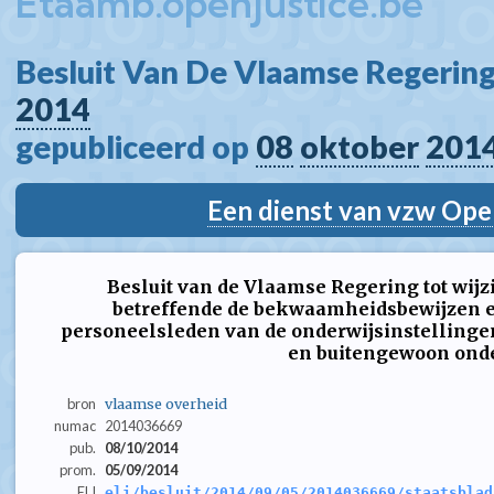
Etaamb.openjustice.be
Besluit Van De Vlaamse Regering
2014
gepubliceerd op 
08
oktober
201
Een dienst van vzw Ope
Besluit van de Vlaamse Regering tot wij
betreffende de bekwaamheidsbewijzen e
personeelsleden van de onderwijsinstellinge
en buitengewoon ond
bron
vlaamse overheid
numac
2014036669
pub.
08/10/2014
prom.
05/09/2014
ELI
eli/besluit/2014/09/05/2014036669/staatsblad