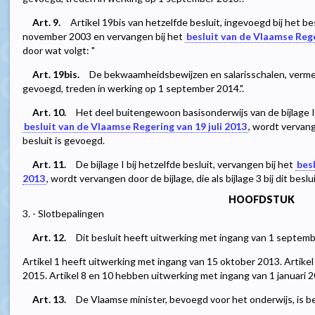
Art. 9.
Artikel 19bis van hetzelfde besluit, ingevoegd bij het b
november 2003 en vervangen bij het
besluit van de Vlaamse Rege
door wat volgt: "
Art. 19bis.
De bekwaamheidsbewijzen en salarisschalen, vermeld in
gevoegd, treden in werking op 1 september 2014.".
Art. 10.
Het deel buitengewoon basisonderwijs van de bijlage I b
besluit van de Vlaamse Regering van 19 juli 2013
, wordt vervange
besluit is gevoegd.
Art. 11.
De bijlage I bij hetzelfde besluit, vervangen bij het
bes
2013
, wordt vervangen door de bijlage, die als bijlage 3 bij dit beslu
HOOFDSTUK
3. - Slotbepalingen
Art. 12.
Dit besluit heeft uitwerking met ingang van 1 septem
Artikel 1 heeft uitwerking met ingang van 15 oktober 2013. Artike
2015. Artikel 8 en 10 hebben uitwerking met ingang van 1 januari 2
Art. 13.
De Vlaamse minister, bevoegd voor het onderwijs, is bel