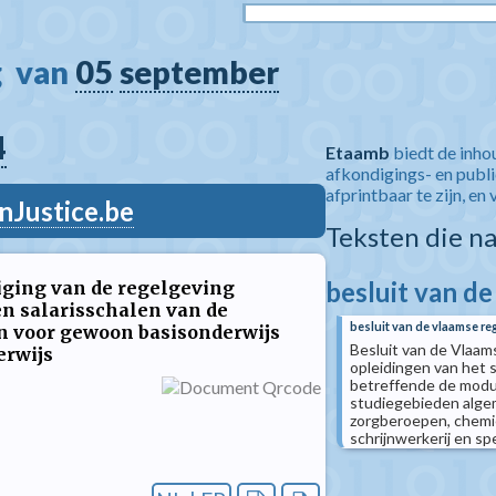
  van 
05
september
4
Etaamb
biedt de inho
afkondigings- en publ
afprintbaar te zijn, en 
nJustice.be
Teksten die n
besluit van d
ziging van de regelgeving
n salarisschalen van de
besluit van de vlaamse re
n voor gewoon basisonderwijs
Besluit van de Vlaams
erwijs
opleidingen van het 
betreffende de modul
studiegebieden algem
zorgberoepen, chemie
schrijnwerkerij en s