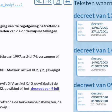
NL | FR
Teksten waarn
le_body(...)
decreet van 13
decreet
type
ging van de regelgeving betreffende
13/07/2001
prom.
leden van de onderwijsinstellingen
27/11/2001
pub.
2001036320
numac
decreet van 1
bruari 1997, artikel 74, vervangen bij
decreet
type
14/02/2003
prom.
01/07/2003
pub.
II-Mozaïek, artikel IX.2, § 2, gewijzigd
2003035650
numac
decreet van 09
js XIV, artikel X.40, gewijzigd bij de
42, gewijzigd bij het
decreet van 9 juli
decreet
type
09/07/2010
prom.
31/08/2010
pub.
etreffende de bekwaamheidsbewijzen, de
2010035634
numac
rwijs;