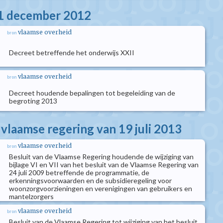
21 december 2012
vlaamse overheid
bron
Decreet betreffende het onderwijs XXII
vlaamse overheid
bron
Decreet houdende bepalingen tot begeleiding van de
begroting 2013
 vlaamse regering van 19 juli 2013
vlaamse overheid
bron
Besluit van de Vlaamse Regering houdende de wijziging van
bijlage VI en VII van het besluit van de Vlaamse Regering van
24 juli 2009 betreffende de programmatie, de
erkenningsvoorwaarden en de subsidieregeling voor
woonzorgvoorzieningen en verenigingen van gebruikers en
mantelzorgers
vlaamse overheid
bron
Besluit van de Vlaamse Regering tot wijziging van het besluit