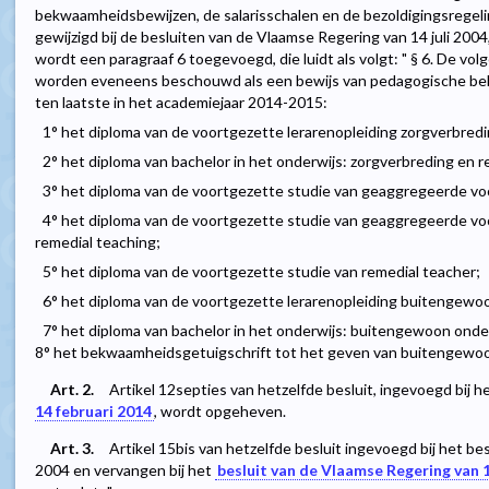
bekwaamheidsbewijzen, de salarisschalen en de bezoldigingsregeli
gewijzigd bij de besluiten van de Vlaamse Regering van 14 juli 200
wordt een paragraaf 6 toegevoegd, die luidt als volgt: " § 6. De vol
worden eveneens beschouwd als een bewijs van pedagogische bekwa
ten laatste in het academiejaar 2014-2015:
1° het diploma van de voortgezette lerarenopleiding zorgverbred
2° het diploma van bachelor in het onderwijs: zorgverbreding en 
3° het diploma van de voortgezette studie van geaggregeerde v
4° het diploma van de voortgezette studie van geaggregeerde v
remedial teaching;
5° het diploma van de voortgezette studie van remedial teacher;
6° het diploma van de voortgezette lerarenopleiding buitengewo
7° het diploma van bachelor in het onderwijs: buitengewoon onde
8° het bekwaamheidsgetuigschrift tot het geven van buitengewoon
Art. 2.
Artikel 12septies van hetzelfde besluit, ingevoegd bij h
14 februari 2014
, wordt opgeheven.
Art. 3.
Artikel 15bis van hetzelfde besluit ingevoegd bij het be
2004 en vervangen bij het
besluit van de Vlaamse Regering van 