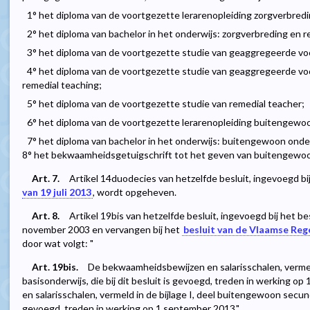
1° het diploma van de voortgezette lerarenopleiding zorgverbred
2° het diploma van bachelor in het onderwijs: zorgverbreding en 
3° het diploma van de voortgezette studie van geaggregeerde v
4° het diploma van de voortgezette studie van geaggregeerde v
remedial teaching;
5° het diploma van de voortgezette studie van remedial teacher;
6° het diploma van de voortgezette lerarenopleiding buitengewo
7° het diploma van bachelor in het onderwijs: buitengewoon onde
8° het bekwaamheidsgetuigschrift tot het geven van buitengewoon
Art. 7.
Artikel 14duodecies van hetzelfde besluit, ingevoegd bi
van 19 juli 2013
, wordt opgeheven.
Art. 8.
Artikel 19bis van hetzelfde besluit, ingevoegd bij het b
november 2003 en vervangen bij het
besluit van de Vlaamse Rege
door wat volgt: "
Art. 19bis.
De bekwaamheidsbewijzen en salarisschalen, vermel
basisonderwijs, die bij dit besluit is gevoegd, treden in werking 
en salarisschalen, vermeld in de bijlage I, deel buitengewoon secundai
gevoegd, treden in werking op 1 september 2013.".