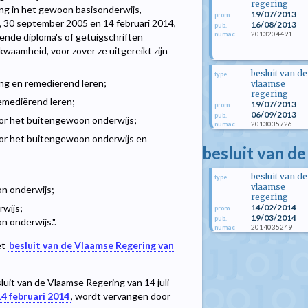
regering
ng in het gewoon basisonderwijs,
19/07/2013
prom.
4, 30 september 2005 en 14 februari 2014,
16/08/2013
pub.
2013204491
numac
gende diploma's of getuigschriften
amheid, voor zover ze uitgereikt zijn
besluit van de
type
ing en remediërend leren;
vlaamse
regering
remediërend leren;
19/07/2013
prom.
06/09/2013
pub.
oor het buitengewoon onderwijs;
2013035726
numac
oor het buitengewoon onderwijs en
besluit van d
besluit van de
type
vlaamse
on onderwijs;
regering
14/02/2014
rwijs;
prom.
19/03/2014
pub.
 onderwijs.".
2014035249
numac
et
besluit van de Vlaamse Regering van
sluit van de Vlaamse Regering van 14 juli
14 februari 2014
, wordt vervangen door