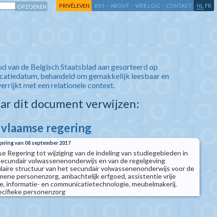
-
-
-
-
PRIVÉLEVEN
RSS
ABOUT
WEB LOG
CONTACT
NL
FR
ud van de Belgisch Staatsblad aan gesorteerd op
icatiedatum, behandeld om gemakkelijk leesbaar en
verrijkt met een relationele context.
aar dit document verwijzen:
e vlaamse regering
gering van 08 september 2017
e Regering tot wijziging van de indeling van studiegebieden in
secundair volwassenenonderwijs en van de regelgeving
aire structuur van het secundair volwassenenonderwijs voor de
ene personenzorg, ambachtelijk erfgoed, assistentie vrije
, informatie- en communicatietechnologie, meubelmakerij,
pecifieke personenzorg