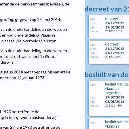
etreffende de bekwaamheidsbewijzen, de
decreet van 
decreet
groting, gegeven op 25 april 2014;
type
21/12/2012
prom.
19/02/2013
pub.
s van de onderhandelingen die werden
2013035167
numac
X en van onderafdeling Vlaamse
 plaatselijke overheidsdiensten;
decreet
type
21/12/2012
prom.
s van de onderhandelingen die werden
31/12/2012
pub.
et decreet van 5 april 1995 tot
2012036282
numac
nderwijs;
ugustus 2014 met toepassing van artikel
besluit van de
ineerd op 12 januari 1973;
besluit van de
type
vlaamse
regering
19/07/2013
prom.
08/08/2013
pub.
2013204492
numac
ni 1990 betreffende de
ing in het gewoon basisonderwijs
besluit van de
type
vlaamse
ng van 27 juni 1990 betreffende de