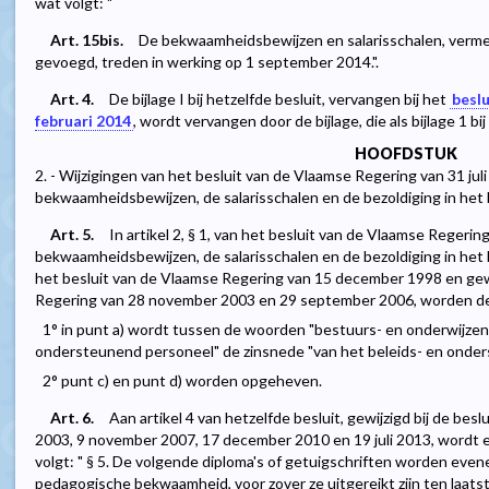
wat volgt: "
Art. 15bis.
De bekwaamheidsbewijzen en salarisschalen, vermeld i
gevoegd, treden in werking op 1 september 2014.".
Art. 4.
De bijlage I bij hetzelfde besluit, vervangen bij het
besl
februari 2014
, wordt vervangen door de bijlage, die als bijlage 1 bij
HOOFDSTUK
2. - Wijzigingen van het besluit van de Vlaamse Regering van 31 ju
bekwaamheidsbewijzen, de salarisschalen en de bezoldiging in he
Art. 5.
In artikel 2, § 1, van het besluit van de Vlaamse Regerin
bekwaamheidsbewijzen, de salarisschalen en de bezoldiging in het
het besluit van de Vlaamse Regering van 15 december 1998 en gewi
Regering van 28 november 2003 en 29 september 2006, worden de
1° in punt a) wordt tussen de woorden "bestuurs- en onderwijzen
ondersteunend personeel" de zinsnede "van het beleids- en onde
2° punt c) en punt d) worden opgeheven.
Art. 6.
Aan artikel 4 van hetzelfde besluit, gewijzigd bij de bes
2003, 9 november 2007, 17 december 2010 en 19 juli 2013, wordt ee
volgt: " § 5. De volgende diploma's of getuigschriften worden eve
pedagogische bekwaamheid, voor zover ze uitgereikt zijn ten laats