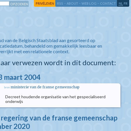
-
-
-
-
PRIVÉLEVEN
RSS
ABOUT
WEB LOG
CONTACT
NL
FR
ud van de Belgisch Staatsblad aan gesorteerd op
icatiedatum, behandeld om gemakkelijk leesbaar en
verrijkt met een relationele context.
aar verwezen wordt in dit document:
3 maart 2004
ministerie van de franse gemeenschap
bron
Decreet houdende organisatie van het gespecialiseerd
onderwijs
e regering van de franse gemeenschap
mber 2020