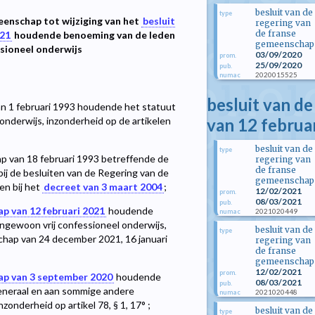
besluit van de
type
enschap tot wijziging van het
besluit
regering van
de franse
021
houdende benoeming van de leden
gemeenschap
ssioneel onderwijs
03/09/2020
prom.
25/09/2020
pub.
2020015525
numac
besluit van d
n 1 februari 1993 houdende het statuut
van 12 februa
onderwijs, inzonderheid op de artikelen
besluit van de
type
p van 18 februari 1993 betreffende de
regering van
de franse
 bij de besluiten van de Regering van de
gemeenschap
n bij het
decreet van 3 maart 2004
;
12/02/2021
prom.
08/03/2021
pub.
p van 12 februari 2021
houdende
2021020449
numac
ngewoon vrij confessioneel onderwijs,
besluit van de
type
chap van 24 december 2021, 16 januari
regering van
de franse
gemeenschap
12/02/2021
prom.
ap van 3 september 2020
houdende
08/03/2021
pub.
eneraal en aan sommige andere
2021020448
numac
nderheid op artikel 78, § 1, 17° ;
besluit van de
type