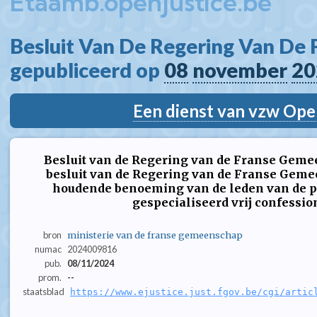
Etaamb.openjustice.be
Besluit Van De Regering Van De
gepubliceerd op 
08
november
20
Een dienst van vzw Ope
Besluit van de Regering van de Franse Gemee
besluit van de Regering van de Franse Geme
houdende benoeming van de leden van de pa
gespecialiseerd vrij confessio
bron
ministerie van de franse gemeenschap
numac
2024009816
pub.
08/11/2024
prom.
--
staatsblad
https://www.ejustice.just.fgov.be/cgi/artic