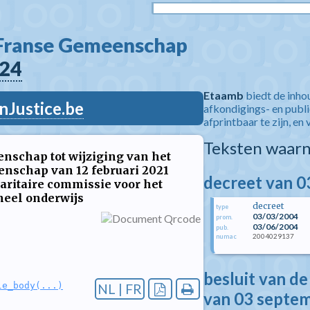
 Franse Gemeenschap  
24
Etaamb
biedt de inho
nJustice.be
afkondigings- en publ
afprintbaar te zijn, en 
Teksten waarn
nschap tot wijziging van het
enschap van 12 februari 2021
decreet van 0
ritaire commissie voor het
neel onderwijs
decreet
type
03/03/2004
prom.
03/06/2004
pub.
2004029137
numac
besluit van d
le_body(...)
NL | FR
van 03 septe