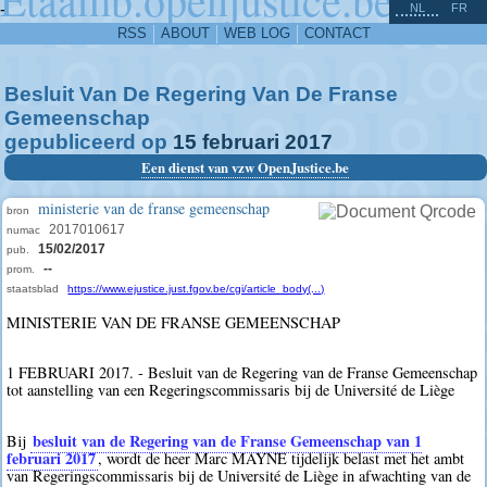
^
-
NL
FR
RSS
ABOUT
WEB LOG
CONTACT
Besluit Van De Regering Van De Franse
Gemeenschap
gepubliceerd op
15
februari
2017
Een dienst van vzw OpenJustice.be
ministerie van de franse gemeenschap
bron
2017010617
numac
15/02/2017
pub.
--
prom.
staatsblad
https://www.ejustice.just.fgov.be/cgi/article_body(...)
MINISTERIE VAN DE FRANSE GEMEENSCHAP
1 FEBRUARI 2017. - Besluit van de Regering van de Franse Gemeenschap
tot aanstelling van een Regeringscommissaris bij de Université de Liège
besluit van de Regering van de Franse Gemeenschap van 1
Bij
februari 2017
, wordt de heer Marc MAYNE tijdelijk belast met het ambt
van Regeringscommissaris bij de Université de Liège in afwachting van de