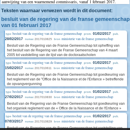
aanwijzing van een waarnemend commissaris, vanaf 1 februari 2017.
Teksten waarnaar verwezen wordt in dit document:
besluit van de regering van de franse gemeenschap
van 01 februari 2017
besluit van de regering van de franse gemeenschap
01/02/2017
type
prom.
pub.
ministerie van de franse gemeenschap
28/02/2017
2017010825
numac
bron
Besluit van de Regering van de Franse Gemeenschap tot opheffing van
het besluit van de Regering van de Franse Gemeenschap van 4 maart
2005 tot vaststelling van de lijst van de doctoraatscholen
besluit van de regering van de franse gemeenschap
01/02/2017
type
prom.
pub.
ministerie van de franse gemeenschap
15/02/2017
2017010611
numac
bron
Besluit van de Regering van de Franse Gemeenschap tot goedkeuring van
het reglement van de "Office de la Naissance et de l'Enfance » betreffende
de opvangvergunning
besluit van de regering van de franse gemeenschap
01/02/2017
type
prom.
pub.
ministerie van de franse gemeenschap
27/02/2017
2017010830
numac
bron
Besluit van de Regering van de Franse Gemeenschap tot goedkeuring van
het organiek reglement van de « Office de la Naissance et de l'Enfance »
besluit van de regering van de franse gemeenschap
01/02/2017
type
prom.
pub.
ministerie van de franse gemeenschap
07/03/2017
2017010829
numac
bron
Besluit van de Regering van de Franse Gemeenschap tot vaststelling van