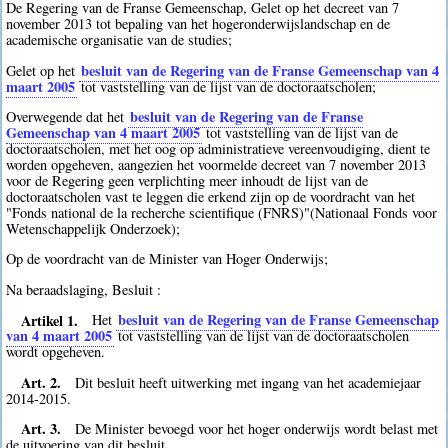
De Regering van de Franse Gemeenschap, Gelet op het decreet van 7
november 2013 tot bepaling van het hogeronderwijslandschap en de
academische organisatie van de studies;
besluit van de Regering van de Franse Gemeenschap van 4
Gelet op het
maart 2005
tot vaststelling van de lijst van de doctoraatscholen;
besluit van de Regering van de Franse
Overwegende dat het
Gemeenschap van 4 maart 2005
tot vaststelling van de lijst van de
doctoraatscholen, met het oog op administratieve vereenvoudiging, dient te
worden opgeheven, aangezien het voormelde decreet van 7 november 2013
voor de Regering geen verplichting meer inhoudt de lijst van de
doctoraatscholen vast te leggen die erkend zijn op de voordracht van het
"Fonds national de la recherche scientifique (FNRS)"(Nationaal Fonds voor
Wetenschappelijk Onderzoek);
Op de voordracht van de Minister van Hoger Onderwijs;
Na beraadslaging, Besluit :
Artikel 1.
besluit van de Regering van de Franse Gemeenschap
Het
van 4 maart 2005
tot vaststelling van de lijst van de doctoraatscholen
wordt opgeheven.
Art. 2.
Dit besluit heeft uitwerking met ingang van het academiejaar
2014-2015.
Art. 3.
De Minister bevoegd voor het hoger onderwijs wordt belast met
de uitvoering van dit besluit.