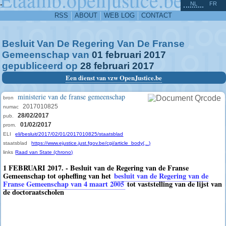
^
-
NL
FR
RSS
ABOUT
WEB LOG
CONTACT
Besluit Van De Regering Van De Franse
Gemeenschap van
01
februari
2017
gepubliceerd op
28
februari
2017
Een dienst van vzw OpenJustice.be
ministerie van de franse gemeenschap
bron
2017010825
numac
28/02/2017
pub.
01/02/2017
prom.
ELI
eli/besluit/2017/02/01/2017010825/staatsblad
staatsblad
https://www.ejustice.just.fgov.be/cgi/article_body(...)
links
Raad van State (chrono)
1 FEBRUARI 2017. - Besluit van de Regering van de Franse
Gemeenschap tot opheffing van het
besluit van de Regering van de
Franse Gemeenschap van 4 maart 2005
tot vaststelling van de lijst van
de doctoraatscholen