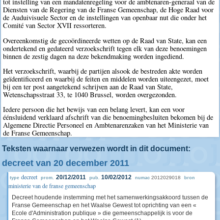
tot instelling van een mandatenregeling voor de ambtenaren-generaal van de
Diensten van de Regering van de Franse Gemeenschap, de Hoge Raad voor
de Auduivisuele Sector en de instellingen van openbaar nut die onder het
Comité van Sector XVII ressorteren.
Overeenkomstig de gecoördineerde wetten op de Raad van State, kan een
ondertekend en gedateerd verzoekschrift tegen elk van deze benoemingen
binnen de zestig dagen na deze bekendmaking worden ingediend.
Het verzoekschrift, waarbij de partijen alsook de bestreden akte worden
geïdentificeerd en waarbij de feiten en middelen worden uiteengezet, moet
bij een ter post aangetekend schrijven aan de Raad van State,
Wetenschapsstraat 33, te 1040 Brussel, worden overgezonden.
Iedere persoon die het bewijs van een belang levert, kan een voor
éénsluidend verklaard afschrift van die benoemingbesluiten bekomen bij de
Algemene Directie Personeel en Ambtenarenzaken van het Ministerie van
de Franse Gemeenschap.
Teksten waarnaar verwezen wordt in dit document:
decreet van 20 december 2011
decreet
20/12/2011
10/02/2012
2012029018
type
prom.
pub.
numac
bron
ministerie van de franse gemeenschap
Decreet houdende instemming met het samenwerkingsakkoord tussen de
Franse Gemeenschap en het Waalse Gewest tot oprichting van een «
Ecole d'Administration publique » die gemeenschappelijk is voor de