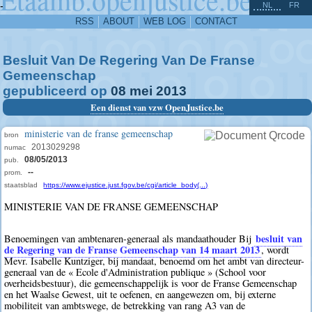
^
-
NL
FR
RSS
ABOUT
WEB LOG
CONTACT
Besluit Van De Regering Van De Franse
Gemeenschap
gepubliceerd op
08
mei
2013
Een dienst van vzw OpenJustice.be
ministerie van de franse gemeenschap
bron
2013029298
numac
08/05/2013
pub.
--
prom.
staatsblad
https://www.ejustice.just.fgov.be/cgi/article_body(...)
MINISTERIE VAN DE FRANSE GEMEENSCHAP
besluit van
Benoemingen van ambtenaren-generaal als mandaathouder Bij
de Regering van de Franse Gemeenschap van 14 maart 2013
, wordt
Mevr. Isabelle Kuntziger, bij mandaat, benoemd om het ambt van directeur-
generaal van de « Ecole d'Administration publique » (School voor
overheidsbestuur), die gemeenschappelijk is voor de Franse Gemeenschap
en het Waalse Gewest, uit te oefenen, en aangewezen om, bij externe
mobiliteit van ambtswege, de betrekking van rang A3 van de