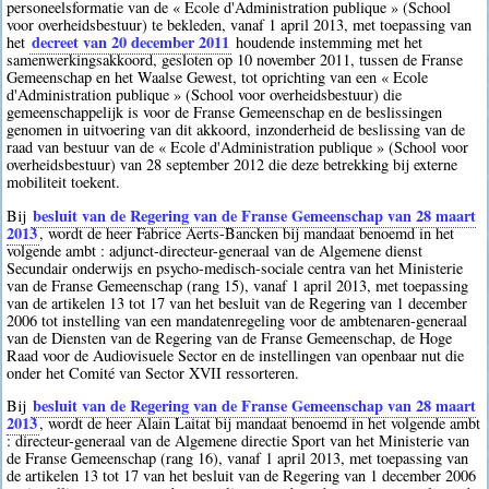
personeelsformatie van de « Ecole d'Administration publique » (School
voor overheidsbestuur) te bekleden, vanaf 1 april 2013, met toepassing van
decreet van 20 december 2011
het
houdende instemming met het
samenwerkingsakkoord, gesloten op 10 november 2011, tussen de Franse
Gemeenschap en het Waalse Gewest, tot oprichting van een « Ecole
d'Administration publique » (School voor overheidsbestuur) die
gemeenschappelijk is voor de Franse Gemeenschap en de beslissingen
genomen in uitvoering van dit akkoord, inzonderheid de beslissing van de
raad van bestuur van de « Ecole d'Administration publique » (School voor
overheidsbestuur) van 28 september 2012 die deze betrekking bij externe
mobiliteit toekent.
besluit van de Regering van de Franse Gemeenschap van 28 maart
Bij
2013
, wordt de heer Fabrice Aerts-Bancken bij mandaat benoemd in het
volgende ambt : adjunct-directeur-generaal van de Algemene dienst
Secundair onderwijs en psycho-medisch-sociale centra van het Ministerie
van de Franse Gemeenschap (rang 15), vanaf 1 april 2013, met toepassing
van de artikelen 13 tot 17 van het besluit van de Regering van 1 december
2006 tot instelling van een mandatenregeling voor de ambtenaren-generaal
van de Diensten van de Regering van de Franse Gemeenschap, de Hoge
Raad voor de Audiovisuele Sector en de instellingen van openbaar nut die
onder het Comité van Sector XVII ressorteren.
besluit van de Regering van de Franse Gemeenschap van 28 maart
Bij
2013
, wordt de heer Alain Laitat bij mandaat benoemd in het volgende ambt
: directeur-generaal van de Algemene directie Sport van het Ministerie van
de Franse Gemeenschap (rang 16), vanaf 1 april 2013, met toepassing van
de artikelen 13 tot 17 van het besluit van de Regering van 1 december 2006