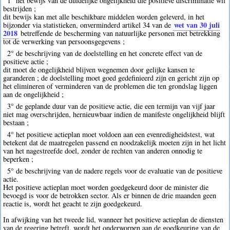
1° het bewijs van de duidelijke ongelijkheid die positieve discriminatie wil
bestrijden ;
dit bewijs kan met alle beschikbare middelen worden geleverd, in het
wet van 30 juli
bijzonder via statistieken, onverminderd artikel 34 van de
2018
betreffende de bescherming van natuurlijke personen met betrekking
tot de verwerking van persoonsgegevens ;
2° de beschrijving van de doelstelling en het concrete effect van de
positieve actie ;
dit moet de ongelijkheid blijven wegnemen door gelijke kansen te
garanderen ; de doelstelling moet goed gedefinieerd zijn en gericht zijn op
het elimineren of verminderen van de problemen die ten grondslag liggen
aan de ongelijkheid ;
3° de geplande duur van de positieve actie, die een termijn van vijf jaar
niet mag overschrijden, hernieuwbaar indien de manifeste ongelijkheid blijft
bestaan ;
4° het positieve actieplan moet voldoen aan een evenredigheidstest, wat
betekent dat de maatregelen passend en noodzakelijk moeten zijn in het licht
van het nagestreefde doel, zonder de rechten van anderen onnodig te
beperken ;
5° de beschrijving van de nadere regels voor de evaluatie van de positieve
actie.
Het positieve actieplan moet worden goedgekeurd door de minister die
bevoegd is voor de betrokken sector. Als er binnen de drie maanden geen
reactie is, wordt het geacht te zijn goedgekeurd.
In afwijking van het tweede lid, wanneer het positieve actieplan de diensten
van de regering betreft, wordt het onderworpen aan de goedkeuring van de