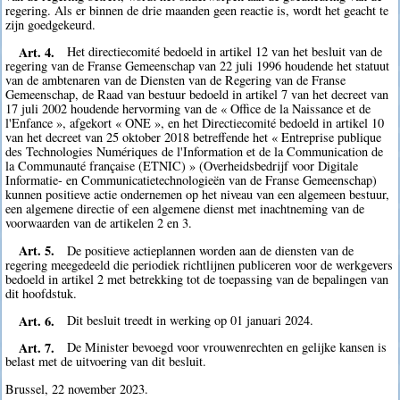
regering. Als er binnen de drie maanden geen reactie is, wordt het geacht te
zijn goedgekeurd.
Art. 4.
Het directiecomité bedoeld in artikel 12 van het besluit van de
regering van de Franse Gemeenschap van 22 juli 1996 houdende het statuut
van de ambtenaren van de Diensten van de Regering van de Franse
Gemeenschap, de Raad van bestuur bedoeld in artikel 7 van het decreet van
17 juli 2002 houdende hervorming van de « Office de la Naissance et de
l'Enfance », afgekort « ONE », en het Directiecomité bedoeld in artikel 10
van het decreet van 25 oktober 2018 betreffende het « Entreprise publique
des Technologies Numériques de l'Information et de la Communication de
la Communauté française (ETNIC) » (Overheidsbedrijf voor Digitale
Informatie- en Communicatietechnologieën van de Franse Gemeenschap)
kunnen positieve actie ondernemen op het niveau van een algemeen bestuur,
een algemene directie of een algemene dienst met inachtneming van de
voorwaarden van de artikelen 2 en 3.
Art. 5.
De positieve actieplannen worden aan de diensten van de
regering meegedeeld die periodiek richtlijnen publiceren voor de werkgevers
bedoeld in artikel 2 met betrekking tot de toepassing van de bepalingen van
dit hoofdstuk.
Art. 6.
Dit besluit treedt in werking op 01 januari 2024.
Art. 7.
De Minister bevoegd voor vrouwenrechten en gelijke kansen is
belast met de uitvoering van dit besluit.
Brussel, 22 november 2023.