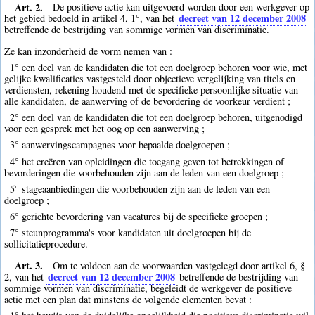
Art. 2.
De positieve actie kan uitgevoerd worden door een werkgever op
decreet van 12 december 2008
het gebied bedoeld in artikel 4, 1°, van het
betreffende de bestrijding van sommige vormen van discriminatie.
Ze kan inzonderheid de vorm nemen van :
1° een deel van de kandidaten die tot een doelgroep behoren voor wie, met
gelijke kwalificaties vastgesteld door objectieve vergelijking van titels en
verdiensten, rekening houdend met de specifieke persoonlijke situatie van
alle kandidaten, de aanwerving of de bevordering de voorkeur verdient ;
2° een deel van de kandidaten die tot een doelgroep behoren, uitgenodigd
voor een gesprek met het oog op een aanwerving ;
3° aanwervingscampagnes voor bepaalde doelgroepen ;
4° het creëren van opleidingen die toegang geven tot betrekkingen of
bevorderingen die voorbehouden zijn aan de leden van een doelgroep ;
5° stageaanbiedingen die voorbehouden zijn aan de leden van een
doelgroep ;
6° gerichte bevordering van vacatures bij de specifieke groepen ;
7° steunprogramma's voor kandidaten uit doelgroepen bij de
sollicitatieprocedure.
Art. 3.
Om te voldoen aan de voorwaarden vastgelegd door artikel 6, §
decreet van 12 december 2008
2, van het
betreffende de bestrijding van
sommige vormen van discriminatie, begeleidt de werkgever de positieve
actie met een plan dat minstens de volgende elementen bevat :