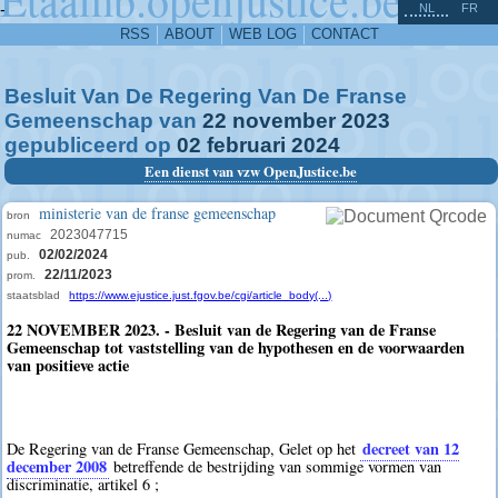
^
-
NL
FR
RSS
ABOUT
WEB LOG
CONTACT
Besluit Van De Regering Van De Franse
Gemeenschap van
22
november
2023
gepubliceerd op
02
februari
2024
Een dienst van vzw OpenJustice.be
ministerie van de franse gemeenschap
bron
2023047715
numac
02/02/2024
pub.
22/11/2023
prom.
staatsblad
https://www.ejustice.just.fgov.be/cgi/article_body(...)
22 NOVEMBER 2023. - Besluit van de Regering van de Franse
Gemeenschap tot vaststelling van de hypothesen en de voorwaarden
van positieve actie
decreet van 12
De Regering van de Franse Gemeenschap, Gelet op het
december 2008
betreffende de bestrijding van sommige vormen van
discriminatie, artikel 6 ;