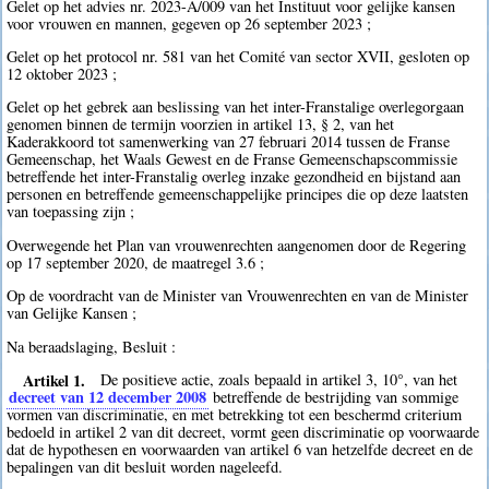
Gelet op het advies nr. 2023-A/009 van het Instituut voor gelijke kansen
voor vrouwen en mannen, gegeven op 26 september 2023 ;
Gelet op het protocol nr. 581 van het Comité van sector XVII, gesloten op
12 oktober 2023 ;
Gelet op het gebrek aan beslissing van het inter-Franstalige overlegorgaan
genomen binnen de termijn voorzien in artikel 13, § 2, van het
Kaderakkoord tot samenwerking van 27 februari 2014 tussen de Franse
Gemeenschap, het Waals Gewest en de Franse Gemeenschapscommissie
betreffende het inter-Franstalig overleg inzake gezondheid en bijstand aan
personen en betreffende gemeenschappelijke principes die op deze laatsten
van toepassing zijn ;
Overwegende het Plan van vrouwenrechten aangenomen door de Regering
op 17 september 2020, de maatregel 3.6 ;
Op de voordracht van de Minister van Vrouwenrechten en van de Minister
van Gelijke Kansen ;
Na beraadslaging, Besluit :
Artikel 1.
De positieve actie, zoals bepaald in artikel 3, 10°, van het
decreet van 12 december 2008
betreffende de bestrijding van sommige
vormen van discriminatie, en met betrekking tot een beschermd criterium
bedoeld in artikel 2 van dit decreet, vormt geen discriminatie op voorwaarde
dat de hypothesen en voorwaarden van artikel 6 van hetzelfde decreet en de
bepalingen van dit besluit worden nageleefd.