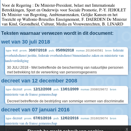
Voor de Regering : De Minister-President, belast met Internationale
Betrekkingen, Sport en Onderwijs voor Sociale Promotie, P.-Y. JEHOLET
De Minister van Begroting, Ambtenarenzaken, Gelijke Kansen en het
Toezicht op Wallonie-Bruxelles Enseignement, F. DAERDEN De Minister
van Kind, Gezondheid, Cultuur, Media en Vrouwenrechten, B. LINARD
Teksten waarnaar verwezen wordt in dit document:
wet van 30 juli 2018
wet
federale
30/07/2018
05/09/2018
2018040581
type
prom.
pub.
numac
bron
overheidsdienst justitie, federale overheidsdienst binnenlandse zaken en ministerie van
landsverdediging
30 JULI 2018 - Wet betreffende de bescherming van natuurlijke personen
met betrekking tot de verwerking van persoonsgegevens
decreet van 12 december 2008
decreet
12/12/2008
13/01/2009
2008029672
type
prom.
pub.
numac
bron
ministerie van de franse gemeenschap
Decreet betreffende de bestrijding van sommige vormen van discriminatie
decreet van 07 januari 2016
decreet
07/01/2016
12/02/2016
2016029074
type
prom.
pub.
numac
bron
ministerie van de franse gemeenschap
x
Decreet houdende integratie van de genderdimensie in het geheel van de