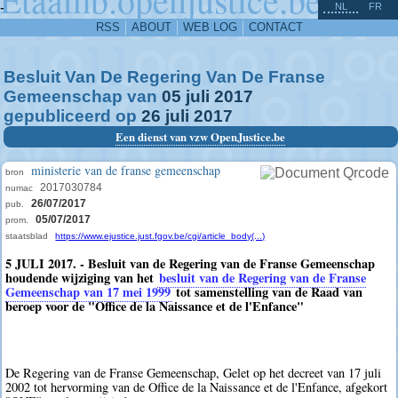
^
-
NL
FR
RSS
ABOUT
WEB LOG
CONTACT
Besluit Van De Regering Van De Franse
Gemeenschap van
05
juli
2017
gepubliceerd op
26
juli
2017
Een dienst van vzw OpenJustice.be
ministerie van de franse gemeenschap
bron
2017030784
numac
26/07/2017
pub.
05/07/2017
prom.
staatsblad
https://www.ejustice.just.fgov.be/cgi/article_body(...)
5 JULI 2017. - Besluit van de Regering van de Franse Gemeenschap
houdende wijziging van het
besluit van de Regering van de Franse
Gemeenschap van 17 mei 1999
tot samenstelling van de Raad van
beroep voor de "Office de la Naissance et de l'Enfance"
De Regering van de Franse Gemeenschap, Gelet op het decreet van 17 juli
2002 tot hervorming van de Office de la Naissance et de l'Enfance, afgekort