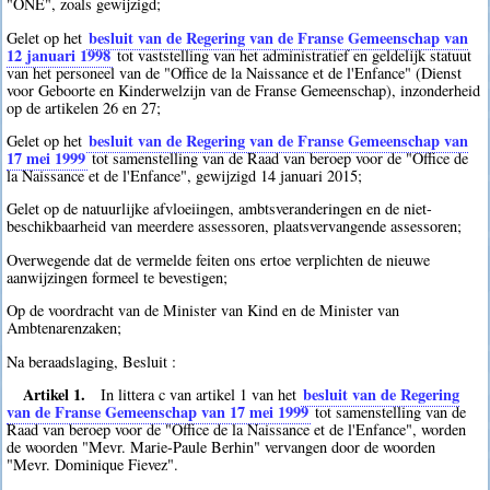
"ONE", zoals gewijzigd;
besluit van de Regering van de Franse Gemeenschap van
Gelet op het
12 januari 1998
tot vaststelling van het administratief en geldelijk statuut
van het personeel van de "Office de la Naissance et de l'Enfance" (Dienst
voor Geboorte en Kinderwelzijn van de Franse Gemeenschap), inzonderheid
op de artikelen 26 en 27;
besluit van de Regering van de Franse Gemeenschap van
Gelet op het
17 mei 1999
tot samenstelling van de Raad van beroep voor de "Office de
la Naissance et de l'Enfance", gewijzigd 14 januari 2015;
Gelet op de natuurlijke afvloeiingen, ambtsveranderingen en de niet-
beschikbaarheid van meerdere assessoren, plaatsvervangende assessoren;
Overwegende dat de vermelde feiten ons ertoe verplichten de nieuwe
aanwijzingen formeel te bevestigen;
Op de voordracht van de Minister van Kind en de Minister van
Ambtenarenzaken;
Na beraadslaging, Besluit :
Artikel 1.
besluit van de Regering
In littera c van artikel 1 van het
van de Franse Gemeenschap van 17 mei 1999
tot samenstelling van de
Raad van beroep voor de "Office de la Naissance et de l'Enfance", worden
de woorden "Mevr. Marie-Paule Berhin" vervangen door de woorden
"Mevr. Dominique Fievez".