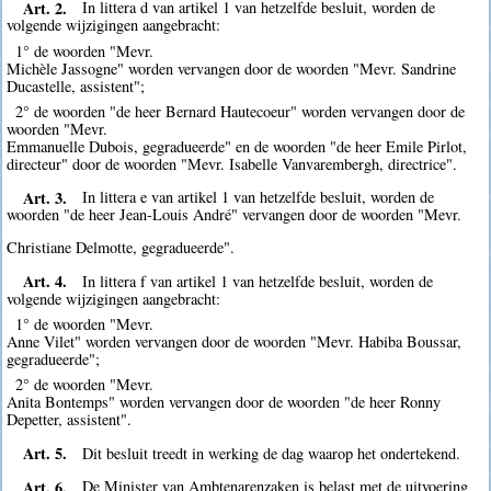
Art. 2.
In littera d van artikel 1 van hetzelfde besluit, worden de
volgende wijzigingen aangebracht:
1° de woorden "Mevr.
Michèle Jassogne" worden vervangen door de woorden "Mevr. Sandrine
Ducastelle, assistent";
2° de woorden "de heer Bernard Hautecoeur" worden vervangen door de
woorden "Mevr.
Emmanuelle Dubois, gegradueerde" en de woorden "de heer Emile Pirlot,
directeur" door de woorden "Mevr. Isabelle Vanvarembergh, directrice".
Art. 3.
In littera e van artikel 1 van hetzelfde besluit, worden de
woorden "de heer Jean-Louis André" vervangen door de woorden "Mevr.
Christiane Delmotte, gegradueerde".
Art. 4.
In littera f van artikel 1 van hetzelfde besluit, worden de
volgende wijzigingen aangebracht:
1° de woorden "Mevr.
Anne Vilet" worden vervangen door de woorden "Mevr. Habiba Boussar,
gegradueerde";
2° de woorden "Mevr.
Anita Bontemps" worden vervangen door de woorden "de heer Ronny
Depetter, assistent".
Art. 5.
Dit besluit treedt in werking de dag waarop het ondertekend.
Art. 6.
De Minister van Ambtenarenzaken is belast met de uitvoering