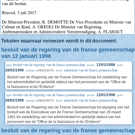
van dit besluit.
Brussel, 5 juli 2017.
De Minister-President, R. DEMOTTE De Vice-Presidente en Minister van
Cultuur en Kind, A. GREOLI De Minister van Begroting,
Ambtenarenzaken en Administratieve Vereenvoudiging, A. FLAHAUT
Teksten waarnaar verwezen wordt in dit document:
besluit van de regering van de franse gemeenschap
van 12 januari 1998
besluit van de regering van de franse gemeenschap
12/01/1998
type
prom.
pub.
ministerie van de franse gemeenschap
28/02/1998
1998029076
numac
bron
Besluit van de Regering van de Franse Gemeenschap tot vaststelling van
het administratief en geldelijk statuut van het personeel van de "Office de
la Naissance et de l'Enfance"
besluit van de regering van de franse gemeenschap
12/01/1998
type
prom.
pub.
ministerie van de franse gemeenschap
28/02/1998
1998029075
numac
bron
Besluit van de Regering van de Franse Gemeenschap tot wijziging van het
besluit van de Executieve van de Franse Gemeenschap van 28 maart
1991 tot vaststelling van het administratief en geldelijk statuut van het
personeel van de "Office de la Naissance et de l'Enfance"
besluit van de regering van de franse gemeenschap