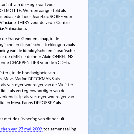
tariaat van de Hoge raad voor
 DELMOTTE. Worden aangesteld als
media : - de heer Jean-Luc SOREE voor
. Vinciane THIRY voor de vzw « Centre
ia-Animation ».
n de Franse Gemeenschap, in de
gische en filosofische strekkingen zoals
ming van de ideologische en filosofische
r de « MR »; - de heer Alain ONKELINX
ersende CHARPENTIER voor de « CDH ».
sters, in de hoedanigheid van
ijs, Mevr. Marion BEECKMANS als
- als vertegenwoordiger van de Minister
id; - als vertegenwoordiger van de
erkend lid; - als vertegenwoordiger van
lid en Mevr. Fanny DEFOSSEZ als
t met de uitvoering van dit besluit.
schap van 27 mei 2009
tot samenstelling