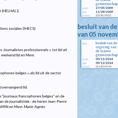
gemeenschap
27/05/2009
prom.
t (HELHA) 2.
11/09/2009
pub.
2009029505
numac
besluit van d
ions sociales (IHECS)
van 05 novem
besluit van de
type
regering van
Journalistes professionnels », tot lid uit
de franse
 werkend lid en Mevr.
gemeenschap
05/11/2014
prom.
09/12/2014
pub.
2014029744
numac
phones belges », als lid uit de sector
tsvervangend lid.
e "journaux francophones belges" en de
van de journalistiek : de heren Jean-Pierre
JAMIN en Mevr. Marie-Agnès