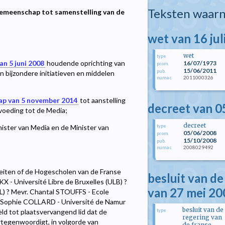
Teksten waarn
Gemeenschap tot samenstelling van de
wet van 16 jul
wet
type
an 5 juni 2008
houdende oprichting van
16/07/1973
prom.
15/06/2011
pub.
 bijzondere initiatieven en middelen
2011000326
numac
ap van 5 november 2014
tot aanstelling
decreet van 0
voeding tot de Media;
decreet
type
ister van Media en de Minister van
05/06/2008
prom.
15/10/2008
pub.
2008029492
numac
eiten of de Hogescholen van de Franse
besluit van d
- Université Libre de Bruxelles (ULB) ?
van 27 mei 20
L) ? Mevr. Chantal STOUFFS - Ecole
e-Sophie COLLARD - Université de Namur
besluit van de
type
d tot plaatsvervangend lid dat de
regering van
tegenwoordigt, in volgorde van
de franse