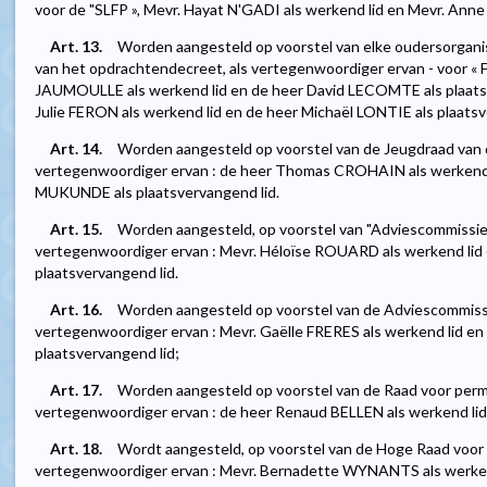
voor de "SLFP », Mevr. Hayat N'GADI als werkend lid en Mevr. Ann
Art. 13.
Worden aangesteld op voorstel van elke oudersorganisati
van het opdrachtendecreet, als vertegenwoordiger ervan - voor « 
JAUMOULLE als werkend lid en de heer David LECOMTE als plaatsve
Julie FERON als werkend lid en de heer Michaël LONTIE als plaatsv
Art. 14.
Worden aangesteld op voorstel van de Jeugdraad van
vertegenwoordiger ervan : de heer Thomas CROHAIN als werkend 
MUKUNDE als plaatsvervangend lid.
Art. 15.
Worden aangesteld, op voorstel van "Adviescommissie v
vertegenwoordiger ervan : Mevr. Héloïse ROUARD als werkend lid
plaatsvervangend lid.
Art. 16.
Worden aangesteld op voorstel van de Adviescommissi
vertegenwoordiger ervan : Mevr. Gaëlle FRERES als werkend lid e
plaatsvervangend lid;
Art. 17.
Worden aangesteld op voorstel van de Raad voor perm
vertegenwoordiger ervan : de heer Renaud BELLEN als werkend lid
Art. 18.
Wordt aangesteld, op voorstel van de Hoge Raad voor d
vertegenwoordiger ervan : Mevr. Bernadette WYNANTS als werke