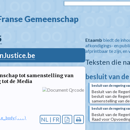
 Franse Gemeenschap  
5
Etaamb
biedt de inho
afkondigings- en publ
afprintbaar te zijn, en 
nJustice.be
Teksten die n
besluit van d
nschap tot samenstelling van
 tot de Media
besluit van de regering 
Besluit van de Rege
besluit van de Rege
samenstelling van d
besluit van de regering v
Besluit van de Rege
le_body(...)
NL | FR
Raad voor Opvoeding