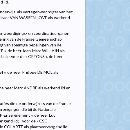
 lid.
nderwijs, als vertegenwoordiger van het
 Olivier VAN WASSENHOVE als werkend
genwoordigings- en coördinatieorganen
gering van de Franse Gemeenschap
ging van sommige bepalingen van de
CP », de heer Jean-Marc WILLAIN als
id; - voor de « CPEONS », de heer
I », de heer Philippe DE MOL als
 de heer Marc ANDRE als werkend lid en
aties die de onderwijzers van de Franse
enigingen die bij de Nationale
SP-Enseignement », de heer Luc
gend lid; - voor de « CSC-
ie COLARTE als plaatsvervangend lid; -