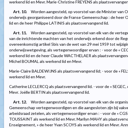
werkend lid en Mevr. Marie-Christine FREYENS als plaatsvervangend
Art. 10.
Worden aangesteld, op voorstel van de Minister van O
onderwijs georganiseerd door de Franse Gemeenschap : de heer
lid en de heer Philippe LATINIS als plaatsvervangend lid.
Art. 11.
Worden aangesteld, op voorstel van elk van de verte
van de inrichtende machten van het onderwijs erkend door de Re
overeenkomstig artikel 5bis van de wet van 29 mei 1959 tot wijzi
onderwijswetgeving, als vertegenwoordiger ervan : - voor de « CE
werkend lid en de heer Claude WACTHELAER als plaatsvervangend l
Michel BOUMAL als werkend lid en Mevr.
Marie-Claire BALDEWIJNS als plaatsvervangend lid; - voor de « FELS
werkend lid en Mevr.
Catherine LECLERCQ als plaatsvervangend lid. - voor de « SEGEC,
Mevr. Joëlle BERTIN als plaatsvervangend lid.
Art. 12.
Worden aangesteld, op voorstel van elk van de organis
Gemeenschap vertegenwoordigen en die aangesloten zijn bij vakver
arbeidsraad zetelen, als vertegenwoordiger ervan : - voor de « CG
TOUSSAINT als werkend lid en Mevr. Marilyn MAHY als plaatsvervan
Enseignement, » de heer Yvan SCOYS als werkend lid en Mevr. Ann