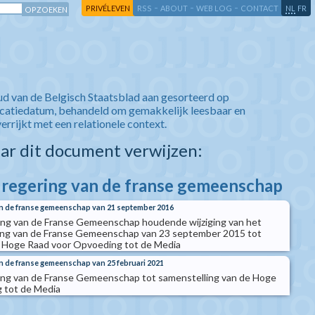
-
-
-
-
PRIVÉLEVEN
RSS
ABOUT
WEB LOG
CONTACT
NL
FR
ud van de Belgisch Staatsblad aan gesorteerd op
icatiedatum, behandeld om gemakkelijk leesbaar en
verrijkt met een relationele context.
aar dit document verwijzen:
e regering van de franse gemeenschap
van de franse gemeenschap van 21 september 2016
ring van de Franse Gemeenschap houdende wijziging van het
ring van de Franse Gemeenschap van 23 september 2015 tot
e Hoge Raad voor Opvoeding tot de Media
an de franse gemeenschap van 25 februari 2021
ring van de Franse Gemeenschap tot samenstelling van de Hoge
 tot de Media