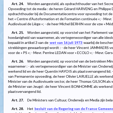
Art. 24.
Worden aangesteld, als opdrachthouder van het Secre
Opvoeding tot de media : de heren Gérard HARVENG en Philippe
opdrachthouder bij de Documentatiecentra voor opvoeding tot de 
het « Centre d'Autoformation et de Formation continuée »; - Mevr
Audiovisuel de Liège »; - de heer Michel BERHIN voor de vzw « Méd
Art. 25.
Worden aangesteld, op voorstel van het Parlement va
hoedanigheid van waarnemer, als vertegenwoordiger van alle ideolo
bepaald in artikel 3 van de
wet van 16 juli 1973
waarbij de bescher
strekkingen gewaarborgd wordt : - de heer Vincent JAMMAERS voo
voor de « PS »; - Mevr. Perrine LEDAN voor « ECOLO »; - Mevr. G
Art. 26.
Worden aangesteld, op voorstel van de betrokken Mini
waarnemer : - als vertegenwoordiger van de Minister van Onderw
werkend lid en de heer Quentin HAYOIS als plaatsvervangend lid; 
van Permanente opvoeding, de heer Olivier LARUELLE als werkend l
Minister van de Audiovisuele sector, de heer Thomas GILSON als w
de Minister van Jeugd : de heer Vincent BONHOMME als werkend 
plaatsvervangend lid.
Art. 27.
De Ministers van Cultuur, Onderwijs en Media zijn belas
Art. 28.
Het
besluit van de Regering van de Franse Gemeen