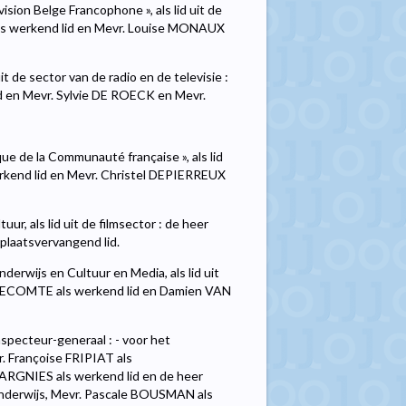
sion Belge Francophone », als lid uit de
als werkend lid en Mevr. Louise MONAUX
t de sector van de radio en de televisie :
 en Mevr. Sylvie DE ROECK en Mevr.
e de la Communauté française », als lid
erkend lid en Mevr. Christel DEPIERREUX
r, als lid uit de filmsector : de heer
laatsvervangend lid.
erwijs en Cultuur en Media, als lid uit
n LECOMTE als werkend lid en Damien VAN
specteur-generaal : - voor het
. Françoise FRIPIAT als
 WARGNIES als werkend lid en de heer
onderwijs, Mevr. Pascale BOUSMAN als