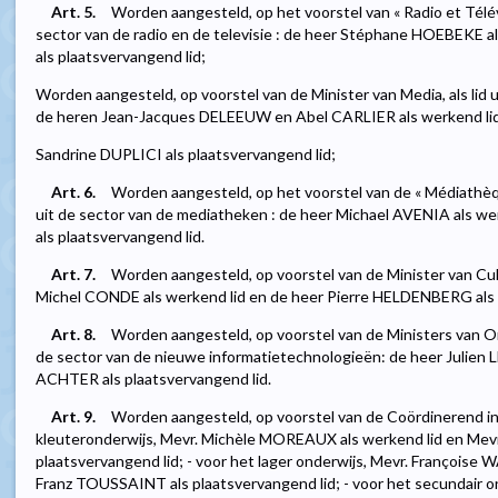
Art. 5.
Worden aangesteld, op het voorstel van « Radio et Télévi
sector van de radio en de televisie : de heer Stéphane HOEBEKE 
als plaatsvervangend lid;
Worden aangesteld, op voorstel van de Minister van Media, als lid ui
de heren Jean-Jacques DELEEUW en Abel CARLIER als werkend lid
Sandrine DUPLICI als plaatsvervangend lid;
Art. 6.
Worden aangesteld, op het voorstel van de « Médiathèqu
uit de sector van de mediatheken : de heer Michael AVENIA als w
als plaatsvervangend lid.
Art. 7.
Worden aangesteld, op voorstel van de Minister van Cultuu
Michel CONDE als werkend lid en de heer Pierre HELDENBERG als p
Art. 8.
Worden aangesteld, op voorstel van de Ministers van Ond
de sector van de nieuwe informatietechnologieën: de heer Julie
ACHTER als plaatsvervangend lid.
Art. 9.
Worden aangesteld, op voorstel van de Coördinerend in
kleuteronderwijs, Mevr. Michèle MOREAUX als werkend lid en Mevr
plaatsvervangend lid; - voor het lager onderwijs, Mevr. Françoise
Franz TOUSSAINT als plaatsvervangend lid; - voor het secundair 