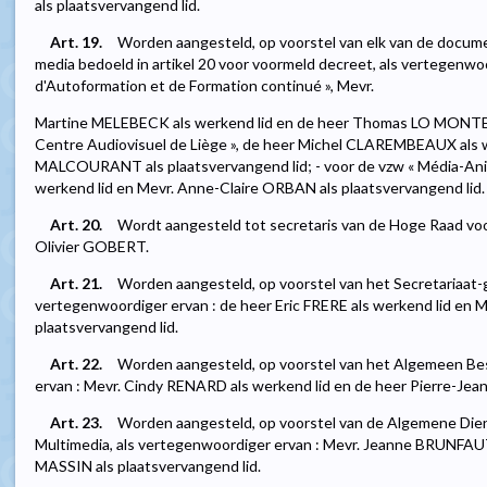
als plaatsvervangend lid.
Art. 19.
Worden aangesteld, op voorstel van elk van de docum
media bedoeld in artikel 20 voor voormeld decreet, als vertegenwoo
d'Autoformation et de Formation continué », Mevr.
Martine MELEBECK als werkend lid en de heer Thomas LO MONTE al
Centre Audiovisuel de Liège », de heer Michel CLAREMBEAUX als w
MALCOURANT als plaatsvervangend lid; - voor de vzw « Média-Ani
werkend lid en Mevr. Anne-Claire ORBAN als plaatsvervangend lid.
Art. 20.
Wordt aangesteld tot secretaris van de Hoge Raad voo
Olivier GOBERT.
Art. 21.
Worden aangesteld, op voorstel van het Secretariaat
vertegenwoordiger ervan : de heer Eric FRERE als werkend lid e
plaatsvervangend lid.
Art. 22.
Worden aangesteld, op voorstel van het Algemeen Be
ervan : Mevr. Cindy RENARD als werkend lid en de heer Pierre-Jea
Art. 23.
Worden aangesteld, op voorstel van de Algemene Dien
Multimedia, als vertegenwoordiger ervan : Mevr. Jeanne BRUNFAUT
MASSIN als plaatsvervangend lid.