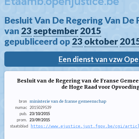
Etaamb.openjustice.be
Besluit Van De Regering Van De
van 
23
september
2015
gepubliceerd op 
23
oktober
201
Een dienst van vzw Ope
Besluit van de Regering van de Franse Gemee
de Hoge Raad voor Opvoeding
bron
ministerie van de franse gemeenschap
numac
2015029539
pub.
23/10/2015
prom.
23/09/2015
staatsblad
https://www.ejustice.just.fgov.be/cgi/artic