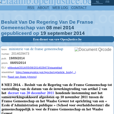
^
-
NL
FR
RSS
ABOUT
WEB LOG
CONTACT
Besluit Van De Regering Van De Franse
Gemeenschap van
08
mei
2014
gepubliceerd op
19
september
2014
Een dienst van vzw OpenJustice.be
ministerie van de franse gemeenschap
bron
2014029473
numac
19/09/2014
pub.
08/05/2014
prom.
ELI
eli/besluit/2014/05/08/2014029473/staatsblad
staatsblad
https://www.ejustice.just.fgov.be/cgi/article_body(...)
links
Raad van State (chrono)
8 MEI 2014. - Besluit van de Regering van de Franse Gemeenschap tot
vaststelling van de datum van de inwerkingtreding van artikel 2 van
het
decreet van 20 december 2011
houdende instemming met het
samenwerkingsakkoord afgesloten op 10 november 2011 tussen de
Franse Gemeenschap en het Waalse Gewest tot oprichting van een «
Ecole d'Administration publique » (School voor overheidsbestuur) die
gemeenschappelijk is voor de Franse Gemeenschap en het Waalse
Gewest