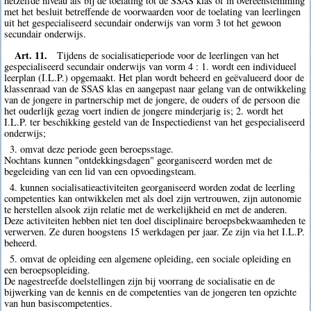
hetzelfde niveau als bij de toelating tot de SSAS klas of in overeenstemming
met het besluit betreffende de voorwaarden voor de toelating van leerlingen
uit het gespecialiseerd secundair onderwijs van vorm 3 tot het gewoon
secundair onderwijs.
Art. 11.
Tijdens de socialisatieperiode voor de leerlingen van het
gespecialiseerd secundair onderwijs van vorm 4 : 1. wordt een individueel
leerplan (I.L.P.) opgemaakt. Het plan wordt beheerd en geëvalueerd door de
klassenraad van de SSAS klas en aangepast naar gelang van de ontwikkeling
van de jongere in partnerschip met de jongere, de ouders of de persoon die
het ouderlijk gezag voert indien de jongere minderjarig is; 2. wordt het
I.L.P. ter beschikking gesteld van de Inspectiedienst van het gespecialiseerd
onderwijs;
3. omvat deze periode geen beroepsstage.
Nochtans kunnen "ontdekkingsdagen" georganiseerd worden met de
begeleiding van een lid van een opvoedingsteam.
4. kunnen socialisatieactiviteiten georganiseerd worden zodat de leerling
competenties kan ontwikkelen met als doel zijn vertrouwen, zijn autonomie
te herstellen alsook zijn relatie met de werkelijkheid en met de anderen.
Deze activiteiten hebben niet ten doel disciplinaire beroepsbekwaamheden te
verwerven. Ze duren hoogstens 15 werkdagen per jaar. Ze zijn via het I.L.P.
beheerd.
5. omvat de opleiding een algemene opleiding, een sociale opleiding en
een beroepsopleiding.
De nagestreefde doelstellingen zijn bij voorrang de socialisatie en de
bijwerking van de kennis en de competenties van de jongeren ten opzichte
van hun basiscompetenties.