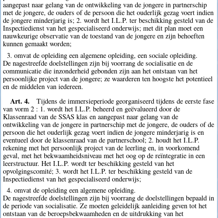
aangepast naar gelang van de ontwikkeling van de jongere in partnerschip
met de jongere, de ouders of de persoon die het ouderlijk gezag voert indien
de jongere minderjarig is; 2. wordt het I.L.P. ter beschikking gesteld van de
Inspectiedienst van het gespecialiseerd onderwijs; met dit plan moet een
nauwkeurige observatie van de toestand van de jongere en zijn behoeften
kunnen gemaakt worden;
3. omvat de opleiding een algemene opleiding, een sociale opleiding.
De nagestreefde doelstellingen zijn bij voorrang de socialisatie en de
communicatie die inzonderheid gebonden zijn aan het ontstaan van het
persoonlijke project van de jongere; ze waarderen ten hoogste het potentieel
en de middelen van iedereen.
Art. 4.
Tijdens de immersieperiode georganiseerd tijdens de eerste fase
van vorm 2 : 1. wordt het I.L.P. beheerd en geëvalueerd door de
Klassenraad van de SSAS klas en aangepast naar gelang van de
ontwikkeling van de jongere in partnerschip met de jongere, de ouders of de
persoon die het ouderlijk gezag voert indien de jongere minderjarig is en
eventueel door de klassenraad van de partnerschool; 2. houdt het I.L.P.
rekening met het persoonlijk project van de leerling en, in voorkomend
geval, met het bekwaamheidsniveau met het oog op de reïntegratie in een
leerstructuur. Het I.L.P. wordt ter beschikking gesteld van het
opvolgingscomité; 3. wordt het I.L.P. ter beschikking gesteld van de
Inspectiedienst van het gespecialiseerd onderwijs;
4. omvat de opleiding een algemene opleiding.
De nagestreefde doelstellingen zijn bij voorrang de doelstellingen bepaald in
de periode van socialisatie. Ze moeten geleidelijk aanleiding geven tot het
ontstaan van de beroepsbekwaamheden en de uitdrukking van het