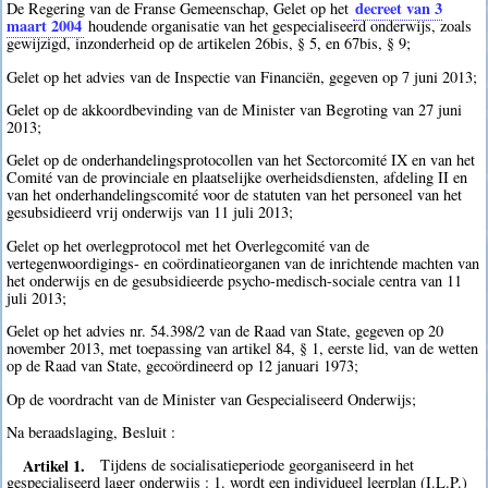
decreet van 3
De Regering van de Franse Gemeenschap, Gelet op het
maart 2004
houdende organisatie van het gespecialiseerd onderwijs, zoals
gewijzigd, inzonderheid op de artikelen 26bis, § 5, en 67bis, § 9;
Gelet op het advies van de Inspectie van Financiën, gegeven op 7 juni 2013;
Gelet op de akkoordbevinding van de Minister van Begroting van 27 juni
2013;
Gelet op de onderhandelingsprotocollen van het Sectorcomité IX en van het
Comité van de provinciale en plaatselijke overheidsdiensten, afdeling II en
van het onderhandelingscomité voor de statuten van het personeel van het
gesubsidieerd vrij onderwijs van 11 juli 2013;
Gelet op het overlegprotocol met het Overlegcomité van de
vertegenwoordigings- en coördinatieorganen van de inrichtende machten van
het onderwijs en de gesubsidieerde psycho-medisch-sociale centra van 11
juli 2013;
Gelet op het advies nr. 54.398/2 van de Raad van State, gegeven op 20
november 2013, met toepassing van artikel 84, § 1, eerste lid, van de wetten
op de Raad van State, gecoördineerd op 12 januari 1973;
Op de voordracht van de Minister van Gespecialiseerd Onderwijs;
Na beraadslaging, Besluit :
Artikel 1.
Tijdens de socialisatieperiode georganiseerd in het
gespecialiseerd lager onderwijs : 1. wordt een individueel leerplan (I.L.P.)