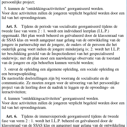
persoonlijke project;
5. kunnen de "ontdekkingsactiviteiten" georganiseerd worden.
Voor deze activiteiten zullen de jongeren verplicht begeleid worden door een
lid van het opvoedingsteam.
Art. 5.
Tijdens de periode van socialisatie georganiseerd tijdens de
tweede fase van vorm 2 : 1. wordt een individueel leerplan (I.L.P.)
opgemaakt. Het plan wordt beheerd en geëvalueerd door de klassenraad van
de SSAS klas en wordt aangepast naar gelang van de ontwikkeling van de
jongere in partnerschip met de jongere, de ouders of de persoon die het
ouderlijk gezag voert indien de jongere minderjarig is; 2. wordt het I.L.P.
ter beschikking gesteld van de Inspectiedienst van het gespecialiseerd
onderwijs; met dit plan moet een nauwkeurige observatie van de toestand
van de jongere en zijn behoeften kunnen verricht worden;
3. omvat de opleiding een algemene opleiding, een sociale opleiding en
een beroepsopleiding.
De nastreefde doelstellingen zijn bij voorrang de socialisatie en de
communicatie. Ze moeten zorgen voor de uitvoering van het persoonlijke
project van de leerling door de nadruk te leggen op de opvoedings- en
leeractiviteiten;
4. kunnen "ontdekkingsactiviteiten" georganiseerd worden.
Voor deze activiteiten zullen de jongeren verplicht begeleid worden door een
lid van het opvoedingsteam.
Art. 6.
Tijdens de immersieperiode georganiseerd tijdens de tweede
fase van vorm 2 : 1. wordt het I.L.P. beheerd en geëvalueerd door de
klassenraad van de SSAS klas en aangepast naar gelang van de ontwikkeling