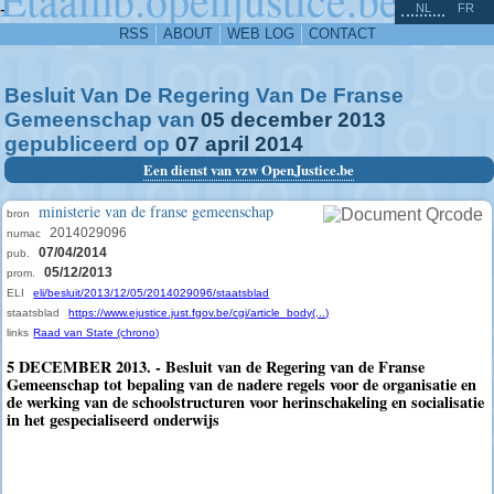
^
-
NL
FR
RSS
ABOUT
WEB LOG
CONTACT
Besluit Van De Regering Van De Franse
Gemeenschap van
05
december
2013
gepubliceerd op
07
april
2014
Een dienst van vzw OpenJustice.be
ministerie van de franse gemeenschap
bron
2014029096
numac
07/04/2014
pub.
05/12/2013
prom.
ELI
eli/besluit/2013/12/05/2014029096/staatsblad
staatsblad
https://www.ejustice.just.fgov.be/cgi/article_body(...)
links
Raad van State (chrono)
5 DECEMBER 2013. - Besluit van de Regering van de Franse
Gemeenschap tot bepaling van de nadere regels voor de organisatie en
de werking van de schoolstructuren voor herinschakeling en socialisatie
in het gespecialiseerd onderwijs