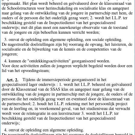
opgemaakt. Het plan wordt beheerd en geëvalueerd door de klassenraad van
de Schoolstructuren voor herinschakeling en socialisatie klas en aangepast
naar gelang van de ontwikkeling van de jongere in partnerschip met hem, de
ouders of de persoon die het ouderlijk gezag voert; 2. wordt het I.L.P. ter
beschikking gesteld van de Inspectiedienst van het gespecialiseerd
onderwijs; met dit plan moet een nauwkeurige observatie van de toestand
van de jongere en zijn behoeften kunnen verricht worden;
3. omvat de opleiding een algemene opleiding, een sociale opleiding.
De nagestreefde doelstellingen zijn bij voorrang de opvang, het luisteren, de
socialisatie en de bijwerking van de kennis en de competenties van de
jongeren;
4. kunnen de "ontdekkingsactiviteiten" georganiseerd worden.
Voor deze activiteiten zullen de jongeren verplicht begeleid worden door een
lid van het opvoedingsteam;
Art. 2.
Tijdens de immersieperiode georganiseerd in het
gespecialiseerd lager onderwijs : 1. wordt het I.L.P. beheerd en geëvalueerd
door de Klassenraad van de SSAS klas en aangepast naar gelang van de
ontwikkeling van de jongere in partnerschip met de jongere, de ouders of de
persoon die het ouderlijk gezag voert en eventueel door de klassenraad van
de partnerschool; 2. houdt het I.L.P. rekening met het persoonlijk project
van de leerling en, in voorkomend geval, van het studieniveau dat verwacht
wordt voor de reïntegratie in een leerstructuur 3. wordt het I.L.P. ter
beschikking gesteld van de Inspectiedienst van het gespecialiseerd
onderwijs;
4. omvat de opleiding een algemene opleiding.
De nagestreefde doelstellingen zijn bij voorrang de doelstellingen bepaald in