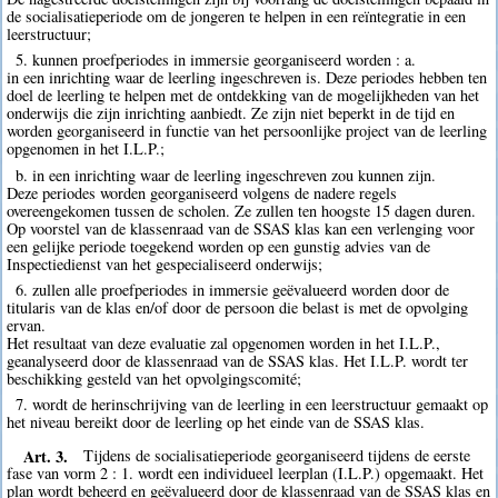
de socialisatieperiode om de jongeren te helpen in een reïntegratie in een
leerstructuur;
5. kunnen proefperiodes in immersie georganiseerd worden : a.
in een inrichting waar de leerling ingeschreven is. Deze periodes hebben ten
doel de leerling te helpen met de ontdekking van de mogelijkheden van het
onderwijs die zijn inrichting aanbiedt. Ze zijn niet beperkt in de tijd en
worden georganiseerd in functie van het persoonlijke project van de leerling
opgenomen in het I.L.P.;
b. in een inrichting waar de leerling ingeschreven zou kunnen zijn.
Deze periodes worden georganiseerd volgens de nadere regels
overeengekomen tussen de scholen. Ze zullen ten hoogste 15 dagen duren.
Op voorstel van de klassenraad van de SSAS klas kan een verlenging voor
een gelijke periode toegekend worden op een gunstig advies van de
Inspectiedienst van het gespecialiseerd onderwijs;
6. zullen alle proefperiodes in immersie geëvalueerd worden door de
titularis van de klas en/of door de persoon die belast is met de opvolging
ervan.
Het resultaat van deze evaluatie zal opgenomen worden in het I.L.P.,
geanalyseerd door de klassenraad van de SSAS klas. Het I.L.P. wordt ter
beschikking gesteld van het opvolgingscomité;
7. wordt de herinschrijving van de leerling in een leerstructuur gemaakt op
het niveau bereikt door de leerling op het einde van de SSAS klas.
Art. 3.
Tijdens de socialisatieperiode georganiseerd tijdens de eerste
fase van vorm 2 : 1. wordt een individueel leerplan (I.L.P.) opgemaakt. Het
plan wordt beheerd en geëvalueerd door de klassenraad van de SSAS klas en