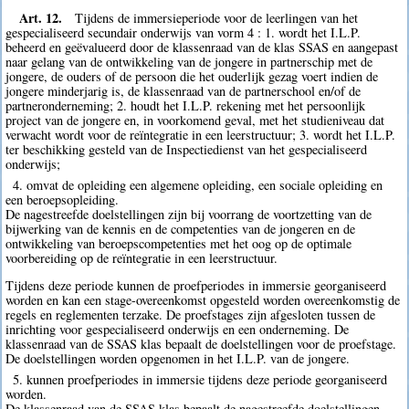
Art. 12.
Tijdens de immersieperiode voor de leerlingen van het
gespecialiseerd secundair onderwijs van vorm 4 : 1. wordt het I.L.P.
beheerd en geëvalueerd door de klassenraad van de klas SSAS en aangepast
naar gelang van de ontwikkeling van de jongere in partnerschip met de
jongere, de ouders of de persoon die het ouderlijk gezag voert indien de
jongere minderjarig is, de klassenraad van de partnerschool en/of de
partneronderneming; 2. houdt het I.L.P. rekening met het persoonlijk
project van de jongere en, in voorkomend geval, met het studieniveau dat
verwacht wordt voor de reïntegratie in een leerstructuur; 3. wordt het I.L.P.
ter beschikking gesteld van de Inspectiedienst van het gespecialiseerd
onderwijs;
4. omvat de opleiding een algemene opleiding, een sociale opleiding en
een beroepsopleiding.
De nagestreefde doelstellingen zijn bij voorrang de voortzetting van de
bijwerking van de kennis en de competenties van de jongeren en de
ontwikkeling van beroepscompetenties met het oog op de optimale
voorbereiding op de reïntegratie in een leerstructuur.
Tijdens deze periode kunnen de proefperiodes in immersie georganiseerd
worden en kan een stage-overeenkomst opgesteld worden overeenkomstig de
regels en reglementen terzake. De proefstages zijn afgesloten tussen de
inrichting voor gespecialiseerd onderwijs en een onderneming. De
klassenraad van de SSAS klas bepaalt de doelstellingen voor de proefstage.
De doelstellingen worden opgenomen in het I.L.P. van de jongere.
5. kunnen proefperiodes in immersie tijdens deze periode georganiseerd
worden.
De klassenraad van de SSAS klas bepaalt de nagestreefde doelstellingen