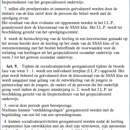
Inspectiedienst van het gespecialiseerd onderwijs;
7. zullen alle proefperiodes in immersie geëvalueerd worden door de
titularis van de klas en/of door de persoon die belast wordt met de
opvolging ervan.
Het resultaat van deze evaluatie zal opgenomen worden in het I.L.P.,
geanalyseerd door de klassenraad van de SSAS klas. Het I.L.P. wordt ter
beschikking gesteld van het opvolgingscomité;
8. wordt de herinschrijving van de leerling in een leerstructuur gemaakt op
het niveau bereikt door de leerling op het einde van de SSAS klas of in
overeenstemming met het besluit betreffende de voorwaarden voor de
toelating van leerlingen uit het gespecialiseerd secundair onderwijs van
vorm 3 tot het gewoon secundair onderwijs .
Art. 9.
Tijdens de socialisatieperiode georganiseerd tijdens de tweede
fase van vorm 3 : 1. wordt een individueel leerplan (I.L.P.) opgesteld. Het
plan wordt beheerd en geëvalueerd door de klassenraad van de SSAS klas en
wordt aangepast naar gelang van de ontwikkeling van de jongere in
partnerschap met de jongere, de ouders of de persoon die het ouderlijk
gezag voert indien de jongere minderjarig is; 2. wordt het I.L.P. ter
beschikking gesteld van de Inspectiedienst van het gespecialiseerd
onderwijs;
3. omvat deze periode geen beroepsstage.
Nochtans kunnen "ontdekkingsdagen" georganiseerd worden met de
begeleiding van een lid van een opvoedingsteam.
4. kunnen socialisatieactiviteiten georganiseerd worden zodat de leerling
competenties kan ontwikkelen met als doel zijn vertrouwen, zijn autonomie