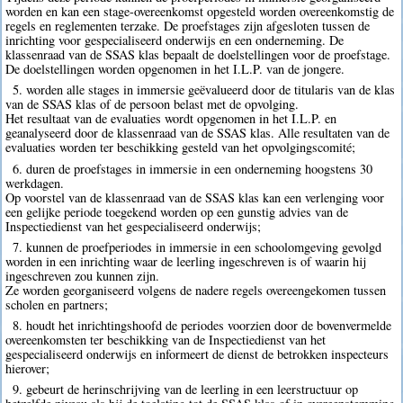
worden en kan een stage-overeenkomst opgesteld worden overeenkomstig de
regels en reglementen terzake. De proefstages zijn afgesloten tussen de
inrichting voor gespecialiseerd onderwijs en een onderneming. De
klassenraad van de SSAS klas bepaalt de doelstellingen voor de proefstage.
De doelstellingen worden opgenomen in het I.L.P. van de jongere.
5. worden alle stages in immersie geëvalueerd door de titularis van de klas
van de SSAS klas of de persoon belast met de opvolging.
Het resultaat van de evaluaties wordt opgenomen in het I.L.P. en
geanalyseerd door de klassenraad van de SSAS klas. Alle resultaten van de
evaluaties worden ter beschikking gesteld van het opvolgingscomité;
6. duren de proefstages in immersie in een onderneming hoogstens 30
werkdagen.
Op voorstel van de klassenraad van de SSAS klas kan een verlenging voor
een gelijke periode toegekend worden op een gunstig advies van de
Inspectiedienst van het gespecialiseerd onderwijs;
7. kunnen de proefperiodes in immersie in een schoolomgeving gevolgd
worden in een inrichting waar de leerling ingeschreven is of waarin hij
ingeschreven zou kunnen zijn.
Ze worden georganiseerd volgens de nadere regels overeengekomen tussen
scholen en partners;
8. houdt het inrichtingshoofd de periodes voorzien door de bovenvermelde
overeenkomsten ter beschikking van de Inspectiedienst van het
gespecialiseerd onderwijs en informeert de dienst de betrokken inspecteurs
hierover;
9. gebeurt de herinschrijving van de leerling in een leerstructuur op