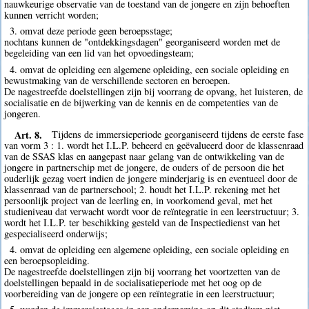
nauwkeurige observatie van de toestand van de jongere en zijn behoeften
kunnen verricht worden;
3. omvat deze periode geen beroepsstage;
nochtans kunnen de "ontdekkingsdagen" georganiseerd worden met de
begeleiding van een lid van het opvoedingsteam;
4. omvat de opleiding een algemene opleiding, een sociale opleiding en
bewustmaking van de verschillende sectoren en beroepen.
De nagestreefde doelstellingen zijn bij voorrang de opvang, het luisteren, de
socialisatie en de bijwerking van de kennis en de competenties van de
jongeren.
Art. 8.
Tijdens de immersieperiode georganiseerd tijdens de eerste fase
van vorm 3 : 1. wordt het I.L.P. beheerd en geëvalueerd door de klassenraad
van de SSAS klas en aangepast naar gelang van de ontwikkeling van de
jongere in partnerschip met de jongere, de ouders of de persoon die het
ouderlijk gezag voert indien de jongere minderjarig is en eventueel door de
klassenraad van de partnerschool; 2. houdt het I.L.P. rekening met het
persoonlijk project van de leerling en, in voorkomend geval, met het
studieniveau dat verwacht wordt voor de reïntegratie in een leerstructuur; 3.
wordt het I.L.P. ter beschikking gesteld van de Inspectiedienst van het
gespecialiseerd onderwijs;
4. omvat de opleiding een algemene opleiding, een sociale opleiding en
een beroepsopleiding.
De nagestreefde doelstellingen zijn bij voorrang het voortzetten van de
doelstellingen bepaald in de socialisatieperiode met het oog op de
voorbereiding van de jongere op een reïntegratie in een leerstructuur;