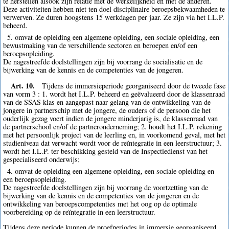
te herstellen alsook zijn relatie met de werkelijkheid en met de anderen.
Deze activiteiten hebben niet ten doel disciplinaire beroepsbekwaamheden te
verwerven. Ze duren hoogstens 15 werkdagen per jaar. Ze zijn via het I.L.P.
beheerd.
5. omvat de opleiding een algemene opleiding, een sociale opleiding, een
bewustmaking van de verschillende sectoren en beroepen en/of een
beroepsopleiding.
De nagestreefde doelstellingen zijn bij voorrang de socialisatie en de
bijwerking van de kennis en de competenties van de jongeren.
Art. 10.
Tijdens de immersieperiode georganiseerd door de tweede fase
van vorm 3 : 1. wordt het I.L.P. beheerd en geëvalueerd door de klassenraad
van de SSAS klas en aangepast naar gelang van de ontwikkeling van de
jongere in partnerschip met de jongere, de ouders of de persoon die het
ouderlijk gezag voert indien de jongere minderjarig is, de klassenraad van
de partnerschool en/of de partneronderneming; 2. houdt het I.L.P. rekening
met het persoonlijk project van de leerling en, in voorkomend geval, met het
studieniveau dat verwacht wordt voor de reïntegratie in een leerstructuur; 3.
wordt het I.L.P. ter beschikking gesteld van de Inspectiedienst van het
gespecialiseerd onderwijs;
4. omvat de opleiding een algemene opleiding, een sociale opleiding en
een beroepsopleiding.
De nagestreefde doelstellingen zijn bij voorrang de voortzetting van de
bijwerking van de kennis en de competenties van de jongeren en de
ontwikkeling van beroepscompetenties met het oog op de optimale
voorbereiding op de reïntegratie in een leerstructuur.
Tijdens deze periode kunnen de proefperiodes in immersie georganiseerd