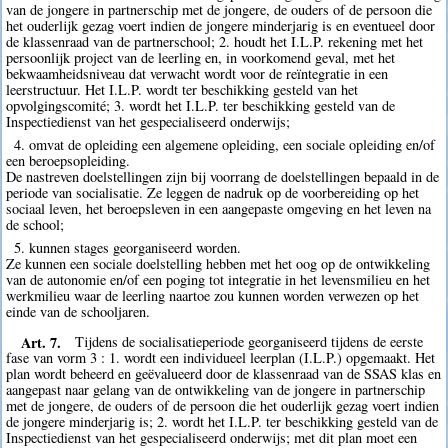
van de jongere in partnerschip met de jongere, de ouders of de persoon die
het ouderlijk gezag voert indien de jongere minderjarig is en eventueel door
de klassenraad van de partnerschool; 2. houdt het I.L.P. rekening met het
persoonlijk project van de leerling en, in voorkomend geval, met het
bekwaamheidsniveau dat verwacht wordt voor de reïntegratie in een
leerstructuur. Het I.L.P. wordt ter beschikking gesteld van het
opvolgingscomité; 3. wordt het I.L.P. ter beschikking gesteld van de
Inspectiedienst van het gespecialiseerd onderwijs;
4. omvat de opleiding een algemene opleiding, een sociale opleiding en/of
een beroepsopleiding.
De nastreven doelstellingen zijn bij voorrang de doelstellingen bepaald in de
periode van socialisatie. Ze leggen de nadruk op de voorbereiding op het
sociaal leven, het beroepsleven in een aangepaste omgeving en het leven na
de school;
5. kunnen stages georganiseerd worden.
Ze kunnen een sociale doelstelling hebben met het oog op de ontwikkeling
van de autonomie en/of een poging tot integratie in het levensmilieu en het
werkmilieu waar de leerling naartoe zou kunnen worden verwezen op het
einde van de schooljaren.
Art. 7.
Tijdens de socialisatieperiode georganiseerd tijdens de eerste
fase van vorm 3 : 1. wordt een individueel leerplan (I.L.P.) opgemaakt. Het
plan wordt beheerd en geëvalueerd door de klassenraad van de SSAS klas en
aangepast naar gelang van de ontwikkeling van de jongere in partnerschip
met de jongere, de ouders of de persoon die het ouderlijk gezag voert indien
de jongere minderjarig is; 2. wordt het I.L.P. ter beschikking gesteld van de
Inspectiedienst van het gespecialiseerd onderwijs; met dit plan moet een