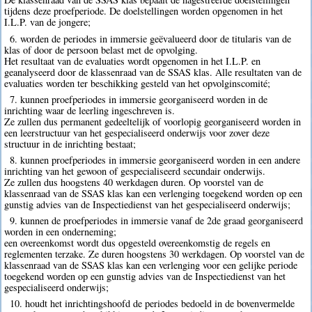
tijdens deze proefperiode. De doelstellingen worden opgenomen in het
I.L.P. van de jongere;
6. worden de periodes in immersie geëvalueerd door de titularis van de
klas of door de persoon belast met de opvolging.
Het resultaat van de evaluaties wordt opgenomen in het I.L.P. en
geanalyseerd door de klassenraad van de SSAS klas. Alle resultaten van de
evaluaties worden ter beschikking gesteld van het opvolginscomité;
7. kunnen proefperiodes in immersie georganiseerd worden in de
inrichting waar de leerling ingeschreven is.
Ze zullen dus permanent gedeeltelijk of voorlopig georganiseerd worden in
een leerstructuur van het gespecialiseerd onderwijs voor zover deze
structuur in de inrichting bestaat;
8. kunnen proefperiodes in immersie georganiseerd worden in een andere
inrichting van het gewoon of gespecialiseerd secundair onderwijs.
Ze zullen dus hoogstens 40 werkdagen duren. Op voorstel van de
klassenraad van de SSAS klas kan een verlenging toegekend worden op een
gunstig advies van de Inspectiedienst van het gespecialiseerd onderwijs;
9. kunnen de proefperiodes in immersie vanaf de 2de graad georganiseerd
worden in een onderneming;
een overeenkomst wordt dus opgesteld overeenkomstig de regels en
reglementen terzake. Ze duren hoogstens 30 werkdagen. Op voorstel van de
klassenraad van de SSAS klas kan een verlenging voor een gelijke periode
toegekend worden op een gunstig advies van de Inspectiedienst van het
gespecialiseerd onderwijs;
10. houdt het inrichtingshoofd de periodes bedoeld in de bovenvermelde