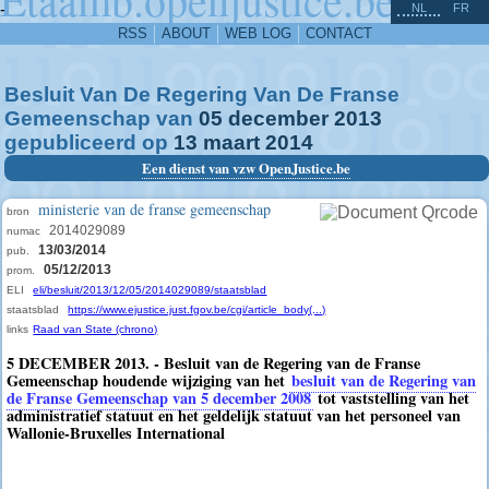
^
-
NL
FR
RSS
ABOUT
WEB LOG
CONTACT
Besluit Van De Regering Van De Franse
Gemeenschap van
05
december
2013
gepubliceerd op
13
maart
2014
Een dienst van vzw OpenJustice.be
ministerie van de franse gemeenschap
bron
2014029089
numac
13/03/2014
pub.
05/12/2013
prom.
ELI
eli/besluit/2013/12/05/2014029089/staatsblad
staatsblad
https://www.ejustice.just.fgov.be/cgi/article_body(...)
links
Raad van State (chrono)
5 DECEMBER 2013. - Besluit van de Regering van de Franse
Gemeenschap houdende wijziging van het
besluit van de Regering van
de Franse Gemeenschap van 5 december 2008
tot vaststelling van het
administratief statuut en het geldelijk statuut van het personeel van
Wallonie-Bruxelles International