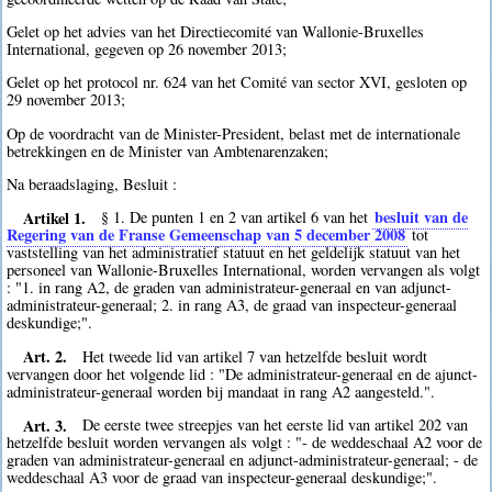
Gelet op het advies van het Directiecomité van Wallonie-Bruxelles
International, gegeven op 26 november 2013;
Gelet op het protocol nr. 624 van het Comité van sector XVI, gesloten op
29 november 2013;
Op de voordracht van de Minister-President, belast met de internationale
betrekkingen en de Minister van Ambtenarenzaken;
Na beraadslaging, Besluit :
Artikel 1.
besluit van de
§ 1. De punten 1 en 2 van artikel 6 van het
Regering van de Franse Gemeenschap van 5 december 2008
tot
vaststelling van het administratief statuut en het geldelijk statuut van het
personeel van Wallonie-Bruxelles International, worden vervangen als volgt
: "1. in rang A2, de graden van administrateur-generaal en van adjunct-
administrateur-generaal; 2. in rang A3, de graad van inspecteur-generaal
deskundige;".
Art. 2.
Het tweede lid van artikel 7 van hetzelfde besluit wordt
vervangen door het volgende lid : "De administrateur-generaal en de ajunct-
administrateur-generaal worden bij mandaat in rang A2 aangesteld.".
Art. 3.
De eerste twee streepjes van het eerste lid van artikel 202 van
hetzelfde besluit worden vervangen als volgt : "- de weddeschaal A2 voor de
graden van administrateur-generaal en adjunct-administrateur-generaal; - de
weddeschaal A3 voor de graad van inspecteur-generaal deskundige;".