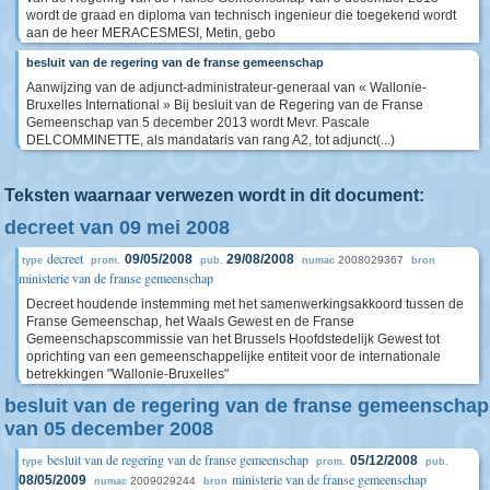
wordt de graad en diploma van technisch ingenieur die toegekend wordt
aan de heer MERACESMESI, Metin, gebo
besluit van de regering van de franse gemeenschap
Aanwijzing van de adjunct-administrateur-generaal van « Wallonie-
Bruxelles International » Bij besluit van de Regering van de Franse
Gemeenschap van 5 december 2013 wordt Mevr. Pascale
DELCOMMINETTE, als mandataris van rang A2, tot adjunct(...)
Teksten waarnaar verwezen wordt in dit document:
decreet van 09 mei 2008
decreet
09/05/2008
29/08/2008
2008029367
type
prom.
pub.
numac
bron
ministerie van de franse gemeenschap
Decreet houdende instemming met het samenwerkingsakkoord tussen de
Franse Gemeenschap, het Waals Gewest en de Franse
Gemeenschapscommissie van het Brussels Hoofdstedelijk Gewest tot
oprichting van een gemeenschappelijke entiteit voor de internationale
betrekkingen "Wallonie-Bruxelles"
besluit van de regering van de franse gemeenschap
van 05 december 2008
besluit van de regering van de franse gemeenschap
05/12/2008
type
prom.
pub.
ministerie van de franse gemeenschap
08/05/2009
2009029244
numac
bron