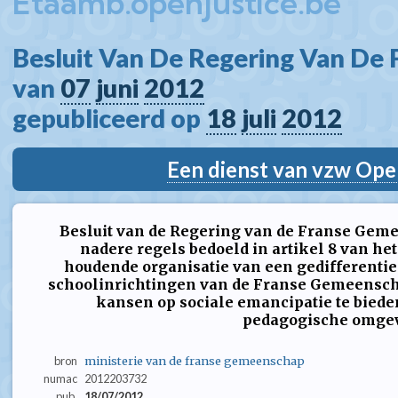
Etaamb.openjustice.be
Besluit Van De Regering Van De
van 
07
juni
2012
gepubliceerd op 
18
juli
2012
Een dienst van vzw Ope
Besluit van de Regering van de Franse Geme
nadere regels bedoeld in artikel 8 van het
houdende organisatie van een gedifferenti
schoolinrichtingen van de Franse Gemeenscha
kansen op sociale emancipatie te bieden
pedagogische omge
bron
ministerie van de franse gemeenschap
numac
2012203732
pub.
18/07/2012