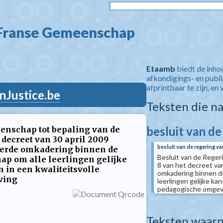
 Franse Gemeenschap  
Etaamb
biedt de inho
afkondigings- en publ
afprintbaar te zijn, en 
nJustice.be
Teksten die n
besluit van d
enschap tot bepaling van de
 decreet van 30 april 2009
besluit van de regering 
eerde omkadering binnen de
Besluit van de Reger
p om alle leerlingen gelijke
8 van het decreet va
 in een kwaliteitsvolle
omkadering binnen d
ving
leerlingen gelijke ka
pedagogische omgev
Teksten waarn