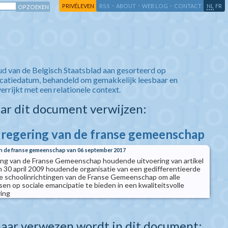
-
-
-
-
PRIVÉLEVEN
RSS
ABOUT
WEB LOG
CONTACT
NL
FR
ud van de Belgisch Staatsblad aan gesorteerd op
icatiedatum, behandeld om gemakkelijk leesbaar en
verrijkt met een relationele context.
aar dit document verwijzen:
e regering van de franse gemeenschap
van de franse gemeenschap van 06 september 2017
ing van de Franse Gemeenschap houdende uitvoering van artikel
n 30 april 2009 houdende organisatie van een gedifferentieerde
e schoolinrichtingen van de Franse Gemeenschap om alle
nsen op sociale emancipatie te bieden in een kwaliteitsvolle
ing
aar verwezen wordt in dit document: