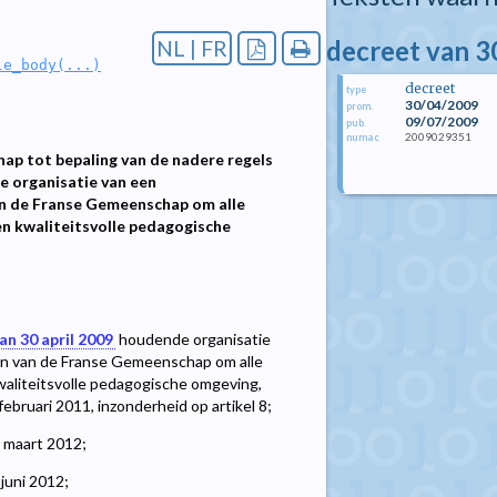
decreet van 3
NL | FR
le_body(...)
decreet
type
30/04/2009
prom.
09/07/2009
pub.
2009029351
numac
hap tot bepaling van de nadere regels
 organisatie van een
an de Franse Gemeenschap om alle
een kwaliteitsvolle pedagogische
an 30 april 2009
houdende organisatie
en van de Franse Gemeenschap om alle
kwaliteitsvolle pedagogische omgeving,
februari 2011, inzonderheid op artikel 8;
9 maart 2012;
juni 2012;