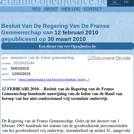
^
-
NL
FR
RSS
ABOUT
WEB LOG
CONTACT
Besluit Van De Regering Van De Franse
Gemeenschap van
12
februari
2010
gepubliceerd op
30
maart
2010
Een dienst van vzw OpenJustice.be
ministerie van de franse gemeenschap
bron
2010029144
numac
30/03/2010
pub.
12/02/2010
prom.
staatsblad
https://www.ejustice.just.fgov.be/cgi/article_body(...)
12 FEBRUARI 2010. - Besluit van de Regering van de Franse
Gemeenschap houdende aanwijzing van de leden van de Raad van
beroep van het niet-confessioneel vrij secundair onderwijs
De Regering van de Franse Gemeenschap, Gelet op het decreet van 1
februari 1993 houdende het statuut van de gesubsidieerde personeelsleden
van het gesubsidieerd vrij onderwijs, inzonderheid op artikel 81, aangevuld