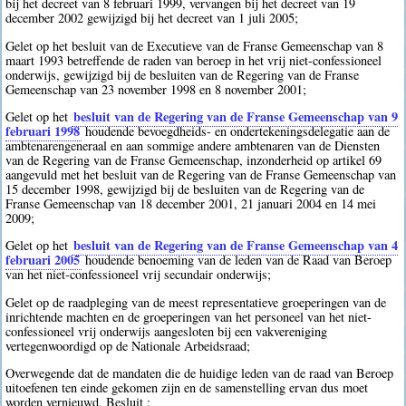
bij het decreet van 8 februari 1999, vervangen bij het decreet van 19
december 2002 gewijzigd bij het decreet van 1 juli 2005;
Gelet op het besluit van de Executieve van de Franse Gemeenschap van 8
maart 1993 betreffende de raden van beroep in het vrij niet-confessioneel
onderwijs, gewijzigd bij de besluiten van de Regering van de Franse
Gemeenschap van 23 november 1998 en 8 november 2001;
besluit van de Regering van de Franse Gemeenschap van 9
Gelet op het
februari 1998
houdende bevoegdheids- en ondertekeningsdelegatie aan de
ambtenarengeneraal en aan sommige andere ambtenaren van de Diensten
van de Regering van de Franse Gemeenschap, inzonderheid op artikel 69
aangevuld met het besluit van de Regering van de Franse Gemeenschap van
15 december 1998, gewijzigd bij de besluiten van de Regering van de
Franse Gemeenschap van 18 december 2001, 21 januari 2004 en 14 mei
2009;
besluit van de Regering van de Franse Gemeenschap van 4
Gelet op het
februari 2005
houdende benoeming van de leden van de Raad van Beroep
van het niet-confessioneel vrij secundair onderwijs;
Gelet op de raadpleging van de meest representatieve groeperingen van de
inrichtende machten en de groeperingen van het personeel van het niet-
confessioneel vrij onderwijs aangesloten bij een vakvereniging
vertegenwoordigd op de Nationale Arbeidsraad;
Overwegende dat de mandaten die de huidige leden van de raad van Beroep
uitoefenen ten einde gekomen zijn en de samenstelling ervan dus moet
worden vernieuwd, Besluit :