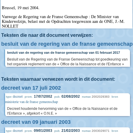
Brussel, 19 mei 2004.
Vanwege de Regering van de Franse Gemeenschap : De Minister van
Kinderwelzijn, belast met de Opdrachten toegewezen aan de ONE, J.-M.
NOLLET
Teksten die naar dit document verwijzen:
besluit van de regering van de franse gemeenschap
besluit van de regering van de franse gemeenschap van 01 februari 2017
Besluit van de Regering van de Franse Gemeenschap tot goedkeuring van
het organiek reglement van de « Office de la Naissance et de l'Enfance »
Teksten waarnaar verwezen wordt in dit document:
decreet van 17 juli 2002
decreet
17/07/2002
02/08/2002
2002029383
type
prom.
pub.
numac
bron
ministerie van de franse gemeenschap
Decreet houdende hervorming van de « Office de la Naissance et de
l'Enfance », afgekort « O.N.E. »
decreet van 09 januari 2003
decreet
09/01/2003
21/02/2003
2003029071
type
prom.
pub.
numac
bron