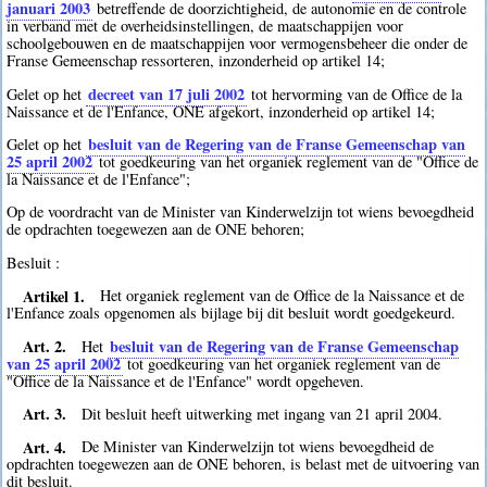
januari 2003
betreffende de doorzichtigheid, de autonomie en de controle
in verband met de overheidsinstellingen, de maatschappijen voor
schoolgebouwen en de maatschappijen voor vermogensbeheer die onder de
Franse Gemeenschap ressorteren, inzonderheid op artikel 14;
decreet van 17 juli 2002
Gelet op het
tot hervorming van de Office de la
Naissance et de l'Enfance, ONE afgekort, inzonderheid op artikel 14;
besluit van de Regering van de Franse Gemeenschap van
Gelet op het
25 april 2002
tot goedkeuring van het organiek reglement van de "Office de
la Naissance et de l'Enfance";
Op de voordracht van de Minister van Kinderwelzijn tot wiens bevoegdheid
de opdrachten toegewezen aan de ONE behoren;
Besluit :
Artikel 1.
Het organiek reglement van de Office de la Naissance et de
l'Enfance zoals opgenomen als bijlage bij dit besluit wordt goedgekeurd.
Art. 2.
besluit van de Regering van de Franse Gemeenschap
Het
van 25 april 2002
tot goedkeuring van het organiek reglement van de
"Office de la Naissance et de l'Enfance" wordt opgeheven.
Art. 3.
Dit besluit heeft uitwerking met ingang van 21 april 2004.
Art. 4.
De Minister van Kinderwelzijn tot wiens bevoegdheid de
opdrachten toegewezen aan de ONE behoren, is belast met de uitvoering van
dit besluit.