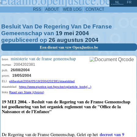
^
-
NL
FR
RSS
ABOUT
WEB LOG
CONTACT
Besluit Van De Regering Van De Franse
Gemeenschap van
19
mei
2004
gepubliceerd op
26
augustus
2004
Een dienst van vzw OpenJustice.be
ministerie van de franse gemeenschap
bron
2004202381
numac
26/08/2004
pub.
19/05/2004
prom.
ELI
eli/besluit/2004/05/19/2004202381/staatsblad
staatsblad
https://www.ejustice.just.fgov.be/cgi/article_body(...)
links
Raad van State (chrono)
19 MEI 2004. - Besluit van de Regering van de Franse Gemeenschap
tot goedkeuring van het organiek reglement van de "Office de la
Naissance et de l'Enfance"
decreet van 9
De Regering van de Franse Gemeenschap, Gelet op het