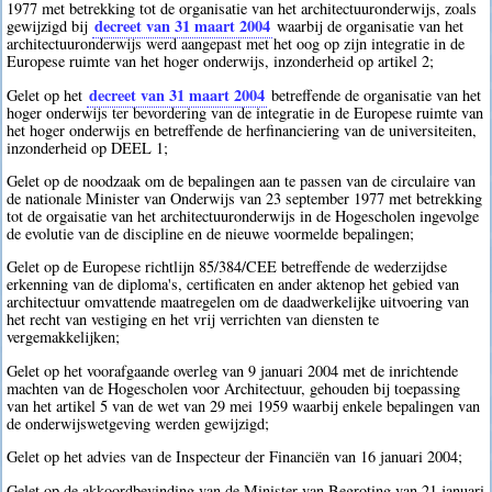
1977 met betrekking tot de organisatie van het architectuuronderwijs, zoals
decreet van 31 maart 2004
gewijzigd bij
waarbij de organisatie van het
architectuuronderwijs werd aangepast met het oog op zijn integratie in de
Europese ruimte van het hoger onderwijs, inzonderheid op artikel 2;
decreet van 31 maart 2004
Gelet op het
betreffende de organisatie van het
hoger onderwijs ter bevordering van de integratie in de Europese ruimte van
het hoger onderwijs en betreffende de herfinanciering van de universiteiten,
inzonderheid op DEEL 1;
Gelet op de noodzaak om de bepalingen aan te passen van de circulaire van
de nationale Minister van Onderwijs van 23 september 1977 met betrekking
tot de orgaisatie van het architectuuronderwijs in de Hogescholen ingevolge
de evolutie van de discipline en de nieuwe voormelde bepalingen;
Gelet op de Europese richtlijn 85/384/CEE betreffende de wederzijdse
erkenning van de diploma's, certificaten en ander aktenop het gebied van
architectuur omvattende maatregelen om de daadwerkelijke uitvoering van
het recht van vestiging en het vrij verrichten van diensten te
vergemakkelijken;
Gelet op het voorafgaande overleg van 9 januari 2004 met de inrichtende
machten van de Hogescholen voor Architectuur, gehouden bij toepassing
van het artikel 5 van de wet van 29 mei 1959 waarbij enkele bepalingen van
de onderwijswetgeving werden gewijzigd;
Gelet op het advies van de Inspecteur der Financiën van 16 januari 2004;
Gelet op de akkoordbevinding van de Minister van Begroting van 21 januari