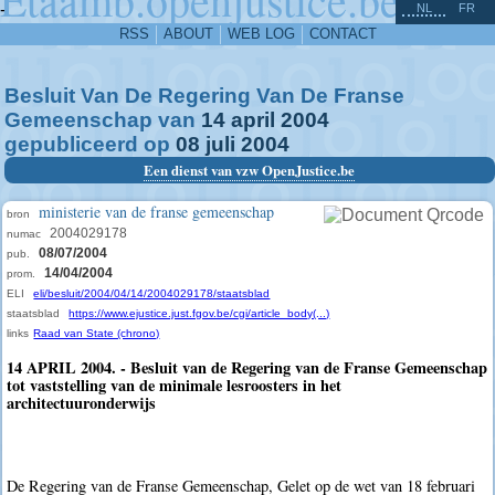
^
-
NL
FR
RSS
ABOUT
WEB LOG
CONTACT
Besluit Van De Regering Van De Franse
Gemeenschap van
14
april
2004
gepubliceerd op
08
juli
2004
Een dienst van vzw OpenJustice.be
ministerie van de franse gemeenschap
bron
2004029178
numac
08/07/2004
pub.
14/04/2004
prom.
ELI
eli/besluit/2004/04/14/2004029178/staatsblad
staatsblad
https://www.ejustice.just.fgov.be/cgi/article_body(...)
links
Raad van State (chrono)
14 APRIL 2004. - Besluit van de Regering van de Franse Gemeenschap
tot vaststelling van de minimale lesroosters in het
architectuuronderwijs
De Regering van de Franse Gemeenschap, Gelet op de wet van 18 februari