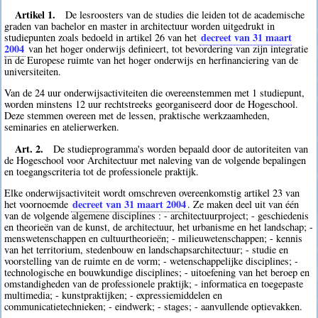
Artikel 1.
De lesroosters van de studies die leiden tot de academische
graden van bachelor en master in architectuur worden uitgedrukt in
decreet van 31 maart
studiepunten zoals bedoeld in artikel 26 van het
2004
van het hoger onderwijs definieert, tot bevordering van zijn integratie
in de Europese ruimte van het hoger onderwijs en herfinanciering van de
universiteiten.
Van de 24 uur onderwijsactiviteiten die overeenstemmen met 1 studiepunt,
worden minstens 12 uur rechtstreeks georganiseerd door de Hogeschool.
Deze stemmen overeen met de lessen, praktische werkzaamheden,
seminaries en atelierwerken.
Art. 2.
De studieprogramma's worden bepaald door de autoriteiten van
de Hogeschool voor Architectuur met naleving van de volgende bepalingen
en toegangscriteria tot de professionele praktijk.
Elke onderwijsactiviteit wordt omschreven overeenkomstig artikel 23 van
decreet van 31 maart 2004
het voornoemde
. Ze maken deel uit van één
van de volgende algemene disciplines : - architectuurproject; - geschiedenis
en theorieën van de kunst, de architectuur, het urbanisme en het landschap; -
menswetenschappen en cultuurtheorieën; - milieuwetenschappen; - kennis
van het territorium, stedenbouw en landschapsarchitectuur; - studie en
voorstelling van de ruimte en de vorm; - wetenschappelijke disciplines; -
technologische en bouwkundige disciplines; - uitoefening van het beroep en
omstandigheden van de professionele praktijk; - informatica en toegepaste
multimedia; - kunstpraktijken; - expressiemiddelen en
communicatietechnieken; - eindwerk; - stages; - aanvullende optievakken.