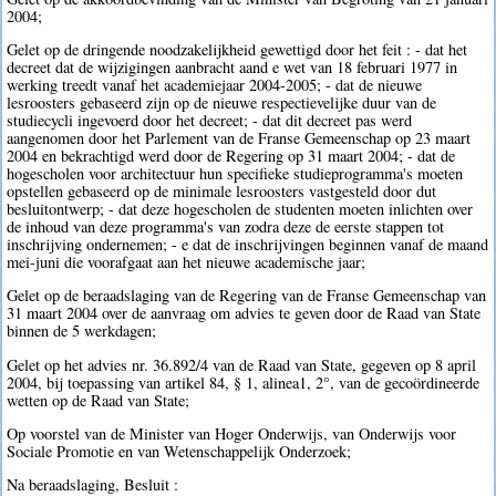
2004;
Gelet op de dringende noodzakelijkheid gewettigd door het feit : - dat het
decreet dat de wijzigingen aanbracht aand e wet van 18 februari 1977 in
werking treedt vanaf het academiejaar 2004-2005; - dat de nieuwe
lesroosters gebaseerd zijn op de nieuwe respectievelijke duur van de
studiecycli ingevoerd door het decreet; - dat dit decreet pas werd
aangenomen door het Parlement van de Franse Gemeenschap op 23 maart
2004 en bekrachtigd werd door de Regering op 31 maart 2004; - dat de
hogescholen voor architectuur hun specifieke studieprogramma's moeten
opstellen gebaseerd op de minimale lesroosters vastgesteld door dut
besluitontwerp; - dat deze hogescholen de studenten moeten inlichten over
de inhoud van deze programma's van zodra deze de eerste stappen tot
inschrijving ondernemen; - e dat de inschrijvingen beginnen vanaf de maand
mei-juni die voorafgaat aan het nieuwe academische jaar;
Gelet op de beraadslaging van de Regering van de Franse Gemeenschap van
31 maart 2004 over de aanvraag om advies te geven door de Raad van State
binnen de 5 werkdagen;
Gelet op het advies nr. 36.892/4 van de Raad van State, gegeven op 8 april
2004, bij toepassing van artikel 84, § 1, alinea1, 2°, van de gecoördineerde
wetten op de Raad van State;
Op voorstel van de Minister van Hoger Onderwijs, van Onderwijs voor
Sociale Promotie en van Wetenschappelijk Onderzoek;
Na beraadslaging, Besluit :