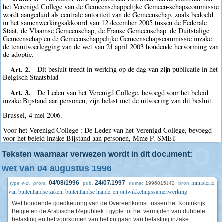
het Verenigd College van de Gemeenschappelijke Gemeen-schapscommissie
wordt aangeduid als centrale autoriteit van de Gemeenschap, zoals bedoeld
in het samenwerkingsakkoord van 12 december 2005 tussen de Federale
Staat, de Vlaamse Gemeenschap, de Franse Gemeenschap, de Duitstalige
Gemeenschap en de Gemeenschappelijke Gemeenschapscommissie inzake
de tenuitvoerlegging van de wet van 24 april 2003 houdende hervorming van
de adoptie.
Art. 2.
Dit besluit treedt in werking op de dag van zijn publicatie in het
Belgisch Staatsblad
Art. 3.
De Leden van het Verenigd College, bevoegd voor het beleid
inzake Bijstand aan personen, zijn belast met de uitvoering van dit besluit.
Brussel, 4 mei 2006.
Voor het Verenigd College : De Leden van het Verenigd College, bevoegd
voor het beleid inzake Bijstand aan personen, Mme P. SMET
Teksten waarnaar verwezen wordt in dit document:
wet van 04 augustus 1996
wet
ministerie
04/08/1996
24/07/1997
1996015142
type
prom.
pub.
numac
bron
van buitenlandse zaken, buitenlandse handel en ontwikkelingssamenwerking
Wet houdende goedkeuring van de Overeenkomst tussen het Koninkrijk
België en de Arabische Republiek Egypte tot het vermijden van dubbele
belasting en het voorkomen van het ontgaan van belasting inzake