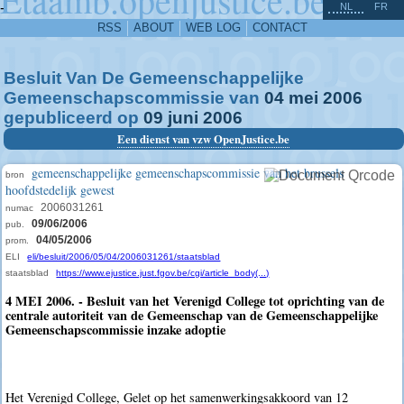
^
-
NL
FR
RSS
ABOUT
WEB LOG
CONTACT
Besluit Van De Gemeenschappelijke
Gemeenschapscommissie van
04
mei
2006
gepubliceerd op
09
juni
2006
Een dienst van vzw OpenJustice.be
gemeenschappelijke gemeenschapscommissie van het brussels
bron
hoofdstedelijk gewest
2006031261
numac
09/06/2006
pub.
04/05/2006
prom.
ELI
eli/besluit/2006/05/04/2006031261/staatsblad
staatsblad
https://www.ejustice.just.fgov.be/cgi/article_body(...)
4 MEI 2006. - Besluit van het Verenigd College tot oprichting van de
centrale autoriteit van de Gemeenschap van de Gemeenschappelijke
Gemeenschapscommissie inzake adoptie
Het Verenigd College, Gelet op het samenwerkingsakkoord van 12