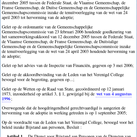
december 2005 tussen de Federale Staat, de Vlaamse Gemeenschap, de
Franse Gemeenschap, de Duitse Gemeenschap en de Gemeenschappelijke
Gemeenschapscommissie inzake de tenuitvoerlegging van de wet van 24
april 2003 tot hervorming van de adoptie;
Gelet op de ordonnantie van de Gemeenschappelijke
Gemeenschapscommissie van 23 februari 2006 houdende goedkeuring van
het samenwerkingsakkoord van 12 december 2005 tussen de Federale Staat,
de Vlaamse Gemeenschap, de Franse Gemeenschap, de Duitstalige
Gemeenschap en de Gemeenschappelijke Gemeenschapscommissie inzake
de tenuitvoerlegging van de wet van 24 april 2003 houdende hervorming van
de adoptie;
Gelet op het advies van de Inspectie van Financiën, gegeven op 3 mei 2006;
Gelet op de akkoordbevinding van de Leden van het Verenigd College
bevoegd voor de begroting, gegeven op...;
Gelet op de Wetten op de Raad van State, gecoördineerd op 12 januari
wet van 4 augustus
1973, inzonderheid op artikel 3, § 1, gewijzigd bij de
1996
;
Overwegende dat de hoogdringendheid gerechtvaardigd is aangezien de
hervorming van de adoptie in werking getreden is op 1 september 2005;
Op de voordracht van de Leden van het Verenigd College, bevoegd voor het
beleid inzake Bijstand aan personen, Besluit :
Artikel 1.
De Dienst voor Bijstand aan Personen van de Diensten van