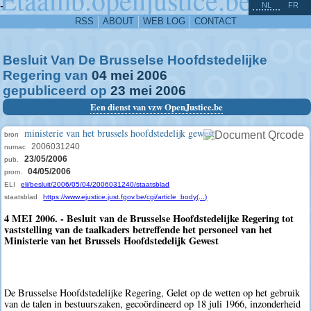
^
-
NL
FR
RSS
ABOUT
WEB LOG
CONTACT
Besluit Van De Brusselse Hoofdstedelijke
Regering van
04
mei
2006
gepubliceerd op
23
mei
2006
Een dienst van vzw OpenJustice.be
ministerie van het brussels hoofdstedelijk gewest
bron
2006031240
numac
23/05/2006
pub.
04/05/2006
prom.
ELI
eli/besluit/2006/05/04/2006031240/staatsblad
staatsblad
https://www.ejustice.just.fgov.be/cgi/article_body(...)
4 MEI 2006. - Besluit van de Brusselse Hoofdstedelijke Regering tot
vaststelling van de taalkaders betreffende het personeel van het
Ministerie van het Brussels Hoofdstedelijk Gewest
De Brusselse Hoofdstedelijke Regering, Gelet op de wetten op het gebruik
van de talen in bestuurszaken, gecoördineerd op 18 juli 1966, inzonderheid