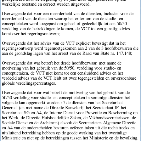
werkelijke toestand en correct werden uitgevoerd;
Overwegende dat voor een meerderheid van de diensten, inclusief voor de
meerderheid van de diensten waarop het criterium van de studie- en
conceptietaken werd toegepast om geheel of gedeeltelijk tot een 50/50
verdeling van de betrekkingen te komen, de VCT tot een gunstig advies
komt over het regeringsontwerp;
Overwegende dat het advies van de VCT expliciet bevestigt dat in het
regeringsontwerp werd tegemoetgekomen aan 2 van de 3 hoofdbezwaren die
aan de grondslag lagen van het arrest van de Raad van State nr. 147.148;
Overwegende dat wat betreft het derde hoofdbezwaar, met name de
motivering van het gebruik van de 50/50. verdeling voor studie- en
conceptietaken, de VCT niet komt tot een eensluidend advies en het
verdeeld advies van de VCT leidt tot twee tegengestelden en onverzoenbare
globale verdelingspercentages.
Overwegende dat voor wat betreft de motivering van het gebruik van de
50/50 verdeling voor studie- en conceptietaken in sommige diensten het
volgende kan opgemerkt worden : ? de diensten van het Secretariaat-
Generaal (en met name de Directie Kanselarij, het Secretariaat IF, het
Secretariaat SG en A4, de Interne Dienst voor Preventie en Bescherming op
het Werk, de Directie Huishoudelijke Zaken, de Vakbondssecretarissen, de
Sociale Dienst en de Archieven) alsook de Secretariaten Algemene Directie
en A4 van de onderscheiden besturen oefenen taken uit die rechtstreeks en
uitsluitend betrekking hebben op de goede werking van het tweetalige
Ministerie en niet op de betrekkingen tussen het Ministerie en de bevolking.