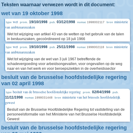
Teksten waarnaar verwezen wordt in dit document:
wet van 19 oktober 1998
wet
ministerie
19/10/1998
03/12/1998
1998002117
type
prom.
pub.
numac
bron
van ambtenarenzaken
Wet tot wijziging van artikel 43 van de wetten op het gebruik van de talen
in bestuurszaken, gecoördineerd op 18 juli 1966
wet
ministerie
19/10/1998
25/11/1998
1998002118
type
prom.
pub.
numac
bron
van ambtenarenzaken
Wet tot wijziging van de wet van 3 juli 1967 betreffende de
schadevergoeding voor arbeidsongevallen, voor ongevallen op de weg
naar en van het werk en voor beroepsziekten in de overheidssector
besluit van de brusselse hoofdstedelijke regering
van 02 april 1998
besluit van de brusselse hoofdstedelijke regering
02/04/1998
type
prom.
pub.
ministerie van het brussels hoofdstedelijk
11/11/1998
1998031448
numac
bron
gewest
Besluit van de Brusselse Hoofdstedelijke Regering tot vaststelling van de
personeelsformatie van het Ministerie van het Brusselse Hoofdstedelijk
Gewest
besluit van de brusselse hoofdstedelijke regering