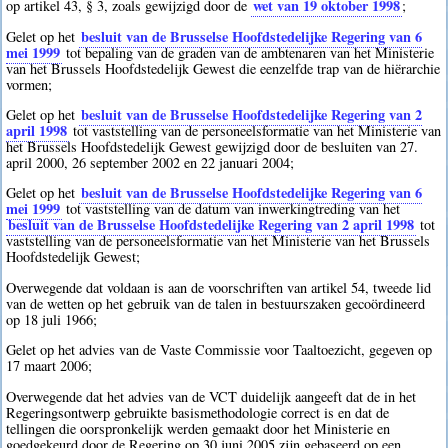
wet van 19 oktober 1998
op artikel 43, § 3, zoals gewijzigd door de
;
besluit van de Brusselse Hoofdstedelijke Regering van 6
Gelet op het
mei 1999
tot bepaling van de graden van de ambtenaren van het Ministerie
van het Brussels Hoofdstedelijk Gewest die eenzelfde trap van de hiërarchie
vormen;
besluit van de Brusselse Hoofdstedelijke Regering van 2
Gelet op het
april 1998
tot vaststelling van de personeelsformatie van het Ministerie van
het Brussels Hoofdstedelijk Gewest gewijzigd door de besluiten van 27.
april 2000, 26 september 2002 en 22 januari 2004;
besluit van de Brusselse Hoofdstedelijke Regering van 6
Gelet op het
mei 1999
tot vaststelling van de datum van inwerkingtreding van het
besluit van de Brusselse Hoofdstedelijke Regering van 2 april 1998
tot
vaststelling van de personeelsformatie van het Ministerie van het Brussels
Hoofdstedelijk Gewest;
Overwegende dat voldaan is aan de voorschriften van artikel 54, tweede lid
van de wetten op het gebruik van de talen in bestuurszaken gecoördineerd
op 18 juli 1966;
Gelet op het advies van de Vaste Commissie voor Taaltoezicht, gegeven op
17 maart 2006;
Overwegende dat het advies van de VCT duidelijk aangeeft dat de in het
Regeringsontwerp gebruikte basismethodologie correct is en dat de
tellingen die oorspronkelijk werden gemaakt door het Ministerie en
goedgekeurd door de Regering op 30 juni 2005 zijn gebaseerd op een