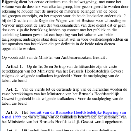
Bijgevolg dient het eerste criterium van de taalwetgeving, met name het
volume van de dossiers van elke taalgroep, hier gecorrigeerd te worden door
rekening te houden met de morele en materiële belangen van de beide
taalgroepen enerzijds, en het respect voor de beide landstalen anderzijds; ?
bij de Directie van de Regie der Wegen van het Bestuur voor Uitrusting en
Vervoer impliceert de aard der werkzaamheden van deze dienst dat er geen
dossiers zijn die betrekking hebben op contact met het publiek en die
aanleiding kunnen geven tot een bepaling van het volume van beide
taalgroepen; anderzijds staat deze dienst wel in voor overheidsopdrachten en
het opmaken van bestekken die per definitie in de beide talen dienen
opgesteld te worden.
Op voordracht van de Minister van Ambtenarenzaken, Besluit :
Artikel 1.
Op de 1e, 2e en 3e trap van de hiërarchie zijn de vaste
betrekkingen van het Ministerie van het Brussels Hoofdstedelijk Gewest
volgens de volgende taalkaders ingedeeld : Voor de raadpleging van de
tabel, zie beeld
Art. 2.
Van de vierde tot de dertiende trap van de hiërarchie worden de
vaste betrekkingen van het Ministerie van het Brussels Hoofdstedelijk
Gewest ingedeeld in de volgende taalkaders : Voor de raadpleging van de
tabel, zie beeld
Art. 3.
besluit van de Brusselse Hoofdstedelijke Regering van
Het
6 mei 1999
tot vaststelling van de taalkaders betreffende het personeel van
het Ministerie van het Brussels Hoofdstedelijk Gewest wordt opgeheven.
Art. 4.
Dit besluit treedt in werking op de datum van definitieve