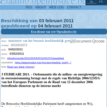
^
-
NL
FR
RSS
ABOUT
WEB LOG
CONTACT
Beschikking van
03
februari
2011
gepubliceerd op
04
februari
2011
Een dienst van vzw OpenJustice.be
ministerie van het brussels hoofdstedelijk gewest
bron
2011031072
numac
04/02/2011
pub.
03/02/2011
prom.
ELI
eli/ordonnantie/2011/02/03/2011031072/staatsblad
staatsblad
https://www.ejustice.just.fgov.be/cgi/article_body(...)
links
Raad van State (chrono)
3 FEBRUARI 2011. - Ordonnantie die de milieu- en energiewetgeving
in overeenstemming brengt met de regels van Richtlijn 2006/123/EG
van het Europees Parlement en de Raad van 12 december 2006
betreffende diensten op de interne markt
De Brusselse Hoofdstedelijke Parlement heeft aangenomen en Wij,