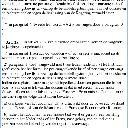
zodra het de aanvraag per aangetekende brief of per drager ontvangen heeft
een indieningsbewijs af waarop de behandelingstermijnen van het dossier en
de rechtsmiddelen tegen de beslissing van de Regering vermeld staan.
»;
7° in paragraaf 4, tweede lid, wordt « § 2 » vervangen door « paragraaf 3
».
»
Art. 25.
In artikel 78/2 van diezelfde ordonnantie worden de volgende
wijzigingen aangebracht :
1° in paragraaf 1 worden de woorden « of per drager » ingevoegd na de
woorden « een ter post aangetekende zending »;
2° paragraaf 1 wordt aangevuld met twee leden, luidend : « Het Instituut
geeft zodra het het formulier per aangetekende brief of per drager ontvangt
een indieningsbewijs af waarop de behandelingstermijnen van het dossier en
de rechtsmiddelen tegen de beslissing vermeld staan.
Indien de registratieaanvraag wordt ingediend door een persoon die in het
bezit is van een gelijkwaardig document dat is uitgereikt in een ander
Gewest of een andere lidstaat van de Europese Economische Ruimte, moet
die aanvraag de volgende stukken bevatten :
a) een kopie van het document dat is uitgereikt door de bevoegde overheid
van het Gewest of van de lidstaat van de Europese Economische Ruimte;
b) indien het document in een andere taal werd uitgereikt, een vertaling
daarvan in het Nederlands of het Frans, naar gelang van de taal die is
gekozen voor de indiening van de registratieaanvraag;