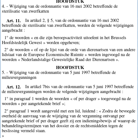
HOOFDSTUK
4. - Wijziging van de ordonnantie van 16 mei 2002 betreffende de
sterilisatie van zwerfkatten
Art. 11.
In artikel 2, § 5, van de ordonnantie van 16 mei 2002
betreffende de sterilisatie van zwerfkatten, worden de volgende wijzigingen
aangebracht :
1° de woorden « en die zijn beroepsactiviteit uitoefent in het Brussels
Hoofdstedelijk Gewest » worden opgeheven;
2° de woorden « of op de lijst van de orde van dierenartsen van een andere
lidstaat van de Europese Economische Ruimte » worden ingevoegd na de
woorden « Nederlandstalige Gewestelijke Raad der Dierenartsen ».
HOOFDSTUK
5. - Wijziging van de ordonnantie van 5 juni 1997 betreffende de
milieuvergunningen
Art. 12.
In artikel 7bis van de ordonnantie van 5 juni 1997 betreffende
de milieuvergunningen worden de volgende wijzigingen aangebracht :
1° in paragraaf 1 worden de woorden « of per drager » toegevoegd na de
woorden « per aangetekende brief »;
2° paragraaf 1 wordt aangevuld met een lid, luidend : « Zodra de bevoegde
overheid de aanvraag van de wijziging van de vergunning ontvangt per
aangetekende brief of per drager geeft zij een indieningsbewijs af waarop de
behandelingstermijnen van het dossier en de rechtsmiddelen tegen de
beslissing vermeld staan.
»