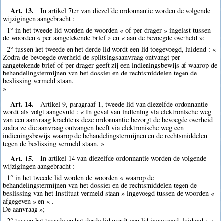
Art. 13.
In artikel 7ter van diezelfde ordonnantie worden de volgende
wijzigingen aangebracht :
1° in het tweede lid worden de woorden « of per drager » ingelast tussen
de woorden « per aangetekende brief » en « aan de bevoegde overheid »;
2° tussen het tweede en het derde lid wordt een lid toegevoegd, luidend : «
Zodra de bevoegde overheid de splitsingsaanvraag ontvangt per
aangetekende brief of per drager geeft zij een indieningsbewijs af waarop de
behandelingstermijnen van het dossier en de rechtsmiddelen tegen de
beslissing vermeld staan.
»
Art. 14.
Artikel 9, paragraaf 1, tweede lid van diezelfde ordonnantie
wordt als volgt aangevuld : « In geval van indiening via elektronische weg
van een aanvraag krachtens deze ordonnantie bezorgt de bevoegde overheid
zodra ze die aanvraag ontvangen heeft via elektronische weg een
indieningsbewijs waarop de behandelingstermijnen en de rechtsmiddelen
tegen de beslissing vermeld staan. »
Art. 15.
In artikel 14 van diezelfde ordonnantie worden de volgende
wijzigingen aangebracht :
1° in het tweede lid worden de woorden « waarop de
behandelingstermijnen van het dossier en de rechtsmiddelen tegen de
beslissing van het Instituut vermeld staan » ingevoegd tussen de woorden «
afgegeven » en « .
De aanvraag »;
2° tussen het tweede en het derde lid wordt een lid ingevoegd, luidend : «