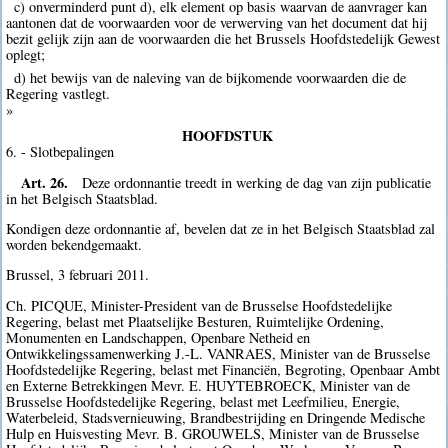
c) onverminderd punt d), elk element op basis waarvan de aanvrager kan
aantonen dat de voorwaarden voor de verwerving van het document dat hij
bezit gelijk zijn aan de voorwaarden die het Brussels Hoofdstedelijk Gewest
oplegt;
d) het bewijs van de naleving van de bijkomende voorwaarden die de
Regering vastlegt.
»
HOOFDSTUK
6. - Slotbepalingen
Art. 26.
Deze ordonnantie treedt in werking de dag van zijn publicatie
in het Belgisch Staatsblad.
Kondigen deze ordonnantie af, bevelen dat ze in het Belgisch Staatsblad zal
worden bekendgemaakt.
Brussel, 3 februari 2011.
Ch. PICQUE, Minister-President van de Brusselse Hoofdstedelijke
Regering, belast met Plaatselijke Besturen, Ruimtelijke Ordening,
Monumenten en Landschappen, Openbare Netheid en
Ontwikkelingssamenwerking J.-L. VANRAES, Minister van de Brusselse
Hoofdstedelijke Regering, belast met Financiën, Begroting, Openbaar Ambt
en Externe Betrekkingen Mevr. E. HUYTEBROECK, Minister van de
Brusselse Hoofdstedelijke Regering, belast met Leefmilieu, Energie,
Waterbeleid, Stadsvernieuwing, Brandbestrijding en Dringende Medische
Hulp en Huisvesting Mevr. B. GROUWELS, Minister van de Brusselse