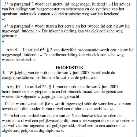
3° in paragraaf 3 wordt een nieuw lid toegevoegd, luidend : « Het advies
van het college van burgemeester en schepenen en de synthese van het
openbaar onderzoek kunnen via elektronische weg worden betekend.
»;
4° in paragraaf 4 wordt tussen het eerste en het tweede lid een nieuw lid
ingevoegd, luidend : « Die inkennisstelling kan via elektronische weg
gebeuren.
»
Art. 9.
In artikel 65, § 3 van diezelfde ordonnantie wordt een nieuw lid
toegevoegd, luidend : « De eindbeoordeling kan via elektronische weg
worden betekend. »
HOOFDSTUK
3. - Wijziging van de ordonnantie van 7 juni 2007 betreffende de
energieprestatie en het binnenklimaat van de gebouwen
Art. 10.
In artikel 22, § 1, van de ordonnantie van 7 juni 2007
betreffende de energieprestatie en het binnenklimaat van de gebouwen
worden de volgende wijzigingen aangebracht :
1° het woord « natuurlijke » wordt ingevoegd vóór de woorden « persoon
tewerkstelt die houder is van ofwel een diploma van architect »;
2° in het eerste deel van de zin van de Nederlandse tekst worden de
woorden « ofwel een gelijkwaardig diploma » vervangen door de woorden «
, ofwel van bio-ingenieur of gelijkgesteld, ofwel een in een andere staat
afgeleverd gelijkwaardig diploma ».