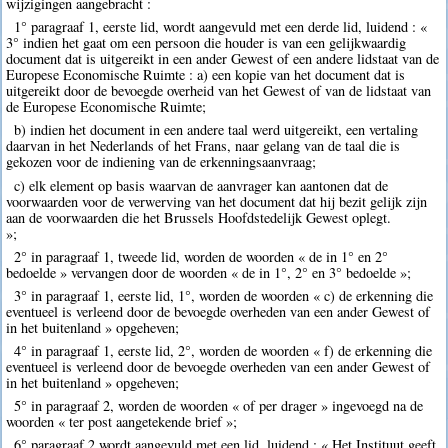
wijzigingen aangebracht :
1° paragraaf 1, eerste lid, wordt aangevuld met een derde lid, luidend : «
3° indien het gaat om een persoon die houder is van een gelijkwaardig
document dat is uitgereikt in een ander Gewest of een andere lidstaat van de
Europese Economische Ruimte : a) een kopie van het document dat is
uitgereikt door de bevoegde overheid van het Gewest of van de lidstaat van
de Europese Economische Ruimte;
b) indien het document in een andere taal werd uitgereikt, een vertaling
daarvan in het Nederlands of het Frans, naar gelang van de taal die is
gekozen voor de indiening van de erkenningsaanvraag;
c) elk element op basis waarvan de aanvrager kan aantonen dat de
voorwaarden voor de verwerving van het document dat hij bezit gelijk zijn
aan de voorwaarden die het Brussels Hoofdstedelijk Gewest oplegt.
»;
2° in paragraaf 1, tweede lid, worden de woorden « de in 1° en 2°
bedoelde » vervangen door de woorden « de in 1°, 2° en 3° bedoelde »;
3° in paragraaf 1, eerste lid, 1°, worden de woorden « c) de erkenning die
eventueel is verleend door de bevoegde overheden van een ander Gewest of
in het buitenland » opgeheven;
4° in paragraaf 1, eerste lid, 2°, worden de woorden « f) de erkenning die
eventueel is verleend door de bevoegde overheden van een ander Gewest of
in het buitenland » opgeheven;
5° in paragraaf 2, worden de woorden « of per drager » ingevoegd na de
woorden « ter post aangetekende brief »;
6° paragraaf 2 wordt aangevuld met een lid, luidend : « Het Instituut geeft