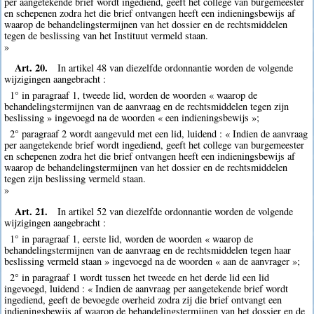
per aangetekende brief wordt ingediend, geeft het college van burgemeester
en schepenen zodra het die brief ontvangen heeft een indieningsbewijs af
waarop de behandelingstermijnen van het dossier en de rechtsmiddelen
tegen de beslissing van het Instituut vermeld staan.
»
Art. 20.
In artikel 48 van diezelfde ordonnantie worden de volgende
wijzigingen aangebracht :
1° in paragraaf 1, tweede lid, worden de woorden « waarop de
behandelingstermijnen van de aanvraag en de rechtsmiddelen tegen zijn
beslissing » ingevoegd na de woorden « een indieningsbewijs »;
2° paragraaf 2 wordt aangevuld met een lid, luidend : « Indien de aanvraag
per aangetekende brief wordt ingediend, geeft het college van burgemeester
en schepenen zodra het die brief ontvangen heeft een indieningsbewijs af
waarop de behandelingstermijnen van het dossier en de rechtsmiddelen
tegen zijn beslissing vermeld staan.
»
Art. 21.
In artikel 52 van diezelfde ordonnantie worden de volgende
wijzigingen aangebracht :
1° in paragraaf 1, eerste lid, worden de woorden « waarop de
behandelingstermijnen van de aanvraag en de rechtsmiddelen tegen haar
beslissing vermeld staan » ingevoegd na de woorden « aan de aanvrager »;
2° in paragraaf 1 wordt tussen het tweede en het derde lid een lid
ingevoegd, luidend : « Indien de aanvraag per aangetekende brief wordt
ingediend, geeft de bevoegde overheid zodra zij die brief ontvangt een
indieningsbewijs af waarop de behandelingstermijnen van het dossier en de