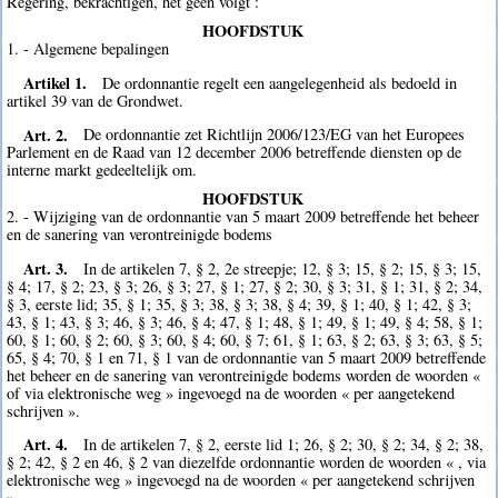
Regering, bekrachtigen, het geen volgt :
HOOFDSTUK
1. - Algemene bepalingen
Artikel 1.
De ordonnantie regelt een aangelegenheid als bedoeld in
artikel 39 van de Grondwet.
Art. 2.
De ordonnantie zet Richtlijn 2006/123/EG van het Europees
Parlement en de Raad van 12 december 2006 betreffende diensten op de
interne markt gedeeltelijk om.
HOOFDSTUK
2. - Wijziging van de ordonnantie van 5 maart 2009 betreffende het beheer
en de sanering van verontreinigde bodems
Art. 3.
In de artikelen 7, § 2, 2e streepje; 12, § 3; 15, § 2; 15, § 3; 15,
§ 4; 17, § 2; 23, § 3; 26, § 3; 27, § 1; 27, § 2; 30, § 3; 31, § 1; 31, § 2; 34,
§ 3, eerste lid; 35, § 1; 35, § 3; 38, § 3; 38, § 4; 39, § 1; 40, § 1; 42, § 3;
43, § 1; 43, § 3; 46, § 3; 46, § 4; 47, § 1; 48, § 1; 49, § 1; 49, § 4; 58, § 1;
60, § 1; 60, § 2; 60, § 3; 60, § 4; 60, § 7; 61, § 1; 63, § 2; 63, § 3; 63, § 5;
65, § 4; 70, § 1 en 71, § 1 van de ordonnantie van 5 maart 2009 betreffende
het beheer en de sanering van verontreinigde bodems worden de woorden «
of via elektronische weg » ingevoegd na de woorden « per aangetekend
schrijven ».
Art. 4.
In de artikelen 7, § 2, eerste lid 1; 26, § 2; 30, § 2; 34, § 2; 38,
§ 2; 42, § 2 en 46, § 2 van diezelfde ordonnantie worden de woorden « , via
elektronische weg » ingevoegd na de woorden « per aangetekend schrijven
».