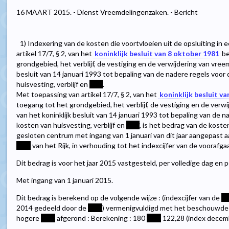
16 MAART 2015. - Dienst Vreemdelingenzaken. - Bericht
1) Indexering van de kosten die voortvloeien uit de opsluiting in
artikel 17/7, § 2, van het
koninklijk besluit van 8 oktober 1981
be
grondgebied, het verblijf, de vestiging en de verwijdering van vreem
besluit van 14 januari 1993 tot bepaling van de nadere regels voor
huisvesting, verblijf en
****
.
Met toepassing van artikel 17/7, § 2, van het
koninklijk besluit v
toegang tot het grondgebied, het verblijf, de vestiging en de verwi
van het koninklijk besluit van 14 januari 1993 tot bepaling van de 
kosten van huisvesting, verblijf en
****
, is het bedrag van de kosten
gesloten centrum met ingang van 1 januari van dit jaar aangepast aa
****
van het Rijk, in verhouding tot het indexcijfer van de vooraf
Dit bedrag is voor het jaar 2015 vastgesteld, per volledige dag en
Met ingang van 1 januari 2015.
Dit bedrag is berekend op de volgende wijze : (indexcijfer van de
**
2014 gedeeld door de
****
) vermenigvuldigd met het beschouwde 
hogere
****
afgerond : Berekening : 180
****
122,28 (index decem