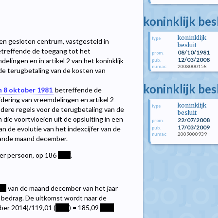
koninklijk be
koninklijk
type
 een gesloten centrum, vastgesteld in
besluit
treffende de toegang tot het
08/10/1981
prom.
12/03/2008
delingen en in artikel 2 van het koninklijk
pub.
2008000158
numac
 de terugbetaling van de kosten van
koninklijk bes
an 8 oktober 1981
betreffende de
jdering van vreemdelingen en artikel 2
koninklijk
type
nadere regels voor de terugbetaling van de
besluit
 die voortvloeien uit de opsluiting in een
22/07/2008
prom.
17/03/2009
n de evolutie van het indexcijfer van de
pub.
2009000939
numac
gaande maand december.
 per persoon, op 186
****
.
**
van de maand december van het jaar
bedrag. De uitkomst wordt naar de
ber 2014)/119,01 (
****
) = 185,09
****