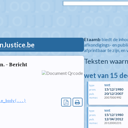
Etaamb
biedt de inho
nJustice.be
afkondigings- en publ
afprintbaar te zijn, en 
Teksten waarn
. - Bericht
wet van 15 d
wet
type
15/12/1980
prom.
20/12/2007
pub.
2007000992
numac
le_body(...)
wet
type
15/12/1980
prom.
12/04/2012
pub.
2012000231
numac