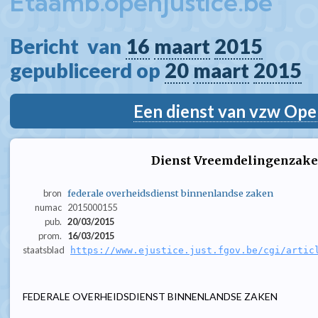
Etaamb.openjustice.be
Bericht  van 
16
maart
2015
gepubliceerd op 
20
maart
2015
Een dienst van vzw Ope
Dienst Vreemdelingenzaken
bron
federale overheidsdienst binnenlandse zaken
numac
2015000155
pub.
20/03/2015
prom.
16/03/2015
staatsblad
https://www.ejustice.just.fgov.be/cgi/artic
FEDERALE OVERHEIDSDIENST BINNENLANDSE ZAKEN