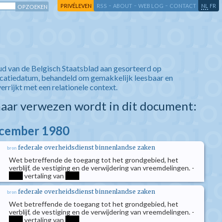
-
-
-
-
PRIVÉLEVEN
RSS
ABOUT
WEB LOG
CONTACT
NL
FR
ud van de Belgisch Staatsblad aan gesorteerd op
icatiedatum, behandeld om gemakkelijk leesbaar en
verrijkt met een relationele context.
aar verwezen wordt in dit document:
ecember 1980
federale overheidsdienst binnenlandse zaken
bron
Wet betreffende de toegang tot het grondgebied, het
verblijf, de vestiging en de verwijdering van vreemdelingen. -
****
vertaling van
****
federale overheidsdienst binnenlandse zaken
bron
Wet betreffende de toegang tot het grondgebied, het
verblijf, de vestiging en de verwijdering van vreemdelingen. -
****
vertaling van
****