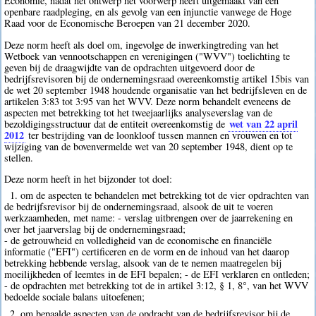
Economie, nadat het ontwerp het voorwerp heeft uitgemaakt van een
openbare raadpleging, en als gevolg van een injunctie vanwege de Hoge
Raad voor de Economische Beroepen van 21 december 2020.
Deze norm heeft als doel om, ingevolge de inwerkingtreding van het
Wetboek van vennootschappen en verenigingen ("WVV") toelichting te
geven bij de draagwijdte van de opdrachten uitgevoerd door de
bedrijfsrevisoren bij de ondernemingsraad overeenkomstig artikel 15bis van
de wet 20 september 1948 houdende organisatie van het bedrijfsleven en de
artikelen 3:83 tot 3:95 van het WVV. Deze norm behandelt eveneens de
aspecten met betrekking tot het tweejaarlijks analyseverslag van de
wet van 22 april
bezoldigingsstructuur dat de entiteit overeenkomstig de
2012
ter bestrijding van de loonkloof tussen mannen en vrouwen en tot
wijziging van de bovenvermelde wet van 20 september 1948, dient op te
stellen.
Deze norm heeft in het bijzonder tot doel:
1. om de aspecten te behandelen met betrekking tot de vier opdrachten van
de bedrijfsrevisor bij de ondernemingsraad, alsook de uit te voeren
werkzaamheden, met name: - verslag uitbrengen over de jaarrekening en
over het jaarverslag bij de ondernemingsraad;
- de getrouwheid en volledigheid van de economische en financiële
informatie ("EFI") certificeren en de vorm en de inhoud van het daarop
betrekking hebbende verslag, alsook van de te nemen maatregelen bij
moeilijkheden of leemtes in de EFI bepalen; - de EFI verklaren en ontleden;
- de opdrachten met betrekking tot de in artikel 3:12, § 1, 8°, van het WVV
bedoelde sociale balans uitoefenen;
2. om bepaalde aspecten van de opdracht van de bedrijfsrevisor bij de