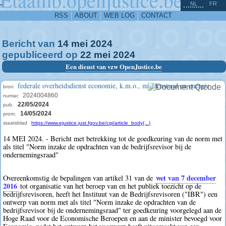
^
-
NL
FR
RSS
ABOUT
WEB LOG
CONTACT
Bericht van
14
mei
2024
gepubliceerd op
22
mei
2024
Een dienst van vzw OpenJustice.be
federale overheidsdienst economie, k.m.o., middenstand en energie
bron
2024004860
numac
22/05/2024
pub.
14/05/2024
prom.
staatsblad
https://www.ejustice.just.fgov.be/cgi/article_body(...)
14 MEI 2024. - Bericht met betrekking tot de goedkeuring van de norm met
als titel "Norm inzake de opdrachten van de bedrijfsrevisor bij de
ondernemingsraad"
wet van 7 december
Overeenkomstig de bepalingen van artikel 31 van de
2016
tot organisatie van het beroep van en het publiek toezicht op de
bedrijfsrevisoren, heeft het Instituut van de Bedrijfsrevisoren ("IBR") een
ontwerp van norm met als titel "Norm inzake de opdrachten van de
bedrijfsrevisor bij de ondernemingsraad" ter goedkeuring voorgelegd aan de
Hoge Raad voor de Economische Beroepen en aan de minister bevoegd voor