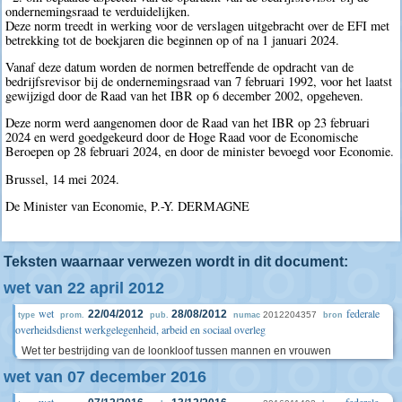
ondernemingsraad te verduidelijken.
Deze norm treedt in werking voor de verslagen uitgebracht over de EFI met
betrekking tot de boekjaren die beginnen op of na 1 januari 2024.
Vanaf deze datum worden de normen betreffende de opdracht van de
bedrijfsrevisor bij de ondernemingsraad van 7 februari 1992, voor het laatst
gewijzigd door de Raad van het IBR op 6 december 2002, opgeheven.
Deze norm werd aangenomen door de Raad van het IBR op 23 februari
2024 en werd goedgekeurd door de Hoge Raad voor de Economische
Beroepen op 28 februari 2024, en door de minister bevoegd voor Economie.
Brussel, 14 mei 2024.
De Minister van Economie, P.-Y. DERMAGNE
Teksten waarnaar verwezen wordt in dit document:
wet van 22 april 2012
wet
federale
22/04/2012
28/08/2012
2012204357
type
prom.
pub.
numac
bron
overheidsdienst werkgelegenheid, arbeid en sociaal overleg
Wet ter bestrijding van de loonkloof tussen mannen en vrouwen
wet van 07 december 2016
wet
federale