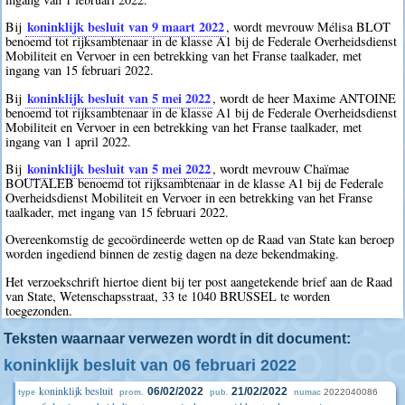
koninklijk besluit van 9 maart 2022
Bij
, wordt mevrouw Mélisa BLOT
benoemd tot rijksambtenaar in de klasse A1 bij de Federale Overheidsdienst
Mobiliteit en Vervoer in een betrekking van het Franse taalkader, met
ingang van 15 februari 2022.
koninklijk besluit van 5 mei 2022
Bij
, wordt de heer Maxime ANTOINE
benoemd tot rijksambtenaar in de klasse A1 bij de Federale Overheidsdienst
Mobiliteit en Vervoer in een betrekking van het Franse taalkader, met
ingang van 1 april 2022.
koninklijk besluit van 5 mei 2022
Bij
, wordt mevrouw Chaïmae
BOUTALEB benoemd tot rijksambtenaar in de klasse A1 bij de Federale
Overheidsdienst Mobiliteit en Vervoer in een betrekking van het Franse
taalkader, met ingang van 15 februari 2022.
Overeenkomstig de gecoördineerde wetten op de Raad van State kan beroep
worden ingediend binnen de zestig dagen na deze bekendmaking.
Het verzoekschrift hiertoe dient bij ter post aangetekende brief aan de Raad
van State, Wetenschapsstraat, 33 te 1040 BRUSSEL te worden
toegezonden.
Teksten waarnaar verwezen wordt in dit document:
koninklijk besluit van 06 februari 2022
koninklijk besluit
06/02/2022
21/02/2022
2022040086
type
prom.
pub.
numac