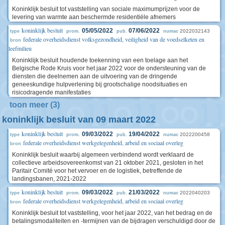
Koninklijk besluit tot vaststelling van sociale maximumprijzen voor de
levering van warmte aan beschermde residentiële afnemers
koninklijk besluit
05/05/2022
07/06/2022
2022032143
type
prom.
pub.
numac
federale overheidsdienst volksgezondheid, veiligheid van de voedselketen en
bron
leefmilieu
Koninklijk besluit houdende toekenning van een toelage aan het
Belgische Rode Kruis voor het jaar 2022 voor de ondersteuning van de
diensten die deelnemen aan de uitvoering van de dringende
geneeskundige hulpverlening bij grootschalige noodsituaties en
risicodragende manifestaties
toon meer (3)
koninklijk besluit van 09 maart 2022
koninklijk besluit
09/03/2022
19/04/2022
2022200458
type
prom.
pub.
numac
federale overheidsdienst werkgelegenheid, arbeid en sociaal overleg
bron
Koninklijk besluit waarbij algemeen verbindend wordt verklaard de
collectieve arbeidsovereenkomst van 21 oktober 2021, gesloten in het
Paritair Comité voor het vervoer en de logistiek, betreffende de
landingsbanen, 2021-2022
koninklijk besluit
09/03/2022
21/03/2022
2022040203
type
prom.
pub.
numac
federale overheidsdienst werkgelegenheid, arbeid en sociaal overleg
bron
Koninklijk besluit tot vaststelling, voor het jaar 2022, van het bedrag en de
betalingsmodaliteiten en -termijnen van de bijdragen verschuldigd door de