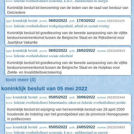
federale overheidsdienst economie, k.m.o., middenstand en energie
bron
Koninklijk besluit tot benoeming van de leden van de raad van bestuur van
Delcredere
koninklijk besluit
06/02/2022
17/03/2022
2022201125
type
prom.
pub.
numac
federale overheidsdienst werkgelegenheid, arbeid en sociaal overleg
bron
Koninklijk besluit tot goedkeuring van de tweede aanpassing van de vijfde
bestuursovereenkomst tussen de Belgische Staat en de Rijksdienst voor
Jaarlijkse Vakantie
koninklijk besluit
06/02/2022
28/02/2022
2022200915
type
prom.
pub.
numac
federale overheidsdienst sociale zekerheid
bron
Koninklijk besluit tot goedkeuring van de tweede aanpassing van de vijfde
bestuursovereenkomst tussen de Belgische Staat en de Hulpkas voor
Ziekte- en Invaliditeitsverzekering
toon meer (4)
koninklijk besluit van 05 mei 2022
koninklijk besluit
05/05/2022
30/06/2022
2022032444
type
prom.
pub.
numac
federale overheidsdienst binnenlandse zaken en federale overheidsdienst justitie
bron
Koninklijk besluit tot wijziging van het koninklijk besluit van 28 april 2000
houdende de indeling van het grondgebied van de provincie Henegouwen
in politiezones
koninklijk besluit
05/05/2022
24/05/2022
2022020903
type
prom.
pub.
numac
federale overheidsdienst economie, k.m.o., middenstand en energie
bron