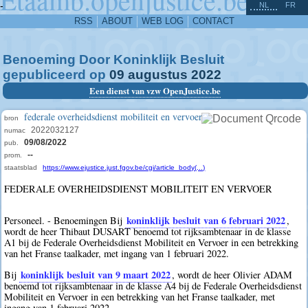
^
-
NL
FR
RSS
ABOUT
WEB LOG
CONTACT
Benoeming Door Koninklijk Besluit
gepubliceerd op
09
augustus
2022
Een dienst van vzw OpenJustice.be
federale overheidsdienst mobiliteit en vervoer
bron
2022032127
numac
09/08/2022
pub.
--
prom.
staatsblad
https://www.ejustice.just.fgov.be/cgi/article_body(...)
FEDERALE OVERHEIDSDIENST MOBILITEIT EN VERVOER
koninklijk besluit van 6 februari 2022
Personeel. - Benoemingen Bij
,
wordt de heer Thibaut DUSART benoemd tot rijksambtenaar in de klasse
A1 bij de Federale Overheidsdienst Mobiliteit en Vervoer in een betrekking
van het Franse taalkader, met ingang van 1 februari 2022.
koninklijk besluit van 9 maart 2022
Bij
, wordt de heer Olivier ADAM
benoemd tot rijksambtenaar in de klasse A4 bij de Federale Overheidsdienst
Mobiliteit en Vervoer in een betrekking van het Franse taalkader, met
ingang van 1 februari 2022.