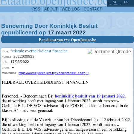
^
-
NL
FR
RSS
ABOUT
WEB LOG
CONTACT
Benoeming Door Koninklijk Besluit
gepubliceerd op
17
maart
2022
Een dienst van vzw OpenJustice.be
federale overheidsdienst financien
bron
2022030823
numac
17/03/2022
pub.
--
prom.
staatsblad
https://www.ejustice.just.fgov.be/cgi/article_body(...)
FEDERALE OVERHEIDSDIENST FINANCIEN
koninklijk besluit van 19 januari 2022
Personeel. - Benoemingen Bij
,
dat uitwerking heeft met ingang van 1 februari 2022, wordt mevrouw
Gerlinde E.L. DE VOS, adviseur bij de FOD Financiën, er benoemd in de
klasse A4 - adviseur-generaal.
Bij beslissing van de Voorzitter van het Directiecomité van 2 februari 2022,
die uitwerking heeft met ingang van 1 februari 2022, wordt mevrouw
Gerlinde E.L. DE VOS, adviseur-generaal, aangewezen in een betrekking
bij de Algemene Administratie van de Douane en Accijnzen.