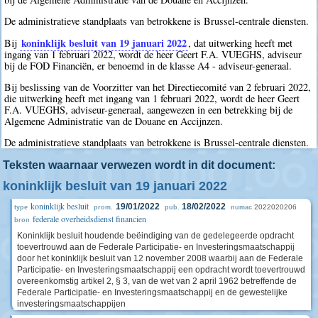
De administratieve standplaats van betrokkene is Brussel-centrale diensten.
koninklijk besluit van 19 januari 2022
Bij
, dat uitwerking heeft met
ingang van 1 februari 2022, wordt de heer Geert F.A. VUEGHS, adviseur
bij de FOD Financiën, er benoemd in de klasse A4 - adviseur-generaal.
Bij beslissing van de Voorzitter van het Directiecomité van 2 februari 2022,
die uitwerking heeft met ingang van 1 februari 2022, wordt de heer Geert
F.A. VUEGHS, adviseur-generaal, aangewezen in een betrekking bij de
Algemene Administratie van de Douane en Accijnzen.
De administratieve standplaats van betrokkene is Brussel-centrale diensten.
Teksten waarnaar verwezen wordt in dit document:
koninklijk besluit van 19 januari 2022
koninklijk besluit
19/01/2022
18/02/2022
2022020206
type
prom.
pub.
numac
federale overheidsdienst financien
bron
Koninklijk besluit houdende beëindiging van de gedelegeerde opdracht
toevertrouwd aan de Federale Participatie- en Investeringsmaatschappij
door het koninklijk besluit van 12 november 2008 waarbij aan de Federale
Participatie- en Investeringsmaatschappij een opdracht wordt toevertrouwd
overeenkomstig artikel 2, § 3, van de wet van 2 april 1962 betreffende de
Federale Participatie- en Investeringsmaatschappij en de gewestelijke
investeringsmaatschappijen