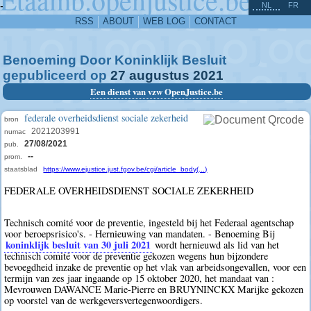
^
-
NL
FR
RSS
ABOUT
WEB LOG
CONTACT
Benoeming Door Koninklijk Besluit
gepubliceerd op
27
augustus
2021
Een dienst van vzw OpenJustice.be
federale overheidsdienst sociale zekerheid
bron
2021203991
numac
27/08/2021
pub.
--
prom.
staatsblad
https://www.ejustice.just.fgov.be/cgi/article_body(...)
FEDERALE OVERHEIDSDIENST SOCIALE ZEKERHEID
Technisch comité voor de preventie, ingesteld bij het Federaal agentschap
voor beroepsrisico's. - Hernieuwing van mandaten. - Benoeming Bij
koninklijk besluit van 30 juli 2021
wordt hernieuwd als lid van het
technisch comité voor de preventie gekozen wegens hun bijzondere
bevoegdheid inzake de preventie op het vlak van arbeidsongevallen, voor een
termijn van zes jaar ingaande op 15 oktober 2020, het mandaat van :
Mevrouwen DAWANCE Marie-Pierre en BRUYNINCKX Marijke gekozen
op voorstel van de werkgeversvertegenwoordigers.