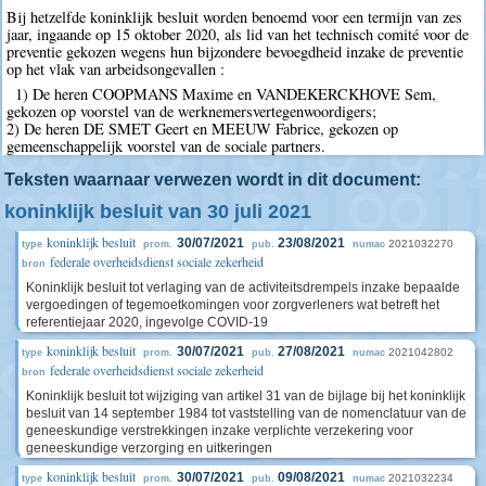
Bij hetzelfde koninklijk besluit worden benoemd voor een termijn van zes
jaar, ingaande op 15 oktober 2020, als lid van het technisch comité voor de
preventie gekozen wegens hun bijzondere bevoegdheid inzake de preventie
op het vlak van arbeidsongevallen :
1) De heren COOPMANS Maxime en VANDEKERCKHOVE Sem,
gekozen op voorstel van de werknemersvertegenwoordigers;
2) De heren DE SMET Geert en MEEUW Fabrice, gekozen op
gemeenschappelijk voorstel van de sociale partners.
Teksten waarnaar verwezen wordt in dit document:
koninklijk besluit van 30 juli 2021
koninklijk besluit
30/07/2021
23/08/2021
2021032270
type
prom.
pub.
numac
federale overheidsdienst sociale zekerheid
bron
Koninklijk besluit tot verlaging van de activiteitsdrempels inzake bepaalde
vergoedingen of tegemoetkomingen voor zorgverleners wat betreft het
referentiejaar 2020, ingevolge COVID-19
koninklijk besluit
30/07/2021
27/08/2021
2021042802
type
prom.
pub.
numac
federale overheidsdienst sociale zekerheid
bron
Koninklijk besluit tot wijziging van artikel 31 van de bijlage bij het koninklijk
besluit van 14 september 1984 tot vaststelling van de nomenclatuur van de
geneeskundige verstrekkingen inzake verplichte verzekering voor
geneeskundige verzorging en uitkeringen
koninklijk besluit
30/07/2021
09/08/2021
2021032234
type
prom.
pub.
numac