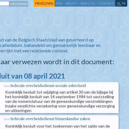
-
-
-
-
PRIVÉLEVEN
RSS
ABOUT
WEB LOG
CONTACT
NL
FR
ud van de Belgisch Staatsblad aan gesorteerd op
icatiedatum, behandeld om gemakkelijk leesbaar en
verrijkt met een relationele context.
aar verwezen wordt in dit document:
luit van 08 april 2021
federale overheidsdienst sociale zekerheid
bron
Koninklijk besluit tot wijziging van artikel 30 van de bijlage bij
het koninklijk besluit van 14 september 1984 tot vaststelling
van de nomenclatuur van de geneeskundige verstrekkingen
inzake verplichte verzekering voor geneeskundige verzorging
en uitkeringen
federale overheidsdienst binnenlandse zaken
bron
Koninklijk besluit voor het toekennen van het saldo van de