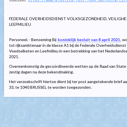
staatsblad
https://www.ejustice.just.fgov.be/cgi/artic
FEDERALE OVERHEIDSDIENST VOLKSGEZONDHEID, VEILIGHE
LEEFMILIEU
Personeel. - Benoeming Bij
koninklijk besluit van 8 april 2021
, w
tot rijksambtenaar in de klasse A1 bij de Federale Overheidsdienst
Voedselketen en Leefmilieu in een betrekking van het Nederlandse
2021.
Overeenkomstig de gecoördineerde wetten op de Raad van State 
zestig dagen na deze bekendmaking.
Het verzoekschrift hiertoe dient bij ter post aangetekende brief 
33, te 1040 BRUSSEL te worden toegezonden.