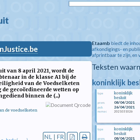
t  
Etaamb
biedt de inho
nJustice.be
afkondigings- en publ
afprintbaar te zijn, en 
Teksten waarn
t van 8 april 2021, wordt de
enaar in de klasse A1 bij de
koninklijk bes
eiligheid van de Voedselketen
 de gecoördineerde wetten op
koninklijk
type
gediend binnen de (...)
besluit
08/04/2021
prom.
26/04/2021
pub.
van de voedselketen
2021031026
numac
koninklijk
type
besluit
NL | FR
08/04/2021
prom.