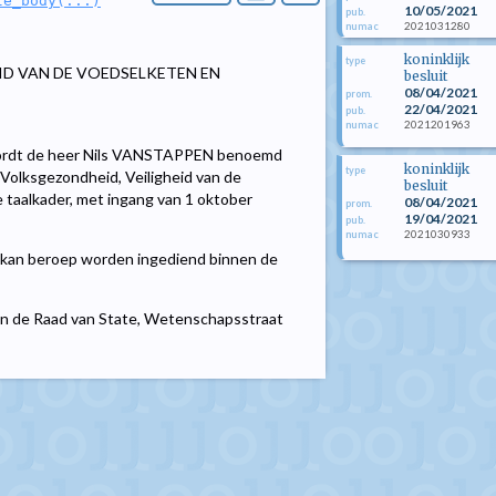
le_body(...)
10/05/2021
pub.
2021031280
numac
koninklijk
type
ID VAN DE VOEDSELKETEN EN
besluit
08/04/2021
prom.
22/04/2021
pub.
2021201963
numac
ordt de heer Nils VANSTAPPEN benoemd
koninklijk
type
 Volksgezondheid, Veiligheid van de
besluit
 taalkader, met ingang van 1 oktober
08/04/2021
prom.
19/04/2021
pub.
2021030933
numac
kan beroep worden ingediend binnen de
aan de Raad van State, Wetenschapsstraat