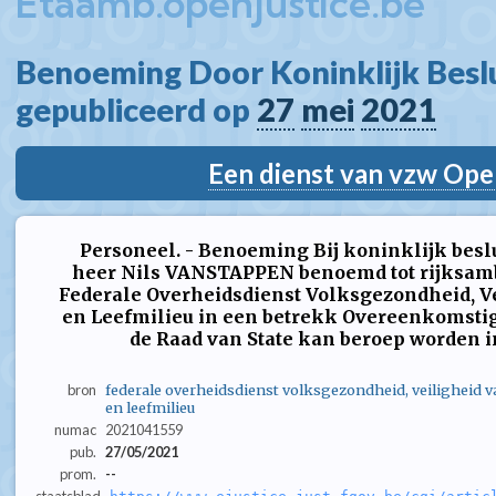
Etaamb.openjustice.be
Benoeming Door Koninklijk Beslui
gepubliceerd op 
27
mei
2021
Een dienst van vzw Ope
Personeel. - Benoeming Bij koninklijk beslui
heer Nils VANSTAPPEN benoemd tot rijksambt
Federale Overheidsdienst Volksgezondheid, V
en Leefmilieu in een betrekk Overeenkomstig
de Raad van State kan beroep worden in
bron
federale overheidsdienst volksgezondheid, veiligheid 
en leefmilieu
numac
2021041559
pub.
27/05/2021
prom.
--