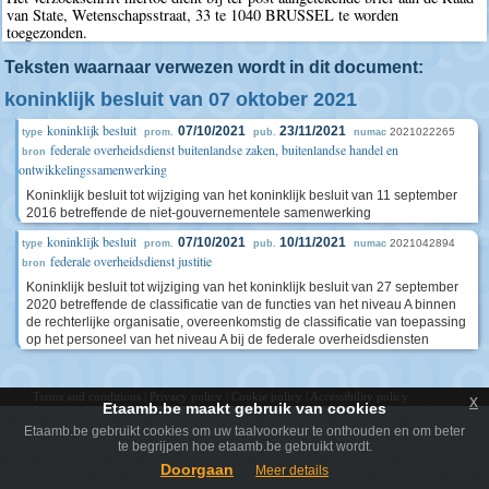
van State, Wetenschapsstraat, 33 te 1040 BRUSSEL te worden
toegezonden.
Teksten waarnaar verwezen wordt in dit document:
koninklijk besluit van 07 oktober 2021
koninklijk besluit
07/10/2021
23/11/2021
2021022265
type
prom.
pub.
numac
federale overheidsdienst buitenlandse zaken, buitenlandse handel en
bron
ontwikkelingssamenwerking
Koninklijk besluit tot wijziging van het koninklijk besluit van 11 september
2016 betreffende de niet-gouvernementele samenwerking
koninklijk besluit
07/10/2021
10/11/2021
2021042894
type
prom.
pub.
numac
federale overheidsdienst justitie
bron
Koninklijk besluit tot wijziging van het koninklijk besluit van 27 september
2020 betreffende de classificatie van de functies van het niveau A binnen
de rechterlijke organisatie, overeenkomstig de classificatie van toepassing
op het personeel van het niveau A bij de federale overheidsdiensten
Terms and conditions
|
Privacy policy
|
Cookie policy
|
Accessibility policy
x
Etaamb.be maakt gebruik van cookies
Etaamb.be gebruikt cookies om uw taalvoorkeur te onthouden en om beter
te begrijpen hoe etaamb.be gebruikt wordt.
Doorgaan
Meer details