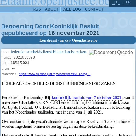
^
-
NL
FR
RSS
ABOUT
WEB LOG
CONTACT
Benoeming Door Koninklijk Besluit
gepubliceerd op
16
november
2021
Een dienst van vzw OpenJustice.be
federale overheidsdienst binnenlandse zaken
bron
2021033590
numac
16/11/2021
pub.
--
prom.
staatsblad
https://www.ejustice.just.fgov.be/cgi/article_body(...)
FEDERALE OVERHEIDSDIENST BINNENLANDSE ZAKEN
koninklijk besluit van 7 oktober 2021
Personeel. - Benoeming Bij
, wordt
mevrouw Charlotte CORNELIS benoemd tot rijksambtenaar in de klasse
A1 bij de Federale Overheidsdienst Binnenlandse Zaken in een betrekking
van het Nederlandse taalkader, met ingang van 1 juli 2021.
Overeenkomstig de gecoördineerde wetten op de Raad van State kan beroep
worden ingediend binnen de zestig dagen na deze bekendmaking.
Het verzoekschrift hiertoe dient bij ter post aangetekende brief aan de Raad