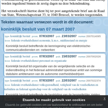
worden ingediend binnen de zestig dagen na deze bekendmaking.
Het verzoekschrift hiertoe dient bij ter post aangetekende brief aan de Raad
van State, Wetenschapsstraat 33, te 1040 Brussel, te worden toegezonden.
Teksten waarnaar verwezen wordt in dit document:
koninklijk besluit van 07 maart 2007
koninklijk besluit
07/03/2007
23/03/2007
2007014095
type
prom.
pub.
numac
federale overheidsdienst economie, k.m.o., middenstand en energie
bron
Koninklijk besluit betreffende de kennisgeving van elektronische-
communicatiediensten en -netwerken
koninklijk besluit
07/03/2007
15/03/2007
2007002026
type
prom.
pub.
numac
federale overheidsdienst personeel en organisatie
bron
Koninklijk besluit tot organisatie van de vergelijkende selectie en de
indiensttreding in het federaal administratief openbaar ambt van sommige
statutaire ambtenaren van de autonome overheidsbedrijven
koninklijk besluit
07/03/2007
22/03/2007
2007022374
type
prom.
pub.
numac
federale overheidsdienst volksgezondheid, veiligheid van de voedselketen en
bron
leefmilieu en federaal agentschap voor de veiligheid van de voedselketen
Koninklijk besluit betreffende de bestrijding van de besmettelijke ziekten
x
van de bijen
Etaamb.be maakt gebruik van cookies
toon meer (3)
Etaamb.be gebruikt cookies om uw taalvoorkeur te onthouden en om beter