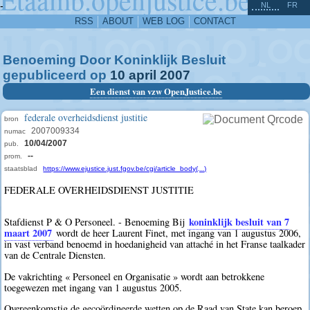
^
-
NL
FR
RSS
ABOUT
WEB LOG
CONTACT
Benoeming Door Koninklijk Besluit
gepubliceerd op
10
april
2007
Een dienst van vzw OpenJustice.be
federale overheidsdienst justitie
bron
2007009334
numac
10/04/2007
pub.
--
prom.
staatsblad
https://www.ejustice.just.fgov.be/cgi/article_body(...)
FEDERALE OVERHEIDSDIENST JUSTITIE
koninklijk besluit van 7
Stafdienst P & O Personeel. - Benoeming Bij
maart 2007
wordt de heer Laurent Finet, met ingang van 1 augustus 2006,
in vast verband benoemd in hoedanigheid van attaché in het Franse taalkader
van de Centrale Diensten.
De vakrichting « Personeel en Organisatie » wordt aan betrokkene
toegewezen met ingang van 1 augustus 2005.
Overeenkomstig de gecoördineerde wetten op de Raad van State kan beroep