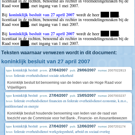
licentiaat in de rechten, benoemd als rechter in vreemdelingenzaken bij de
Raad voor
****
, met ingang van 1 mei 2007.
koninklijk besluit van 27 april 2007
Bij
wordt de heer
****
****
,
licentiaat in de rechten, benoemd als rechter in vreemdelingenzaken bij de
Raad voor
****
, met ingang van 1 mei 2007.
koninklijk besluit van 27 april 2007
Bij
wordt de heer
****
****
,
licentiaat in de rechten, benoemd als rechter in vreemdelingenzaken bij de
Raad voor
****
, met ingang van 1 mei 2007.
Teksten waarnaar verwezen wordt in dit document:
koninklijk besluit van 27 april 2007
koninklijk besluit
27/04/2007
29/06/2007
2007022813
type
prom.
pub.
numac
federale overheidsdienst sociale zekerheid
bron
Koninklijk besluit tot benoeming van de leden van de Hoge Raad voor
Vrijwilligers
koninklijk besluit
27/04/2007
15/05/2007
2007003237
type
prom.
pub.
numac
federale overheidsdienst financien en federale overheidsdienst economie, k.m.o.,
bron
middenstand en energie
Koninklijk besluit houdende benoeming van leden van de raad van
toezicht van de Commissie voor het Bank-, Financie- en Assurantiewezen
koninklijk besluit
27/04/2007
12/06/2007
2007201174
type
prom.
pub.
numac
federale overheidsdienst werkgelegenheid, arbeid en sociaal overleg
bron