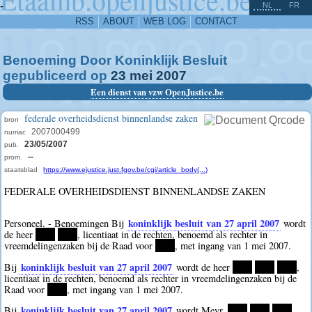
^
-
NL
FR
RSS
ABOUT
WEB LOG
CONTACT
Benoeming Door Koninklijk Besluit
gepubliceerd op
23
mei
2007
Een dienst van vzw OpenJustice.be
federale overheidsdienst binnenlandse zaken
bron
2007000499
numac
23/05/2007
pub.
--
prom.
staatsblad
https://www.ejustice.just.fgov.be/cgi/article_body(...)
FEDERALE OVERHEIDSDIENST BINNENLANDSE ZAKEN
koninklijk besluit van 27 april 2007
Personeel. - Benoemingen Bij
wordt
de heer
****
****
, licentiaat in de rechten, benoemd als rechter in
vreemdelingenzaken bij de Raad voor
****
, met ingang van 1 mei 2007.
koninklijk besluit van 27 april 2007
Bij
wordt de heer
****
****
****
,
licentiaat in de rechten, benoemd als rechter in vreemdelingenzaken bij de
Raad voor
****
, met ingang van 1 mei 2007.
koninklijk besluit van 27 april 2007
Bij
wordt Mevr.
****
****
****