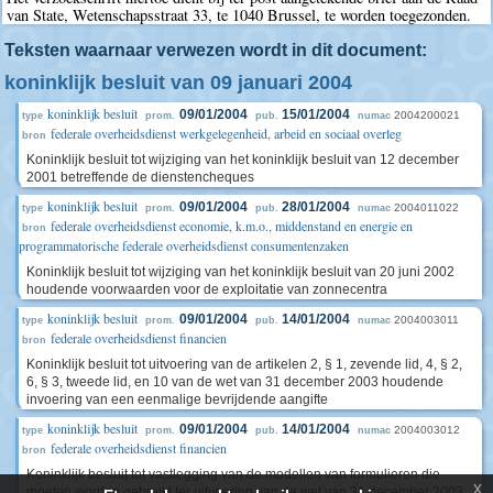
van State, Wetenschapsstraat 33, te 1040 Brussel, te worden toegezonden.
Teksten waarnaar verwezen wordt in dit document:
koninklijk besluit van 09 januari 2004
koninklijk besluit
09/01/2004
15/01/2004
2004200021
type
prom.
pub.
numac
federale overheidsdienst werkgelegenheid, arbeid en sociaal overleg
bron
Koninklijk besluit tot wijziging van het koninklijk besluit van 12 december
2001 betreffende de dienstencheques
koninklijk besluit
09/01/2004
28/01/2004
2004011022
type
prom.
pub.
numac
federale overheidsdienst economie, k.m.o., middenstand en energie en
bron
programmatorische federale overheidsdienst consumentenzaken
Koninklijk besluit tot wijziging van het koninklijk besluit van 20 juni 2002
houdende voorwaarden voor de exploitatie van zonnecentra
koninklijk besluit
09/01/2004
14/01/2004
2004003011
type
prom.
pub.
numac
federale overheidsdienst financien
bron
Koninklijk besluit tot uitvoering van de artikelen 2, § 1, zevende lid, 4, § 2,
6, § 3, tweede lid, en 10 van de wet van 31 december 2003 houdende
invoering van een eenmalige bevrijdende aangifte
koninklijk besluit
09/01/2004
14/01/2004
2004003012
type
prom.
pub.
numac
federale overheidsdienst financien
bron
Koninklijk besluit tot vastlegging van de modellen van formulieren die
x
moeten worden gebruikt ter uitvoering van de wet van 31 december 2003