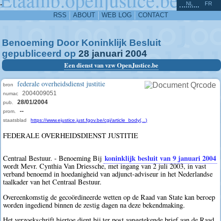
^
-
NL
FR
RSS
ABOUT
WEB LOG
CONTACT
Benoeming Door Koninklijk Besluit
gepubliceerd op
28
januari
2004
Een dienst van vzw OpenJustice.be
federale overheidsdienst justitie
bron
2004009051
numac
28/01/2004
pub.
--
prom.
staatsblad
https://www.ejustice.just.fgov.be/cgi/article_body(...)
FEDERALE OVERHEIDSDIENST JUSTITIE
koninklijk besluit van 9 januari 2004
Centraal Bestuur. - Benoeming Bij
wordt Mevr. Cynthia Van Driessche, met ingang van 2 juli 2003, in vast
verband benoemd in hoedanigheid van adjunct-adviseur in het Nederlandse
taalkader van het Centraal Bestuur.
Overeenkomstig de gecoördineerde wetten op de Raad van State kan beroep
worden ingediend binnen de zestig dagen na deze bekendmaking.
Het verzoekschrift hiertoe dient bij ter post aangetekende brief aan de Raad