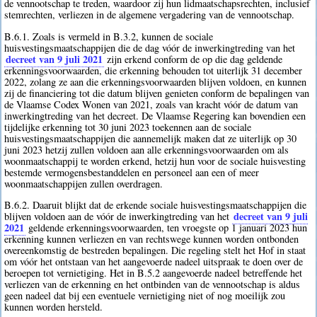
de vennootschap te treden, waardoor zij hun lidmaatschapsrechten, inclusief
stemrechten, verliezen in de algemene vergadering van de vennootschap.
B.6.1. Zoals is vermeld in B.3.2, kunnen de sociale
huisvestingsmaatschappijen die de dag vóór de inwerkingtreding van het
decreet van 9 juli 2021
zijn erkend conform de op die dag geldende
erkenningsvoorwaarden, die erkenning behouden tot uiterlijk 31 december
2022, zolang ze aan die erkenningsvoorwaarden blijven voldoen, en kunnen
zij de financiering tot die datum blijven genieten conform de bepalingen van
de Vlaamse Codex Wonen van 2021, zoals van kracht vóór de datum van
inwerkingtreding van het decreet. De Vlaamse Regering kan bovendien een
tijdelijke erkenning tot 30 juni 2023 toekennen aan de sociale
huisvestingsmaatschappijen die aannemelijk maken dat ze uiterlijk op 30
juni 2023 hetzij zullen voldoen aan alle erkenningsvoorwaarden om als
woonmaatschappij te worden erkend, hetzij hun voor de sociale huisvesting
bestemde vermogensbestanddelen en personeel aan een of meer
woonmaatschappijen zullen overdragen.
B.6.2. Daaruit blijkt dat de erkende sociale huisvestingsmaatschappijen die
decreet van 9 juli
blijven voldoen aan de vóór de inwerkingtreding van het
2021
geldende erkenningsvoorwaarden, ten vroegste op 1 januari 2023 hun
erkenning kunnen verliezen en van rechtswege kunnen worden ontbonden
overeenkomstig de bestreden bepalingen. Die regeling stelt het Hof in staat
om vóór het ontstaan van het aangevoerde nadeel uitspraak te doen over de
beroepen tot vernietiging. Het in B.5.2 aangevoerde nadeel betreffende het
verliezen van de erkenning en het ontbinden van de vennootschap is aldus
geen nadeel dat bij een eventuele vernietiging niet of nog moeilijk zou
kunnen worden hersteld.