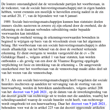
De loutere omstandigheid dat de verzoekende partijen het voortbestaan, in
de toekomst, van de sociale huisvestingsmaatschappij niet in eigen handen
hebben, vormt evenmin een moeilijk te herstellen ernstig nadeel in de zin
van artikel 20, 1°, van de bijzondere wet van 6 januari
1989. Sociale huisvestingsmaatschappijen kunnen hun statutaire doelen
immers slechts nastreven in zoverre zij zijn erkend door de overheid, die de
erkenning en de daaraan verbonden subsidiëring onder bepaalde
voorwaarden kan intrekken.
De bevoegde overheid vermag de erkenningsvoorwaarden bovendien in
beginsel te wijzigen op basis van de wisselende eisen van het algemeen
belang. Het voortbestaan van een sociale huisvestingsmaatschappij is aldus
steeds afhankelijk van het behoud van de door de overheid verleende
erkenning. Er dient overigens te worden vastgesteld dat de cv « De
Gelukkige Haard », volgens artikel 1 van haar statuten, kan worden
ontbonden « als gevolg van een door de Vlaamse Regering opgelegde
verplichting tot fusie en intrekking van de erkenning ». De aangevoerde
onzekerheid over het voortbestaan van de vennootschap maakt aldus deel uit
van het wezen van die vennootschap.
B.7.1. Als een sociale huisvestingsmaatschappij heeft toegelaten dat sociale
huurders inschreven op aandelen ter vervanging van de storting van een
huurwaarborg, worden de betrokken aandeelhouders, volgens artikel 208
decreet van 9 juli 2021
van het
, op de datum van de inwerkingtreding van
dat decreet geacht van rechtswege uit te treden met die aandelen, waarbij het
scheidingsaandeel waarop de sociale huurder recht heeft, van rechtswege
decreet van 9 juli 2021
wordt omgeboekt tot een huurwaarborg. Daar het
,
behoudens voor wat de in artikel 225 van dat decreet opgesomde artikelen