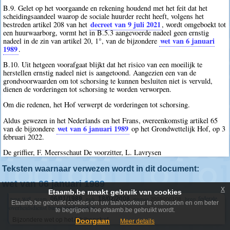
B.9. Gelet op het voorgaande en rekening houdend met het feit dat het
scheidingsaandeel waarop de sociale huurder recht heeft, volgens het
decreet van 9 juli 2021
bestreden artikel 208 van het
, wordt omgeboekt tot
een huurwaarborg, vormt het in B.5.3 aangevoerde nadeel geen ernstig
wet van 6 januari
nadeel in de zin van artikel 20, 1°, van de bijzondere
1989
.
B.10. Uit hetgeen voorafgaat blijkt dat het risico van een moeilijk te
herstellen ernstig nadeel niet is aangetoond. Aangezien een van de
grondvoorwaarden om tot schorsing te kunnen besluiten niet is vervuld,
dienen de vorderingen tot schorsing te worden verworpen.
Om die redenen, het Hof verwerpt de vorderingen tot schorsing.
Aldus gewezen in het Nederlands en het Frans, overeenkomstig artikel 65
wet van 6 januari 1989
van de bijzondere
op het Grondwettelijk Hof, op 3
februari 2022.
De griffier, F. Meersschaut De voorzitter, L. Lavrysen
Teksten waarnaar verwezen wordt in dit document:
wet van 06 januari 1989
x
Etaamb.be maakt gebruik van cookies
wet
federale
06/01/1989
18/02/2008
2008000108
type
prom.
pub.
numac
bron
Etaamb.be gebruikt cookies om uw taalvoorkeur te onthouden en om beter
overheidsdienst binnenlandse zaken
te begrijpen hoe etaamb.be gebruikt wordt.
Bijzondere wet op het Arbitragehof
Doorgaan
Meer details