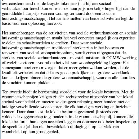
overeenstemmend met de laagste inkomens) nu bij een sociaal
verhuurkantoor terechtkomen waar de huurprijs merkelijk hoger ligt dan de
gemiddelde huurprijs van een woning verhuurd door een sociale
huisvestingsmaatschappij. Het samensmelten van beide activiteiten legt de
basis voor een oplossing hiervoor.
Het samenbrengen van de activiteiten van sociale verhuurkantoren en sociale
huisvestingsmaatschappijen maakt het veel concreter mogelijk om expertise
te delen en schaalvoordelen te creëren. Daar waar sociale
huisvestingsmaatschappijen traditioneel sterker zijn in het bouwen en
renoveren van sociaal woonpatrimonium, wordt ervan uitgegaan dat de
sterktes van sociale verhuurkantoren - meestal ontstaan uit OCMW-werking
of welzijnsactoren - vooral op het vlak van woonbegeleiding liggen. Het
samengaan moet ervoor zorgen dat er meer gebouwd kan worden, dat de
kwaliteit verbetert en dat elkaars goede praktijken een grotere weerklank
kunnen krijgen binnen de grotere woonmaatschappij, waarvan alle huurders
de vruchten kunnen plukken.
Ten tweede biedt de hervorming voordelen voor de lokale besturen. Met de
woonmaatschappijen krijgen zij één rechtstreekse uitvoerder van het lokaal
sociaal woonbeleid en moeten ze dus geen rekening meer houden met de
huidige verschillende woonactoren die elk hun eigen werking en inzichten
kennen. Door daarnaast de lokale besturen gezamenlijk steeds een
voldoende zeggenschap te garanderen in de woonmaatschappij, kunnen die
lokale besturen hun eigen accenten leggen en daarmee ook beter inspelen op
de specifieke (al dan niet bovenlokale) uitdagingen op het vlak van
woonbeleid op hun grondgebied.