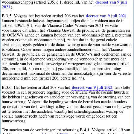
decreet van 9 juli
woonmaatschappij (artikel 205, § 1, derde lid, van het
2021
).
decreet van 9 juli 2021
B.3.5. Volgens het bestreden artikel 206 van het
kunnen bestaande huisvestingsmaatschappijen die niet voldoen aan de in
artikel 4.39/2, § 1, van de Vlaamse Codex Wonen van 2021 vervatte
voorwaarde dat alleen het Vlaamse Gewest, de provincies, de gemeenten en
de OCMW's aandelen kunnen houden van een woonmaatschappij, niettemin
worden erkend als woonmaatschappij, zij het dat in dat geval enkele
afwijkende regels gelden tot de datum waarop aan de voormelde voorwaarde
is voldaan. Onder meer mogen andere aandeelhouders dan het Vlaamse
Gewest, de provincies, de gemeenten en de OCMW's niet deelnemen aan de
stemming in de algemene vergadering van de vennootschap met meer dan
een tiende van het aantal aanwezige of vertegenwoordigde stemmen (artikel
206, eerste lid, 3°) en mogen zij gezamenlijk alleen aan een stemming
deelnemen met maximaal de stemmen die noodzakelijk zijn voor de vereiste
meerderheid min één (artikel 206, eerste lid, 4°).
decreet van 9 juli 2021
B.3.6. Het bestreden artikel 208 van het
ten slotte
voorziet in een bijzondere regeling voor de situatie van de sociale huurders
die hebben ingeschreven op aandelen ter vervanging van de storting van een
huurwaarborg. Volgens die bepaling worden de betrokken aandeelhouders
op de datum van de inwerkingtreding van het decreet geacht van rechtswege
uit te treden met die aandelen, waarbij het scheidingsaandeel waarop de
sociale huurder recht heeft van rechtswege wordt omgeboekt tot een
huurwaarborg.
Ten aanzien van de vorderingen tot schorsing B.4.1. Volgens artikel 19 van