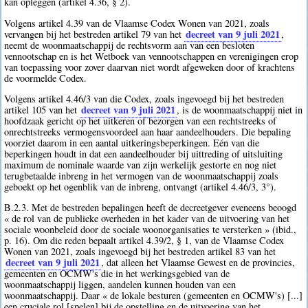
kan opleggen (artikel 4.36, § 2).
Volgens artikel 4.39 van de Vlaamse Codex Wonen van 2021, zoals
decreet van 9 juli 2021
vervangen bij het bestreden artikel 79 van het
,
neemt de woonmaatschappij de rechtsvorm aan van een besloten
vennootschap en is het Wetboek van vennootschappen en verenigingen erop
van toepassing voor zover daarvan niet wordt afgeweken door of krachtens
de voormelde Codex.
Volgens artikel 4.46/3 van die Codex, zoals ingevoegd bij het bestreden
decreet van 9 juli 2021
artikel 105 van het
, is de woonmaatschappij niet in
hoofdzaak gericht op het uitkeren of bezorgen van een rechtstreeks of
onrechtstreeks vermogensvoordeel aan haar aandeelhouders. Die bepaling
voorziet daarom in een aantal uitkeringsbeperkingen. Eén van die
beperkingen houdt in dat een aandeelhouder bij uittreding of uitsluiting
maximum de nominale waarde van zijn werkelijk gestorte en nog niet
terugbetaalde inbreng in het vermogen van de woonmaatschappij zoals
geboekt op het ogenblik van de inbreng, ontvangt (artikel 4.46/3, 3°).
B.2.3. Met de bestreden bepalingen heeft de decreetgever eveneens beoogd
« de rol van de publieke overheden in het kader van de uitvoering van het
sociale woonbeleid door de sociale woonorganisaties te versterken » (ibid.,
p. 16). Om die reden bepaalt artikel 4.39/2, § 1, van de Vlaamse Codex
Wonen van 2021, zoals ingevoegd bij het bestreden artikel 83 van het
decreet van 9 juli 2021
, dat alleen het Vlaamse Gewest en de provincies,
gemeenten en OCMW's die in het werkingsgebied van de
woonmaatschappij liggen, aandelen kunnen houden van een
woonmaatschappij. Daar « de lokale besturen (gemeenten en OCMW's) [...]
een cruciale rol [spelen] bij de opstelling en de uitvoering van het