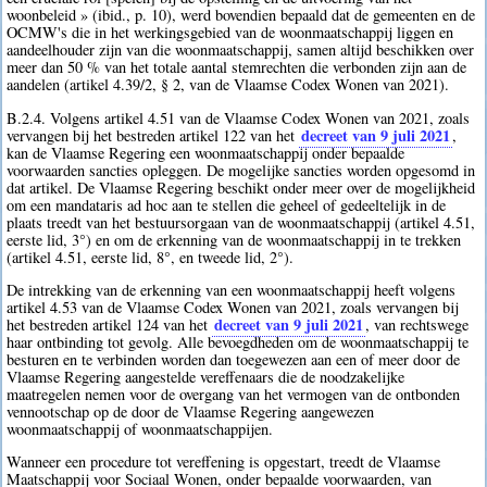
woonbeleid » (ibid., p. 10), werd bovendien bepaald dat de gemeenten en de
OCMW's die in het werkingsgebied van de woonmaatschappij liggen en
aandeelhouder zijn van die woonmaatschappij, samen altijd beschikken over
meer dan 50 % van het totale aantal stemrechten die verbonden zijn aan de
aandelen (artikel 4.39/2, § 2, van de Vlaamse Codex Wonen van 2021).
B.2.4. Volgens artikel 4.51 van de Vlaamse Codex Wonen van 2021, zoals
decreet van 9 juli 2021
vervangen bij het bestreden artikel 122 van het
,
kan de Vlaamse Regering een woonmaatschappij onder bepaalde
voorwaarden sancties opleggen. De mogelijke sancties worden opgesomd in
dat artikel. De Vlaamse Regering beschikt onder meer over de mogelijkheid
om een mandataris ad hoc aan te stellen die geheel of gedeeltelijk in de
plaats treedt van het bestuursorgaan van de woonmaatschappij (artikel 4.51,
eerste lid, 3°) en om de erkenning van de woonmaatschappij in te trekken
(artikel 4.51, eerste lid, 8°, en tweede lid, 2°).
De intrekking van de erkenning van een woonmaatschappij heeft volgens
artikel 4.53 van de Vlaamse Codex Wonen van 2021, zoals vervangen bij
decreet van 9 juli 2021
het bestreden artikel 124 van het
, van rechtswege
haar ontbinding tot gevolg. Alle bevoegdheden om de woonmaatschappij te
besturen en te verbinden worden dan toegewezen aan een of meer door de
Vlaamse Regering aangestelde vereffenaars die de noodzakelijke
maatregelen nemen voor de overgang van het vermogen van de ontbonden
vennootschap op de door de Vlaamse Regering aangewezen
woonmaatschappij of woonmaatschappijen.
Wanneer een procedure tot vereffening is opgestart, treedt de Vlaamse
Maatschappij voor Sociaal Wonen, onder bepaalde voorwaarden, van