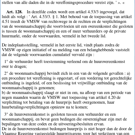
stellen van alle daden die in de vereffeningsprocedure vereist zijn. ' ». «
Art. 128.
In dezelfde codex wordt een artikel 4.53/3 ingevoegd, dat
luidt als volgt : ' Art. 4.53/3. § 1. Met behoud van de toepassing van artikel
4.51 treedt de VMSW van rechtswege in de rechten en de verplichtingen
van de woonmaatschappij die voortvloeien uit een overeenkomst die gesloten
is tussen de woonmaatschappij en een of meer verhuurders op de private
huurmarkt, onder de voorwaarden, vermeld in het tweede lid.
De indeplaatsstelling, vermeld in het eerste lid, vindt plaats zodra de
VMSW op eigen initiatief of na melding van een belanghebbende vaststelt
dat de volgende voorwaarden cumulatief vervuld zijn :
1° de verhuurder heeft toestemming verleend om de huurovereenkomst
over te dragen;
2° de woonmaatschappij bevindt zich in een van de volgende gevallen : a)
een procedure tot vereffening is opgestart, of een vordering tot gerechtelijke
ontbinding is ingeleid, of een beslissing tot vrijwillige ontbinding van de
woonmaatschappij is genomen;
b) de woonmaatschappij slaagt er niet in om, na afloop van een periode van
negen maanden waarin de VMSW met toepassing van artikel 4.20 de
verplichting tot betaling van de huurprijs heeft overgenomen, haar
huurbetalingsverplichtingen opnieuw na te komen;
3° de huurovereenkomst is gesloten tussen een verhuurder en een
woonmaatschappij, en bevat geen bedingen die onverenigbaar zijn met de
bepalingen van deze codex en de uitvoeringsbesluiten ervan.
De in de huurovereenkomst bedongen huurprijs is niet hoger dan de door de
Vlaamse Regering vastgestelde huurprijsgrens voor het verkrijgen van een