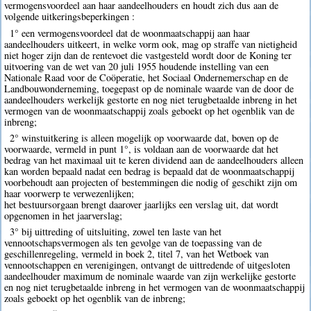
vermogensvoordeel aan haar aandeelhouders en houdt zich dus aan de
volgende uitkeringsbeperkingen :
1° een vermogensvoordeel dat de woonmaatschappij aan haar
aandeelhouders uitkeert, in welke vorm ook, mag op straffe van nietigheid
niet hoger zijn dan de rentevoet die vastgesteld wordt door de Koning ter
uitvoering van de wet van 20 juli 1955 houdende instelling van een
Nationale Raad voor de Coöperatie, het Sociaal Ondernemerschap en de
Landbouwonderneming, toegepast op de nominale waarde van de door de
aandeelhouders werkelijk gestorte en nog niet terugbetaalde inbreng in het
vermogen van de woonmaatschappij zoals geboekt op het ogenblik van de
inbreng;
2° winstuitkering is alleen mogelijk op voorwaarde dat, boven op de
voorwaarde, vermeld in punt 1°, is voldaan aan de voorwaarde dat het
bedrag van het maximaal uit te keren dividend aan de aandeelhouders alleen
kan worden bepaald nadat een bedrag is bepaald dat de woonmaatschappij
voorbehoudt aan projecten of bestemmingen die nodig of geschikt zijn om
haar voorwerp te verwezenlijken;
het bestuursorgaan brengt daarover jaarlijks een verslag uit, dat wordt
opgenomen in het jaarverslag;
3° bij uittreding of uitsluiting, zowel ten laste van het
vennootschapsvermogen als ten gevolge van de toepassing van de
geschillenregeling, vermeld in boek 2, titel 7, van het Wetboek van
vennootschappen en verenigingen, ontvangt de uittredende of uitgesloten
aandeelhouder maximum de nominale waarde van zijn werkelijke gestorte
en nog niet terugbetaalde inbreng in het vermogen van de woonmaatschappij
zoals geboekt op het ogenblik van de inbreng;