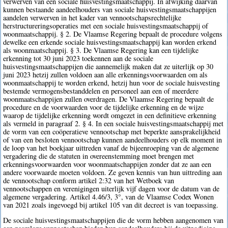
verwerven van een sociale huisvestingsmaatschappij. In afwijking daarvan
kunnen bestaande aandeelhouders van sociale huisvestingsmaatschappijen
aandelen verwerven in het kader van vennootschapsrechtelijke
herstructureringsoperaties met een sociale huisvestingsmaatschappij of
woonmaatschappij. § 2. De Vlaamse Regering bepaalt de procedure volgens
dewelke een erkende sociale huisvestingsmaatschappij kan worden erkend
als woonmaatschappij. § 3. De Vlaamse Regering kan een tijdelijke
erkenning tot 30 juni 2023 toekennen aan de sociale
huisvestingsmaatschappijen die aannemelijk maken dat ze uiterlijk op 30
juni 2023 hetzij zullen voldoen aan alle erkenningsvoorwaarden om als
woonmaatschappij te worden erkend, hetzij hun voor de sociale huisvesting
bestemde vermogensbestanddelen en personeel aan een of meerdere
woonmaatschappijen zullen overdragen. De Vlaamse Regering bepaalt de
procedure en de voorwaarden voor de tijdelijke erkenning en de wijze
waarop de tijdelijke erkenning wordt omgezet in een definitieve erkenning
als vermeld in paragraaf 2. § 4. In een sociale huisvestingsmaatschappij met
de vorm van een coöperatieve vennootschap met beperkte aansprakelijkheid
of van een besloten vennootschap kunnen aandeelhouders op elk moment in
de loop van het boekjaar uittreden vanaf de bijeenroeping van de algemene
vergadering die de statuten in overeenstemming moet brengen met
erkenningsvoorwaarden voor woonmaatschappijen zonder dat ze aan een
andere voorwaarde moeten voldoen. Ze geven kennis van hun uittreding aan
de vennootschap conform artikel 2:32 van het Wetboek van
vennootschappen en verenigingen uiterlijk vijf dagen voor de datum van de
algemene vergadering. Artikel 4.46/3, 3°, van de Vlaamse Codex Wonen
van 2021 zoals ingevoegd bij artikel 105 van dit decreet is van toepassing.
De sociale huisvestingsmaatschappijen die de vorm hebben aangenomen van