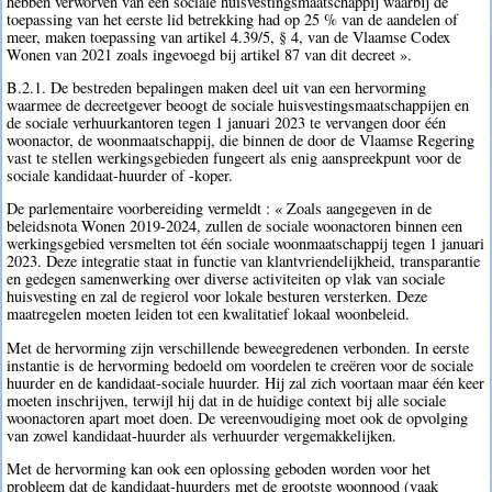
hebben verworven van een sociale huisvestingsmaatschappij waarbij de
toepassing van het eerste lid betrekking had op 25 % van de aandelen of
meer, maken toepassing van artikel 4.39/5, § 4, van de Vlaamse Codex
Wonen van 2021 zoals ingevoegd bij artikel 87 van dit decreet ».
B.2.1. De bestreden bepalingen maken deel uit van een hervorming
waarmee de decreetgever beoogt de sociale huisvestingsmaatschappijen en
de sociale verhuurkantoren tegen 1 januari 2023 te vervangen door één
woonactor, de woonmaatschappij, die binnen de door de Vlaamse Regering
vast te stellen werkingsgebieden fungeert als enig aanspreekpunt voor de
sociale kandidaat-huurder of -koper.
De parlementaire voorbereiding vermeldt : « Zoals aangegeven in de
beleidsnota Wonen 2019-2024, zullen de sociale woonactoren binnen een
werkingsgebied versmelten tot één sociale woonmaatschappij tegen 1 januari
2023. Deze integratie staat in functie van klantvriendelijkheid, transparantie
en gedegen samenwerking over diverse activiteiten op vlak van sociale
huisvesting en zal de regierol voor lokale besturen versterken. Deze
maatregelen moeten leiden tot een kwalitatief lokaal woonbeleid.
Met de hervorming zijn verschillende beweegredenen verbonden. In eerste
instantie is de hervorming bedoeld om voordelen te creëren voor de sociale
huurder en de kandidaat-sociale huurder. Hij zal zich voortaan maar één keer
moeten inschrijven, terwijl hij dat in de huidige context bij alle sociale
woonactoren apart moet doen. De vereenvoudiging moet ook de opvolging
van zowel kandidaat-huurder als verhuurder vergemakkelijken.
Met de hervorming kan ook een oplossing geboden worden voor het
probleem dat de kandidaat-huurders met de grootste woonnood (vaak