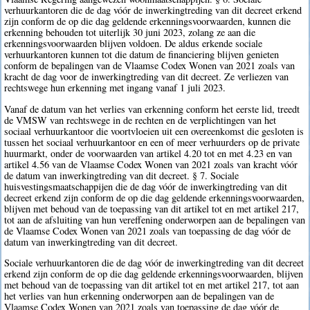
verhuurkantoren die de dag vóór de inwerkingtreding van dit decreet erkend
zijn conform de op die dag geldende erkenningsvoorwaarden, kunnen die
erkenning behouden tot uiterlijk 30 juni 2023, zolang ze aan die
erkenningsvoorwaarden blijven voldoen. De aldus erkende sociale
verhuurkantoren kunnen tot die datum de financiering blijven genieten
conform de bepalingen van de Vlaamse Codex Wonen van 2021 zoals van
kracht de dag voor de inwerkingtreding van dit decreet. Ze verliezen van
rechtswege hun erkenning met ingang vanaf 1 juli 2023.
Vanaf de datum van het verlies van erkenning conform het eerste lid, treedt
de VMSW van rechtswege in de rechten en de verplichtingen van het
sociaal verhuurkantoor die voortvloeien uit een overeenkomst die gesloten is
tussen het sociaal verhuurkantoor en een of meer verhuurders op de private
huurmarkt, onder de voorwaarden van artikel 4.20 tot en met 4.23 en van
artikel 4.56 van de Vlaamse Codex Wonen van 2021 zoals van kracht vóór
de datum van inwerkingtreding van dit decreet. § 7. Sociale
huisvestingsmaatschappijen die de dag vóór de inwerkingtreding van dit
decreet erkend zijn conform de op die dag geldende erkenningsvoorwaarden,
blijven met behoud van de toepassing van dit artikel tot en met artikel 217,
tot aan de afsluiting van hun vereffening onderworpen aan de bepalingen van
de Vlaamse Codex Wonen van 2021 zoals van toepassing de dag vóór de
datum van inwerkingtreding van dit decreet.
Sociale verhuurkantoren die de dag vóór de inwerkingtreding van dit decreet
erkend zijn conform de op die dag geldende erkenningsvoorwaarden, blijven
met behoud van de toepassing van dit artikel tot en met artikel 217, tot aan
het verlies van hun erkenning onderworpen aan de bepalingen van de
Vlaamse Codex Wonen van 2021 zoals van toepassing de dag vóór de