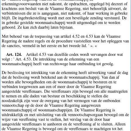
erkenningsvoorwaarden niet nakomt, de opdrachten, opgelegd bij decreet of
krachtens een besluit van de Vlaamse Regering, niet behoorlijk uitvoert, de
verbintenissen die ze is aangegaan, niet nakomt, of haar werking in gebreke
blijft. De ingebrekestelling wordt met een beveiligde zending verstuurd. De
in gebreke gestelde woonmaatschappij wordt uitgenodigd om te worden
gehoord. Ze kan zich daarbij laten bijstaan.
Met behoud van de toepassing van artikel 4.52 en 4.53 kan de Vlaamse
Regering de nadere regels en de procedure vaststellen voor het opleggen van
de sancties, vermeld in het eerste en het tweede lid. ' ». «
Art. 124.
Artikel 4.53 van dezelfde codex wordt vervangen door wat
volgt : ' Art. 4.53. De intrekking van de erkenning van een
woonmaatschappij heeft van rechtswege haar ontbinding tot gevolg.
De beslissing tot intrekking van de erkenning heeft uitwerking vanaf de dag
dat de beslissing wordt betekend aan de woonmaatschappij. Van dan af
worden alle bevoegdheden om de woonmaatschappij te besturen en te
verbinden toegewezen aan een of meer door de Vlaamse Regering
aangestelde vereffenaars. Die vereffenaars zijn bevoegd om alle maatregelen
te nemen en alle daden van bestuur en beschikking te stellen die
noodzakelijk zijn voor de overgang van het vermogen van de ontbonden
vennootschap op de door de Vlaamse Regering aangewezen
woonmaatschappij of woonmaatschappijen. De Vlaamse Regering is
uitdrukkelijk en met uitsluiting van elk vennootschapsorgaan bevoegd om de
wijze van vereffening vast te stellen, het verslag van de door haar
aangestelde vereffenaars te aanhoren en de vereffening af te sluiten. Alleen
de Vlaamse Regering is bevoegd om de vereffenaars te machtigen tot het