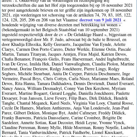
arrest : I. Onderwerp van de vorderingen en rechtspleging Bij
verzoekschriften die aan het Hof zijn toegezonden bij op 16 november 2021
ter post aangetekende brieven en ter griffie zijn ingekomen op 18 november
2021, zijn vorderingen tot schorsing van de artikelen 74, 79, 83, 105, 122,
decreet van 9 juli 2021
124, 128, 205, 206 en 208 van het Vlaamse
«
houdende wijziging van diverse decreten met betrekking tot wonen »
(bekendgemaakt in het Belgisch Staatsblad van 10 september 2021)
ingesteld respectievelijk door de cv « De Gelukkige Haard », bijgestaan en
vertegenwoordigd door Mr. F. Judo, advocaat bij de balie te Brussel, en
door Khadija Elhssika, Kelly Geeraerts, Jacqueline Van Eynde, Arlette
Claeys, Carmen Don Porto Carero, Dieter Werkle, Etienne Ostin, Pascale
Martin, Tamara Titanyan, Jacques Arntjen, Firas Majid, Katrien Devos,
Chafia Benamor, François Gielis, Frans Haevermaet, André Inghelbrecht,
Ivan De Gryse, Imilda Hek, Daniel Vanwalleghem, Claudia Piolon, Martine
Eerebout, Dorine Derieuw, Redgy Jonckheere, Pierre Lingy, Redgy
Seghers, Michèle Steurbaut, Anita De Cuyper, Patricia Deschumere, Inge
Vermeire, Pascal Brys, Chris Cottyn, Carla Nisez, Marianne Maes, Roland
Devos, Rita Hanna, Tamara Dalkhadova, Dennis Devriendt, Daniel Everaert,
Nancy Aneca, William Desmadryl, Conny Van Den Kerchove, Myriam
Everaert, Martine Bogaert, Gerard Logghe, Daniella Jonckheere, Paulette
Desaeyer, Ivan Janssen, Lieve Fevery, Filip Baes, Dirk Dildick, Hendrik
Tanghe, Chantal Meganck, Karel Neels, Virginia Van Looy, Chantal Roose,
Cecile De Hamers, Marleen Anthierens, Anja Van Londersele, Jean-Paul
Parez, Gilbert Dekien, Monique Byt, André Cafmeyer, Freddy Dildick,
Franky Bauwens, Patricia Dausselaere, Carine Crombez, Brigitte De
Saedeleer, Annette Sotiau, Kaat Decoster, Heidi Leyne, Yvonne Vynck,
Claudine Perreman, Ronny Mylle, Hilde Moerman, Ronny Noyelle, Ludwin
Bernard, Tania Vanbavinckhove, Patrick Faidherbe, Lionel Knockaert,