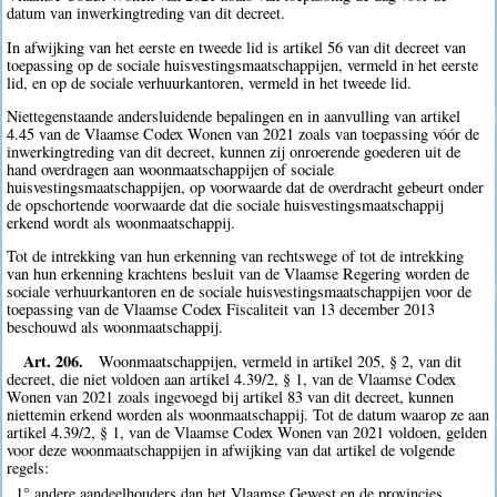
datum van inwerkingtreding van dit decreet.
In afwijking van het eerste en tweede lid is artikel 56 van dit decreet van
toepassing op de sociale huisvestingsmaatschappijen, vermeld in het eerste
lid, en op de sociale verhuurkantoren, vermeld in het tweede lid.
Niettegenstaande andersluidende bepalingen en in aanvulling van artikel
4.45 van de Vlaamse Codex Wonen van 2021 zoals van toepassing vóór de
inwerkingtreding van dit decreet, kunnen zij onroerende goederen uit de
hand overdragen aan woonmaatschappijen of sociale
huisvestingsmaatschappijen, op voorwaarde dat de overdracht gebeurt onder
de opschortende voorwaarde dat die sociale huisvestingsmaatschappij
erkend wordt als woonmaatschappij.
Tot de intrekking van hun erkenning van rechtswege of tot de intrekking
van hun erkenning krachtens besluit van de Vlaamse Regering worden de
sociale verhuurkantoren en de sociale huisvestingsmaatschappijen voor de
toepassing van de Vlaamse Codex Fiscaliteit van 13 december 2013
beschouwd als woonmaatschappij.
Art. 206.
Woonmaatschappijen, vermeld in artikel 205, § 2, van dit
decreet, die niet voldoen aan artikel 4.39/2, § 1, van de Vlaamse Codex
Wonen van 2021 zoals ingevoegd bij artikel 83 van dit decreet, kunnen
niettemin erkend worden als woonmaatschappij. Tot de datum waarop ze aan
artikel 4.39/2, § 1, van de Vlaamse Codex Wonen van 2021 voldoen, gelden
voor deze woonmaatschappijen in afwijking van dat artikel de volgende
regels:
1° andere aandeelhouders dan het Vlaamse Gewest en de provincies,