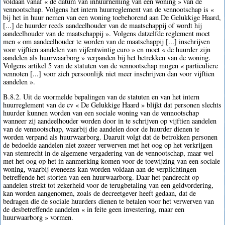
voldaan vanaf « de datum van inhuurneming van een woning » van de
vennootschap. Volgens het intern huurreglement van de vennootschap is «
bij het in huur nemen van een woning toebehorend aan De Gelukkige Haard,
[...] de huurder reeds aandeelhouder van de maatschappij of wordt hij
aandeelhouder van de maatschappij ». Volgens datzelfde reglement moet
men « om aandeelhouder te worden van de maatschappij [...] inschrijven
voor vijftien aandelen van vijfentwintig euro » en moet « de huurder zijn
aandelen als huurwaarborg » verpanden bij het betrekken van de woning.
Volgens artikel 5 van de statuten van de vennootschap mogen « particuliere
vennoten [...] voor zich persoonlijk niet meer inschrijven dan voor vijftien
aandelen ».
B.8.2. Uit de voormelde bepalingen van de statuten en van het intern
huurreglement van de cv « De Gelukkige Haard » blijkt dat personen slechts
huurder kunnen worden van een sociale woning van de vennootschap
wanneer zij aandeelhouder worden door in te schrijven op vijftien aandelen
van de vennootschap, waarbij die aandelen door de huurder dienen te
worden verpand als huurwaarborg. Daaruit volgt dat de betrokken personen
de bedoelde aandelen niet zozeer verwerven met het oog op het verkrijgen
van stemrecht in de algemene vergadering van de vennootschap, maar wel
met het oog op het in aanmerking komen voor de toewijzing van een sociale
woning, waarbij eveneens kan worden voldaan aan de verplichtingen
betreffende het storten van een huurwaarborg. Daar het pandrecht op
aandelen strekt tot zekerheid voor de terugbetaling van een geldvordering,
kan worden aangenomen, zoals de decreetgever heeft gedaan, dat de
bedragen die de sociale huurders dienen te betalen voor het verwerven van
de desbetreffende aandelen « in feite geen investering, maar een
huurwaarborg » vormen.