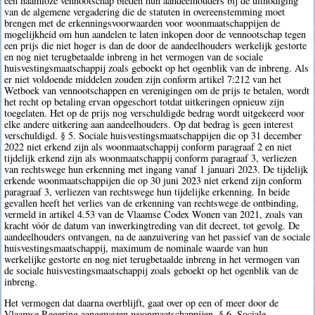
een naamloze vennootschap bieden hun aandeelhouders bij de uitnodiging
van de algemene vergadering die de statuten in overeenstemming moet
brengen met de erkenningsvoorwaarden voor woonmaatschappijen de
mogelijkheid om hun aandelen te laten inkopen door de vennootschap tegen
een prijs die niet hoger is dan de door de aandeelhouders werkelijk gestorte
en nog niet terugbetaalde inbreng in het vermogen van de sociale
huisvestingsmaatschappij zoals geboekt op het ogenblik van de inbreng. Als
er niet voldoende middelen zouden zijn conform artikel 7:212 van het
Wetboek van vennootschappen en verenigingen om de prijs te betalen, wordt
het recht op betaling ervan opgeschort totdat uitkeringen opnieuw zijn
toegelaten. Het op de prijs nog verschuldigde bedrag wordt uitgekeerd voor
elke andere uitkering aan aandeelhouders. Op dat bedrag is geen interest
verschuldigd. § 5. Sociale huisvestingsmaatschappijen die op 31 december
2022 niet erkend zijn als woonmaatschappij conform paragraaf 2 en niet
tijdelijk erkend zijn als woonmaatschappij conform paragraaf 3, verliezen
van rechtswege hun erkenning met ingang vanaf 1 januari 2023. De tijdelijk
erkende woonmaatschappijen die op 30 juni 2023 niet erkend zijn conform
paragraaf 3, verliezen van rechtswege hun tijdelijke erkenning. In beide
gevallen heeft het verlies van de erkenning van rechtswege de ontbinding,
vermeld in artikel 4.53 van de Vlaamse Codex Wonen van 2021, zoals van
kracht vóór de datum van inwerkingtreding van dit decreet, tot gevolg. De
aandeelhouders ontvangen, na de aanzuivering van het passief van de sociale
huisvestingsmaatschappij, maximum de nominale waarde van hun
werkelijke gestorte en nog niet terugbetaalde inbreng in het vermogen van
de sociale huisvestingsmaatschappij zoals geboekt op het ogenblik van de
inbreng.
Het vermogen dat daarna overblijft, gaat over op een of meer door de
Vlaamse Regering aangewezen woonmaatschappijen. § 6. Sociale