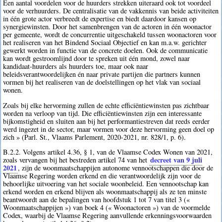
Een aantal voordelen voor de huurders strekken uiteraard ook tot voordeel
voor de verhuurders. De centralisatie van de vakkennis van beide activiteiten
in één grote actor verbreedt de expertise en biedt daardoor kansen op
synergiewinsten. Door het samenbrengen van de actoren in één woonactor
per gemeente, wordt de concurrentie uitgeschakeld tussen woonactoren voor
het realiseren van het Bindend Sociaal Objectief en kan m.a.w. gerichter
gewerkt worden in functie van de concrete doelen. Ook de communicatie
kan wordt gestroomlijnd door te spreken uit één mond, zowel naar
kandidaat-huurders als huurders toe, maar ook naar
beleidsverantwoordelijken én naar private partijen die partners kunnen
vormen bij het realiseren van de doelstellingen op het vlak van sociaal
wonen.
Zoals bij elke hervorming zullen de echte efficiëntiewinsten pas zichtbaar
worden na verloop van tijd. Die efficiëntiewinsten zijn een interessante
bijkomstigheid en sluiten aan bij het performantiestreven dat reeds eerder
werd ingezet in de sector, maar vormen voor deze hervorming geen doel op
zich » (Parl. St., Vlaams Parlement, 2020-2021, nr. 828/1, p. 6).
B.2.2. Volgens artikel 4.36, § 1, van de Vlaamse Codex Wonen van 2021,
decreet van 9 juli
zoals vervangen bij het bestreden artikel 74 van het
2021
, zijn de woonmaatschappijen autonome vennootschappen die door de
Vlaamse Regering worden erkend en die verantwoordelijk zijn voor de
behoorlijke uitvoering van het sociale woonbeleid. Een vennootschap kan
erkend worden en erkend blijven als woonmaatschappij als ze ten minste
beantwoordt aan de bepalingen van hoofdstuk 1 tot 7 van titel 3 («
Woonmaatschappijen ») van boek 4 (« Woonactoren ») van de voormelde
Codex, waarbij de Vlaamse Regering aanvullende erkenningsvoorwaarden