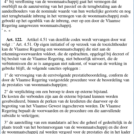
4° bij vereffening van de woonmaatschappij gaat het vermogen dat
overblijft na de aanzuivering van het passief en de terugbetaling aan de
aandeelhouders van de nominale waarde van hun werkelijke gestorte en nog
niet terugbetaalde inbreng in het vermogen van de woonmaatschappij zoals
geboekt op het ogenblik van de inbreng, over op een door de Vlaamse
Regering aangewezen woonmaatschappij.
' ». «
Art. 122.
Artikel 4.51 van dezelfde codex wordt vervangen door wat
volgt : ' Art. 4.51. Op eigen initiatief of op verzoek van de toezichthouder
kan de Vlaamse Regering een woonmaatschappij die niet aan de
erkenningsvoorwaarden voldoet, die de opdrachten, opgelegd bij decreet of
bij besluit van de Vlaamse Regering, niet behoorlijk uitvoert, die de
verbintenissen die ze is aangegaan niet nakomt, of waarvan de werking in
gebreke blijft, de volgende sancties opleggen :
1° de vervroeging van de eerstvolgende prestatiebeoordeling, conform de
door de Vlaamse Regering vastgestelde procedure voor de beoordeling van
de prestaties van woonmaatschappijen;
2° de verplichting om een beroep te doen op externe bijstand.
De kosten die verbonden zijn aan de externe bijstand kunnen worden
gesubsidieerd, binnen de perken van de kredieten die daarvoor op de
begroting van het Vlaamse Gewest ingeschreven worden. De Vlaamse
Regering bepaalt de voorwaarden en de procedure om die aanvullende
subsidie te verkrijgen;
3° de aanstelling van een mandataris ad hoc die geheel of gedeeltelijk in de
plaats treedt van het bestuursorgaan van de woonmaatschappij en die door
de woonmaatschappij zal worden vergoed voor de prestaties die in het kader