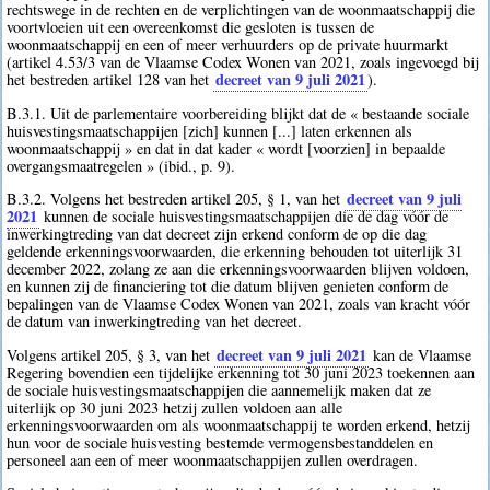
rechtswege in de rechten en de verplichtingen van de woonmaatschappij die
voortvloeien uit een overeenkomst die gesloten is tussen de
woonmaatschappij en een of meer verhuurders op de private huurmarkt
(artikel 4.53/3 van de Vlaamse Codex Wonen van 2021, zoals ingevoegd bij
decreet van 9 juli 2021
het bestreden artikel 128 van het
).
B.3.1. Uit de parlementaire voorbereiding blijkt dat de « bestaande sociale
huisvestingsmaatschappijen [zich] kunnen [...] laten erkennen als
woonmaatschappij » en dat in dat kader « wordt [voorzien] in bepaalde
overgangsmaatregelen » (ibid., p. 9).
decreet van 9 juli
B.3.2. Volgens het bestreden artikel 205, § 1, van het
2021
kunnen de sociale huisvestingsmaatschappijen die de dag vóór de
inwerkingtreding van dat decreet zijn erkend conform de op die dag
geldende erkenningsvoorwaarden, die erkenning behouden tot uiterlijk 31
december 2022, zolang ze aan die erkenningsvoorwaarden blijven voldoen,
en kunnen zij de financiering tot die datum blijven genieten conform de
bepalingen van de Vlaamse Codex Wonen van 2021, zoals van kracht vóór
de datum van inwerkingtreding van het decreet.
decreet van 9 juli 2021
Volgens artikel 205, § 3, van het
kan de Vlaamse
Regering bovendien een tijdelijke erkenning tot 30 juni 2023 toekennen aan
de sociale huisvestingsmaatschappijen die aannemelijk maken dat ze
uiterlijk op 30 juni 2023 hetzij zullen voldoen aan alle
erkenningsvoorwaarden om als woonmaatschappij te worden erkend, hetzij
hun voor de sociale huisvesting bestemde vermogensbestanddelen en
personeel aan een of meer woonmaatschappijen zullen overdragen.