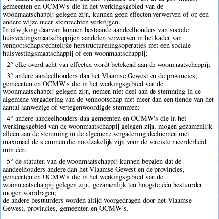
gemeenten en OCMW's die in het werkingsgebied van de
woonmaatschappij gelegen zijn, kunnen geen effecten verwerven of op een
andere wijze meer stemrechten verkrijgen.
In afwijking daarvan kunnen bestaande aandeelhouders van sociale
huisvestingsmaatschappijen aandelen verwerven in het kader van
vennootschapsrechtelijke herstructureringsoperaties met een sociale
huisvestingsmaatschappij of een woonmaatschappij;
2° elke overdracht van effecten wordt betekend aan de woonmaatschappij;
3° andere aandeelhouders dan het Vlaamse Gewest en de provincies,
gemeenten en OCMW's die in het werkingsgebied van de
woonmaatschappij gelegen zijn, nemen niet deel aan de stemming in de
algemene vergadering van de vennootschap met meer dan een tiende van het
aantal aanwezige of vertegenwoordigde stemmen;
4° andere aandeelhouders dan gemeenten en OCMW's die in het
werkingsgebied van de woonmaatschappij gelegen zijn, mogen gezamenlijk
alleen aan de stemming in de algemene vergadering deelnemen met
maximaal de stemmen die noodzakelijk zijn voor de vereiste meerderheid
min één;
5° de statuten van de woonmaatschappij kunnen bepalen dat de
aandeelhouders andere dan het Vlaamse Gewest en de provincies,
gemeenten en OCMW's die in het werkingsgebied van de
woonmaatschappij gelegen zijn, gezamenlijk ten hoogste één bestuurder
mogen voordragen;
de andere bestuurders worden altijd voorgedragen door het Vlaamse
Gewest, provincies, gemeenten en OCMW's.