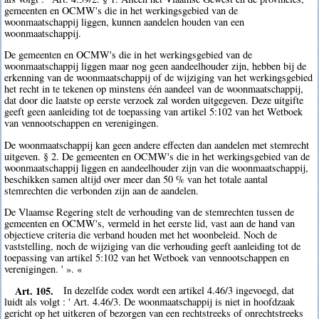
gemeenten en OCMW's die in het werkingsgebied van de
woonmaatschappij liggen, kunnen aandelen houden van een
woonmaatschappij.
De gemeenten en OCMW's die in het werkingsgebied van de
woonmaatschappij liggen maar nog geen aandeelhouder zijn, hebben bij de
erkenning van de woonmaatschappij of de wijziging van het werkingsgebied
het recht in te tekenen op minstens één aandeel van de woonmaatschappij,
dat door die laatste op eerste verzoek zal worden uitgegeven. Deze uitgifte
geeft geen aanleiding tot de toepassing van artikel 5:102 van het Wetboek
van vennootschappen en verenigingen.
De woonmaatschappij kan geen andere effecten dan aandelen met stemrecht
uitgeven. § 2. De gemeenten en OCMW's die in het werkingsgebied van de
woonmaatschappij liggen en aandeelhouder zijn van die woonmaatschappij,
beschikken samen altijd over meer dan 50 % van het totale aantal
stemrechten die verbonden zijn aan de aandelen.
De Vlaamse Regering stelt de verhouding van de stemrechten tussen de
gemeenten en OCMW's, vermeld in het eerste lid, vast aan de hand van
objectieve criteria die verband houden met het woonbeleid. Noch de
vaststelling, noch de wijziging van die verhouding geeft aanleiding tot de
toepassing van artikel 5:102 van het Wetboek van vennootschappen en
verenigingen. ' ». «
Art. 105.
In dezelfde codex wordt een artikel 4.46/3 ingevoegd, dat
luidt als volgt : ' Art. 4.46/3. De woonmaatschappij is niet in hoofdzaak
gericht op het uitkeren of bezorgen van een rechtstreeks of onrechtstreeks