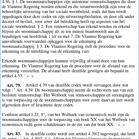
4.36. § 1. De woonmaatschappijen zijn autonome vennootschappen die door
de Vlaamse Regering worden erkend en die verantwoordelijk zijn voor de
behoorlijke uitvoering van het sociale woonbeleid, zoals dat hun wordt
opgedragen door deze codex en zijn uitvoeringsbesluiten, en door elk ander
decreet of besluit, voor zover dat betrekking heeft op aspecten van het
sociale woonbeleid. § 2. Een vennootschap kan erkend worden en erkend
blijven als woonmaatschappij als ze ten minste beantwoordt aan de
bepalingen van hoofdstuk 1 tot en met 7. De Vlaamse Regering kan
aanvullende voorwaarden opleggen voor de erkenning als
woonmaatschappij. § 3. De Vlaamse Regering stelt de procedure voor de
erkenning en de intrekking van de erkenning vast.
Erkende woonmaatschappijen kunnen vrijwillig afstand doen van hun
erkenning. De Vlaamse Regering kan de procedure voor de afstand van een
erkenning vaststellen. De afstand heeft dezelfde gevolgen als bepaald in
artikel 4.53. ' ». «
Art. 79.
Artikel 4.39 van dezelfde codex wordt vervangen door wat
volgt : ' Art. 4.39. De woonmaatschappij neemt de rechtsvorm aan van een
besloten vennootschap. Het Wetboek van vennootschappen en verenigingen
is van toepassing op de woonmaatschappijen voor zover daarvan niet wordt
afgeweken door of krachtens deze codex.
Conform artikel I.22, 8°, van het Wetboek van economisch recht zijn de
woonmaatschappijen voor de toepassing van boek XX van het Wetboek van
economisch recht geen schuldenaars in de zin van dat boek XX. ' ». «
Art. 83.
In dezelfde codex wordt een artikel 4.39/2 ingevoegd, dat luidt
als volgt : ' Art. 4.39/2. § 1. Alleen het Vlaamse Gewest en de provincies,