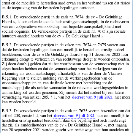
ernst en de moeilijk te herstellen aard ervan en het verband tussen dat risico
en de toepassing van de bestreden bepalingen aantonen.
B.5.1. De verzoekende partij in de zaak nr. 7674, de cv « De Gelukkige
Haard », is een erkende sociale huisvestingsmaatschappij, in de rechtsvorm
van een coöperatieve vennootschap met beperkte aansprakelijkheid met
sociaal oogmerk. De verzoekende partijen in de zaak nr. 7675 zijn sociale
huurders-aandeelhouders van de cv « De Gelukkige Haard ».
B.5.2. De verzoekende partijen in de zaken nrs. 7674 en 7675 voeren aan
dat de bestreden bepalingen hun een moeilijk te herstellen ernstig nadeel
berokkenen, daar de cv « De Gelukkige Haard » op 31 december 2022 haar
erkenning dreigt te verliezen en van rechtswege dreigt te worden ontbonden.
Zij doen daarbij gelden dat zij het voortbestaan van de vennootschap niet in
eigen handen hebben en dat de vennootschap voor het verkrijgen van de
erkenning als woonmaatschappij afhankelijk is van de door de Vlaamse
Regering vast te stellen indeling van de werkingsgebieden van de
woonmaatschappijen en van de finale keuze met betrekking tot de
maatschappij die als unieke woonactor in de relevante werkingsgebieden in
aanmerking zal worden genomen. Zij menen dat het nadeel bij een latere
decreet van 9 juli 2021
vernietiging van artikel 205, § 1, van het
niet meer
kan worden hersteld.
B.5.3. De verzoekende partijen in de zaak nr. 7675 voeren bovendien aan dat
decreet van 9 juli 2021
artikel 208, eerste lid, van het
hun een moeilijk te
herstellen ernstig nadeel berokkent, daar die bepaling met zich meebrengt
dat zij, als aandeelhouders van de cv « De Gelukkige Haard », met ingang
van 20 september 2021 worden geacht van rechtswege met hun aandelen uit