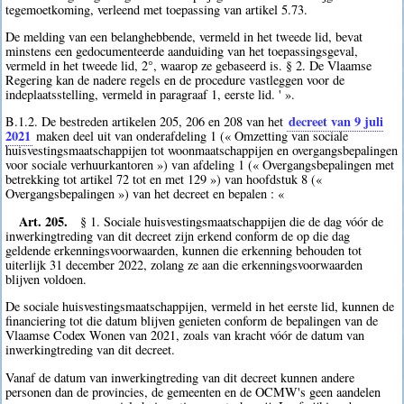
tegemoetkoming, verleend met toepassing van artikel 5.73.
De melding van een belanghebbende, vermeld in het tweede lid, bevat
minstens een gedocumenteerde aanduiding van het toepassingsgeval,
vermeld in het tweede lid, 2°, waarop ze gebaseerd is. § 2. De Vlaamse
Regering kan de nadere regels en de procedure vastleggen voor de
indeplaatsstelling, vermeld in paragraaf 1, eerste lid. ' ».
decreet van 9 juli
B.1.2. De bestreden artikelen 205, 206 en 208 van het
2021
maken deel uit van onderafdeling 1 (« Omzetting van sociale
huisvestingsmaatschappijen tot woonmaatschappijen en overgangsbepalingen
voor sociale verhuurkantoren ») van afdeling 1 (« Overgangsbepalingen met
betrekking tot artikel 72 tot en met 129 ») van hoofdstuk 8 («
Overgangsbepalingen ») van het decreet en bepalen : «
Art. 205.
§ 1. Sociale huisvestingsmaatschappijen die de dag vóór de
inwerkingtreding van dit decreet zijn erkend conform de op die dag
geldende erkenningsvoorwaarden, kunnen die erkenning behouden tot
uiterlijk 31 december 2022, zolang ze aan die erkenningsvoorwaarden
blijven voldoen.
De sociale huisvestingsmaatschappijen, vermeld in het eerste lid, kunnen de
financiering tot die datum blijven genieten conform de bepalingen van de
Vlaamse Codex Wonen van 2021, zoals van kracht vóór de datum van
inwerkingtreding van dit decreet.
Vanaf de datum van inwerkingtreding van dit decreet kunnen andere
personen dan de provincies, de gemeenten en de OCMW's geen aandelen