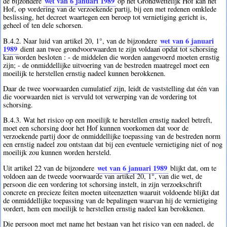
wet van 6 januari 1989
de bijzondere
op het Grondwettelijk Hof kan het
Hof, op vordering van de verzoekende partij, bij een met redenen omklede
beslissing, het decreet waartegen een beroep tot vernietiging gericht is,
geheel of ten dele schorsen.
wet van 6 januari
B.4.2. Naar luid van artikel 20, 1°, van de bijzondere
1989
dient aan twee grondvoorwaarden te zijn voldaan opdat tot schorsing
kan worden besloten : - de middelen die worden aangevoerd moeten ernstig
zijn; - de onmiddellijke uitvoering van de bestreden maatregel moet een
moeilijk te herstellen ernstig nadeel kunnen berokkenen.
Daar de twee voorwaarden cumulatief zijn, leidt de vaststelling dat één van
die voorwaarden niet is vervuld tot verwerping van de vordering tot
schorsing.
B.4.3. Wat het risico op een moeilijk te herstellen ernstig nadeel betreft,
moet een schorsing door het Hof kunnen voorkomen dat voor de
verzoekende partij door de onmiddellijke toepassing van de bestreden norm
een ernstig nadeel zou ontstaan dat bij een eventuele vernietiging niet of nog
moeilijk zou kunnen worden hersteld.
wet van 6 januari 1989
Uit artikel 22 van de bijzondere
blijkt dat, om te
voldoen aan de tweede voorwaarde van artikel 20, 1°, van die wet, de
persoon die een vordering tot schorsing instelt, in zijn verzoekschrift
concrete en precieze feiten moeten uiteenzetten waaruit voldoende blijkt dat
de onmiddellijke toepassing van de bepalingen waarvan hij de vernietiging
vordert, hem een moeilijk te herstellen ernstig nadeel kan berokkenen.
Die persoon moet met name het bestaan van het risico van een nadeel, de