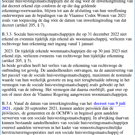
Sociale huisvestingsmaatschappijen die de dag vóór de inwerkingtreding van
dat decreet erkend zijn conform de op die dag geldende
erkenningsvoorwaarden, blijven tot aan de afsluiting van hun vereffening
onderworpen aan de bepalingen van de Vlaamse Codex Wonen van 2021
zoals van toepassing de dag vóór de datum van inwerkingtreding van dat
decreet (artikel 205, § 7).
B.3.3. Sociale huisvestingsmaatschappijen die op 31 december 2022 niet
erkend en evenmin tijdelijk zijn erkend als woonmaatschappij, verliezen van
rechtswege hun erkenning met ingang vanaf 1 januari
2023. De tijdelijk erkende woonmaatschappijen die op 30 juni 2023 niet
erkend zijn, verliezen eveneens van rechtswege hun tijdelijke erkenning
(artikel 205, § 5).
In beide gevallen heeft het verlies van de erkenning van rechtswege de
ontbinding tot gevolg. De aandeelhouders ontvangen, na de aanzuivering van
het passief van de sociale huisvestingsmaatschappij, maximum de nominale
waarde van hun werkelijk gestorte en nog niet terugbetaalde inbreng in het
vermogen van de sociale huisvestingsmaatschappij zoals geboekt op het
ogenblik van de inbreng. Het vermogen dat daarna overblijft, gaat over op
een of meer door de Vlaamse Regering aangewezen woonmaatschappijen.
decreet van 9 juli
B.3.4. Vanaf de datum van inwerkingtreding van het
2021
, zijnde 20 september 2021, kunnen andere personen dan de
provincies, de gemeenten en de OCMW's in beginsel geen aandelen
verwerven van een sociale huisvestingsmaatschappij. In afwijking daarvan
kunnen bestaande aandeelhouders van sociale huisvestingsmaatschappijen
evenwel aandelen verwerven in het kader van vennootschapsrechtelijke
herstructureringsoperaties met een sociale huisvestingsmaatschappij of