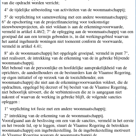
van die opdracht worden verricht;
4° de tijdelijke uitbesteding van activiteiten van de woonmaatschappij;
5° de verplichting tot samenwerking met een andere woonmaatschappij;
6° de opschorting van de projectfinanciering voor toekomstige
nieuwbouwprojecten, als niet voldaan is aan de erkenningsvoorwaarde,
vermeld in artikel 4.46/2; 7° de oplegging aan de woonmaatschappij van een
groeipad dat aan een termijn gebonden is, in dat werkingsgebied waarvan
het aantal ingehuurde woningen niet toeneemt conform de voorwaarde,
vermeld in artikel 4.41;
8° als de woonmaatschappij het opgelegde groeipad, vermeld in punt 7°,
niet realiseert, de intrekking van de erkenning van de in gebreke blijvende
woonmaatschappij.
Met behoud van de persoonlijke en hoofdelijke aansprakelijkheid van de
oprichters, de aandeelhouders en de bestuurders kan de Vlaamse Regering,
op eigen initiatief of op verzoek van de toezichthouder, een
woonmaatschappij die niet aan de erkenningsvoorwaarden voldoet, die de
opdrachten, opgelegd bij decreet of bij besluit van de Vlaamse Regering,
niet behoorlijk uitvoert, die de verbintenissen die ze is aangegaan niet
nakomt of waarvan de werking in gebreke blijft, de volgende sancties
opleggen :
1° verplichting tot fusie met een andere woonmaatschappij;
2° intrekking van de erkenning van de woonmaatschappij.
Voorafgaand aan de beslissing om een van de sancties, vermeld in het eerste
en het tweede lid, op te leggen, stuurt de Vlaamse Regering de betrokken
woonmaatschappij een ingebrekestelling. In de ingebrekestelling motiveert
de Vlaamse Regering waarom de woonmaatschappij de