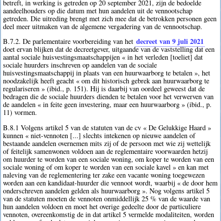
betreft, in werking is getreden op 20 september 2021, zijn de bedoelde
aandeelhouders op die datum met hun aandelen uit de vennootschap
getreden. Die uitreding brengt met zich mee dat de betrokken personen geen
deel meer uitmaken van de algemene vergadering van de vennootschap.
decreet van 9 juli 2021
B.7.2. De parlementaire voorbereiding van het
doet ervan blijken dat de decreetgever, uitgaande van de vaststelling dat een
aantal sociale huisvestingsmaatschappijen « in het verleden [toeliet] dat
sociale huurders inschreven op aandelen van de sociale
huisvestingsmaatschappij in plaats van een huurwaarborg te betalen », het
noodzakelijk heeft geacht « om dit historisch gebrek aan huurwaarborg te
regulariseren » (ibid., p. 151). Hij is daarbij van oordeel geweest dat de
bedragen die de sociale huurders dienden te betalen voor het verwerven van
de aandelen « in feite geen investering, maar een huurwaarborg » (ibid., p.
11) vormen.
B.8.1 Volgens artikel 5 van de statuten van de cv « De Gelukkige Haard »
kunnen « niet-vennoten [...] slechts intekenen op nieuwe aandelen of
bestaande aandelen overnemen mits zij of de persoon met wie zij wettelijk
of feitelijk samenwonen voldoen aan de reglementaire voorwaarden hetzij
om huurder te worden van een sociale woning, om koper te worden van een
sociale woning of om koper te worden van een sociale kavel » en kan met
naleving van de reglementering ter zake een vacante woning toegewezen
worden aan een kandidaat-huurder die vennoot wordt, waarbij « de door hem
onderschreven aandelen gelden als huurwaarborg ». Nog volgens artikel 5
van de statuten moeten de vennoten onmiddellijk 25 % van de waarde van
hun aandelen voldoen en moet het overige gedeelte door de particuliere
vennoten, overeenkomstig de in dat artikel 5 vermelde modaliteiten, worden