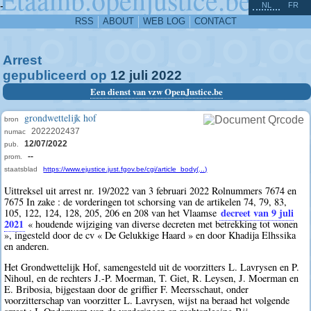
^
-
NL
FR
RSS
ABOUT
WEB LOG
CONTACT
Arrest
gepubliceerd op
12
juli
2022
Een dienst van vzw OpenJustice.be
grondwettelijk hof
bron
2022202437
numac
12/07/2022
pub.
--
prom.
staatsblad
https://www.ejustice.just.fgov.be/cgi/article_body(...)
Uittreksel uit arrest nr. 19/2022 van 3 februari 2022 Rolnummers 7674 en
7675 In zake : de vorderingen tot schorsing van de artikelen 74, 79, 83,
decreet van 9 juli
105, 122, 124, 128, 205, 206 en 208 van het Vlaamse
2021
« houdende wijziging van diverse decreten met betrekking tot wonen
», ingesteld door de cv « De Gelukkige Haard » en door Khadija Elhssika
en anderen.
Het Grondwettelijk Hof, samengesteld uit de voorzitters L. Lavrysen en P.
Nihoul, en de rechters J.-P. Moerman, T. Giet, R. Leysen, J. Moerman en
E. Bribosia, bijgestaan door de griffier F. Meersschaut, onder
voorzitterschap van voorzitter L. Lavrysen, wijst na beraad het volgende