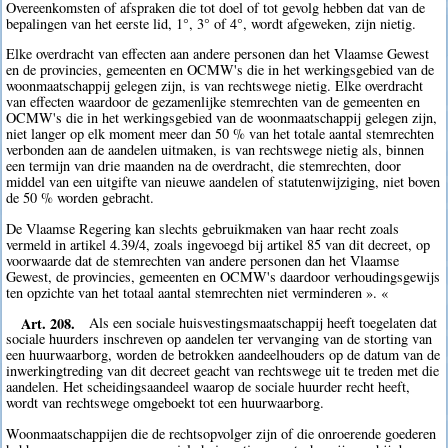
Overeenkomsten of afspraken die tot doel of tot gevolg hebben dat van de
bepalingen van het eerste lid, 1°, 3° of 4°, wordt afgeweken, zijn nietig.
Elke overdracht van effecten aan andere personen dan het Vlaamse Gewest
en de provincies, gemeenten en OCMW's die in het werkingsgebied van de
woonmaatschappij gelegen zijn, is van rechtswege nietig. Elke overdracht
van effecten waardoor de gezamenlijke stemrechten van de gemeenten en
OCMW's die in het werkingsgebied van de woonmaatschappij gelegen zijn,
niet langer op elk moment meer dan 50 % van het totale aantal stemrechten
verbonden aan de aandelen uitmaken, is van rechtswege nietig als, binnen
een termijn van drie maanden na de overdracht, die stemrechten, door
middel van een uitgifte van nieuwe aandelen of statutenwijziging, niet boven
de 50 % worden gebracht.
De Vlaamse Regering kan slechts gebruikmaken van haar recht zoals
vermeld in artikel 4.39/4, zoals ingevoegd bij artikel 85 van dit decreet, op
voorwaarde dat de stemrechten van andere personen dan het Vlaamse
Gewest, de provincies, gemeenten en OCMW's daardoor verhoudingsgewijs
ten opzichte van het totaal aantal stemrechten niet verminderen ». «
Art. 208.
Als een sociale huisvestingsmaatschappij heeft toegelaten dat
sociale huurders inschreven op aandelen ter vervanging van de storting van
een huurwaarborg, worden de betrokken aandeelhouders op de datum van de
inwerkingtreding van dit decreet geacht van rechtswege uit te treden met die
aandelen. Het scheidingsaandeel waarop de sociale huurder recht heeft,
wordt van rechtswege omgeboekt tot een huurwaarborg.
Woonmaatschappijen die de rechtsopvolger zijn of die onroerende goederen