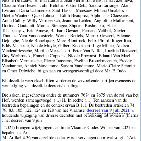
Nicole De Lauw, Ebrima Camara, Jean Pierre Bauwens, Irina Akentieva,
Claudie Van Besien, John Belotte, Viktor Dets, Sandra Larrange, Alain
Everaert, Daria Ustimenko, Said-Hassan Moesaev, Milana Umalatova,
Odette Wauters, Quao Johnson, Edith Beauprez, Alphonsus Claessens,
Anita Calluy, Willy Vermeersch, Jeannine Lebleu, Angiolino Maffessoni,
Dorinda Goutsmit, Monica Stemgee, Shpresa Boshnjaku, Eldar
Tchapchayev, Eric Ameye, Barbara Gevaert, Fernand Velthof, Xavier
Thomas, Vera Vandecasteele, Werner Bertels, Marnix Gevaert, Etienne
Dejonghe, Nicole Bouckquez, Marc Blontrock, Felix Pirard, Roger Rau,
Eddy Vanheste, Nicole Muyle, Gilbert Knockaert, Inge Minne, Andrea
Vandendriessche, Martine Meeschaert, Peter Van Nuffel, Laetitia Dieusaert,
Guy Werbrouck, Francine Coppens, Nicole Provoost, Eduard Van Mael,
Elisabeth Vermussche, Pierre Janssens, Eveline Brouckmeersch, Freddy
Vandamme, Annick Vandamme, Sandra Vandamme, Marie-Claire Schmitt
en Omer Delwiche, bijgestaan en vertegenwoordigd door Mr. F. Judo.
Bij dezelfde verzoekschriften vorderen de verzoekende partijen eveneens de
vernietiging van dezelfde decreetsbepalingen.
Die zaken, ingeschreven onder de nummers 7674 en 7675 van de rol van het
Hof, werden samengevoegd. (...) II. In rechte (...) Ten aanzien van de
bestreden bepalingen en de context ervan B.1.1. De bestreden artikelen 74,
decreet van 9 juli 2021
79, 83, 105, 122, 124 en 128 van het Vlaamse
«
houdende wijziging van diverse decreten met betrekking tot wonen » (hierna
: het decreet van 9 juli
2021) brengen wijzigingen aan in de Vlaamse Codex Wonen van 2021 en
bepalen : « Art.
74. Artikel 4.36 van dezelfde codex wordt vervangen door wat volgt : ' Art.